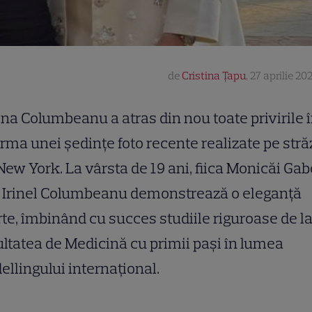
de
Cristina Țapu
,
27 aprilie 20
ina Columbeanu a atras din nou toate privirile 
rma unei ședințe foto recente realizate pe stră
New York. La vârsta de 19 ani, fiica Monicăi Gab
i Irinel Columbeanu demonstrează o eleganță
te, îmbinând cu succes studiile riguroase de l
ltatea de Medicină cu primii pași în lumea
llingului internațional.