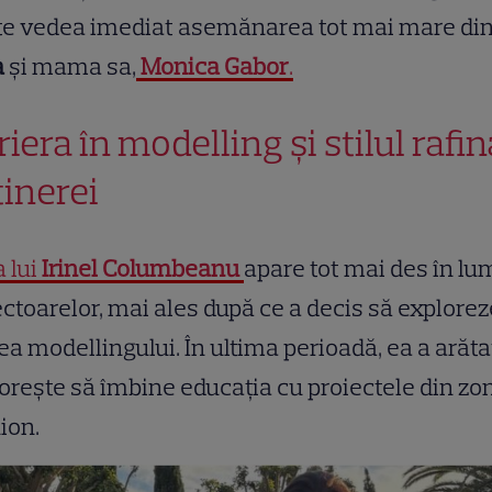
te vedea imediat asemănarea tot mai mare din
a
și mama sa,
Monica Gabor
.
iera în modelling și stilul rafin
tinerei
a lui
Irinel Columbeanu
apare tot mai des în lu
ectoarelor, mai ales după ce a decis să explorez
a modellingului. În ultima perioadă, ea a arăta
dorește să îmbine educația cu proiectele din zo
ion.