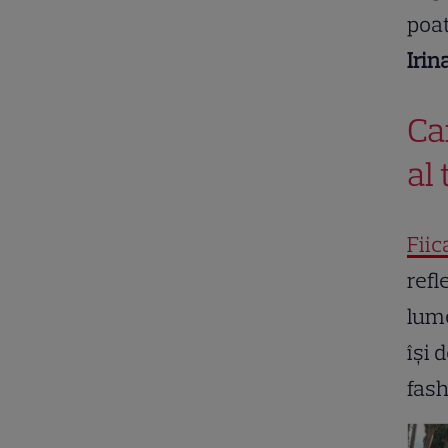
poa
Irin
Car
al 
Fiic
refl
lume
își 
fash