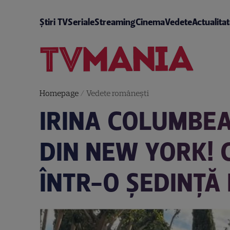
Știri TV
Seriale
Streaming
Cinema
Vedete
Actualita
Homepage
/
Vedete româneşti
IRINA COLUMBEA
DIN NEW YORK! 
ÎNTR-O ȘEDINȚĂ 