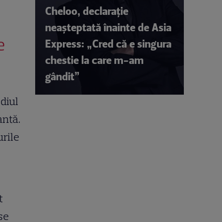
Cheloo, declarație
neașteptată înainte de Asia
e
Express: „Cred că e singura
chestie la care m-am
gândit”
diul
antă.
urile
t
se