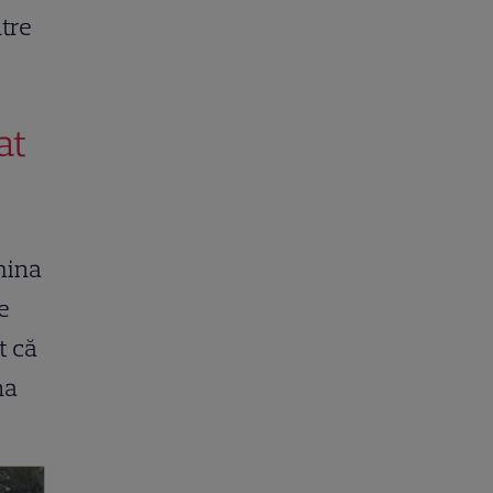
tre
at
mina
e
t că
na