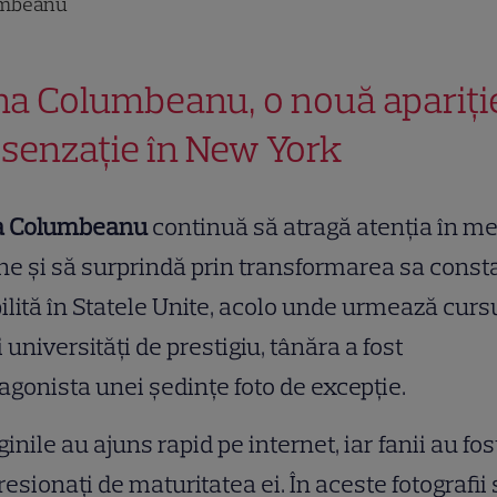
mbeanu
ina Columbeanu, o nouă apariți
 senzație în New York
na Columbeanu
continuă să atragă atenția în me
ne și să surprindă prin transformarea sa const
ilită în Statele Unite, acolo unde urmează curs
 universități de prestigiu, tânăra a fost
agonista unei ședințe foto de excepție.
inile au ajuns rapid pe internet, iar fanii au fos
esionați de maturitatea ei. În aceste fotografii 