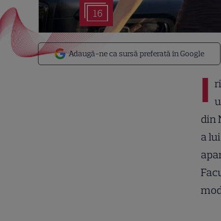
16
Adaugă-ne ca sursă preferată în Google
I
r
u
din 
a lu
apar
Facu
mode