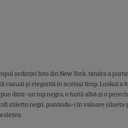
impul ședinței foto din New York, tânăra a purta
tă casual și elegantă în același timp. Lookul a f
us dintr-un top negru, o fustă albă și o perec
ofi stiletto negri, punându-i în valoare silueta ș
ralețea.