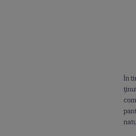
În t
ținu
comp
pant
natu