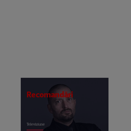
Recomandări
Televiziune