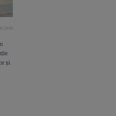
26, 13:00
în
zile
or și
a