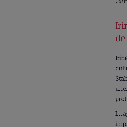
Colu
Ir
de
Iri
onli
Stab
unei
prot
Imag
impr