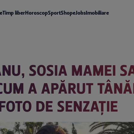
te
Timp liber
Horoscop
Sport
Shop
eJobs
Imobiliare
NU, SOSIA MAMEI SA
CUM A APĂRUT TÂNĂR
FOTO DE SENZAȚIE