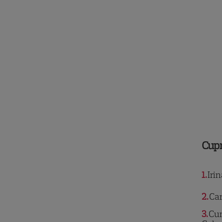
Cup
1
Iri
2
Car
3
Cum