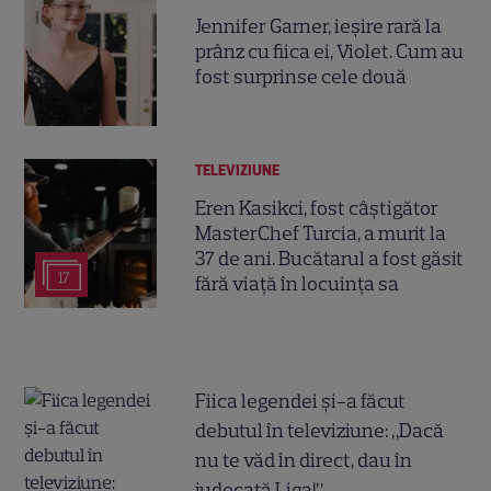
Jennifer Garner, ieșire rară la
prânz cu fiica ei, Violet. Cum au
fost surprinse cele două
TELEVIZIUNE
Eren Kasikci, fost câștigător
MasterChef Turcia, a murit la
37 de ani. Bucătarul a fost găsit
17
fără viață în locuința sa
Fiica legendei și-a făcut
debutul în televiziune: „Dacă
nu te văd în direct, dau în
judecată Liga!”