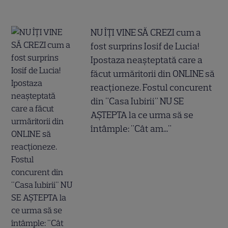
NU ÎȚI VINE SĂ CREZI cum a
fost surprins Iosif de Lucia!
Ipostaza neașteptată care a
făcut urmăritorii din ONLINE să
reacționeze. Fostul concurent
din "Casa Iubirii" NU SE
AȘTEPTA la ce urma să se
întâmple: "Cât am..."