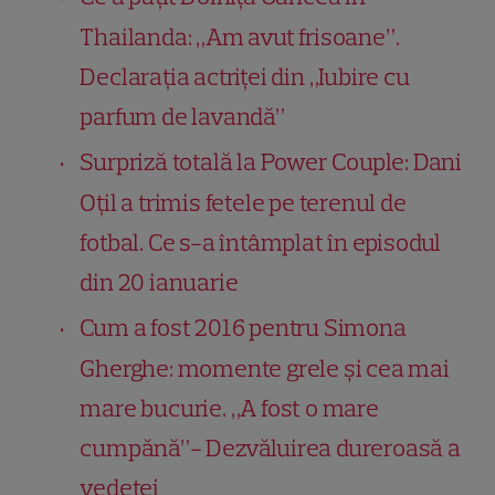
Thailanda: „Am avut frisoane”.
Declarația actriței din „Iubire cu
parfum de lavandă”
Surpriză totală la Power Couple: Dani
Oțil a trimis fetele pe terenul de
fotbal. Ce s-a întâmplat în episodul
din 20 ianuarie
Cum a fost 2016 pentru Simona
Gherghe: momente grele și cea mai
mare bucurie. „A fost o mare
cumpănă”- Dezvăluirea dureroasă a
vedetei