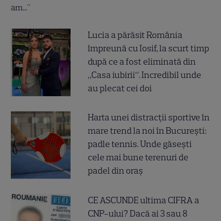
Lucia a părăsit România
împreună cu Iosif, la scurt timp
după ce a fost eliminată din
„Casa iubirii”. Incredibil unde
au plecat cei doi
Harta unei distracții sportive în
mare trend la noi în București:
padle tennis. Unde găsești
cele mai bune terenuri de
padel din oraș
CE ASCUNDE ultima CIFRA a
CNP-ului? Dacă ai 3 sau 8