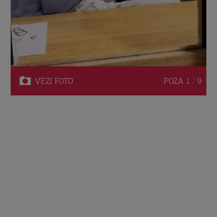
VEZI
FOTO
POZA
1 / 9