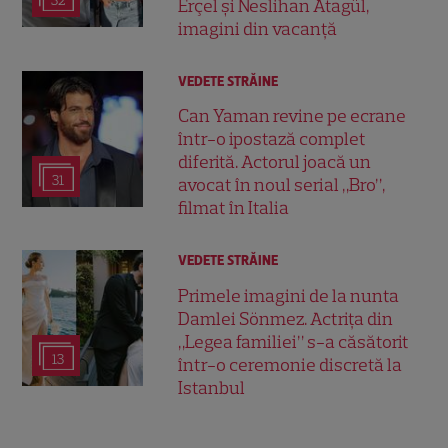
32
Erçel și Neslihan Atagül,
imagini din vacanță
VEDETE STRĂINE
Can Yaman revine pe ecrane
într-o ipostază complet
diferită. Actorul joacă un
31
avocat în noul serial „Bro”,
filmat în Italia
VEDETE STRĂINE
Primele imagini de la nunta
Damlei Sönmez. Actrița din
„Legea familiei” s-a căsătorit
13
într-o ceremonie discretă la
Istanbul