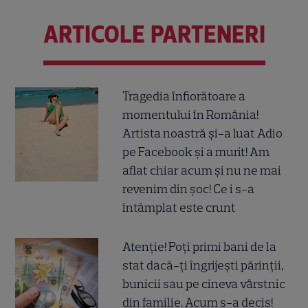
ARTICOLE PARTENERI
Tragedia înfiorătoare a
momentului în România!
Artista noastră și-a luat Adio
pe Facebook și a murit! Am
aflat chiar acum și nu ne mai
revenim din șoc! Ce i s-a
întâmplat este crunt
Atenție! Poți primi bani de la
stat dacă-ți îngrijești părinții,
bunicii sau pe cineva vârstnic
din familie. Acum s-a decis!