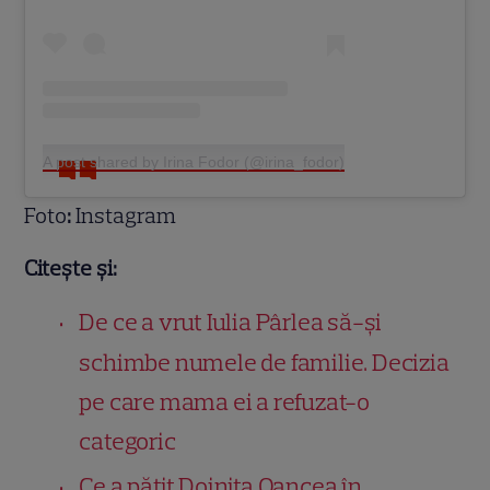
A post shared by Irina Fodor (@irina_fodor)
Foto
:
Instagram
Citește și:
De ce a vrut Iulia Pârlea să-și
schimbe numele de familie. Decizia
pe care mama ei a refuzat-o
categoric
Ce a pățit Doinița Oancea în