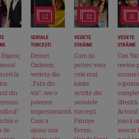
12
32
31
TE
SERIALE
VEDETE
VEDETE
INE
TURCEŞTI
STRĂINE
STRĂINE
t Ergenç
Demet
Cum își
Can Ya
lansat
Özdemir,
petrec vara
revine 
aceri la
vedeta din
cele mai
ecrane 
ra:
„Fata din
iubite
o ipost
rul din
vis”, are o
actrițe din
comple
leyman
poveste
serialele
diferită.
ificul”
impresionantă.
turcești.
Actorul
schis o
Cum a
Fahriye
joacă u
a de
ajuns una
Evcen,
avocat 