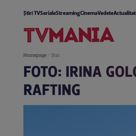
Știri TV
Seriale
Streaming
Cinema
Vedete
Actualita
Homepage
/
Știri
FOTO: IRINA GO
RAFTING