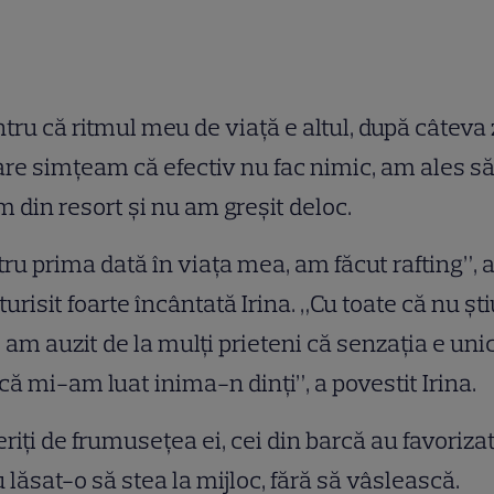
tru că ritmul meu de viaţă e altul, după câteva 
are simţeam că efectiv nu fac nimic, am ales s
m din resort şi nu am greşit deloc.
ru prima dată în viaţa mea, am făcut rafting”, 
urisit foarte încântată Irina. „Cu toate că nu şti
, am auzit de la mulţi prieteni că senzaţia e uni
că mi-am luat inima-n dinţi”, a povestit Irina.
riţi de frumuseţea ei, cei din barcă au favoriza
u lăsat-o să stea la mijloc, fără să vâslească.