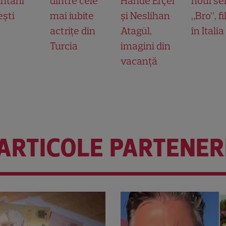
ntării
dintre cele
Hande Erçel
noul ser
ești
mai iubite
și Neslihan
„Bro”, f
actrițe din
Atagül,
în Italia
Turcia
imagini din
vacanță
ARTICOLE PARTENER