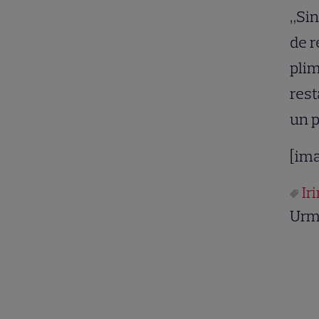
„Sin
de r
plim
rest
un p
[im
Ir
Urm