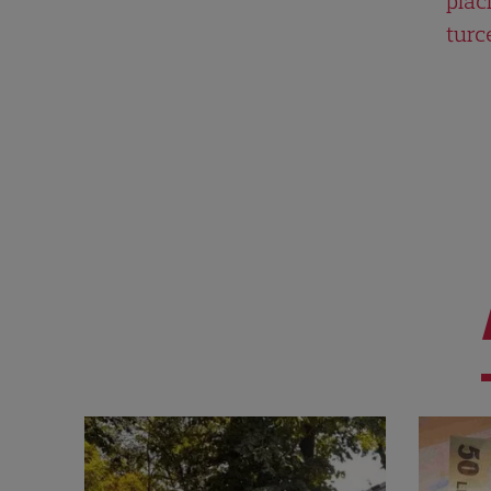
plăci
turc