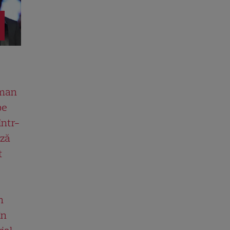
man
pe
într-
ază
t
n
în