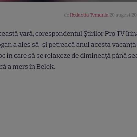
de
Redactia Tvmania
20 august 201
ceastă vară, corespondentul Ştirilor Pro TV Irin
gan a ales să-şi petreacă anul acesta vacanţa 
oc în care să se relaxeze de dimineaţă până se
că a mers în Belek.