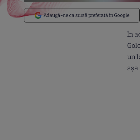
Adaugă-ne ca sursă preferată în Google
În a
Golo
un l
aşa 