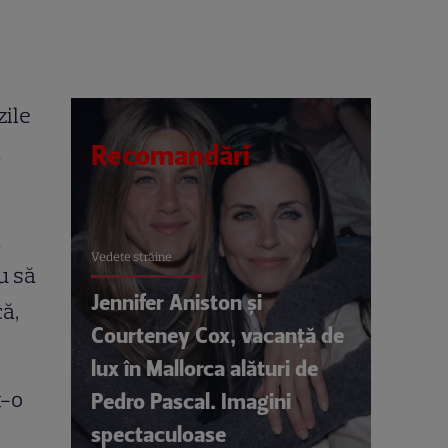
zile
ă
Recomandări
a
Vedete străine
u să
Jennifer Aniston și
că,
Courteney Cox, vacanță de
lux în Mallorca alături de
t-o
Pedro Pascal. Imagini
spectaculoase