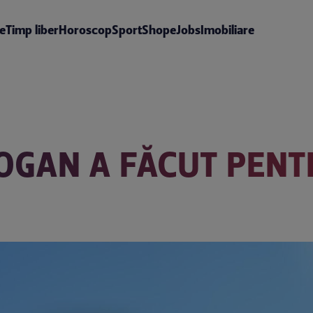
te
Timp liber
Horoscop
Sport
Shop
eJobs
Imobiliare
LOGAN A FĂCUT PENT