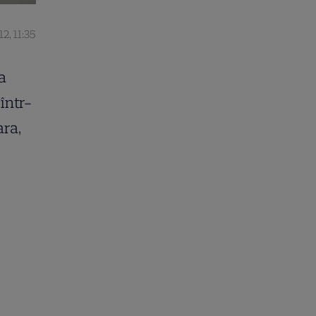
2, 11:35
a
într-
ara,