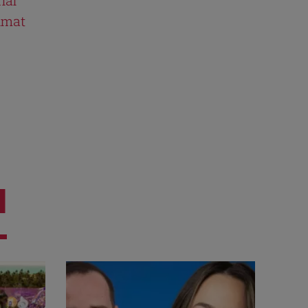
ial
ilmat
I