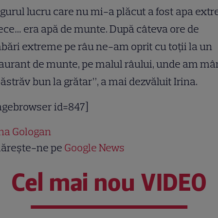
gurul lucru care nu mi-a plăcut a fost apa ext
ece… era apă de munte. După câteva ore de
bări extreme pe râu ne-am oprit cu toţii la un
aurant de munte, pe malul râului, unde am mâ
ăstrăv bun la grătar”, a mai dezvăluit Irina.
agebrowser id=847]
ina Gologan
ărește-ne pe
Google News
Cel mai nou VIDEO