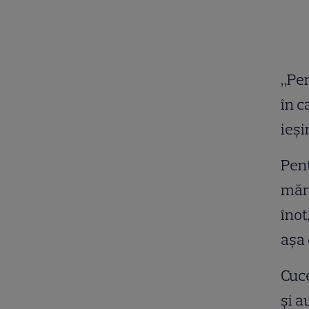
„Pen
în c
ieşi
Pent
mărt
înot
aşa 
Cuce
şi a