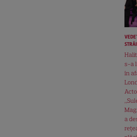
VEDE
STRĂ
Hali
s-a 
în af
Lond
Acto
„Su
Magn
a de
rețe