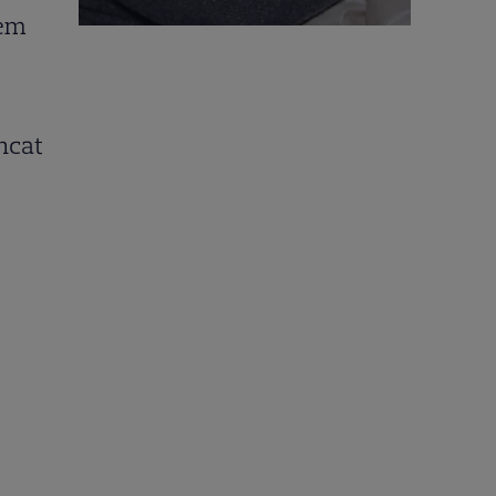
rem
ncat