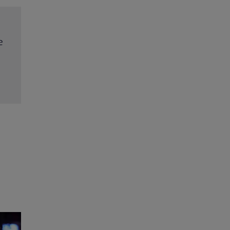
rit
Trei cupluri revin la „Insula Iubirii – Reuniuni”. Ce
ța
întâmplă când se întâlnesc din nou cu Radu Vâl
Citește mai multe