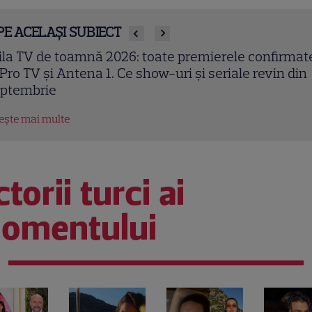
PE ACELAȘI SUBIECT
en Kasikci, fost câștigător MasterChef Turcia, a mu
 37 de ani. Bucătarul a fost găsit fără viață în locuin
tește mai multe
torii turci ai
omentului