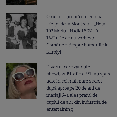
Omul din umbră din echipa
„Zeiței de la Montreal”: „Nota
10? Meritul Nadiei 80%. Eu –
1%!” + De ce nu vorbește
Comăneci despre barbariile lui
Karolyi
Divorțul care zguduie
showbizul! E oficial! Și-au spus
adio în cel mai mare secret,
după aproape 20 de ani de
mariaj! S-a ales praful de
cuplul de aur din industria de
entertaining