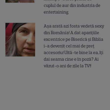
cuplul de aur din industria de
entertaining
Așa arată azi fosta vedetă sexy
din România! A dat aparițiile
excentrice pe Biserică și Biblia
i-a devenit cel mai de preț
accesoriu! Uită-te bine la ea, îți
dai seama cine e în poză? Ai
văzut-o ani de zile la TV!!