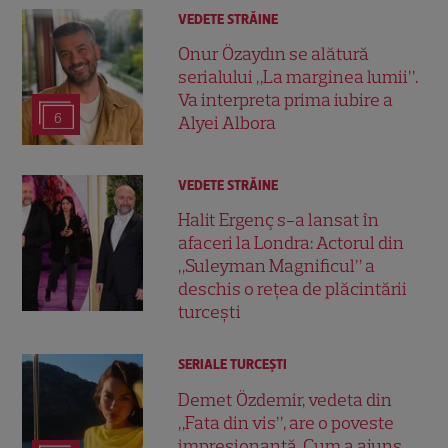
VEDETE STRĂINE
Onur Özaydın se alătură
serialului „La marginea lumii”.
Va interpreta prima iubire a
6
Alyei Albora
VEDETE STRĂINE
Halit Ergenç s-a lansat în
afaceri la Londra: Actorul din
„Suleyman Magnificul” a
deschis o rețea de plăcintării
turcești
SERIALE TURCEŞTI
Demet Özdemir, vedeta din
„Fata din vis”, are o poveste
impresionantă. Cum a ajuns