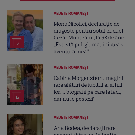
VEDETE ROMÂNEŞTI
Mona Nicolici, declarație de
dragoste pentru soțul ei, chef
Cezar Munteanu, la 53 de ani:
3
„Ești stâlpul, gluma, liniștea și
aventura mea”
VEDETE ROMÂNEŞTI
Cabiria Morgenstern, imagini
rare alături de iubitul ei și fiul
lor. „Fotografii pe care le faci,
12
dar nu le postezi”
VEDETE ROMÂNEŞTI
Ana Bodea, declarații rare
despre iubirea cu Valentin