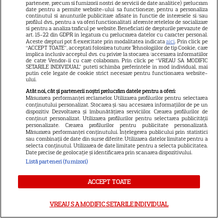
a rupt topurile de audiență. Ce
partenere, precum si furnizorii nostri de servicii de date analitice) prelucram
date pentru a permite website-ului sa functioneze, pentru a personaliza
continutul si anunturile publicitare afisate in functie de interesele si/sau
șanse sunt pentru Sezonul 2
profilul dvs., pentru a va oferi functionalitati aferente retelelor de socializare
si pentru a analiza traficul pe website. Beneficiati de drepturile prevazute de
art. 15-22 din GDPR in legatura cu prelucrarea datelor cu caracter personal.
Aceste drepturi pot fi exercitate prin modalitatea indicata
aici
. Prin click pe
“ACCEPT TOATE”, acceptati folosirea tuturor Tehnologiilor de tip Cookie, care
implica inclusiv acceptul dvs. cu privire la stocarea/accesarea informatiilor
de catre Vendor-ii cu care colaboram. Prin click pe “VREAU SA MODIFIC
SETARILE INDIVIDUAL” puteti schimba preferintele in mod individual, mai
putin cele legate de cookie strict necesare pentru functionarea website-
ului.
ARTICOLE PARTENERI
Atât noi, cât și partenerii noștri prelucrăm datele pentru a oferi:
Măsurarea performanței reclamelor. Utilizarea profilurilor pentru selectarea
conținutului personalizat. Stocarea și/sau accesarea informațiilor de pe un
dispozitiv. Dezvoltarea și îmbunătățirea serviciilor. Crearea profilurilor de
conținut personalizat. Utilizarea profilurilor pentru selectarea publicității
personalizate. Crearea profilurilor pentru publicitate personalizată.
Horoscop 4 august 2026.
Măsurarea performanței conținutului. Înțelegerea publicului prin statistici
sau combinații de date din surse diferite. Utilizarea datelor limitate pentru a
Capricornilor le este greu să
selecta conținutul. Utilizarea de date limitate pentru a selecta publicitatea.
Date precise de geolocație și identificarea prin scanarea dispozitivului.
aibă răbdare într-un context
Listă parteneri (furnizori)
atât de dinamic, dar ei știu că
ACCEPT TOATE
nu se poate altfel
VREAU SA MODIFIC SETARILE INDIVIDUAL
Cine poate retrage banii din