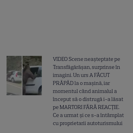
VIDEO Scene neașteptate pe
Transfăgărășan, surprinse în
imagini. Un urs A FĂCUT
PRĂPĂD la o mașină, iar
momentul când animalul a
început să o distrugă i-a lăsat
pe MARTORI FĂRĂ REACȚIE.
Ce a urmat și ce s-a întâmplat
cu proprietarii autoturismului