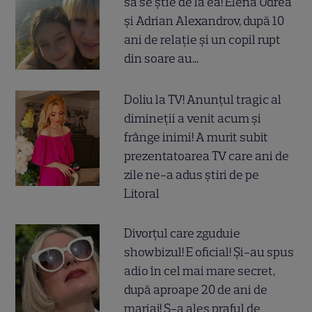
să se știe de la ea! Elena Udrea
și Adrian Alexandrov, după 10
ani de relație și un copil rupt
din soare au...
Doliu la TV! Anunțul tragic al
dimineții a venit acum și
frânge inimi! A murit subit
prezentatoarea TV care ani de
zile ne-a adus știri de pe
Litoral
Divorțul care zguduie
showbizul! E oficial! Și-au spus
adio în cel mai mare secret,
după aproape 20 de ani de
mariaj! S-a ales praful de