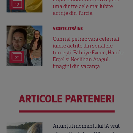
12
una dintre cele mai iubite
actrițe din Turcia
VEDETE STRĂINE
Cum își petrec vara cele mai
iubite actrițe din serialele
turcești. Fahriye Evcen, Hande
32
Erçel și Neslihan Atagül,
imagini din vacanță
ARTICOLE PARTENERI
Anunțul momentului! A vrut