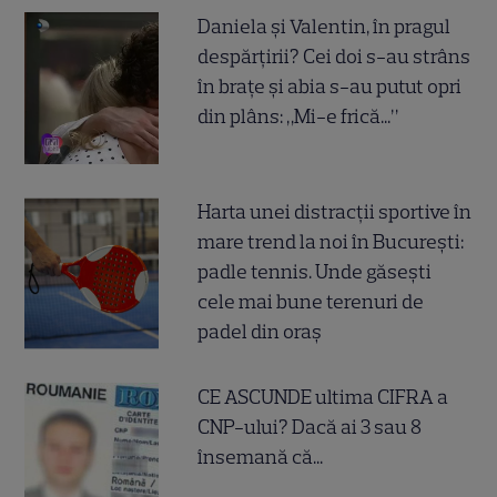
Daniela și Valentin, în pragul
despărțirii? Cei doi s-au strâns
în brațe și abia s-au putut opri
din plâns: „Mi-e frică...”
Harta unei distracții sportive în
mare trend la noi în București:
padle tennis. Unde găsești
cele mai bune terenuri de
padel din oraș
CE ASCUNDE ultima CIFRA a
CNP-ului? Dacă ai 3 sau 8
însemană că...