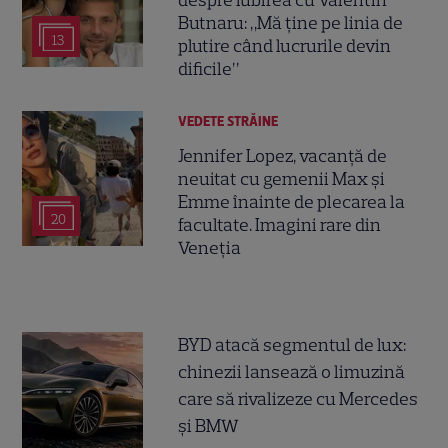
Butnaru: „Mă ține pe linia de
13
plutire când lucrurile devin
dificile”
VEDETE STRĂINE
Jennifer Lopez, vacanță de
neuitat cu gemenii Max și
Emme înainte de plecarea la
20
facultate. Imagini rare din
Veneția
BYD atacă segmentul de lux:
chinezii lansează o limuzină
care să rivalizeze cu Mercedes
și BMW