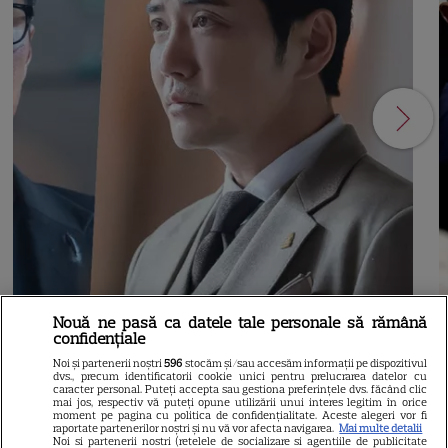
Nouă ne pasă ca datele tale personale să rămână
confidențiale
NETFLIX
S
Noi și partenerii noștri
596
stocăm și/sau accesăm informații pe dispozitivul
Agentul Kim reactivat pe
dvs., precum identificatorii cookie unici pentru prelucrarea datelor cu
caracter personal. Puteți accepta sau gestiona preferințele dvs. făcând clic
mai jos, respectiv vă puteți opune utilizării unui interes legitim în orice
Netflix: Serialul-fenomen care
moment pe pagina cu politica de confidențialitate. Aceste alegeri vor fi
raportate partenerilor noștri și nu vă vor afecta navigarea.
Mai multe detalii
Noi si partenerii nostri (retelele de socializare si agentiile de publicitate