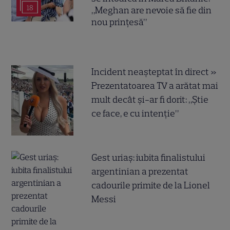
18
„Meghan are nevoie să fie din
nou prințesă”
Incident neașteptat în direct »
Prezentatoarea TV a arătat mai
mult decât și-ar fi dorit: „Știe
ce face, e cu intenție”
Gest uriaș: iubita finalistului
argentinian a prezentat
cadourile primite de la Lionel
Messi