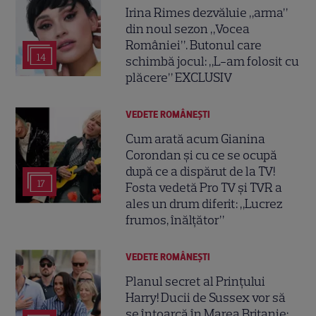
Irina Rimes dezvăluie „arma”
din noul sezon „Vocea
României”. Butonul care
14
schimbă jocul: „L-am folosit cu
plăcere” EXCLUSIV
VEDETE ROMÂNEŞTI
Cum arată acum Gianina
Corondan și cu ce se ocupă
după ce a dispărut de la TV!
17
Fosta vedetă Pro TV și TVR a
ales un drum diferit: „Lucrez
frumos, înălțător”
VEDETE ROMÂNEŞTI
Planul secret al Prințului
Harry! Ducii de Sussex vor să
se întoarcă în Marea Britanie: