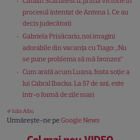
Cătălin Scărlătescu, prima victorie în
procesul intentat de Antena 1. Ce au
decis judecătorii
Gabriela Prisăcariu, noi imagini
adorabile din vacanța cu Tiago: „Nu
se pune problema să mă bronzez”
Cum arată acum Luana, fosta soție a
lui Cabral Ibacka. La 57 de ani, este
într-o formă de zile mari
Iulia Albu
Urmărește-ne pe
Google News
Cel mai nou VIDEO