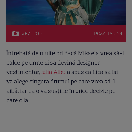
VEZI
FOTO
POZA
15 / 24
Întrebată de multe ori dacă Mikaela vrea să-i
calce pe urme și să devină designer
vestimentar,
Iulia Albu
a spus că fiica sa își
va alege singură drumul pe care vrea să-l
aibă, iar ea o va susține în orice decizie pe
care o ia.