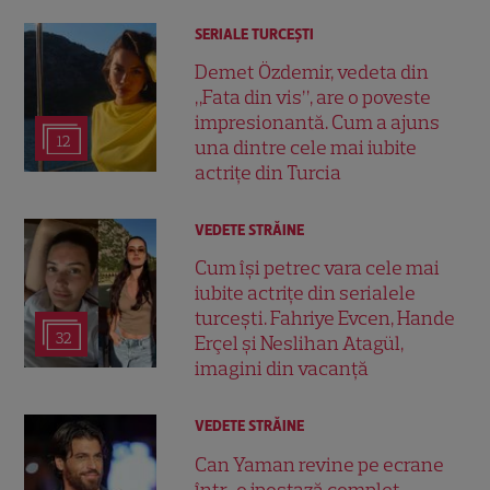
SERIALE TURCEŞTI
Demet Özdemir, vedeta din
„Fata din vis”, are o poveste
impresionantă. Cum a ajuns
12
una dintre cele mai iubite
actrițe din Turcia
VEDETE STRĂINE
Cum își petrec vara cele mai
iubite actrițe din serialele
turcești. Fahriye Evcen, Hande
32
Erçel și Neslihan Atagül,
imagini din vacanță
VEDETE STRĂINE
Can Yaman revine pe ecrane
într-o ipostază complet