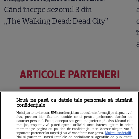
Când începe sezonul 3 din
„The Walking Dead: Dead City”
ARTICOLE PARTENERI
Nouă ne pasă ca datele tale personale să rămână
Câte calorii are pepenele
confidențiale
galben – beneficii și
Noi și partenerii noștri
596
stocăm și/sau accesăm informații pe dispozitivul
dvs., precum identificatorii cookie unici pentru prelucrarea datelor cu
contraindicații
caracter personal. Puteți accepta sau gestiona preferințele dvs. făcând clic
mai jos, respectiv vă puteți opune utilizării unui interes legitim în orice
moment pe pagina cu politica de confidențialitate. Aceste alegeri vor fi
raportate partenerilor noștri și nu vă vor afecta navigarea.
Mai multe detalii
Noi si partenerii nostri (retelele de socializare si agentiile de publicitate