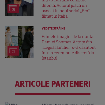
diferită. Actorul joacă un
31
avocat în noul serial „Bro”,
filmat în Italia
VEDETE STRĂINE
Primele imagini de la nunta
Damlei Sönmez. Actrița din
„Legea familiei” s-a căsătorit
13
într-o ceremonie discretă la
Istanbul
ARTICOLE PARTENERI