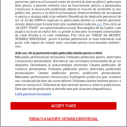
partenere, precum si furnizorii nostri de servicii de date analitice) prelucram
date pentru a permite website-ului sa functioneze, pentru a personaliza
continutul si anunturile publicitare afisate in functie de interesele si/sau
Luna plină din 29 iulie
profilul dvs., pentru a va oferi functionalitati aferente retelelor de socializare
si pentru a analiza traficul pe website. Beneficiati de drepturile prevazute de
deschide un nou capitol. Este
art. 15-22 din GDPR in legatura cu prelucrarea datelor cu caracter personal.
Aceste drepturi pot fi exercitate prin modalitatea indicata
aici
. Prin click pe
momentul astral care îți poate
“ACCEPT TOATE”, acceptati folosirea tuturor Tehnologiilor de tip Cookie, care
implica inclusiv acceptul dvs. cu privire la stocarea/accesarea informatiilor
schimba direcția vieții
de catre Vendor-ii cu care colaboram. Prin click pe “VREAU SA MODIFIC
SETARILE INDIVIDUAL” puteti schimba preferintele in mod individual, mai
putin cele legate de cookie strict necesare pentru functionarea website-
ului.
Atât noi, cât și partenerii noștri prelucrăm datele pentru a oferi:
Măsurarea performanței reclamelor. Utilizarea profilurilor pentru selectarea
Ploaia de meteori Delta
conținutului personalizat. Stocarea și/sau accesarea informațiilor de pe un
Aquaride 2026: când o poți
dispozitiv. Dezvoltarea și îmbunătățirea serviciilor. Crearea profilurilor de
conținut personalizat. Utilizarea profilurilor pentru selectarea publicității
vedea cel mai bine
personalizate. Crearea profilurilor pentru publicitate personalizată.
Măsurarea performanței conținutului. Înțelegerea publicului prin statistici
sau combinații de date din surse diferite. Utilizarea datelor limitate pentru a
selecta conținutul. Utilizarea de date limitate pentru a selecta publicitatea.
Date precise de geolocație și identificarea prin scanarea dispozitivului.
Listă parteneri (furnizori)
Ce este scorțișoara Ceylon și
ACCEPT TOATE
prin ce se diferențiază
VREAU SA MODIFIC SETARILE INDIVIDUAL