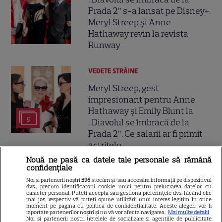
Prada 2” s-a lansat pe Disney+.
Meryl Streep și Anne
Hathaway revin la revista
Runway
VEDETE STRĂINE
Meryl Streep, gest
impresionant pentru Anne
Hathaway și Emily Blunt la
9
„Diavolul se îmbracă de la
Prada 2”. Ce salarii ar fi primit
actrițele
Nouă ne pasă ca datele tale personale să rămână
confidențiale
VEDETE STRĂINE
Noi și partenerii noștri
596
stocăm și/sau accesăm informații pe dispozitivul
dvs., precum identificatorii cookie unici pentru prelucrarea datelor cu
Tom Holland, decizie radicală
caracter personal. Puteți accepta sau gestiona preferințele dvs. făcând clic
pentru noul său film! Ce
mai jos, respectiv vă puteți opune utilizării unui interes legitim în orice
moment pe pagina cu politica de confidențialitate. Aceste alegeri vor fi
promisiune a făcut actorul
raportate partenerilor noștri și nu vă vor afecta navigarea.
Mai multe detalii
Noi si partenerii nostri (retelele de socializare si agentiile de publicitate
13