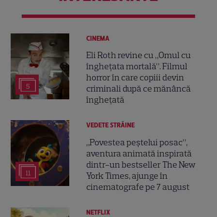
CINEMA
Eli Roth revine cu „Omul cu
înghețata mortală”. Filmul
horror în care copiii devin
5
criminali după ce mănâncă
înghețată
VEDETE STRĂINE
„Povestea peștelui posac”,
aventura animată inspirată
dintr-un bestseller The New
11
York Times, ajunge în
cinematografe pe 7 august
NETFLIX