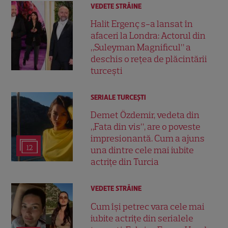
VEDETE STRĂINE
Halit Ergenç s-a lansat în
afaceri la Londra: Actorul din
„Suleyman Magnificul” a
deschis o rețea de plăcintării
turcești
SERIALE TURCEŞTI
Demet Özdemir, vedeta din
„Fata din vis”, are o poveste
impresionantă. Cum a ajuns
12
una dintre cele mai iubite
actrițe din Turcia
VEDETE STRĂINE
Cum își petrec vara cele mai
iubite actrițe din serialele