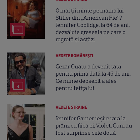
O mai ții minte pe mama lui
Stifler din „American Pie”?
Jennifer Coolidge, la 64 de ani,
7
dezvăluie greșeala pe care o
regretă și astăzi
VEDETE ROMÂNEŞTI
Cezar Ouatu a devenit tată
pentru prima dată la 46 de ani.
Ce nume deosebit a ales
4
pentru fetița lui
VEDETE STRĂINE
Jennifer Garner, ieșire rară la
prânz cu fiica ei, Violet. Cum au
fost surprinse cele două