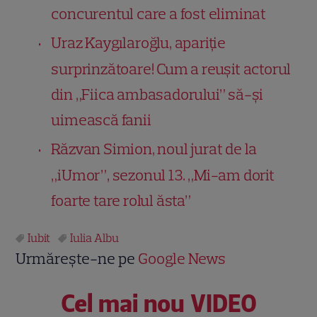
concurentul care a fost eliminat
Uraz Kaygılaroğlu, apariție
surprinzătoare! Cum a reușit actorul
din „Fiica ambasadorului” să-și
uimească fanii
Răzvan Simion, noul jurat de la
„iUmor”, sezonul 13. „Mi-am dorit
foarte tare rolul ăsta”
Iubit
Iulia Albu
Urmărește-ne pe
Google News
Cel mai nou VIDEO