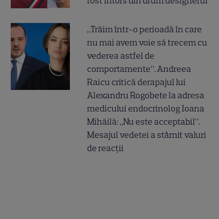
fost întors din drum designerul
„Trăim într-o perioadă în care
nu mai avem voie să trecem cu
vederea astfel de
comportamente”. Andreea
Raicu critică derapajul lui
Alexandru Rogobete la adresa
medicului endocrinolog Ioana
Mihăilă: „Nu este acceptabil”.
Mesajul vedetei a stârnit valuri
de reacții