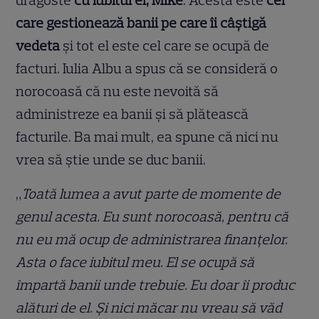
dragoste
cu iubitul ei, Mike
. Acesta este
cel
care gestionează banii pe care îi câștigă
vedeta
și tot el este cel care se ocupă de
facturi. Iulia Albu a spus că se consideră o
norocoasă că nu este nevoită să
administreze ea banii și să plătească
facturile. Ba mai mult, ea spune că nici nu
vrea să știe unde se duc banii.
„
Toată lumea a avut parte de momente de
genul acesta. Eu sunt norocoasă, pentru că
nu eu mă ocup de administrarea finanțelor.
Asta o face iubitul meu. El se ocupă să
împartă banii unde trebuie. Eu doar îi produc
alături de el. Și nici măcar nu vreau să văd