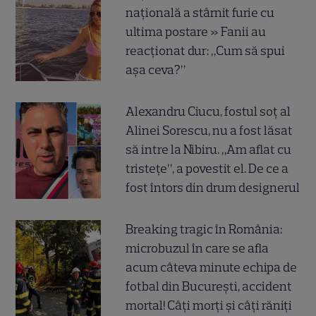
națională a stârnit furie cu
ultima postare » Fanii au
reacționat dur: „Cum să spui
așa ceva?”
Alexandru Ciucu, fostul soț al
Alinei Sorescu, nu a fost lăsat
să intre la Nibiru. „Am aflat cu
tristețe”, a povestit el. De ce a
fost întors din drum designerul
Breaking tragic în România:
microbuzul în care se afla
acum câteva minute echipa de
fotbal din București, accident
mortal! Câți morți și câți răniți