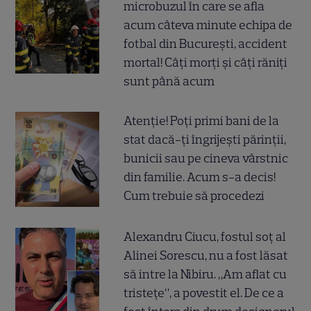
microbuzul în care se afla
acum câteva minute echipa de
fotbal din București, accident
mortal! Câți morți și câți răniți
sunt până acum
Atenție! Poți primi bani de la
stat dacă-ți îngrijești părinții,
bunicii sau pe cineva vârstnic
din familie. Acum s-a decis!
Cum trebuie să procedezi
Alexandru Ciucu, fostul soț al
Alinei Sorescu, nu a fost lăsat
să intre la Nibiru. „Am aflat cu
tristețe”, a povestit el. De ce a