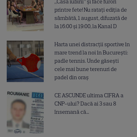
„Casa iubirii” și face furori
printre fete! Nu ratați ediția de
sâmbătă, 1 august, difuzată de
la 16:00 și 19:00, la Kanal D
Harta unei distracții sportive în
mare trend la noi în București:
padle tennis. Unde găsești
cele mai bune terenuri de
padel din oraș
CE ASCUNDE ultima CIFRA a
CNP-ului? Dacă ai 3 sau 8
însemană că...