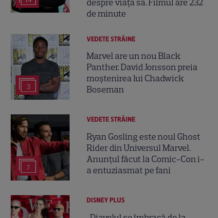
despre viața sa. Filmul are 232
de minute
VEDETE STRĂINE
Marvel are un nou Black
Panther. David Jonsson preia
moștenirea lui Chadwick
3
Boseman
VEDETE STRĂINE
Ryan Gosling este noul Ghost
Rider din Universul Marvel.
Anunțul făcut la Comic-Con i-
7
a entuziasmat pe fani
DISNEY PLUS
„Diavolul se îmbracă de la