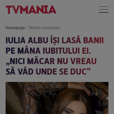
Homepage
/
Vedete româneşti
IULIA ALBU ÎȘI LASĂ BANII
PE MÂNA IUBITULUI EI.
„NICI MĂCAR NU VREAU
SĂ VĂD UNDE SE DUC”