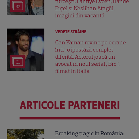
turcești. Fahriye Evcen, Hande
32
Erçel și Neslihan Atagül,
imagini din vacanță
VEDETE STRĂINE
Can Yaman revine pe ecrane
într-o ipostază complet
diferită. Actorul joacă un
31
avocat în noul serial „Bro”,
filmat în Italia
ARTICOLE PARTENERI
Breaking tragic în România: