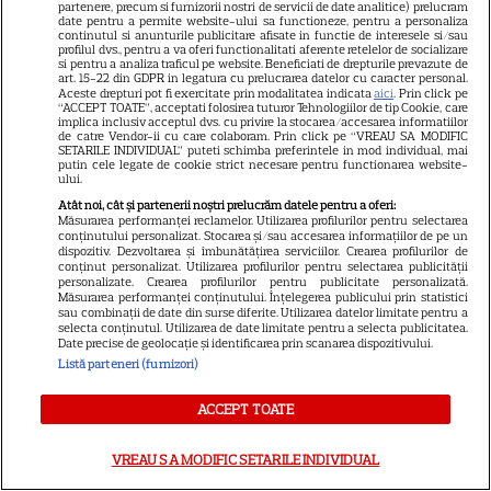
după momentele virale în care
partenere, precum si furnizorii nostri de servicii de date analitice) prelucram
date pentru a permite website-ului sa functioneze, pentru a personaliza
a făcut senzație prin dans
continutul si anunturile publicitare afisate in functie de interesele si/sau
profilul dvs., pentru a va oferi functionalitati aferente retelelor de socializare
si pentru a analiza traficul pe website. Beneficiati de drepturile prevazute de
art. 15-22 din GDPR in legatura cu prelucrarea datelor cu caracter personal.
SKYSHOWTIME
Aceste drepturi pot fi exercitate prin modalitatea indicata
aici
. Prin click pe
“ACCEPT TOATE”, acceptati folosirea tuturor Tehnologiilor de tip Cookie, care
Scarlett Johansson și Kristin
implica inclusiv acceptul dvs. cu privire la stocarea/accesarea informatiilor
de catre Vendor-ii cu care colaboram. Prin click pe “VREAU SA MODIFIC
Scott Thomas, din nou mamă
SETARILE INDIVIDUAL” puteti schimba preferintele in mod individual, mai
putin cele legate de cookie strict necesare pentru functionarea website-
și fiică pe ecran în „My
ului.
13
Mother's Wedding”. Când
Atât noi, cât și partenerii noștri prelucrăm datele pentru a oferi:
apare filmul pe SkyShowtime
Măsurarea performanței reclamelor. Utilizarea profilurilor pentru selectarea
conținutului personalizat. Stocarea și/sau accesarea informațiilor de pe un
dispozitiv. Dezvoltarea și îmbunătățirea serviciilor. Crearea profilurilor de
conținut personalizat. Utilizarea profilurilor pentru selectarea publicității
PRIME VIDEO
personalizate. Crearea profilurilor pentru publicitate personalizată.
Măsurarea performanței conținutului. Înțelegerea publicului prin statistici
sau combinații de date din surse diferite. Utilizarea datelor limitate pentru a
Jamie Campbell Bower, starul
selecta conținutul. Utilizarea de date limitate pentru a selecta publicitatea.
din „Stranger Things”, intră în
Date precise de geolocație și identificarea prin scanarea dispozitivului.
Listă parteneri (furnizori)
universul „Stăpânul Inelelor”.
9
Ce rol legendar va interpreta în
ACCEPT TOATE
sezonul 3
VREAU SA MODIFIC SETARILE INDIVIDUAL