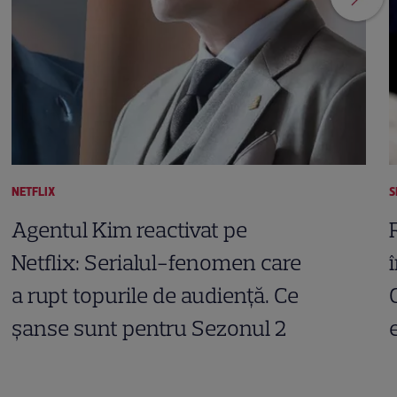
NETFLIX
S
Agentul Kim reactivat pe
Netflix: Serialul-fenomen care
a rupt topurile de audiență. Ce
șanse sunt pentru Sezonul 2