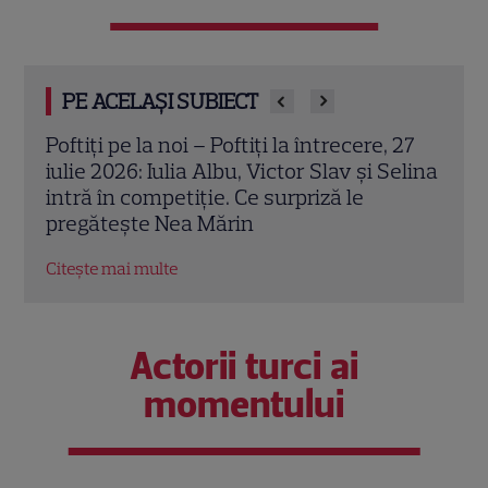
PE ACELAȘI SUBIECT
 27
Iulia Albu a ajuns pe mâinile medicului
Olga
elina
estetician. Cum arată după ce și-a făcut
Cine
un lifting profund
tabl
defi
Citește mai multe
Citeș
Actorii turci ai
momentului