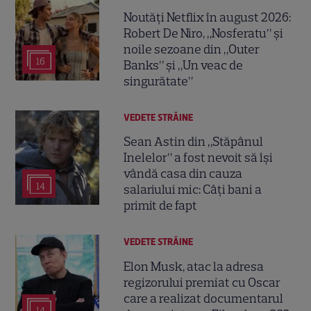
Noutăți Netflix în august 2026:
Robert De Niro, „Nosferatu” și
noile sezoane din „Outer
16
Banks” și „Un veac de
singurătate”
VEDETE STRĂINE
Sean Astin din „Stăpânul
Inelelor” a fost nevoit să își
vândă casa din cauza
14
salariului mic: Câți bani a
primit de fapt
VEDETE STRĂINE
Elon Musk, atac la adresa
regizorului premiat cu Oscar
care a realizat documentarul
14