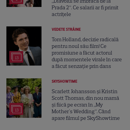
„Diavolul se îmbracă de la
Prada 2”. Ce salarii ar fi primit
actrițele
VEDETE STRĂINE
Tom Holland, decizie radicală
pentru noul său film! Ce
promisiune a făcut actorul
13
după momentele virale în care
a făcut senzație prin dans
SKYSHOWTIME
Scarlett Johansson și Kristin
Scott Thomas, din nou mamă
și fiică pe ecran în „My
13
Mother's Wedding”. Când
apare filmul pe SkyShowtime