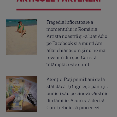
Tragedia înfiorătoare a
momentului în România!
Artista noastră și-a luat Adio
pe Facebook și a murit! Am
aflat chiar acum și nu ne mai
revenim din șoc! Ce i s-a
întâmplat este crunt
Atenție! Poți primi bani de la
stat dacă-ți îngrijești părinții,
bunicii sau pe cineva vârstnic
din familie. Acum s-a decis!
Cum trebuie să procedezi