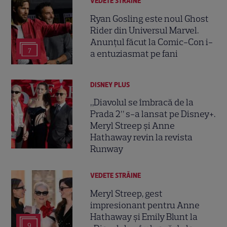
VEDETE STRĂINE
Ryan Gosling este noul Ghost
Rider din Universul Marvel.
Anunțul făcut la Comic-Con i-
7
a entuziasmat pe fani
DISNEY PLUS
„Diavolul se îmbracă de la
Prada 2” s-a lansat pe Disney+.
Meryl Streep și Anne
Hathaway revin la revista
Runway
VEDETE STRĂINE
Meryl Streep, gest
impresionant pentru Anne
Hathaway și Emily Blunt la
9