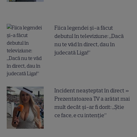
Fiica legendei și-a făcut
debutul în televiziune: „Dacă
nu te văd în direct, dau în
judecată Liga!”
Incident neașteptat în direct »
Prezentatoarea TV a arătat mai
mult decât și-ar fi dorit: „Știe
ce face, e cu intenție”