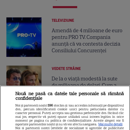
TELEVIZIUNE
Amendă de 4 milioane de euro
pentru PRO TV. Compania
anunță că va contesta decizia
Consiliului Concurenței
VEDETE STRĂINE
De la o viață modestă la sute
de milioane de dolari. Cum a
ajuns Sylvester Stallone unul
Nouă ne pasă ca datele tale personale să rămână
15
confidențiale
dintre cei mai bogați actori de
la Hollywood
Noi și partenerii noștri
596
stocăm și/sau accesăm informații pe dispozitivul
dvs., precum identificatorii cookie unici pentru prelucrarea datelor cu
caracter personal. Puteți accepta sau gestiona preferințele dvs. făcând clic
mai jos, respectiv vă puteți opune utilizării unui interes legitim în orice
RECOMANDĂRI
moment pe pagina cu politica de confidențialitate. Aceste alegeri vor fi
raportate partenerilor noștri și nu vă vor afecta navigarea.
Mai multe detalii
Noi si partenerii nostri (retelele de socializare si agentiile de publicitate