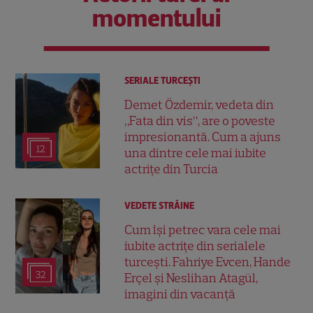
momentului
SERIALE TURCEŞTI
Demet Özdemir, vedeta din
„Fata din vis”, are o poveste
impresionantă. Cum a ajuns
12
una dintre cele mai iubite
actrițe din Turcia
VEDETE STRĂINE
Cum își petrec vara cele mai
iubite actrițe din serialele
turcești. Fahriye Evcen, Hande
32
Erçel și Neslihan Atagül,
imagini din vacanță