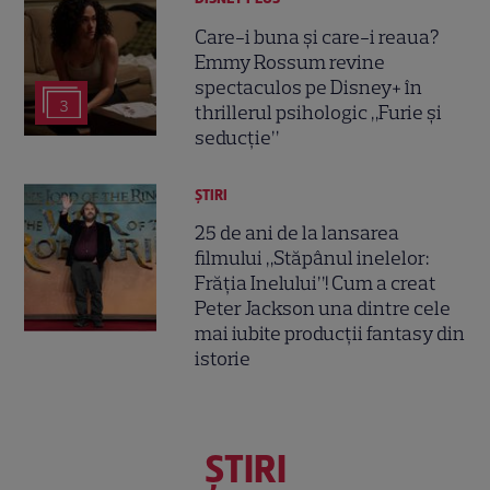
Care-i buna și care-i reaua?
Emmy Rossum revine
spectaculos pe Disney+ în
3
thrillerul psihologic „Furie și
seducție”
ȘTIRI
25 de ani de la lansarea
filmului „Stăpânul inelelor:
Frăția Inelului”! Cum a creat
Peter Jackson una dintre cele
mai iubite producții fantasy din
istorie
ŞTIRI