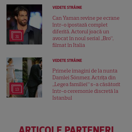
VEDETE STRĂINE
Can Yaman revine pe ecrane
într-o ipostază complet
diferită. Actorul joacă un
31
avocat în noul serial „Bro”,
filmat în Italia
VEDETE STRĂINE
Primele imagini de la nunta
Damlei Sönmez. Actrița din
„Legea familiei” s-a căsătorit
13
într-o ceremonie discretă la
Istanbul
ARTICOLE PARTENERI