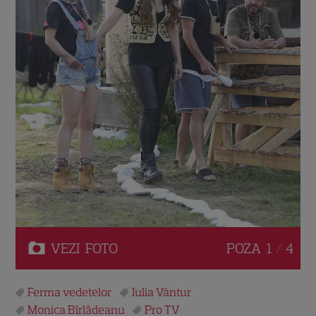
VEZI
FOTO
POZA
1 / 4
Ferma vedetelor
Iulia Vântur
Monica Bîrlădeanu
Pro TV