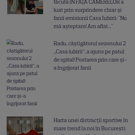
făcută ÎN FAȚA CAMERELOR a
luat prin surprindere chiar și
fanii emisiunii Casa Iubirii: "Nu
mă așteptam! Am aflat..."
Radu, câștigătorul sezonului 2
„Casa iubirii”, a ajuns pe patul
de spital! Postarea prin care și-
a îngrijorat fanii
Harta unei distracții sportive în
mare trend la noi în București: