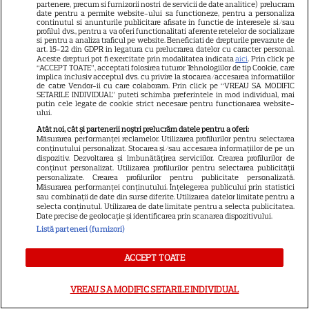
„Vara iubirii” continuă la DIVA!
partenere, precum si furnizorii nostri de servicii de date analitice) prelucram
date pentru a permite website-ului sa functioneze, pentru a personaliza
Filme romantice în premieră și
continutul si anunturile publicitare afisate in functie de interesele si/sau
povești de dragoste de văzut în
profilul dvs., pentru a va oferi functionalitati aferente retelelor de socializare
si pentru a analiza traficul pe website. Beneficiati de drepturile prevazute de
5
august
art. 15-22 din GDPR in legatura cu prelucrarea datelor cu caracter personal.
Aceste drepturi pot fi exercitate prin modalitatea indicata
aici
. Prin click pe
“ACCEPT TOATE”, acceptati folosirea tuturor Tehnologiilor de tip Cookie, care
implica inclusiv acceptul dvs. cu privire la stocarea/accesarea informatiilor
de catre Vendor-ii cu care colaboram. Prin click pe “VREAU SA MODIFIC
VEDETE ROMÂNEŞTI
SETARILE INDIVIDUAL” puteti schimba preferintele in mod individual, mai
putin cele legate de cookie strict necesare pentru functionarea website-
ului.
Iulia Vântur, aniversare cu
Atât noi, cât și partenerii noștri prelucrăm datele pentru a oferi:
peripeții la 46 de ani: „Camera
Măsurarea performanței reclamelor. Utilizarea profilurilor pentru selectarea
mea era plină de inimioare
conținutului personalizat. Stocarea și/sau accesarea informațiilor de pe un
dispozitiv. Dezvoltarea și îmbunătățirea serviciilor. Crearea profilurilor de
30
roșii și cioburi de sticlă”
conținut personalizat. Utilizarea profilurilor pentru selectarea publicității
personalizate. Crearea profilurilor pentru publicitate personalizată.
Măsurarea performanței conținutului. Înțelegerea publicului prin statistici
sau combinații de date din surse diferite. Utilizarea datelor limitate pentru a
VEDETE ROMÂNEŞTI
selecta conținutul. Utilizarea de date limitate pentru a selecta publicitatea.
Date precise de geolocație și identificarea prin scanarea dispozitivului.
EXCLUSIV. Alexandra Tudor
Listă parteneri (furnizori)
dezvăluie ce face fiica ei când
ACCEPT TOATE
ajunge în redacția Antena 1 și
16
unde au plecat în vacanță
VREAU SA MODIFIC SETARILE INDIVIDUAL