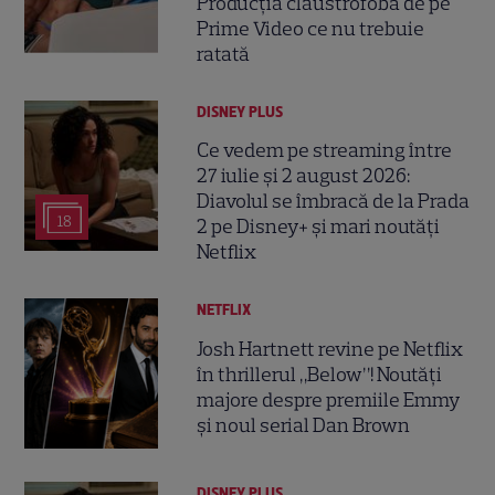
Producția claustrofobă de pe
Prime Video ce nu trebuie
ratată
DISNEY PLUS
Ce vedem pe streaming între
27 iulie și 2 august 2026:
Diavolul se îmbracă de la Prada
18
2 pe Disney+ și mari noutăți
Netflix
NETFLIX
Josh Hartnett revine pe Netflix
în thrillerul „Below”! Noutăți
majore despre premiile Emmy
și noul serial Dan Brown
DISNEY PLUS