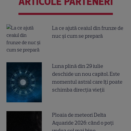
ARTICOLE PARTENERI
La ce ajută ceaiul din frunze de
nuc și cum se prepară
Luna plină din 29 iulie
deschide un nou capitol. Este
momentul astral care îți poate
schimba direcția vieții
Ploaia de meteori Delta
Aquaride 2026: când o poți
vedea cel mai bine