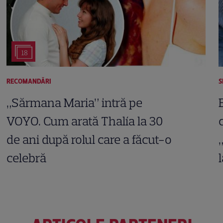
18
RECOMANDĂRI
S
„Sărmana Maria” intră pe
VOYO. Cum arată Thalía la 30
de ani după rolul care a făcut-o
celebră