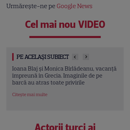
Urmărește-ne pe
Google News
Cel mai nou VIDEO
PE ACELAȘI SUBIECT
canță
„Trafic”, episodul 3. Doru ajunge la
Ulti
capătul puterilor după ce Marius îi obligă
term
să intre în lumea mafiei: „Nu trebuia să
grilă
ajungem aici!”
Citeș
Citește mai multe
Actorii turci ai