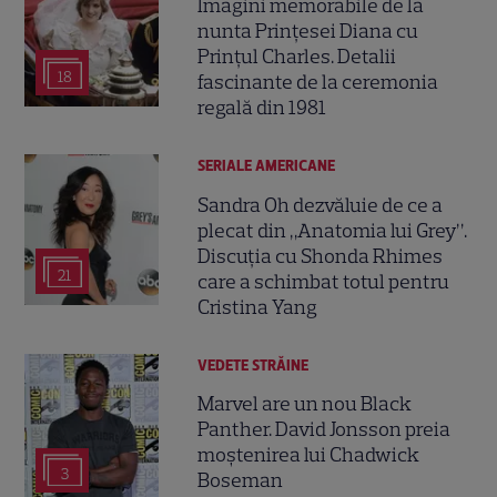
Imagini memorabile de la
nunta Prințesei Diana cu
Prințul Charles. Detalii
18
fascinante de la ceremonia
regală din 1981
SERIALE AMERICANE
Sandra Oh dezvăluie de ce a
plecat din „Anatomia lui Grey”.
Discuția cu Shonda Rhimes
21
care a schimbat totul pentru
Cristina Yang
VEDETE STRĂINE
Marvel are un nou Black
Panther. David Jonsson preia
moștenirea lui Chadwick
3
Boseman