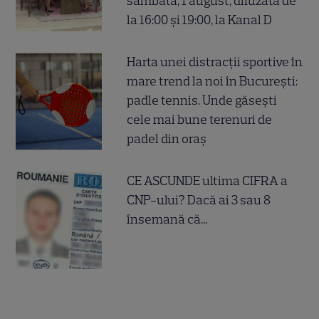
sâmbătă, 1 august, difuzată de
la 16:00 și 19:00, la Kanal D
Harta unei distracții sportive în
mare trend la noi în București:
padle tennis. Unde găsești
cele mai bune terenuri de
padel din oraș
CE ASCUNDE ultima CIFRA a
CNP-ului? Dacă ai 3 sau 8
însemană că...