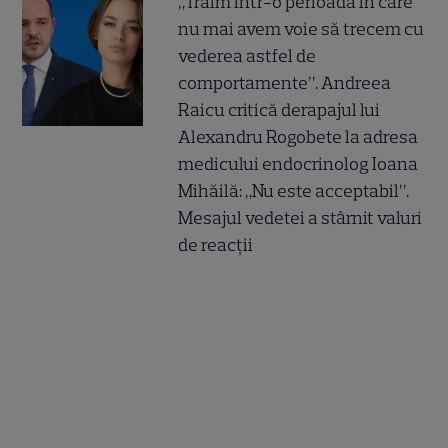
„Trăim într-o perioadă în care
nu mai avem voie să trecem cu
vederea astfel de
comportamente”. Andreea
Raicu critică derapajul lui
Alexandru Rogobete la adresa
medicului endocrinolog Ioana
Mihăilă: „Nu este acceptabil”.
Mesajul vedetei a stârnit valuri
de reacții