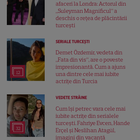
afaceri la Londra: Actorul din
„Suleyman Magnificul” a
deschis o rețea de plăcintării
turcești
SERIALE TURCEŞTI
Demet Özdemir, vedeta din
„Fata din vis”, are o poveste
impresionantă. Cum a ajuns
12
una dintre cele mai iubite
actrițe din Turcia
VEDETE STRĂINE
Cum își petrec vara cele mai
iubite actrițe din serialele
turcești. Fahriye Evcen, Hande
32
Erçel și Neslihan Atagül,
imagini din vacanță