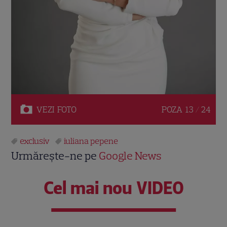
VEZI
FOTO
POZA
13 / 24
exclusiv
iuliana pepene
Urmărește-ne pe
Google News
Cel mai nou VIDEO