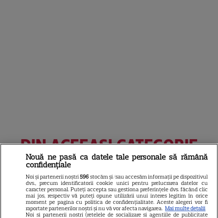
DIN ACEEAȘI CATEGORIE
Nouă ne pasă ca datele tale personale să rămână
confidențiale
Noi și partenerii noștri
596
stocăm și/sau accesăm informații pe dispozitivul
dvs., precum identificatorii cookie unici pentru prelucrarea datelor cu
DISNEY PLUS
caracter personal. Puteți accepta sau gestiona preferințele dvs. făcând clic
mai jos, respectiv vă puteți opune utilizării unui interes legitim în orice
moment pe pagina cu politica de confidențialitate. Aceste alegeri vor fi
Ce vedem pe streaming între
raportate partenerilor noștri și nu vă vor afecta navigarea.
Mai multe detalii
Noi si partenerii nostri (retelele de socializare si agentiile de publicitate
27 iulie și 2 august 2026: