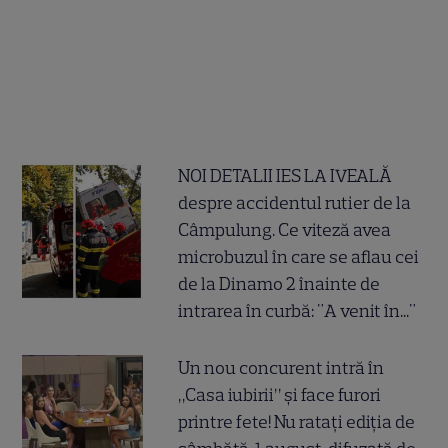
NOI DETALII IES LA IVEALĂ
despre accidentul rutier de la
Câmpulung. Ce viteză avea
microbuzul în care se aflau cei
de la Dinamo 2 înainte de
intrarea în curbă: "A venit în..."
Un nou concurent intră în
„Casa iubirii” și face furori
printre fete! Nu ratați ediția de