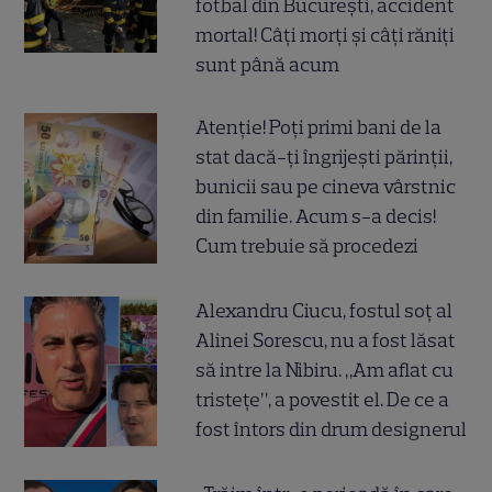
fotbal din București, accident
mortal! Câți morți și câți răniți
sunt până acum
Atenție! Poți primi bani de la
stat dacă-ți îngrijești părinții,
bunicii sau pe cineva vârstnic
din familie. Acum s-a decis!
Cum trebuie să procedezi
Alexandru Ciucu, fostul soț al
Alinei Sorescu, nu a fost lăsat
să intre la Nibiru. „Am aflat cu
tristețe”, a povestit el. De ce a
fost întors din drum designerul