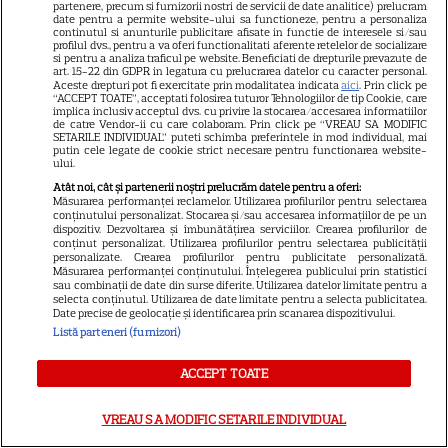
partenere, precum si furnizorii nostri de servicii de date analitice) prelucram
Diavolul se îmbracă de la Prada
date pentru a permite website-ului sa functioneze, pentru a personaliza
continutul si anunturile publicitare afisate in functie de interesele si/sau
18
2 pe Disney+ și mari noutăți
profilul dvs., pentru a va oferi functionalitati aferente retelelor de socializare
si pentru a analiza traficul pe website. Beneficiati de drepturile prevazute de
Netflix
art. 15-22 din GDPR in legatura cu prelucrarea datelor cu caracter personal.
Aceste drepturi pot fi exercitate prin modalitatea indicata
aici
. Prin click pe
“ACCEPT TOATE”, acceptati folosirea tuturor Tehnologiilor de tip Cookie, care
implica inclusiv acceptul dvs. cu privire la stocarea/accesarea informatiilor
DISNEY PLUS
de catre Vendor-ii cu care colaboram. Prin click pe “VREAU SA MODIFIC
SETARILE INDIVIDUAL” puteti schimba preferintele in mod individual, mai
putin cele legate de cookie strict necesare pentru functionarea website-
Ghid de streaming, 20 – 26
ului.
iulie: „Star Trek: Noi lumi
Atât noi, cât și partenerii noștri prelucrăm datele pentru a oferi:
stranii” revine cu sezonul 4. Ce
Măsurarea performanței reclamelor. Utilizarea profilurilor pentru selectarea
conținutului personalizat. Stocarea și/sau accesarea informațiilor de pe un
15
filme noi intră pe Netflix și
dispozitiv. Dezvoltarea și îmbunătățirea serviciilor. Crearea profilurilor de
Max
conținut personalizat. Utilizarea profilurilor pentru selectarea publicității
personalizate. Crearea profilurilor pentru publicitate personalizată.
Măsurarea performanței conținutului. Înțelegerea publicului prin statistici
sau combinații de date din surse diferite. Utilizarea datelor limitate pentru a
DISNEY PLUS
selecta conținutul. Utilizarea de date limitate pentru a selecta publicitatea.
Date precise de geolocație și identificarea prin scanarea dispozitivului.
Ghid streaming 13 – 19 iulie:
Listă parteneri (furnizori)
Octavia Spencer și Hannah
ACCEPT TOATE
Waddingham pornesc în
26
miniseria Ride or Die, iar Sean
VREAU SA MODIFIC SETARILE INDIVIDUAL
Penn revine în Mystic River