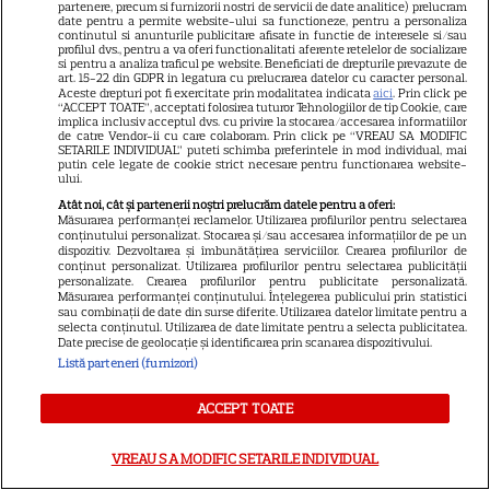
care a respectat-o pentru
partenere, precum si furnizorii nostri de servicii de date analitice) prelucram
date pentru a permite website-ului sa functioneze, pentru a personaliza
toate cele cinci fiice. EXCLUSIV
continutul si anunturile publicitare afisate in functie de interesele si/sau
profilul dvs., pentru a va oferi functionalitati aferente retelelor de socializare
si pentru a analiza traficul pe website. Beneficiati de drepturile prevazute de
art. 15-22 din GDPR in legatura cu prelucrarea datelor cu caracter personal.
VEDETE ROMÂNEŞTI
Aceste drepturi pot fi exercitate prin modalitatea indicata
aici
. Prin click pe
“ACCEPT TOATE”, acceptati folosirea tuturor Tehnologiilor de tip Cookie, care
Laura Cosoi a devenit mamă
implica inclusiv acceptul dvs. cu privire la stocarea/accesarea informatiilor
de catre Vendor-ii cu care colaboram. Prin click pe “VREAU SA MODIFIC
pentru a cincea oară. Prima
SETARILE INDIVIDUAL” puteti schimba preferintele in mod individual, mai
putin cele legate de cookie strict necesare pentru functionarea website-
imagine cu fiica ei, Nina, și
ului.
28
povestea numelui ales. „Nu mă
Atât noi, cât și partenerii noștri prelucrăm datele pentru a oferi:
Măsurarea performanței reclamelor. Utilizarea profilurilor pentru selectarea
satur să o privesc”
conținutului personalizat. Stocarea și/sau accesarea informațiilor de pe un
dispozitiv. Dezvoltarea și îmbunătățirea serviciilor. Crearea profilurilor de
conținut personalizat. Utilizarea profilurilor pentru selectarea publicității
VEDETE ROMÂNEŞTI
personalizate. Crearea profilurilor pentru publicitate personalizată.
Măsurarea performanței conținutului. Înțelegerea publicului prin statistici
sau combinații de date din surse diferite. Utilizarea datelor limitate pentru a
Iulia Albu a prezentat „patul
selecta conținutul. Utilizarea de date limitate pentru a selecta publicitatea.
anti-divorț” din vila sa de
Date precise de geolocație și identificarea prin scanarea dispozitivului.
Listă parteneri (furnizori)
peste 1 milion de euro! Ce
10
spune designerul despre piesa
ACCEPT TOATE
de mobilier: „Nu prea ai timp să
te cerți”
VREAU SA MODIFIC SETARILE INDIVIDUAL