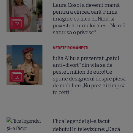
Laura Cosoi a devenit mamă
pentru a cincea oară. Prima
imagine cu fiica ei, Nina, și
28
povestea numelui ales. „Nu mă
satur să o privesc”
VEDETE ROMÂNEŞTI
Iulia Albu a prezentat „patul
anti-divorț” din vila sa de
peste 1 milion de euro! Ce
10
spune designerul despre piesa
de mobilier: „Nu prea ai timp să
te cerți”
Fiica legendei și-a făcut
debutul în televiziune: „Dacă