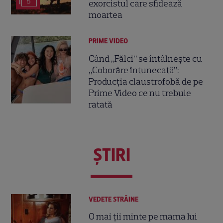
5
exorcistul care sfidează
moartea
PRIME VIDEO
Când „Fălci” se întâlnește cu
„Coborâre întunecată”:
Producția claustrofobă de pe
Prime Video ce nu trebuie
ratată
ŞTIRI
VEDETE STRĂINE
O mai ții minte pe mama lui