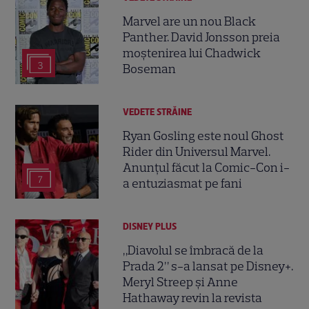
Marvel are un nou Black
Panther. David Jonsson preia
moștenirea lui Chadwick
3
Boseman
VEDETE STRĂINE
Ryan Gosling este noul Ghost
Rider din Universul Marvel.
Anunțul făcut la Comic-Con i-
7
a entuziasmat pe fani
DISNEY PLUS
„Diavolul se îmbracă de la
Prada 2” s-a lansat pe Disney+.
Meryl Streep și Anne
Hathaway revin la revista