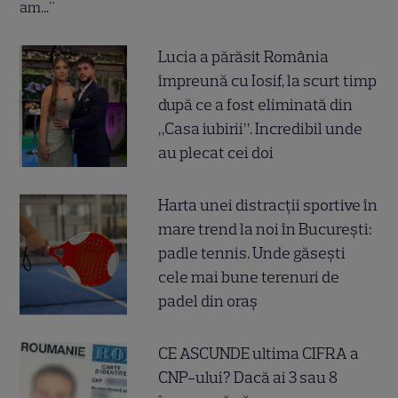
Lucia a părăsit România
împreună cu Iosif, la scurt timp
după ce a fost eliminată din
„Casa iubirii”. Incredibil unde
au plecat cei doi
Harta unei distracții sportive în
mare trend la noi în București:
padle tennis. Unde găsești
cele mai bune terenuri de
padel din oraș
CE ASCUNDE ultima CIFRA a
CNP-ului? Dacă ai 3 sau 8