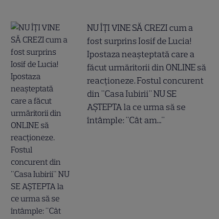
NU ÎȚI VINE SĂ CREZI cum a
fost surprins Iosif de Lucia!
Ipostaza neașteptată care a
făcut urmăritorii din ONLINE să
reacționeze. Fostul concurent
din "Casa Iubirii" NU SE
AȘTEPTA la ce urma să se
întâmple: "Cât am..."