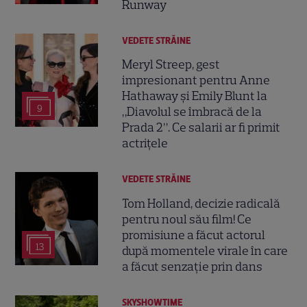
Runway
VEDETE STRĂINE
Meryl Streep, gest
impresionant pentru Anne
Hathaway și Emily Blunt la
9
„Diavolul se îmbracă de la
Prada 2”. Ce salarii ar fi primit
actrițele
VEDETE STRĂINE
Tom Holland, decizie radicală
pentru noul său film! Ce
promisiune a făcut actorul
13
după momentele virale în care
a făcut senzație prin dans
SKYSHOWTIME