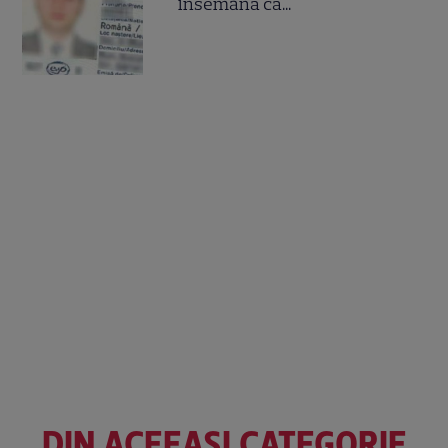
însemană că...
DIN ACEEAȘI CATEGORIE