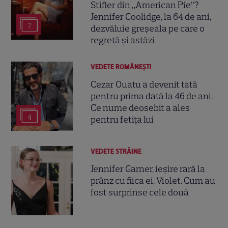
Stifler din „American Pie”?
Jennifer Coolidge, la 64 de ani,
7
dezvăluie greșeala pe care o
regretă și astăzi
VEDETE ROMÂNEŞTI
Cezar Ouatu a devenit tată
pentru prima dată la 46 de ani.
Ce nume deosebit a ales
4
pentru fetița lui
VEDETE STRĂINE
Jennifer Garner, ieșire rară la
prânz cu fiica ei, Violet. Cum au
fost surprinse cele două