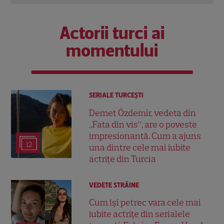
Actorii turci ai
momentului
SERIALE TURCEŞTI
Demet Özdemir, vedeta din
„Fata din vis”, are o poveste
impresionantă. Cum a ajuns
12
una dintre cele mai iubite
actrițe din Turcia
VEDETE STRĂINE
Cum își petrec vara cele mai
iubite actrițe din serialele