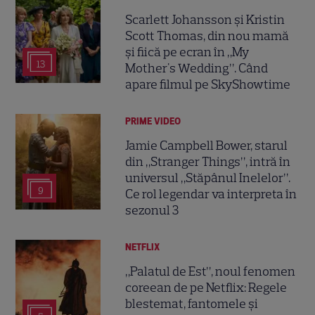
Scarlett Johansson și Kristin
Scott Thomas, din nou mamă
și fiică pe ecran în „My
13
Mother's Wedding”. Când
apare filmul pe SkyShowtime
PRIME VIDEO
Jamie Campbell Bower, starul
din „Stranger Things”, intră în
universul „Stăpânul Inelelor”.
9
Ce rol legendar va interpreta în
sezonul 3
NETFLIX
„Palatul de Est”, noul fenomen
coreean de pe Netflix: Regele
blestemat, fantomele și