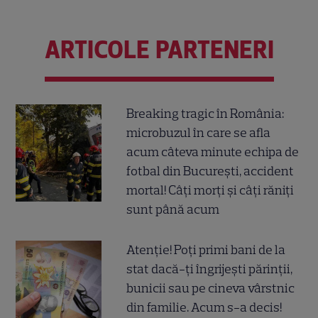
ARTICOLE PARTENERI
Breaking tragic în România:
microbuzul în care se afla
acum câteva minute echipa de
fotbal din București, accident
mortal! Câți morți și câți răniți
sunt până acum
Atenție! Poți primi bani de la
stat dacă-ți îngrijești părinții,
bunicii sau pe cineva vârstnic
din familie. Acum s-a decis!