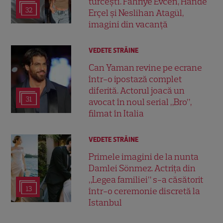
turcești. Fahriye Evcen, Hande
32
Erçel și Neslihan Atagül,
imagini din vacanță
VEDETE STRĂINE
Can Yaman revine pe ecrane
într-o ipostază complet
diferită. Actorul joacă un
31
avocat în noul serial „Bro”,
filmat în Italia
VEDETE STRĂINE
Primele imagini de la nunta
Damlei Sönmez. Actrița din
„Legea familiei” s-a căsătorit
13
într-o ceremonie discretă la
Istanbul