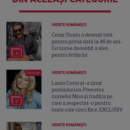
VEDETE ROMÂNEŞTI
Cezar Ouatu a devenit tată
pentru prima dată la 46 de ani.
Ce nume deosebit a ales
4
pentru fetița lui
VEDETE ROMÂNEŞTI
Exclusiv
Laura Cosoi și-a ținut
promisiunea. Povestea
numelui Nina și tradiția pe
17
care a respectat-o pentru
toate cele cinci fiice. EXCLUSIV
VEDETE ROMÂNEŞTI