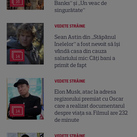
16
Banks” și „Un veac de
singurătate”
VEDETE STRĂINE
Sean Astin din „Stăpânul
Inelelor” a fost nevoit să își
vândă casa din cauza
14
salariului mic: Câți bani a
primit de fapt
VEDETE STRĂINE
Elon Musk, atac la adresa
regizorului premiat cu Oscar
care a realizat documentarul
14
despre viața sa. Filmul are 232
de minute
VEDETE STRĂINE