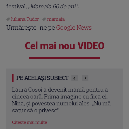
festival, „
Mamaia 60 de ani
”.
Iuliana Tudor
mamaia
Urmărește-ne pe
Google News
Cel mai nou VIDEO
PE ACELAȘI SUBIECT
 a
Iulia Albu a prezentat „patul anti-divorț”
Teo 
i,
din vila sa de peste 1 milion de euro! Ce
ei, 
 mă
spune designerul despre piesa de
dint
mobilier: „Nu prea ai timp să te cerți”
Citeș
Citește mai multe