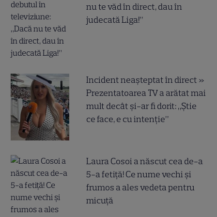
nu te văd în direct, dau în
judecată Liga!”
Incident neașteptat în direct »
Prezentatoarea TV a arătat mai
mult decât și-ar fi dorit: „Știe
ce face, e cu intenție”
Laura Cosoi a născut cea de-a
5-a fetiță! Ce nume vechi și
frumos a ales vedeta pentru
micuță