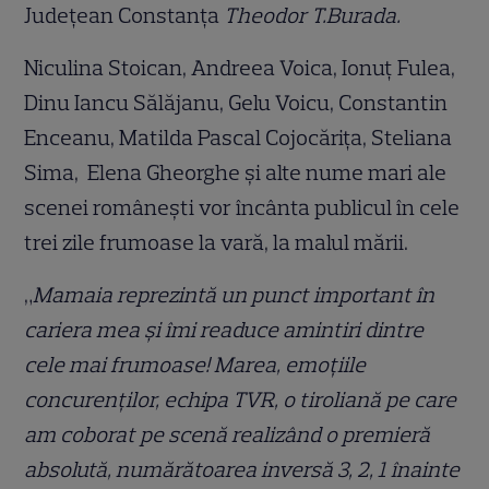
Județean Constanța
Theodor T.Burada.
Niculina Stoican, Andreea Voica, Ionuț Fulea,
Dinu Iancu Sălăjanu, Gelu Voicu, Constantin
Enceanu, Matilda Pascal Cojocărița, Steliana
Sima, Elena Gheorghe și alte nume mari ale
scenei românești vor încânta publicul în cele
trei zile frumoase la vară, la malul mării.
„
Mamaia reprezintă un punct important în
cariera mea și îmi readuce amintiri dintre
cele mai frumoase! Marea, emoțiile
concurenților, echipa TVR, o tiroliană pe care
am coborat pe scenă realizând o premieră
absolută, numărătoarea inversă 3, 2, 1 înainte