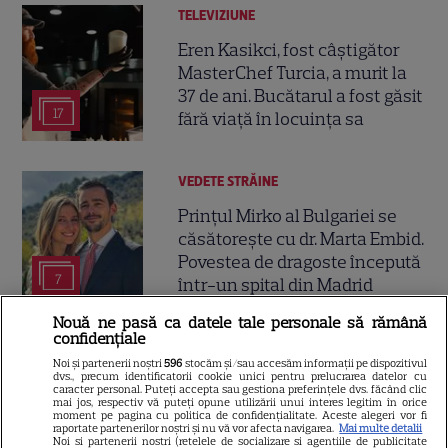
TELEVIZIUNE
Eren Kasikci, fost câștigător
MasterChef Turcia, a murit la
37 de ani. Bucătarul a fost găsit
17
fără viață în locuința sa
VEDETE STRĂINE
Prințul Mirko al Bulgariei se
căsătorește cu dr. Marta Embid.
Povestea de dragoste începută
7
într-un spital din Madrid
Nouă ne pasă ca datele tale personale să rămână
confidențiale
VEDETE ROMÂNEŞTI
Exclusiv
Noi și partenerii noștri
596
stocăm și/sau accesăm informații pe dispozitivul
dvs., precum identificatorii cookie unici pentru prelucrarea datelor cu
Laura Cosoi și-a ținut
caracter personal. Puteți accepta sau gestiona preferințele dvs. făcând clic
promisiunea. Povestea
mai jos, respectiv vă puteți opune utilizării unui interes legitim în orice
moment pe pagina cu politica de confidențialitate. Aceste alegeri vor fi
numelui Nina și tradiția pe
raportate partenerilor noștri și nu vă vor afecta navigarea.
Mai multe detalii
Noi si partenerii nostri (retelele de socializare si agentiile de publicitate
17