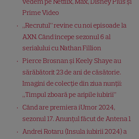
vedem pe Netflix, Max, Disney Plus și
Prime Video
„Recrutul” revine cu noi episoade la
AXN. Când începe sezonul 6 al
serialului cu Nathan Fillion
Pierce Brosnan și Keely Shaye au
sărăbătorit 23 de ani de căsătorie.
Imagini de colecție din ziua nunții:
„Timpul zboară pe aripile iubirii”
Când are premiera iUmor 2024,
sezonul 17. Anunțul făcut de Antena 1
Andrei Rotaru (Insula iubirii 2024) a