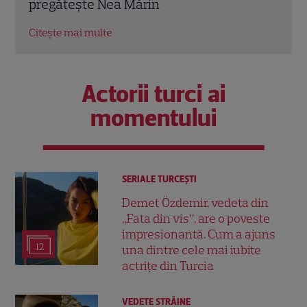
Citește mai multe
Citeș
Actorii turci ai
momentului
SERIALE TURCEŞTI
Demet Özdemir, vedeta din
„Fata din vis”, are o poveste
impresionantă. Cum a ajuns
12
una dintre cele mai iubite
actrițe din Turcia
VEDETE STRĂINE