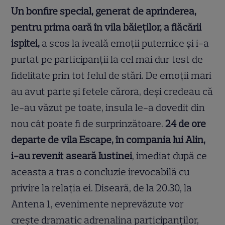
Un bonfire special, generat de aprinderea,
pentru prima oară în vila băieţilor, a flăcării
ispitei,
a scos la iveală emoţii puternice şi i-a
purtat pe participanţii la cel mai dur test de
fidelitate prin tot felul de stări. De emoţii mari
au avut parte şi fetele cărora, deşi credeau că
le-au văzut pe toate, insula le-a dovedit din
nou cât poate fi de surprinzătoare.
24 de ore
departe de vila Escape, în compania lui Alin,
i-au revenit aseară Iustinei
, imediat după ce
aceasta a tras o concluzie irevocabilă cu
privire la relaţia ei. Diseară, de la 20.30, la
Antena 1, evenimente neprevăzute vor
creşte dramatic adrenalina participanţilor,