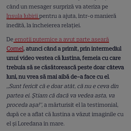
când un mesager surpriză va ateriza pe
Insula Iubirii
pentru a ajuta, într-o manieră
inedită, la încheierea relaţiei.
De
emoţii puternice a avut parte aseară
Cornel
, atunci când a primit, prin intermediul
unui video vestea că Iustina, femeia cu care
trebuia să se căsătorească peste doar câteva
luni, nu vrea să mai aibă de-a face cu el
.
„Sunt fericit că e doar atât, că nu e ceva din
partea ei. Ştiam că dacă va vedea asta, va
proceda aşa!”,
a mărturisit el la testimonial,
după ce a aflat că Iustina a văzut imaginile cu
el şi Loredana în mare.