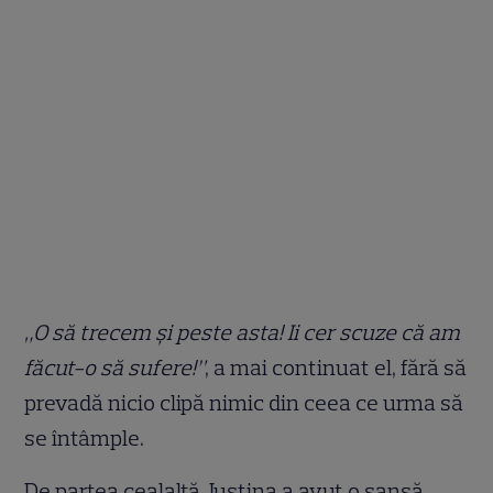
„O să trecem şi peste asta! Ii cer scuze că am
făcut-o să sufere!”
, a mai continuat el, fără să
prevadă nicio clipă nimic din ceea ce urma să
se întâmple.
De partea cealaltă, Iustina a avut o şansă