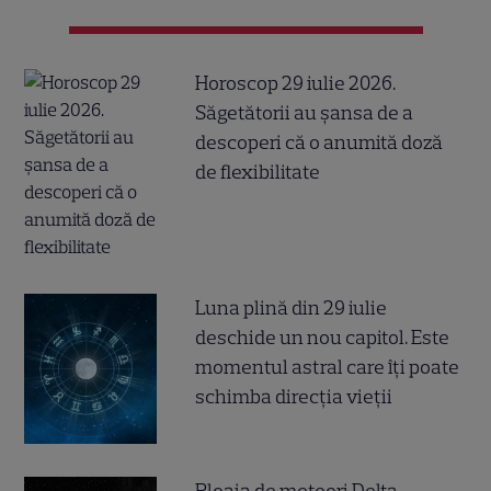
Horoscop 29 iulie 2026.
Săgetătorii au șansa de a
descoperi că o anumită doză
de flexibilitate
Luna plină din 29 iulie
deschide un nou capitol. Este
momentul astral care îți poate
schimba direcția vieții
Ploaia de meteori Delta