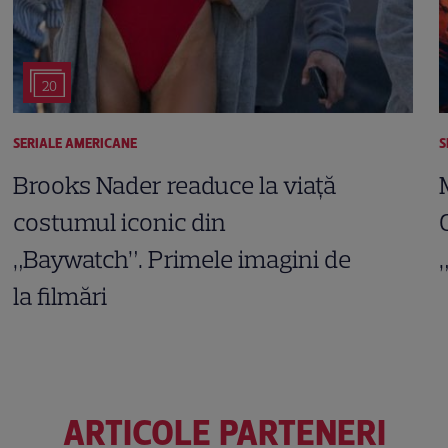
20
SERIALE AMERICANE
S
Brooks Nader readuce la viață
costumul iconic din
„Baywatch”. Primele imagini de
la filmări
ARTICOLE PARTENERI