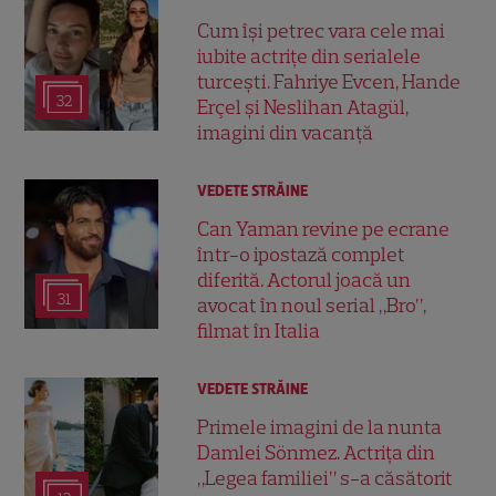
Cum își petrec vara cele mai
iubite actrițe din serialele
turcești. Fahriye Evcen, Hande
32
Erçel și Neslihan Atagül,
imagini din vacanță
VEDETE STRĂINE
Can Yaman revine pe ecrane
într-o ipostază complet
diferită. Actorul joacă un
31
avocat în noul serial „Bro”,
filmat în Italia
VEDETE STRĂINE
Primele imagini de la nunta
Damlei Sönmez. Actrița din
„Legea familiei” s-a căsătorit