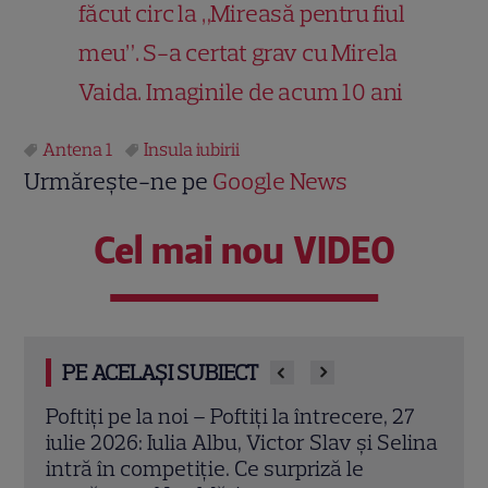
făcut circ la „Mireasă pentru fiul
meu”. S-a certat grav cu Mirela
Vaida. Imaginile de acum 10 ani
Antena 1
Insula iubirii
Urmărește-ne pe
Google News
Cel mai nou VIDEO
PE ACELAȘI SUBIECT
 27
Top 4 cele mai controversate ispite din
Andr
elina
istoria „Insula Iubirii”. Au schimbat
Iubi
complet destinul unor cupluri
rela