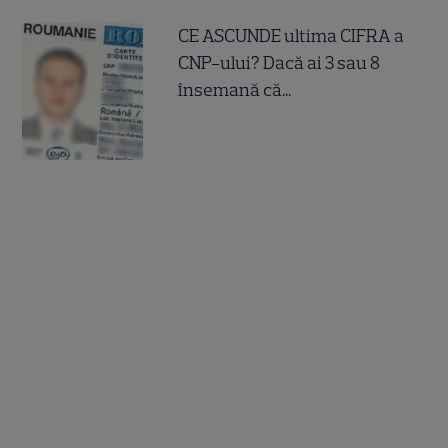
CE ASCUNDE ultima CIFRA a
CNP-ului? Dacă ai 3 sau 8
însemană că...