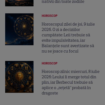
nativii din toate zodiile
HOROSCOP
Horoscopul zilei de joi, 9 iulie
2026. O zi a deciziilor
cumpătate: Leii trebuie să
evite impulsivitatea, iar
Balanțele sunt avertizate să
nu se joace cu focul
HOROSCOP
Horoscop zilnic miercuri, 8 iulie
2026: Leului îi merge totul din
plin, iar Berbecul trebuie să
aplice o „rețetă” probată în
dragoste