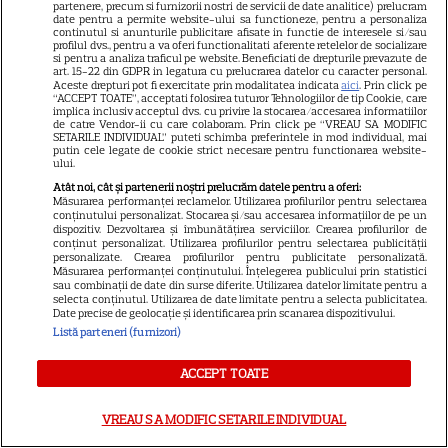
partenere, precum si furnizorii nostri de servicii de date analitice) prelucram
VEDETE STRĂINE
date pentru a permite website-ului sa functioneze, pentru a personaliza
continutul si anunturile publicitare afisate in functie de interesele si/sau
profilul dvs., pentru a va oferi functionalitati aferente retelelor de socializare
Tom Holland, decizie radicală
si pentru a analiza traficul pe website. Beneficiati de drepturile prevazute de
art. 15-22 din GDPR in legatura cu prelucrarea datelor cu caracter personal.
pentru noul său film! Ce
Aceste drepturi pot fi exercitate prin modalitatea indicata
aici
. Prin click pe
promisiune a făcut actorul
“ACCEPT TOATE”, acceptati folosirea tuturor Tehnologiilor de tip Cookie, care
implica inclusiv acceptul dvs. cu privire la stocarea/accesarea informatiilor
13
după momentele virale în care
de catre Vendor-ii cu care colaboram. Prin click pe “VREAU SA MODIFIC
SETARILE INDIVIDUAL” puteti schimba preferintele in mod individual, mai
a făcut senzație prin dans
putin cele legate de cookie strict necesare pentru functionarea website-
ului.
Atât noi, cât și partenerii noștri prelucrăm datele pentru a oferi:
SKYSHOWTIME
Măsurarea performanței reclamelor. Utilizarea profilurilor pentru selectarea
conținutului personalizat. Stocarea și/sau accesarea informațiilor de pe un
dispozitiv. Dezvoltarea și îmbunătățirea serviciilor. Crearea profilurilor de
Scarlett Johansson și Kristin
conținut personalizat. Utilizarea profilurilor pentru selectarea publicității
Scott Thomas, din nou mamă
personalizate. Crearea profilurilor pentru publicitate personalizată.
Măsurarea performanței conținutului. Înțelegerea publicului prin statistici
și fiică pe ecran în „My
sau combinații de date din surse diferite. Utilizarea datelor limitate pentru a
13
Mother's Wedding”. Când
selecta conținutul. Utilizarea de date limitate pentru a selecta publicitatea.
Date precise de geolocație și identificarea prin scanarea dispozitivului.
apare filmul pe SkyShowtime
Listă parteneri (furnizori)
ACCEPT TOATE
PRIME VIDEO
Jamie Campbell Bower, starul
VREAU SA MODIFIC SETARILE INDIVIDUAL
din „Stranger Things”, intră în