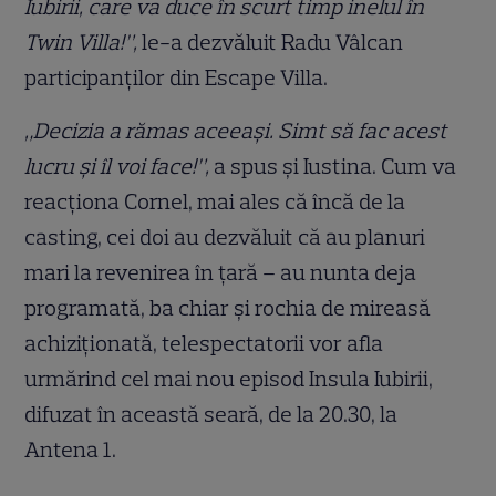
Iubirii, care va duce în scurt timp inelul în
Twin Villa!”,
le-a dezvăluit Radu Vâlcan
participanţilor din Escape Villa.
„Decizia a rămas aceeaşi. Simt să fac acest
lucru şi îl voi face!”,
a spus şi Iustina. Cum va
reacţiona Cornel, mai ales că încă de la
casting, cei doi au dezvăluit că au planuri
mari la revenirea în ţară – au nunta deja
programată, ba chiar și rochia de mireasă
achiziţionată, telespectatorii vor afla
urmărind cel mai nou episod Insula Iubirii,
difuzat în această seară, de la 20.30, la
Antena 1.