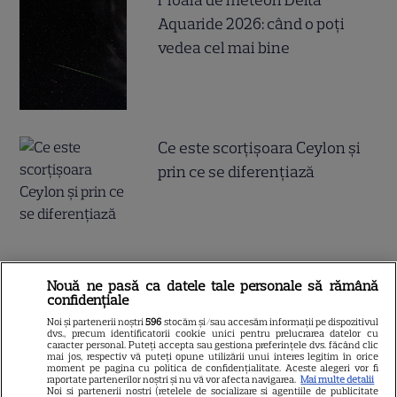
Aquaride 2026: când o poți
vedea cel mai bine
Ce este scorțișoara Ceylon și
prin ce se diferențiază
Nouă ne pasă ca datele tale personale să rămână
ALTE ARTICOLE
confidențiale
Noi și partenerii noștri
596
stocăm și/sau accesăm informații pe dispozitivul
INTERESANTE
dvs., precum identificatorii cookie unici pentru prelucrarea datelor cu
caracter personal. Puteți accepta sau gestiona preferințele dvs. făcând clic
mai jos, respectiv vă puteți opune utilizării unui interes legitim în orice
moment pe pagina cu politica de confidențialitate. Aceste alegeri vor fi
raportate partenerilor noștri și nu vă vor afecta navigarea.
Mai multe detalii
Noi si partenerii nostri (retelele de socializare si agentiile de publicitate