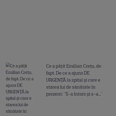
Ce a pățit Emilian Crețu, de
fapt. De ce a ajuns DE
URGENȚĂ la spital și care e
starea lui de sănătate în
prezent: "S-a întors și s-a..."