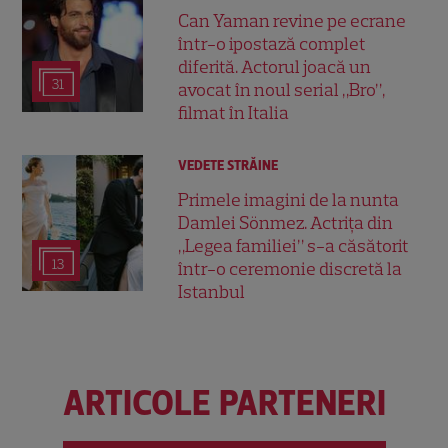
Can Yaman revine pe ecrane
într-o ipostază complet
diferită. Actorul joacă un
31
avocat în noul serial „Bro”,
filmat în Italia
VEDETE STRĂINE
Primele imagini de la nunta
Damlei Sönmez. Actrița din
„Legea familiei” s-a căsătorit
13
într-o ceremonie discretă la
Istanbul
ARTICOLE PARTENERI