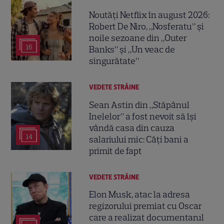
Noutăți Netflix în august 2026:
Robert De Niro, „Nosferatu” și
noile sezoane din „Outer
16
Banks” și „Un veac de
singurătate”
VEDETE STRĂINE
Sean Astin din „Stăpânul
Inelelor” a fost nevoit să își
vândă casa din cauza
14
salariului mic: Câți bani a
primit de fapt
VEDETE STRĂINE
Elon Musk, atac la adresa
regizorului premiat cu Oscar
care a realizat documentarul