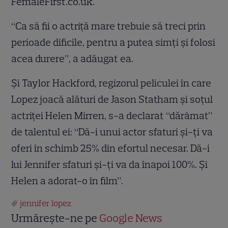
FemaleFirst.co.uk.
“Ca să fii o actriţă mare trebuie să treci prin
perioade dificile, pentru a putea simţi şi folosi
acea durere”, a adăugat ea.
Şi Taylor Hackford, regizorul peliculei în care
Lopez joacă alături de Jason Statham şi soţul
actriţei Helen Mirren, s-a declarat “dărâmat”
de talentul ei: “Dă-i unui actor sfaturi şi-ţi va
oferi în schimb 25% din efortul necesar. Dă-i
lui Jennifer sfaturi şi-ţi va da înapoi 100%. Şi
Helen a adorat-o în film”.
jennifer lopez
Urmărește-ne pe
Google News