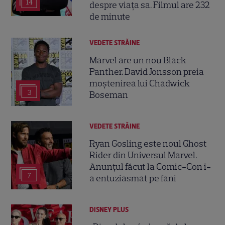
14
despre viața sa. Filmul are 232
de minute
VEDETE STRĂINE
Marvel are un nou Black
Panther. David Jonsson preia
moștenirea lui Chadwick
3
Boseman
VEDETE STRĂINE
Ryan Gosling este noul Ghost
Rider din Universul Marvel.
Anunțul făcut la Comic-Con i-
7
a entuziasmat pe fani
DISNEY PLUS