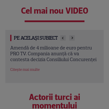
Cel mai nou VIDEO
PE ACELAȘI SUBIECT
ru
„Vara iubirii” continuă la DIVA! Filme
Eva 
romantice în premieră și povești de
sezo
nței
dragoste de văzut în august
la K
Citește mai multe
Citeș
Actorii turci ai
momentului