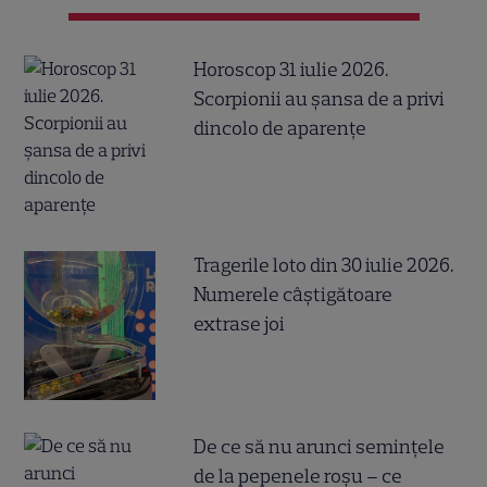
Horoscop 31 iulie 2026.
Scorpionii au șansa de a privi
dincolo de aparențe
Tragerile loto din 30 iulie 2026.
Numerele câştigătoare
extrase joi
De ce să nu arunci semințele
de la pepenele roșu – ce