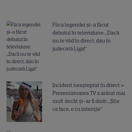
Fiica legendei și-a făcut
debutul în televiziune: „Dacă
nu te văd în direct, dau în
judecată Liga!”
Incident neașteptat în direct »
Prezentatoarea TV a arătat mai
mult decât și-ar fi dorit: „Știe
ce face, e cu intenție”