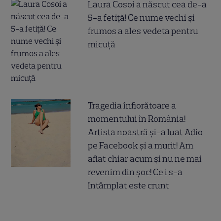
Laura Cosoi a născut cea de-a
5-a fetiță! Ce nume vechi și
frumos a ales vedeta pentru
micuță
Tragedia înfiorătoare a
momentului în România!
Artista noastră și-a luat Adio
pe Facebook și a murit! Am
aflat chiar acum și nu ne mai
revenim din șoc! Ce i s-a
întâmplat este crunt