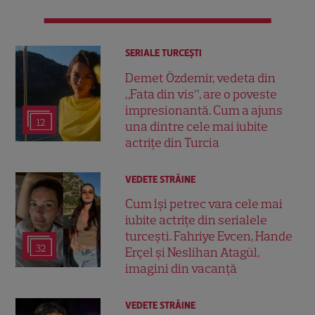
SERIALE TURCEŞTI
Demet Özdemir, vedeta din
„Fata din vis”, are o poveste
impresionantă. Cum a ajuns
12
una dintre cele mai iubite
actrițe din Turcia
VEDETE STRĂINE
Cum își petrec vara cele mai
iubite actrițe din serialele
turcești. Fahriye Evcen, Hande
32
Erçel și Neslihan Atagül,
imagini din vacanță
VEDETE STRĂINE