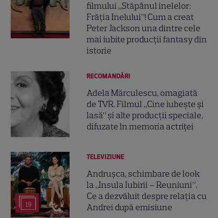
filmului „Stăpânul inelelor:
Frăția Inelului”! Cum a creat
Peter Jackson una dintre cele
mai iubite producții fantasy din
istorie
RECOMANDĂRI
Adela Mărculescu, omagiată
de TVR. Filmul „Cine iubește și
lasă” și alte producții speciale,
difuzate în memoria actriței
TELEVIZIUNE
Andrușca, schimbare de look
la „Insula Iubirii – Reuniuni”.
Ce a dezvăluit despre relația cu
19
Andrei după emisiune