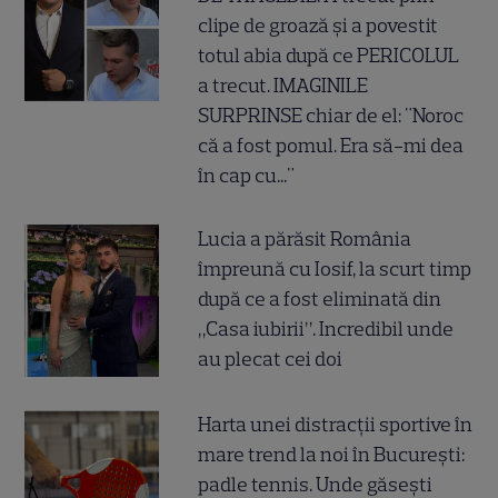
clipe de groază și a povestit
totul abia după ce PERICOLUL
a trecut. IMAGINILE
SURPRINSE chiar de el: "Noroc
că a fost pomul. Era să-mi dea
în cap cu..."
Lucia a părăsit România
împreună cu Iosif, la scurt timp
după ce a fost eliminată din
„Casa iubirii”. Incredibil unde
au plecat cei doi
Harta unei distracții sportive în
mare trend la noi în București:
padle tennis. Unde găsești