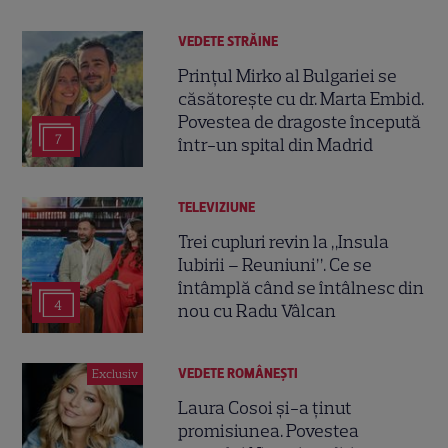
VEDETE STRĂINE
Prințul Mirko al Bulgariei se
căsătorește cu dr. Marta Embid.
Povestea de dragoste începută
7
într-un spital din Madrid
TELEVIZIUNE
Trei cupluri revin la „Insula
Iubirii – Reuniuni”. Ce se
întâmplă când se întâlnesc din
4
nou cu Radu Vâlcan
VEDETE ROMÂNEŞTI
Exclusiv
Laura Cosoi și-a ținut
promisiunea. Povestea