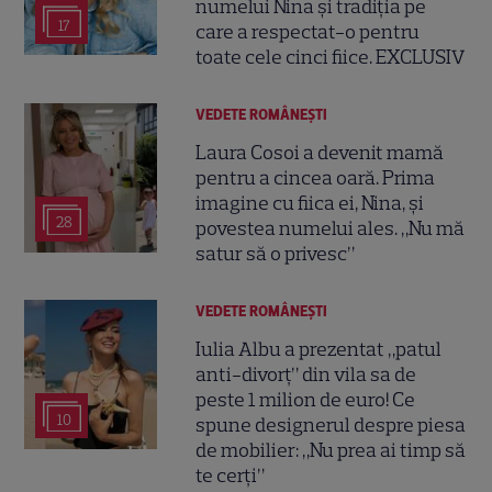
numelui Nina și tradiția pe
17
care a respectat-o pentru
toate cele cinci fiice. EXCLUSIV
VEDETE ROMÂNEŞTI
Laura Cosoi a devenit mamă
pentru a cincea oară. Prima
imagine cu fiica ei, Nina, și
28
povestea numelui ales. „Nu mă
satur să o privesc”
VEDETE ROMÂNEŞTI
Iulia Albu a prezentat „patul
anti-divorț” din vila sa de
peste 1 milion de euro! Ce
10
spune designerul despre piesa
de mobilier: „Nu prea ai timp să
te cerți”