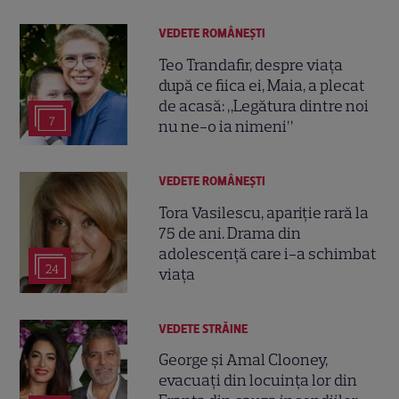
VEDETE ROMÂNEŞTI
Teo Trandafir, despre viața
după ce fiica ei, Maia, a plecat
de acasă: „Legătura dintre noi
7
nu ne-o ia nimeni”
VEDETE ROMÂNEŞTI
Tora Vasilescu, apariție rară la
75 de ani. Drama din
adolescență care i-a schimbat
24
viața
VEDETE STRĂINE
George și Amal Clooney,
evacuați din locuința lor din