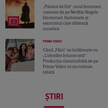
„Palatul de Est”, noul fenomen
coreean de pe Netflix: Regele
blestemat, fantomele și
5
exorcistul care sfidează
moartea
PRIME VIDEO
Când „Fălci” se întâlnește cu
„Coborâre întunecată”:
Producția claustrofobă de pe
Prime Video ce nu trebuie
ratată
ŞTIRI