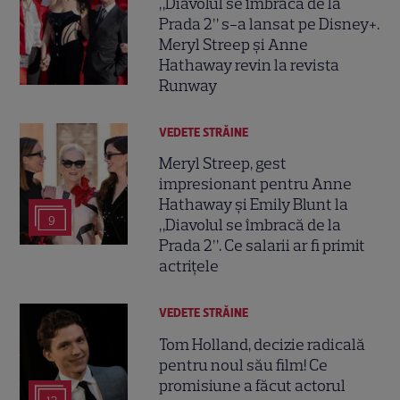
„Diavolul se îmbracă de la
Prada 2” s-a lansat pe Disney+.
Meryl Streep și Anne
Hathaway revin la revista
Runway
VEDETE STRĂINE
Meryl Streep, gest
impresionant pentru Anne
Hathaway și Emily Blunt la
9
„Diavolul se îmbracă de la
Prada 2”. Ce salarii ar fi primit
actrițele
VEDETE STRĂINE
Tom Holland, decizie radicală
pentru noul său film! Ce
promisiune a făcut actorul