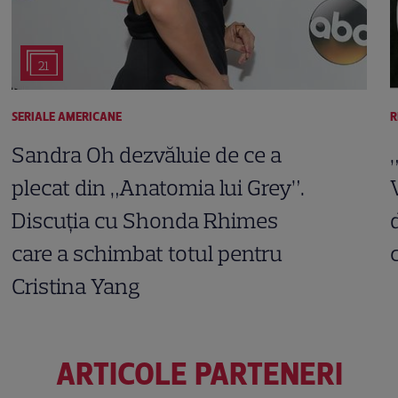
21
SERIALE AMERICANE
R
Sandra Oh dezvăluie de ce a
plecat din „Anatomia lui Grey”.
Discuția cu Shonda Rhimes
care a schimbat totul pentru
Cristina Yang
ARTICOLE PARTENERI