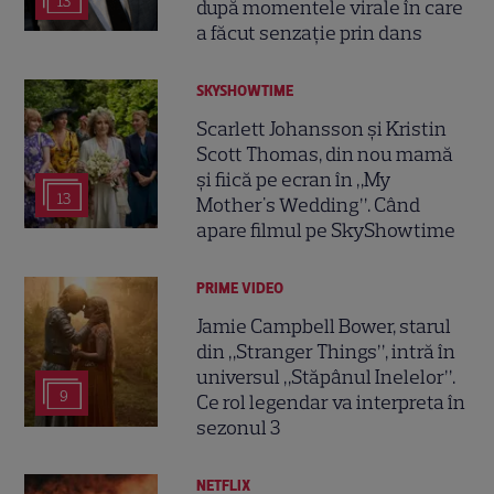
13
după momentele virale în care
a făcut senzație prin dans
SKYSHOWTIME
Scarlett Johansson și Kristin
Scott Thomas, din nou mamă
și fiică pe ecran în „My
13
Mother's Wedding”. Când
apare filmul pe SkyShowtime
PRIME VIDEO
Jamie Campbell Bower, starul
din „Stranger Things”, intră în
universul „Stăpânul Inelelor”.
9
Ce rol legendar va interpreta în
sezonul 3
NETFLIX