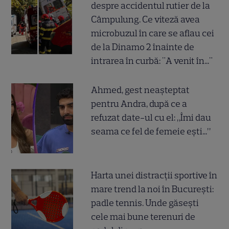
despre accidentul rutier de la
Câmpulung. Ce viteză avea
microbuzul în care se aflau cei
de la Dinamo 2 înainte de
intrarea în curbă: "A venit în..."
Ahmed, gest neașteptat
pentru Andra, după ce a
refuzat date-ul cu el: „Îmi dau
seama ce fel de femeie ești...”
Harta unei distracții sportive în
mare trend la noi în București:
padle tennis. Unde găsești
cele mai bune terenuri de