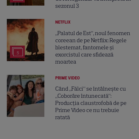
sezonul 3
NETFLIX
„Palatul de Est”, noul fenomen
coreean de pe Netflix: Regele
blestemat, fantomele și
5
exorcistul care sfidează
moartea
PRIME VIDEO
Când „Fălci” se întâlnește cu
„Coborâre întunecată”:
Producția claustrofobă de pe
Prime Video ce nu trebuie
ratată