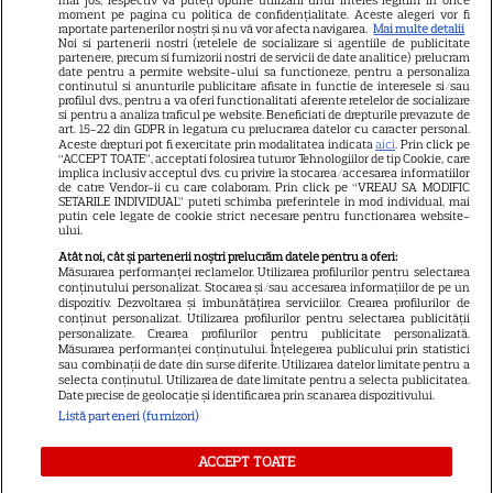
Știri mondene
moment pe pagina cu politica de confidențialitate. Aceste alegeri vor fi
raportate partenerilor noștri și nu vă vor afecta navigarea.
Mai multe detalii
Noi si partenerii nostri (retelele de socializare si agentiile de publicitate
Avantaje
partenere, precum si furnizorii nostri de servicii de date analitice) prelucram
date pentru a permite website-ului sa functioneze, pentru a personaliza
Elle
continutul si anunturile publicitare afisate in functie de interesele si/sau
profilul dvs., pentru a va oferi functionalitati aferente retelelor de socializare
Unica
si pentru a analiza traficul pe website. Beneficiati de drepturile prevazute de
art. 15-22 din GDPR in legatura cu prelucrarea datelor cu caracter personal.
Retete practice
Aceste drepturi pot fi exercitate prin modalitatea indicata
aici
. Prin click pe
“ACCEPT TOATE”, acceptati folosirea tuturor Tehnologiilor de tip Cookie, care
implica inclusiv acceptul dvs. cu privire la stocarea/accesarea informatiilor
de catre Vendor-ii cu care colaboram. Prin click pe “VREAU SA MODIFIC
SETARILE INDIVIDUAL” puteti schimba preferintele in mod individual, mai
URMĂREȘTE-NE PE
putin cele legate de cookie strict necesare pentru functionarea website-
ului.
Atât noi, cât și partenerii noștri prelucrăm datele pentru a oferi:
Măsurarea performanței reclamelor. Utilizarea profilurilor pentru selectarea
conținutului personalizat. Stocarea și/sau accesarea informațiilor de pe un
dispozitiv. Dezvoltarea și îmbunătățirea serviciilor. Crearea profilurilor de
conținut personalizat. Utilizarea profilurilor pentru selectarea publicității
Copyright
2026
Ringier Romania – Toate Drepturile rezervate
personalizate. Crearea profilurilor pentru publicitate personalizată.
Măsurarea performanței conținutului. Înțelegerea publicului prin statistici
sau combinații de date din surse diferite. Utilizarea datelor limitate pentru a
selecta conținutul. Utilizarea de date limitate pentru a selecta publicitatea.
Date precise de geolocație și identificarea prin scanarea dispozitivului.
Listă parteneri (furnizori)
Pariază responsabil! Decizia ONJN nr. 821/25.09.2025.
Jocurile de noroc sunt interzise minorilor.
ACCEPT TOATE