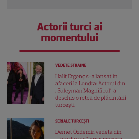
Actorii turci ai
momentului
VEDETE STRĂINE
Halit Ergenç s-a lansat în
afaceri la Londra: Actorul din
„Suleyman Magnificul” a
deschis o rețea de plăcintării
turcești
SERIALE TURCEŞTI
Demet Özdemir, vedeta din
„Fata din vis”, are o poveste