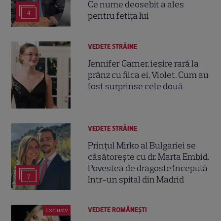
Ce nume deosebit a ales
4
pentru fetița lui
VEDETE STRĂINE
Jennifer Garner, ieșire rară la
prânz cu fiica ei, Violet. Cum au
fost surprinse cele două
VEDETE STRĂINE
Prințul Mirko al Bulgariei se
căsătorește cu dr. Marta Embid.
Povestea de dragoste începută
7
într-un spital din Madrid
VEDETE ROMÂNEŞTI
Exclusiv