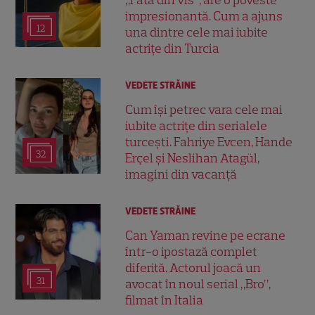
impresionantă. Cum a ajuns
12
una dintre cele mai iubite
actrițe din Turcia
VEDETE STRĂINE
Cum își petrec vara cele mai
iubite actrițe din serialele
turcești. Fahriye Evcen, Hande
32
Erçel și Neslihan Atagül,
imagini din vacanță
VEDETE STRĂINE
Can Yaman revine pe ecrane
într-o ipostază complet
diferită. Actorul joacă un
31
avocat în noul serial „Bro”,
filmat în Italia