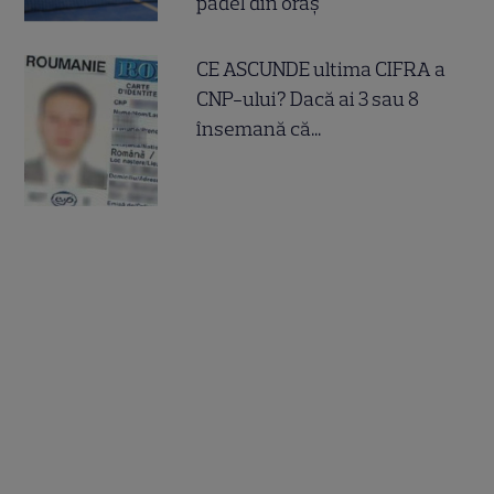
padel din oraș
CE ASCUNDE ultima CIFRA a
CNP-ului? Dacă ai 3 sau 8
însemană că...