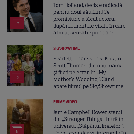
Tom Holland, decizie radicală
pentru noul său film! Ce
promisiune a făcut actorul
13
după momentele virale în care
a făcut senzație prin dans
SKYSHOWTIME
Scarlett Johansson și Kristin
Scott Thomas, din nou mamă
și fiică pe ecran în „My
13
Mother's Wedding”. Când
apare filmul pe SkyShowtime
PRIME VIDEO
Jamie Campbell Bower, starul
din „Stranger Things”, intră în
universul „Stăpânul Inelelor”.
9
Ce rol legendar va interpreta în