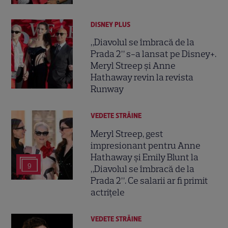
DISNEY PLUS
„Diavolul se îmbracă de la
Prada 2” s-a lansat pe Disney+.
Meryl Streep și Anne
Hathaway revin la revista
Runway
VEDETE STRĂINE
Meryl Streep, gest
impresionant pentru Anne
Hathaway și Emily Blunt la
9
„Diavolul se îmbracă de la
Prada 2”. Ce salarii ar fi primit
actrițele
VEDETE STRĂINE