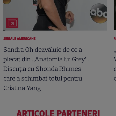
21
SERIALE AMERICANE
R
Sandra Oh dezvăluie de ce a
plecat din „Anatomia lui Grey”.
Discuția cu Shonda Rhimes
care a schimbat totul pentru
Cristina Yang
ARTICOLE PARTENERI