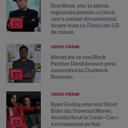
Elon Musk, atac la adresa
regizorului premiat cu Oscar
care a realizat documentarul
14
despre viața sa. Filmul are 232
de minute
VEDETE STRĂINE
Marvel are un nou Black
Panther. David Jonsson preia
moștenirea lui Chadwick
3
Boseman
VEDETE STRĂINE
Ryan Gosling este noul Ghost
Rider din Universul Marvel.
Anunțul făcut la Comic-Con i-
7
a entuziasmat pe fani