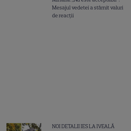
Mesajul vedetei a stârnit valuri
de reacții
NOI DETALII IES LA IVEALĂ