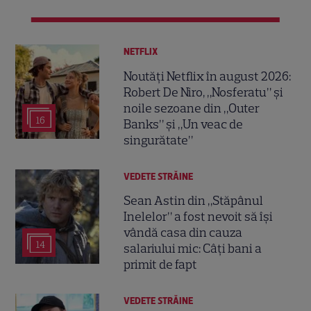
NETFLIX
Noutăți Netflix în august 2026:
Robert De Niro, „Nosferatu” și
noile sezoane din „Outer
16
Banks” și „Un veac de
singurătate”
VEDETE STRĂINE
Sean Astin din „Stăpânul
Inelelor” a fost nevoit să își
vândă casa din cauza
14
salariului mic: Câți bani a
primit de fapt
VEDETE STRĂINE