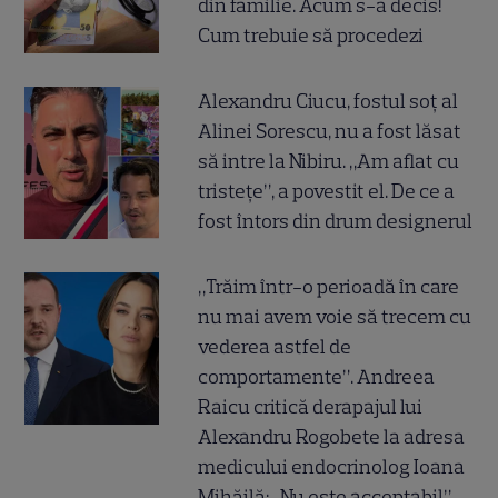
din familie. Acum s-a decis!
Cum trebuie să procedezi
Alexandru Ciucu, fostul soț al
Alinei Sorescu, nu a fost lăsat
să intre la Nibiru. „Am aflat cu
tristețe”, a povestit el. De ce a
fost întors din drum designerul
„Trăim într-o perioadă în care
nu mai avem voie să trecem cu
vederea astfel de
comportamente”. Andreea
Raicu critică derapajul lui
Alexandru Rogobete la adresa
medicului endocrinolog Ioana
Mihăilă: „Nu este acceptabil”.