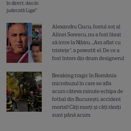
Alexandru Ciucu, fostul soț al
Alinei Sorescu, nu a fost lăsat
să intre la Nibiru. „Am aflat cu
tristețe”, a povestit el. De ce a
fost întors din drum designerul
Breaking tragic în România:
microbuzul în care se afla
acum câteva minute echipa de
fotbal din București, accident
mortal! Câți morți și câți răniți
sunt până acum