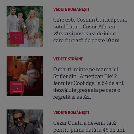
VEDETE ROMÂNEŞTI
Cine este Cosmin Curticăpean,
soțul Laurei Cosoi. Afaceri,
vârstă și povestea de iubire
29
care durează de peste 10 ani
VEDETE STRĂINE
O mai ții minte pe mama lui
Stifler din „American Pie”?
Jennifer Coolidge, la 64 de ani,
7
dezvăluie greșeala pe care o
regretă și astăzi
VEDETE ROMÂNEŞTI
Cezar Ouatu a devenit tată
pentru prima dată la 46 de ani.