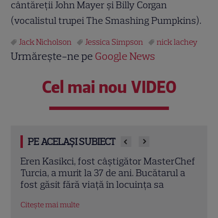
cântăreţii John Mayer şi Billy Corgan
(vocalistul trupei The Smashing Pumpkins).
Jack Nicholson
Jessica Simpson
nick lachey
Urmărește-ne pe
Google News
Cel mai nou VIDEO
PE ACELAȘI SUBIECT
rChef
Trei cupluri revin la „Insula Iubirii –
Chel
l a
Reuniuni”. Ce se întâmplă când se
de A
întâlnesc din nou cu Radu Vâlcan
ches
Citește mai multe
Citeș