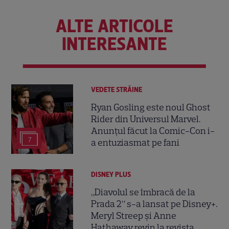
ALTE ARTICOLE
INTERESANTE
VEDETE STRĂINE
Ryan Gosling este noul Ghost
Rider din Universul Marvel.
Anunțul făcut la Comic-Con i-
7
a entuziasmat pe fani
DISNEY PLUS
„Diavolul se îmbracă de la
Prada 2” s-a lansat pe Disney+.
Meryl Streep și Anne
Hathaway revin la revista