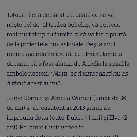
Totodată el a declarat că, odată ce se va
naşte cel de-al treilea bebeluş, va petrece
mai mult timp cu familia şi că va lua o pauză
de la proiectele profesionale. Deşi a avut
mereu agenda încărcată cu filmări, Jamie a
declarat că a fost alături de Amelia la spital la
ambele naşteri:
“Nu m-aş fi iertat dacă nu aş
fi făcut acest lucru!”.
Jamie Dornan şi Amelia Warner (ambii de 36
de ani) s-au căsătorit în 2013 şi mai au
împreună două fetiţe, Dulcie (4 ani) şi Elva (2
ani). Pe Jamie îl veţi vedea în