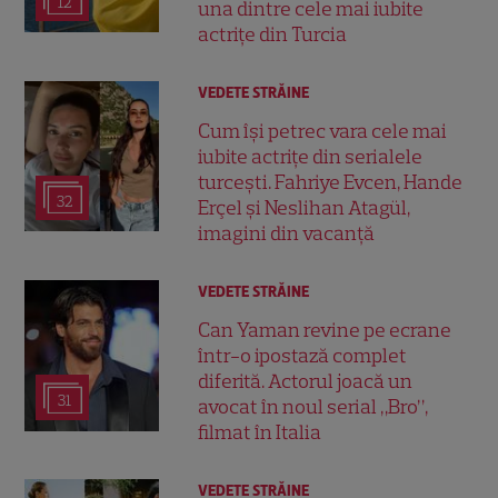
12
una dintre cele mai iubite
actrițe din Turcia
VEDETE STRĂINE
Cum își petrec vara cele mai
iubite actrițe din serialele
turcești. Fahriye Evcen, Hande
32
Erçel și Neslihan Atagül,
imagini din vacanță
VEDETE STRĂINE
Can Yaman revine pe ecrane
într-o ipostază complet
diferită. Actorul joacă un
31
avocat în noul serial „Bro”,
filmat în Italia
VEDETE STRĂINE