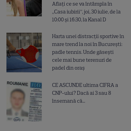
Aflați ce se va întâmpla în
„Casa iubirii”, joi, 30 iulie, de la
10:00 și 16:30, la Kanal D
Harta unei distracții sportive în
mare trend la noi în București:
padle tennis. Unde găsești
cele mai bune terenuri de
padel din oraș
CE ASCUNDE ultima CIFRA a
CNP-ului? Dacă ai 3 sau 8
însemană că...