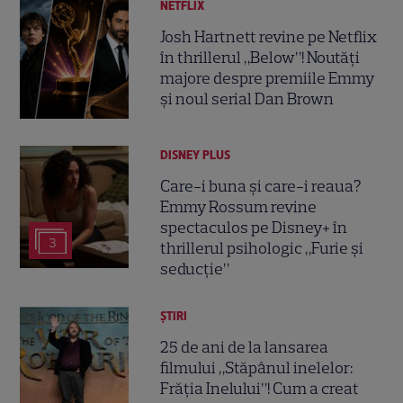
NETFLIX
Josh Hartnett revine pe Netflix
în thrillerul „Below”! Noutăți
majore despre premiile Emmy
și noul serial Dan Brown
DISNEY PLUS
Care-i buna și care-i reaua?
Emmy Rossum revine
spectaculos pe Disney+ în
3
thrillerul psihologic „Furie și
seducție”
ȘTIRI
25 de ani de la lansarea
filmului „Stăpânul inelelor:
Frăția Inelului”! Cum a creat