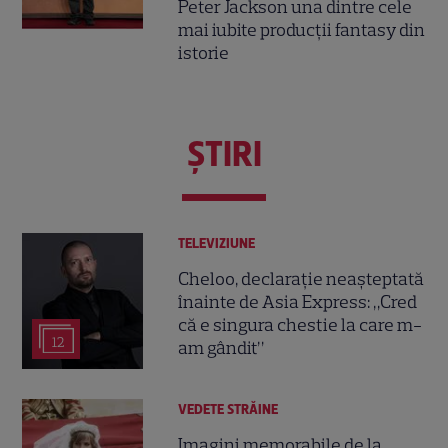
Peter Jackson una dintre cele
mai iubite producții fantasy din
istorie
ŞTIRI
TELEVIZIUNE
Cheloo, declarație neașteptată
înainte de Asia Express: „Cred
că e singura chestie la care m-
12
am gândit”
VEDETE STRĂINE
Imagini memorabile de la