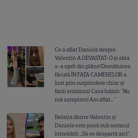
Ce a aflat Daniela despre
Valentin A DEVASTAT-O și abia
s-a oprit din plâns! Dezvăluirea
făcută ÎN FAȚA CAMERELOR a
luat prin surprindere chiar și
fanii emisiunii Casa Iubirii: "Nu
mă așteptam! Am aflat..."
Relația dintre Valentin și
Daniela este pusă sub semnul
întrebării: „Să se despartă aici”.