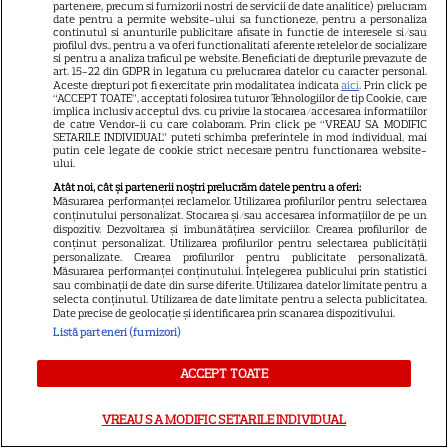
partenere, precum si furnizorii nostri de servicii de date analitice) prelucram
Libertatea
date pentru a permite website-ului sa functioneze, pentru a personaliza
continutul si anunturile publicitare afisate in functie de interesele si/sau
profilul dvs., pentru a va oferi functionalitati aferente retelelor de socializare
Libertatea pentru femei
si pentru a analiza traficul pe website. Beneficiati de drepturile prevazute de
art. 15-22 din GDPR in legatura cu prelucrarea datelor cu caracter personal.
GSP
Aceste drepturi pot fi exercitate prin modalitatea indicata
aici
. Prin click pe
“ACCEPT TOATE”, acceptati folosirea tuturor Tehnologiilor de tip Cookie, care
Știri mondene
implica inclusiv acceptul dvs. cu privire la stocarea/accesarea informatiilor
de catre Vendor-ii cu care colaboram. Prin click pe “VREAU SA MODIFIC
Avantaje
SETARILE INDIVIDUAL” puteti schimba preferintele in mod individual, mai
putin cele legate de cookie strict necesare pentru functionarea website-
ului.
Elle
Atât noi, cât și partenerii noștri prelucrăm datele pentru a oferi:
Unica
Măsurarea performanței reclamelor. Utilizarea profilurilor pentru selectarea
conținutului personalizat. Stocarea și/sau accesarea informațiilor de pe un
Retete practice
dispozitiv. Dezvoltarea și îmbunătățirea serviciilor. Crearea profilurilor de
conținut personalizat. Utilizarea profilurilor pentru selectarea publicității
personalizate. Crearea profilurilor pentru publicitate personalizată.
Măsurarea performanței conținutului. Înțelegerea publicului prin statistici
sau combinații de date din surse diferite. Utilizarea datelor limitate pentru a
URMĂREȘTE-NE PE
selecta conținutul. Utilizarea de date limitate pentru a selecta publicitatea.
Date precise de geolocație și identificarea prin scanarea dispozitivului.
Listă parteneri (furnizori)
ACCEPT TOATE
Copyright
2026
Ringier Romania – Toate Drepturile rezervate
VREAU SA MODIFIC SETARILE INDIVIDUAL