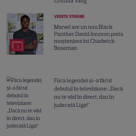
Cristina Yang
VEDETE STRĂINE
Marvel are un nou Black
Panther. David Jonsson preia
moștenirea lui Chadwick
3
Boseman
Fiica legendei și-a făcut
debutul în televiziune: „Dacă
nu te văd în direct, dau în
judecată Liga!”