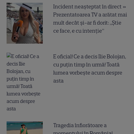
Incident neașteptat în direct »
Prezentatoarea TV a arătat mai
mult decât și-ar fi dorit: „Știe
ce face, e cu intenție”
E oficial! Ce a decis Ilie Bolojan,
cu puțin timp în urmă! Toată
lumea vorbește acum despre
asta
Tragedia înfiorătoare a
momentului în România!