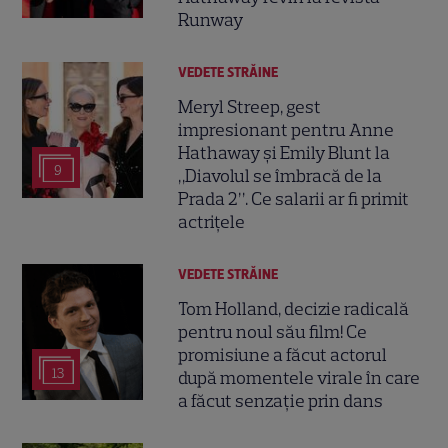
Runway
VEDETE STRĂINE
Meryl Streep, gest
impresionant pentru Anne
Hathaway și Emily Blunt la
9
„Diavolul se îmbracă de la
Prada 2”. Ce salarii ar fi primit
actrițele
VEDETE STRĂINE
Tom Holland, decizie radicală
pentru noul său film! Ce
promisiune a făcut actorul
13
după momentele virale în care
a făcut senzație prin dans