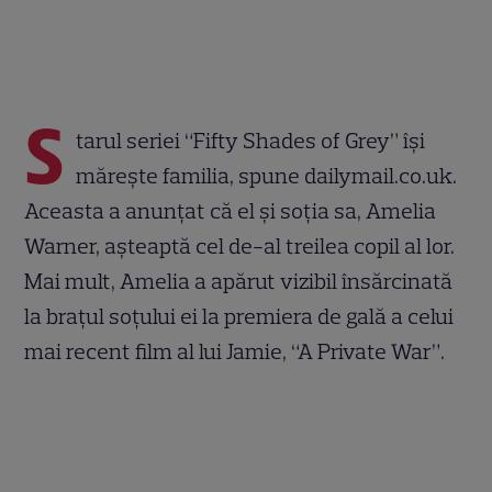
S
tarul seriei “Fifty Shades of Grey” îşi
măreşte familia, spune dailymail.co.uk.
Aceasta a anunţat că el şi soţia sa, Amelia
Warner, aşteaptă cel de-al treilea copil al lor.
Mai mult, Amelia a apărut vizibil însărcinată
la braţul soţului ei la premiera de gală a celui
mai recent film al lui Jamie, “A Private War”.