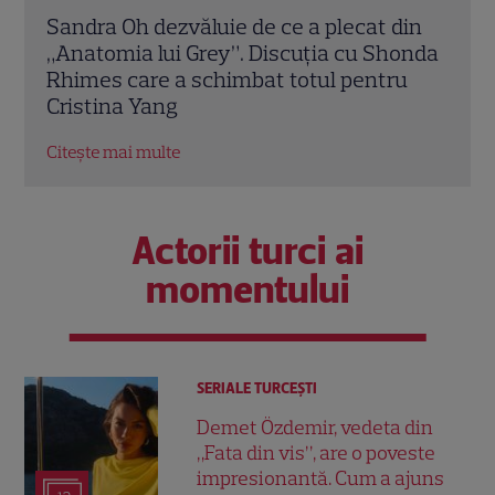
din
Marvel are un nou Black Panther. David
De l
onda
Jonsson preia moștenirea lui Chadwick
de d
u
Boseman
unul
Hol
Citește mai multe
Citeș
Actorii turci ai
momentului
SERIALE TURCEŞTI
Demet Özdemir, vedeta din
„Fata din vis”, are o poveste
impresionantă. Cum a ajuns