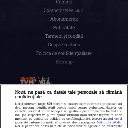
Contact
Contacte televiziuni
Abonamente
Publicitate
Termeni și condiții
Despre cookies
Politica de confidenţialitate
Sitemap
NUMĂRUL CURENT
Nouă ne pasă ca datele tale personale să rămână
confidențiale
Noi și partenerii noștri
596
stocăm și/sau accesăm informații pe dispozitivul
ABONEAZA-TE LA REVISTĂ
dvs., precum identificatorii cookie unici pentru prelucrarea datelor cu
caracter personal. Puteți accepta sau gestiona preferințele dvs. făcând clic
mai jos, respectiv vă puteți opune utilizării unui interes legitim în orice
moment pe pagina cu politica de confidențialitate. Aceste alegeri vor fi
raportate partenerilor noștri și nu vă vor afecta navigarea.
Mai multe detalii
Noi si partenerii nostri (retelele de socializare si agentiile de publicitate