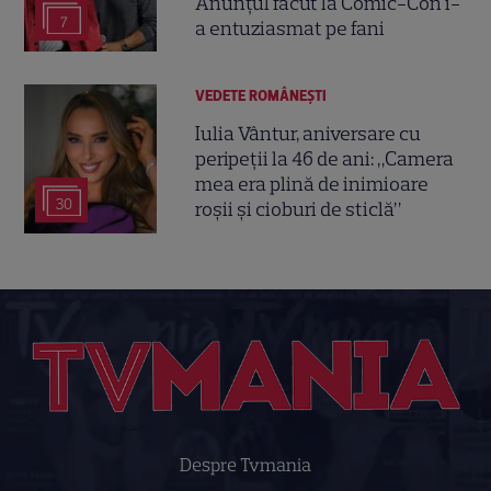
Anunțul făcut la Comic-Con i-
7
a entuziasmat pe fani
VEDETE ROMÂNEŞTI
Iulia Vântur, aniversare cu
peripeții la 46 de ani: „Camera
mea era plină de inimioare
30
roșii și cioburi de sticlă”
Despre Tvmania