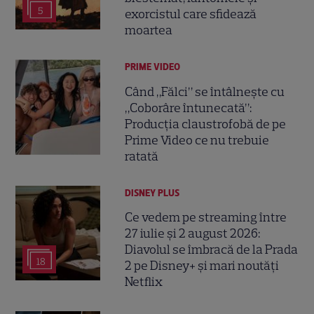
5
exorcistul care sfidează
moartea
PRIME VIDEO
Când „Fălci” se întâlnește cu
„Coborâre întunecată”:
Producția claustrofobă de pe
Prime Video ce nu trebuie
ratată
DISNEY PLUS
Ce vedem pe streaming între
27 iulie și 2 august 2026:
Diavolul se îmbracă de la Prada
18
2 pe Disney+ și mari noutăți
Netflix