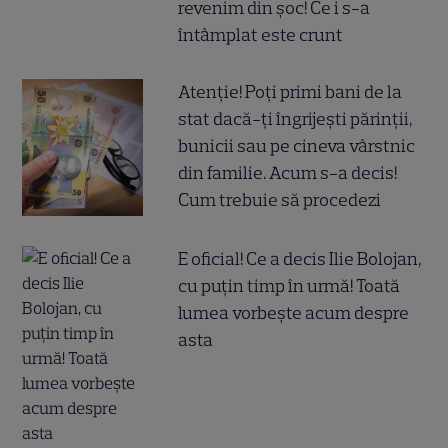
revenim din șoc! Ce i s-a
întâmplat este crunt
Atenție! Poți primi bani de la
stat dacă-ți îngrijești părinții,
bunicii sau pe cineva vârstnic
din familie. Acum s-a decis!
Cum trebuie să procedezi
E oficial! Ce a decis Ilie Bolojan,
cu puțin timp în urmă! Toată
lumea vorbește acum despre
asta