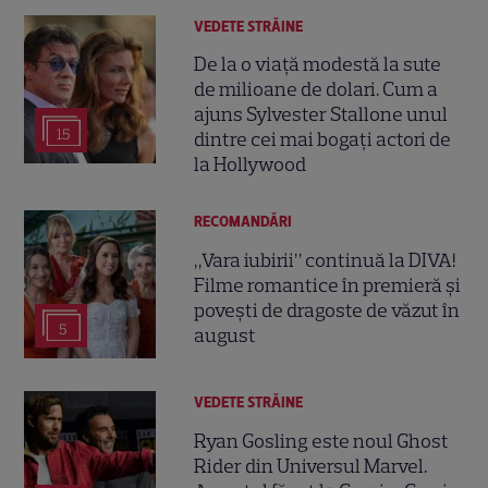
VEDETE STRĂINE
De la o viață modestă la sute
de milioane de dolari. Cum a
ajuns Sylvester Stallone unul
15
dintre cei mai bogați actori de
la Hollywood
RECOMANDĂRI
„Vara iubirii” continuă la DIVA!
Filme romantice în premieră și
povești de dragoste de văzut în
5
august
VEDETE STRĂINE
Ryan Gosling este noul Ghost
Rider din Universul Marvel.