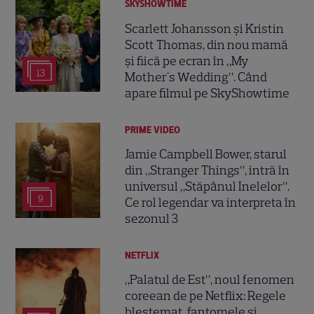
SKYSHOWTIME
Scarlett Johansson și Kristin
Scott Thomas, din nou mamă
și fiică pe ecran în „My
13
Mother's Wedding”. Când
apare filmul pe SkyShowtime
PRIME VIDEO
Jamie Campbell Bower, starul
din „Stranger Things”, intră în
universul „Stăpânul Inelelor”.
9
Ce rol legendar va interpreta în
sezonul 3
NETFLIX
„Palatul de Est”, noul fenomen
coreean de pe Netflix: Regele
blestemat, fantomele și