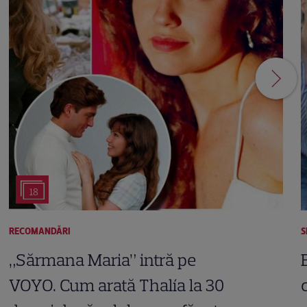
18
RECOMANDĂRI
S
„Sărmana Maria” intră pe
VOYO. Cum arată Thalía la 30