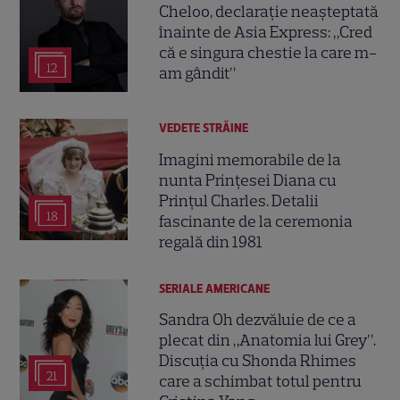
Cheloo, declarație neașteptată
înainte de Asia Express: „Cred
că e singura chestie la care m-
12
am gândit”
VEDETE STRĂINE
Imagini memorabile de la
nunta Prințesei Diana cu
Prințul Charles. Detalii
18
fascinante de la ceremonia
regală din 1981
SERIALE AMERICANE
Sandra Oh dezvăluie de ce a
plecat din „Anatomia lui Grey”.
Discuția cu Shonda Rhimes
21
care a schimbat totul pentru