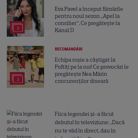
Eva Pavel a început filmările
pentru noul sezon „Apel la
consilier”. Ce pregătește la
3
Kanal D
RECOMANDĂRI
Echipa roșie a câștigat la
Poftiți pe la noi! Ce provocări le
pregătește Nea Mărin
3
concurenților diseară
Fiica legendei și-a făcut
debutul în televiziune: „Dacă
nu te văd în direct, dau în