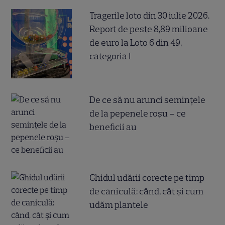
Tragerile loto din 30 iulie 2026.
Report de peste 8,89 milioane
de euro la Loto 6 din 49,
categoria I
De ce să nu arunci semințele
de la pepenele roșu – ce
beneficii au
Ghidul udării corecte pe timp
de caniculă: când, cât şi cum
udăm plantele