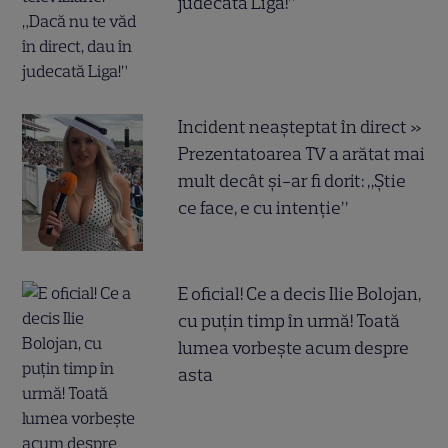
judecată Liga!”
Incident neașteptat în direct »
Prezentatoarea TV a arătat mai
mult decât și-ar fi dorit: „Știe
ce face, e cu intenție”
E oficial! Ce a decis Ilie Bolojan,
cu puțin timp în urmă! Toată
lumea vorbește acum despre
asta