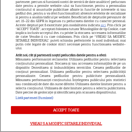
partenere, precum si furnizorii nostri de servicii de date analitice) prelucram
date pentru a permite website-ului sa functioneze, pentru a personaliza
continutul si anunturile publicitare afisate in functie de interesele si/sau
profilul dvs., pentru a va oferi functionalitati aferente retelelor de socializare
PRIME VIDEO
si pentru a analiza traficul pe website. Beneficiati de drepturile prevazute de
art. 15-22 din GDPR in legatura cu prelucrarea datelor cu caracter personal.
Când „Fălci” se întâlnește cu
Aceste drepturi pot fi exercitate prin modalitatea indicata
aici
. Prin click pe
“ACCEPT TOATE”, acceptati folosirea tuturor Tehnologiilor de tip Cookie, care
„Coborâre întunecată”:
implica inclusiv acceptul dvs. cu privire la stocarea/accesarea informatiilor
de catre Vendor-ii cu care colaboram. Prin click pe “VREAU SA MODIFIC
Producția claustrofobă de pe
SETARILE INDIVIDUAL” puteti schimba preferintele in mod individual, mai
putin cele legate de cookie strict necesare pentru functionarea website-
Prime Video ce nu trebuie
ului.
ratată
Atât noi, cât și partenerii noștri prelucrăm datele pentru a oferi:
Măsurarea performanței reclamelor. Utilizarea profilurilor pentru selectarea
conținutului personalizat. Stocarea și/sau accesarea informațiilor de pe un
dispozitiv. Dezvoltarea și îmbunătățirea serviciilor. Crearea profilurilor de
DISNEY PLUS
conținut personalizat. Utilizarea profilurilor pentru selectarea publicității
personalizate. Crearea profilurilor pentru publicitate personalizată.
Ce vedem pe streaming între
Măsurarea performanței conținutului. Înțelegerea publicului prin statistici
sau combinații de date din surse diferite. Utilizarea datelor limitate pentru a
27 iulie și 2 august 2026:
selecta conținutul. Utilizarea de date limitate pentru a selecta publicitatea.
Diavolul se îmbracă de la Prada
Date precise de geolocație și identificarea prin scanarea dispozitivului.
18
2 pe Disney+ și mari noutăți
Listă parteneri (furnizori)
Netflix
ACCEPT TOATE
NETFLIX
VREAU SA MODIFIC SETARILE INDIVIDUAL
Josh Hartnett revine pe Netflix