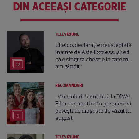
DIN ACEEAȘI CATEGORIE
TELEVIZIUNE
Cheloo, declarație neașteptată
înainte de Asia Express: „Cred
că e singura chestie la care m-
12
am gândit”
RECOMANDĂRI
„Vara iubirii” continuă la DIVA!
Filme romantice în premieră și
povești de dragoste de văzut în
5
august
TELEVIZIUNE