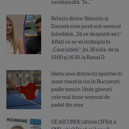
neobișnuită: "În..."
Relația dintre Valentin și
Daniela este pusă sub semnul
întrebării: „Să se despartă aici”.
Aflați ce se va întâmpla în
„Casa iubirii”, joi, 30 iulie, de la
10:00 și 16:30, la Kanal D
Harta unei distracții sportive în
mare trend la noi în București:
padle tennis. Unde găsești
cele mai bune terenuri de
padel din oraș
CE ASCUNDE ultima CIFRA a