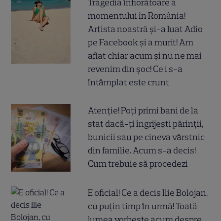
Tragedia înfiorătoare a
momentului în România!
Artista noastră și-a luat Adio
pe Facebook și a murit! Am
aflat chiar acum și nu ne mai
revenim din șoc! Ce i s-a
întâmplat este crunt
Atenție! Poți primi bani de la
stat dacă-ți îngrijești părinții,
bunicii sau pe cineva vârstnic
din familie. Acum s-a decis!
Cum trebuie să procedezi
E oficial! Ce a decis Ilie Bolojan,
cu puțin timp în urmă! Toată
lumea vorbește acum despre