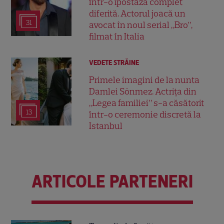
într-o ipostază complet
diferită. Actorul joacă un
31
avocat în noul serial „Bro”,
filmat în Italia
VEDETE STRĂINE
Primele imagini de la nunta
Damlei Sönmez. Actrița din
„Legea familiei” s-a căsătorit
13
într-o ceremonie discretă la
Istanbul
ARTICOLE PARTENERI