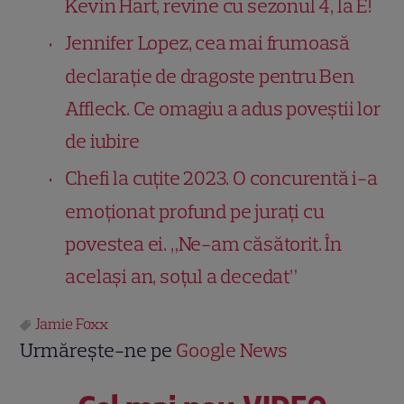
Kevin Hart, revine cu sezonul 4, la E!
Jennifer Lopez, cea mai frumoasă
declarație de dragoste pentru Ben
Affleck. Ce omagiu a adus poveștii lor
de iubire
Chefi la cuțite 2023. O concurentă i-a
emoționat profund pe jurați cu
povestea ei. „Ne-am căsătorit. În
același an, soțul a decedat”
Jamie Foxx
Urmărește-ne pe
Google News