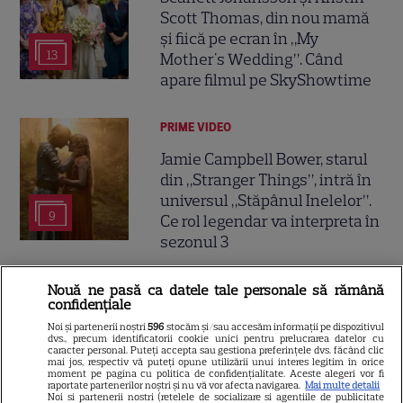
Scott Thomas, din nou mamă
și fiică pe ecran în „My
13
Mother's Wedding”. Când
apare filmul pe SkyShowtime
PRIME VIDEO
Jamie Campbell Bower, starul
din „Stranger Things”, intră în
universul „Stăpânul Inelelor”.
9
Ce rol legendar va interpreta în
sezonul 3
NETFLIX
Nouă ne pasă ca datele tale personale să rămână
confidențiale
„Palatul de Est”, noul fenomen
Noi și partenerii noștri
596
stocăm și/sau accesăm informații pe dispozitivul
coreean de pe Netflix: Regele
dvs., precum identificatorii cookie unici pentru prelucrarea datelor cu
caracter personal. Puteți accepta sau gestiona preferințele dvs. făcând clic
blestemat, fantomele și
mai jos, respectiv vă puteți opune utilizării unui interes legitim în orice
moment pe pagina cu politica de confidențialitate. Aceste alegeri vor fi
5
exorcistul care sfidează
raportate partenerilor noștri și nu vă vor afecta navigarea.
Mai multe detalii
Noi si partenerii nostri (retelele de socializare si agentiile de publicitate
moartea