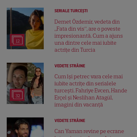
SERIALE TURCEŞTI
Demet Özdemir, vedeta din
„Fata din vis”, are o poveste
impresionantă. Cum a ajuns
12
una dintre cele mai iubite
actrițe din Turcia
VEDETE STRĂINE
Cum își petrec vara cele mai
iubite actrițe din serialele
turcești. Fahriye Evcen, Hande
32
Erçel și Neslihan Atagül,
imagini din vacanță
VEDETE STRĂINE
Can Yaman revine pe ecrane