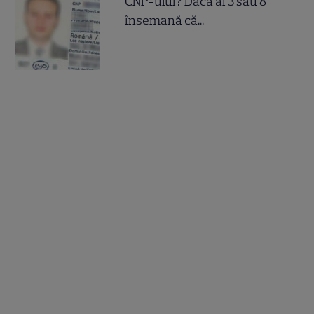
CNP-ului? Dacă ai 3 sau 8
însemană că...