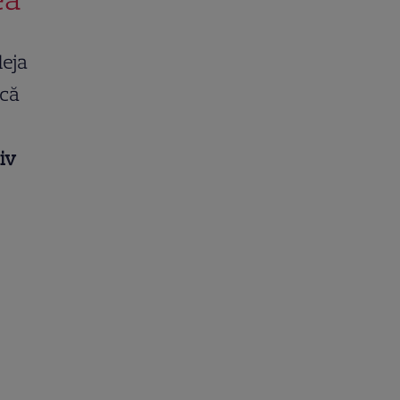
deja
 că
iv