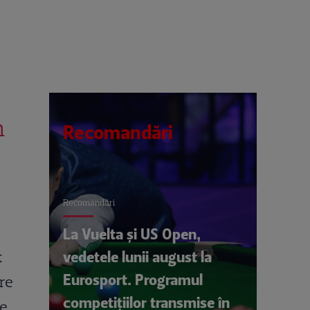
n
Recomandări
Recomandări
La Vuelta și US Open,
vedetele lunii august la
k
Eurosport. Programul
are
competițiilor transmise în
ie