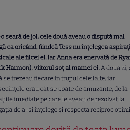
-o seară de joi, cele două aveau o dispută mai
gă ca oricând, fiindcă Tess nu înțelegea aspirați
cale ale fiicei ei, iar Anna era enervată de Ry
k Harmon), viitorul soț al mamei ei.
A doua zi, 
 se trezeau fiecare în trupul celeilalte, iar
ecințele erau cât se poate de amuzante, de la
ațiile imediate pe care le aveau de rezolvat la
gația de a-și înțelege și respecta reciproc opinii
continuare dorită de toată lum