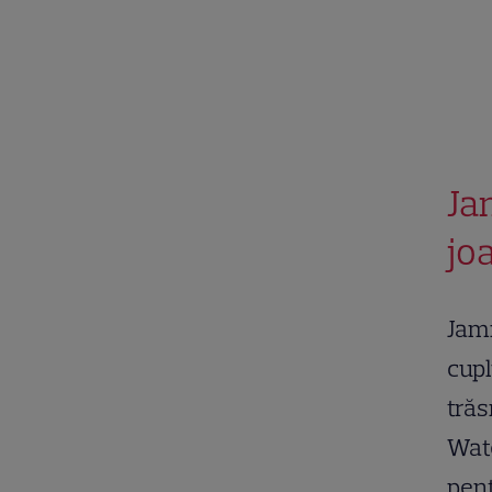
Ja
jo
Jami
cupl
trăs
Wate
pent