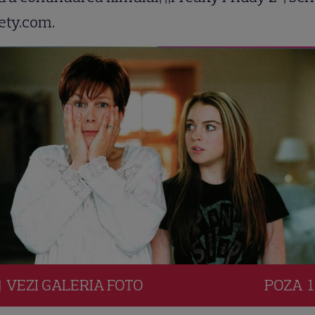
ety.com.
VEZI
GALERIA
FOTO
POZA
1