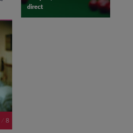
direct
 / 8