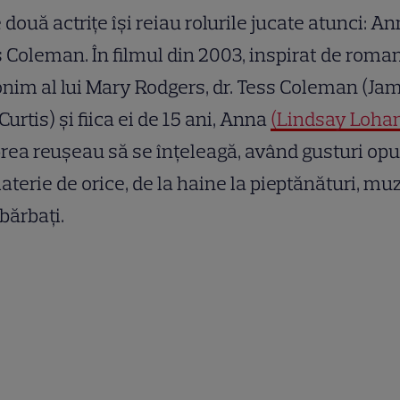
 două actrițe își reiau rolurile jucate atunci: An
 Coleman. În filmul din 2003, inspirat de roma
im al lui Mary Rodgers, dr. Tess Coleman (Ja
Curtis) și fiica ei de 15 ani, Anna
(Lindsay Lohan
rea reușeau să se înțeleagă, având gusturi op
aterie de orice, de la haine la pieptănături, mu
bărbați.