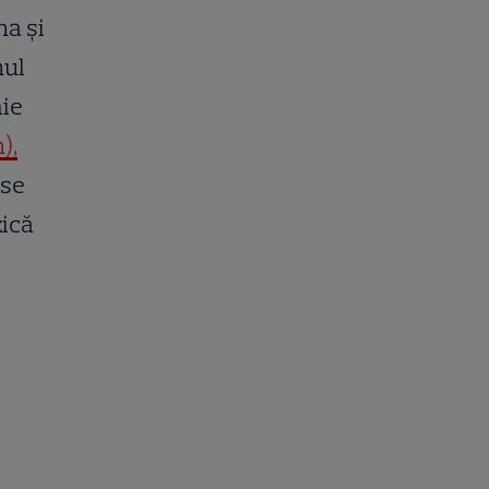
na și
nul
mie
),
use
zică