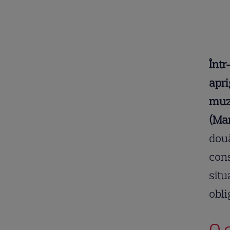
Într
apri
muzi
(Mar
două
cons
situ
obli
O 