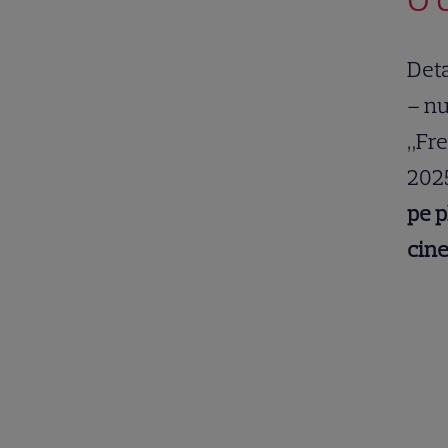
Deta
– nu
„Fre
202
pe p
cine