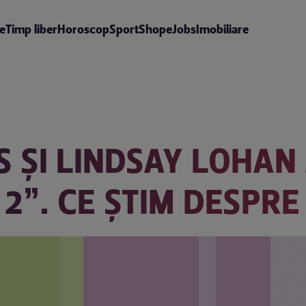
te
Timp liber
Horoscop
Sport
Shop
eJobs
Imobiliare
S ȘI LINDSAY LOHAN
2”. CE ȘTIM DESPRE