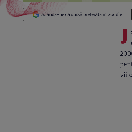
Adaugă-ne ca sursă preferată în Google
J
2000
pent
viit