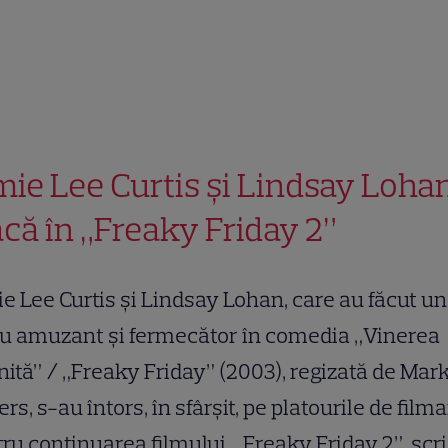
mie Lee Curtis și Lindsay Loha
acă în „Freaky Friday 2”
e Lee Curtis și Lindsay Lohan, care au făcut un
u amuzant și fermecător în comedia „Vinerea
nită”
/
„Freaky Friday” (2003), regizată de Mar
rs, s-au întors, în sfârșit, pe platourile de film
ru continuarea filmului, „Freaky Friday 2”, scr