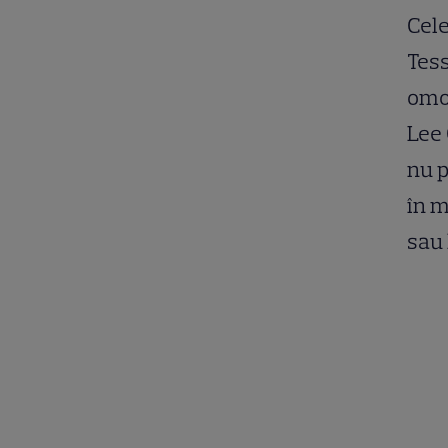
Cele
Tess
omon
Lee 
nu p
în m
sau 