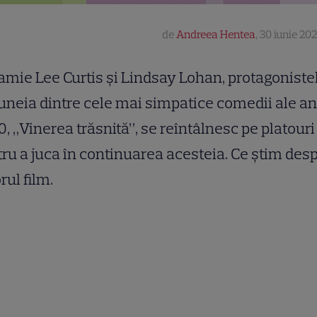
de
Andreea Hentea
,
30 iunie 202
amie Lee Curtis și Lindsay Lohan, protagoniste
uneia dintre cele mai simpatice comedii ale an
, „Vinerea trăsnită”, se reîntâlnesc pe platouri
ru a juca în continuarea acesteia. Ce știm des
orul film.