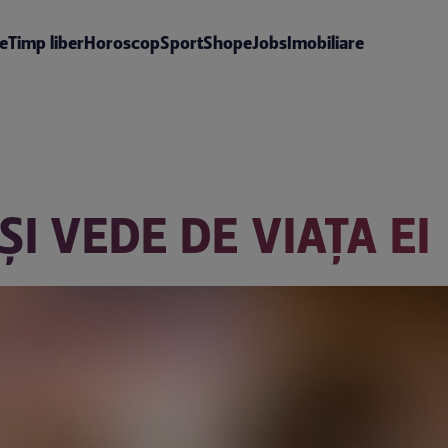
te
Timp liber
Horoscop
Sport
Shop
eJobs
Imobiliare
ŞI VEDE DE VIAŢA EI