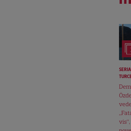
SERI
TURCE
Dem
Özde
vede
„Fat
vis”,
pove