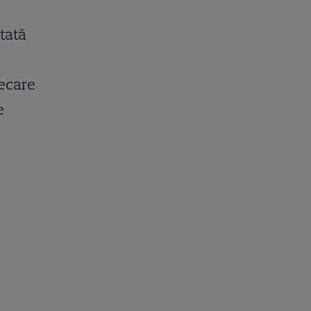
tată
iecare
e