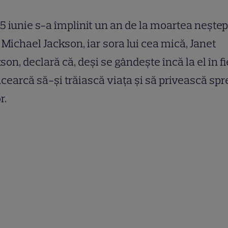
5 iunie s-a împlinit un an de la moartea neştep
i Michael Jackson, iar sora lui cea mică, Janet
son, declară că, deşi se gândeşte încă la el în f
încearcă să-şi trăiască viaţa şi să privească spr
r.