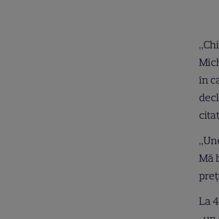
„Chi
Mich
în c
decl
cita
„Une
Mă b
preţ
La 4
„un 