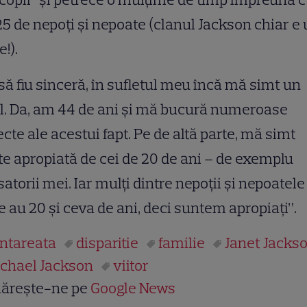
25 de nepoţi şi nepoate (clanul Jackson chiar e
!).
să fiu sinceră, în sufletul meu încă mă simt un
l. Da, am 44 de ani şi mă bucură numeroase
cte ale acestui fapt. Pe de altă parte, mă simt
te apropiată de cei de 20 de ani – de exemplu
atorii mei. Iar mulţi dintre nepoţii şi nepoatele
 au 20 şi ceva de ani, deci suntem apropiaţi”.
ntareata
disparitie
familie
Janet Jacks
chael Jackson
viitor
ărește-ne pe
Google News