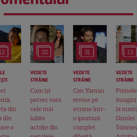
12
32
31
13
ALE
VEDETE
VEDETE
VEDETE
ŞTI
STRĂINE
STRĂINE
STRĂINE
et
Cum își
Can Yaman
Primele
mir,
petrec vara
revine pe
imagini
ta din
cele mai
ecrane într-
la nunt
a din
iubite
o ipostază
Damlei
 are o
actrițe din
complet
Sönmez
ste
serialele
diferită.
Actrița 