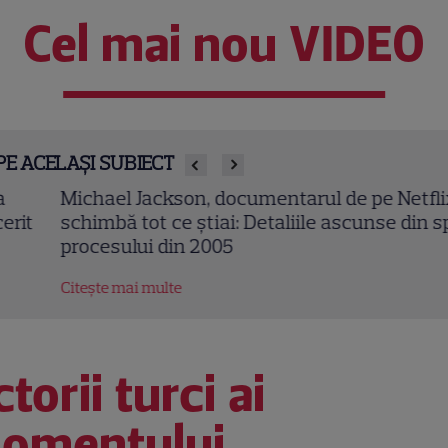
Cel mai nou VIDEO
PE ACELAȘI SUBIECT
chael Jackson, documentarul de pe Netflix care
himbă tot ce știai: Detaliile ascunse din spatele
ocesului din 2005
tește mai multe
torii turci ai
omentului