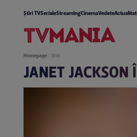
Știri TV
Seriale
Streaming
Cinema
Vedete
Actualita
Homepage
/
Știri
JANET JACKSON Î