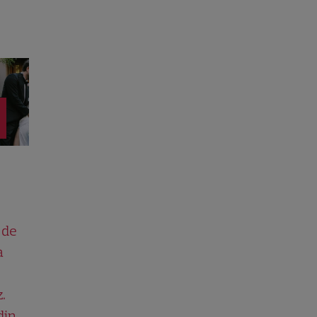
 de
a
.
din