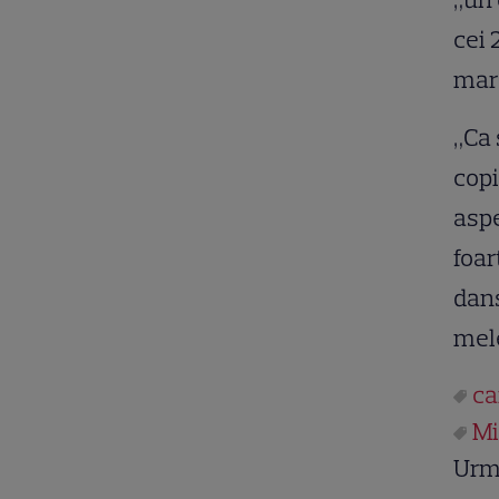
cei 
mare
„Ca 
copi
aspe
foar
dans
mele
ca
Mi
Urm