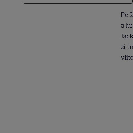
Pe 2
a lu
Jack
zi, 
viito