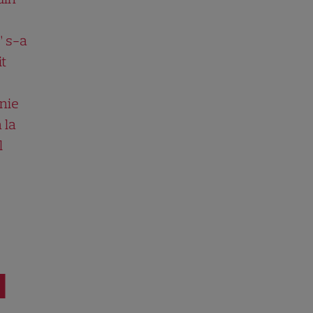
” s-a
it
nie
 la
l
I