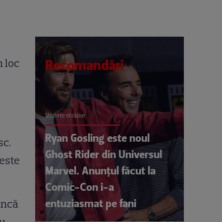
n loc
Recomandări
Vedete străine
Ryan Gosling este noul
sc.
Ghost Rider din Universul
 este
Marvel. Anunțul făcut la
Comic-Con i-a
entuziasmat pe fani
încă
cu