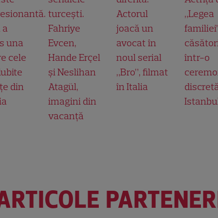
esionantă.
turcești.
Actorul
„Legea
 a
Fahriye
joacă un
familiei
s una
Evcen,
avocat în
căsător
re cele
Hande Erçel
noul serial
într-o
iubite
și Neslihan
„Bro”, filmat
ceremo
țe din
Atagül,
în Italia
discretă
ia
imagini din
Istanbu
vacanță
ARTICOLE PARTENER