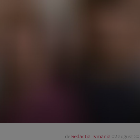
de
Redactia Tvmania
02 august 201