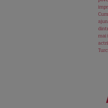
impr
Cum
ajun
dint
mai 
actri
Turc