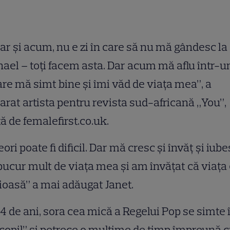
ar şi acum, nu e zi în care să nu mă gândesc la
ael – toţi facem asta. Dar acum mă aflu într-u
are mă simt bine şi îmi văd de viaţa mea”, a
arat artista pentru revista sud-africană „You”,
tă de femalefirst.co.uk.
ori poate fi dificil. Dar mă cresc şi învăţ şi iube
ucur mult de viaţa mea şi am învăţat că viaţa
ioasă” a mai adăugat Janet.
4 de ani, sora cea mică a Regelui Pop se simte 
copil” şi petrece o mulţime de timp împreună 