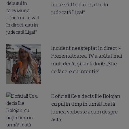
nu te văd în direct, dau în
judecată Liga!”
Incident neașteptat în direct »
Prezentatoarea TV a arătat mai
mult decât și-ar fi dorit: „Știe
ce face, e cu intenție”
E oficial! Ce a decis Ilie Bolojan,
cu puțin timp în urmă! Toată
lumea vorbește acum despre
asta