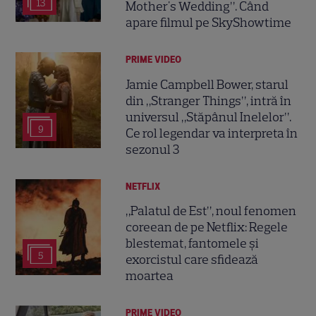
13
Mother's Wedding”. Când
apare filmul pe SkyShowtime
PRIME VIDEO
Jamie Campbell Bower, starul
din „Stranger Things”, intră în
universul „Stăpânul Inelelor”.
9
Ce rol legendar va interpreta în
sezonul 3
NETFLIX
„Palatul de Est”, noul fenomen
coreean de pe Netflix: Regele
blestemat, fantomele și
5
exorcistul care sfidează
moartea
PRIME VIDEO