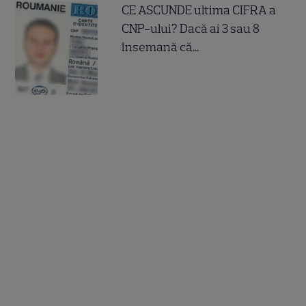
CE ASCUNDE ultima CIFRA a
CNP-ului? Dacă ai 3 sau 8
însemană că...