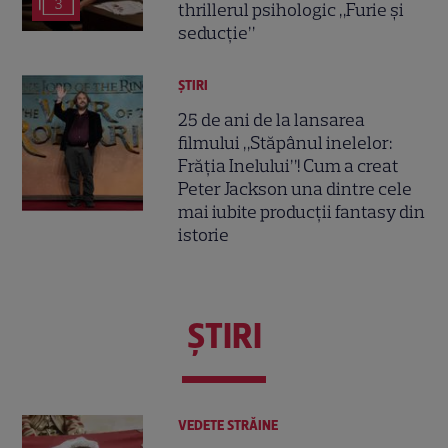
3
thrillerul psihologic „Furie și
seducție”
ȘTIRI
25 de ani de la lansarea
filmului „Stăpânul inelelor:
Frăția Inelului”! Cum a creat
Peter Jackson una dintre cele
mai iubite producții fantasy din
istorie
ŞTIRI
VEDETE STRĂINE