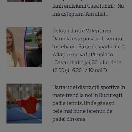
fanii emisiunii Casa Iubirii: "Nu
mă așteptam! Am aflat..."
Relația dintre Valentin și
Daniela este pusă sub semnul
întrebării: „Să se despartă aici”.
Aflați ce se va întâmpla în
„Casa iubirii”, joi, 30 iulie, de la
10:00 și 16:30, la Kanal D
Harta unei distracții sportive în
mare trend la noi în București:
padle tennis. Unde găsești
cele mai bune terenuri de
padel din oraș