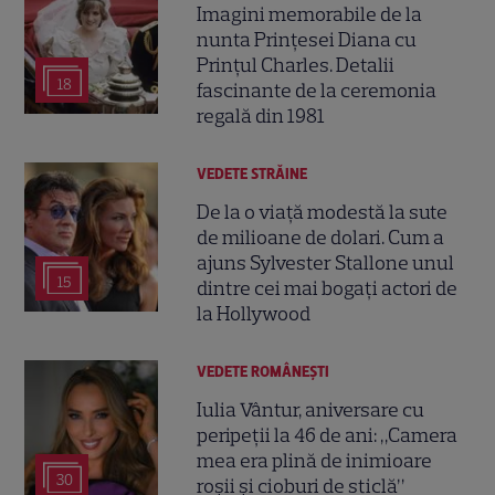
Imagini memorabile de la
nunta Prințesei Diana cu
Prințul Charles. Detalii
18
fascinante de la ceremonia
regală din 1981
VEDETE STRĂINE
De la o viață modestă la sute
de milioane de dolari. Cum a
ajuns Sylvester Stallone unul
15
dintre cei mai bogați actori de
la Hollywood
VEDETE ROMÂNEŞTI
Iulia Vântur, aniversare cu
peripeții la 46 de ani: „Camera
mea era plină de inimioare
30
roșii și cioburi de sticlă”