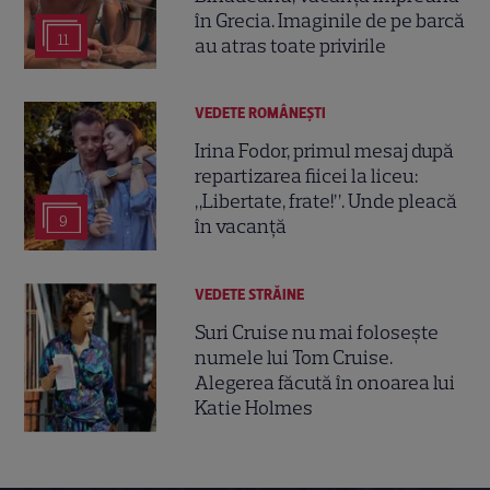
în Grecia. Imaginile de pe barcă
11
au atras toate privirile
VEDETE ROMÂNEŞTI
Irina Fodor, primul mesaj după
repartizarea fiicei la liceu:
„Libertate, frate!”. Unde pleacă
9
în vacanță
VEDETE STRĂINE
Suri Cruise nu mai folosește
numele lui Tom Cruise.
Alegerea făcută în onoarea lui
Katie Holmes