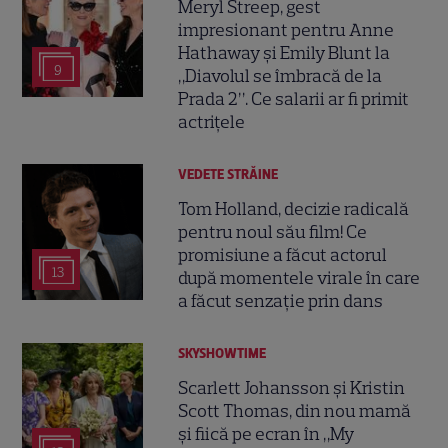
Meryl Streep, gest
impresionant pentru Anne
Hathaway și Emily Blunt la
9
„Diavolul se îmbracă de la
Prada 2”. Ce salarii ar fi primit
actrițele
VEDETE STRĂINE
Tom Holland, decizie radicală
pentru noul său film! Ce
promisiune a făcut actorul
13
după momentele virale în care
a făcut senzație prin dans
SKYSHOWTIME
Scarlett Johansson și Kristin
Scott Thomas, din nou mamă
și fiică pe ecran în „My