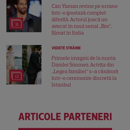
Can Yaman revine pe ecrane
într-o ipostază complet
diferită. Actorul joacă un
31
avocat în noul serial „Bro”,
filmat în Italia
VEDETE STRĂINE
Primele imagini de la nunta
Damlei Sönmez. Actrița din
„Legea familiei” s-a căsătorit
13
într-o ceremonie discretă la
Istanbul
ARTICOLE PARTENERI