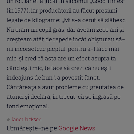
un rol. Janet a jucat în sitcomul „Good Times”
(în 1977), iar producătorii au făcut presiuni
legate de kilograme: „Mi s-a cerut să slăbesc.
Nu eram un copil gras, dar aveam zece ani şi
creşteam atât de repede încât obişnuiau să-
mi încorseteze pieptul, pentru a-l face mai
mic, şi cred că asta are un efect asupra ta
când eşti mic, te face să crezi că nu eşti
îndeajuns de bun”, a povestit Janet.
Cântăreaţa a avut probleme cu greutatea de
atunci şi declara, în trecut, că se îngraşă pe
fond emoţional.
Janet Jackson
Urmărește-ne pe
Google News