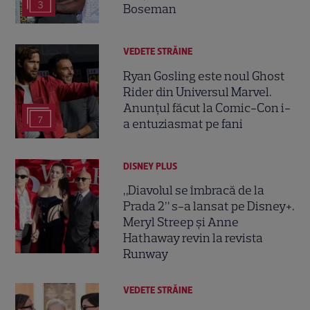
3
Boseman
VEDETE STRĂINE
Ryan Gosling este noul Ghost
Rider din Universul Marvel.
Anunțul făcut la Comic-Con i-
7
a entuziasmat pe fani
DISNEY PLUS
„Diavolul se îmbracă de la
Prada 2” s-a lansat pe Disney+.
Meryl Streep și Anne
Hathaway revin la revista
Runway
VEDETE STRĂINE