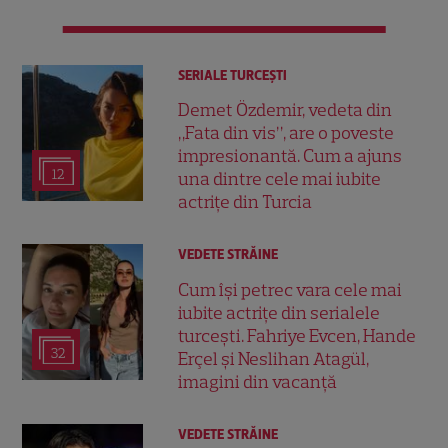
SERIALE TURCEŞTI
Demet Özdemir, vedeta din
„Fata din vis”, are o poveste
impresionantă. Cum a ajuns
12
una dintre cele mai iubite
actrițe din Turcia
VEDETE STRĂINE
Cum își petrec vara cele mai
iubite actrițe din serialele
turcești. Fahriye Evcen, Hande
32
Erçel și Neslihan Atagül,
imagini din vacanță
VEDETE STRĂINE