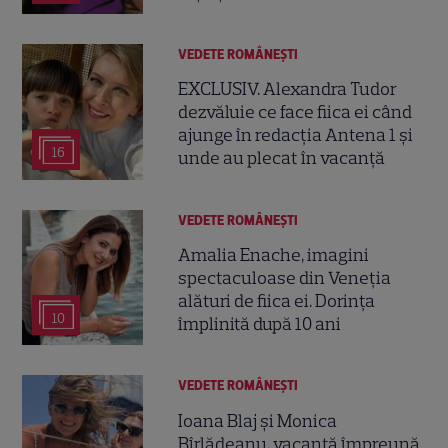
VEDETE ROMÂNEŞTI
EXCLUSIV. Alexandra Tudor
dezvăluie ce face fiica ei când
ajunge în redacția Antena 1 și
16
unde au plecat în vacanță
VEDETE ROMÂNEŞTI
Amalia Enache, imagini
spectaculoase din Veneția
alături de fiica ei. Dorința
10
împlinită după 10 ani
VEDETE ROMÂNEŞTI
Ioana Blaj și Monica
Bîrlădeanu, vacanță împreună