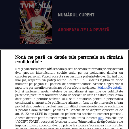
NUMĂRUL CURENT
ABONEAZA-TE LA REVISTĂ
Nouă ne pasă ca datele tale personale să rămână
Libertatea
confidențiale
Libertatea pentru femei
Noi și partenerii noștri
596
stocăm și/sau accesăm informații pe dispozitivul
dvs., precum identificatorii cookie unici pentru prelucrarea datelor cu
GSP
caracter personal. Puteți accepta sau gestiona preferințele dvs. făcând clic
mai jos, respectiv vă puteți opune utilizării unui interes legitim în orice
Știri mondene
moment pe pagina cu politica de confidențialitate. Aceste alegeri vor fi
raportate partenerilor noștri și nu vă vor afecta navigarea.
Mai multe detalii
Noi si partenerii nostri (retelele de socializare si agentiile de publicitate
Avantaje
partenere, precum si furnizorii nostri de servicii de date analitice) prelucram
date pentru a permite website-ului sa functioneze, pentru a personaliza
Elle
continutul si anunturile publicitare afisate in functie de interesele si/sau
profilul dvs., pentru a va oferi functionalitati aferente retelelor de socializare
Unica
si pentru a analiza traficul pe website. Beneficiati de drepturile prevazute de
art. 15-22 din GDPR in legatura cu prelucrarea datelor cu caracter personal.
Retete practice
Aceste drepturi pot fi exercitate prin modalitatea indicata
aici
. Prin click pe
“ACCEPT TOATE”, acceptati folosirea tuturor Tehnologiilor de tip Cookie, care
implica inclusiv acceptul dvs. cu privire la stocarea/accesarea informatiilor
de catre Vendor-ii cu care colaboram. Prin click pe “VREAU SA MODIFIC