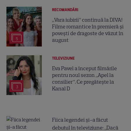
RECOMANDĂRI
„Vara iubirii” continuă la DIVA!
Filme romantice în premieră și
povești de dragoste de văzut în
5
august
TELEVIZIUNE
Eva Pavel a început filmările
pentru noul sezon „Apel la
consilier”. Ce pregătește la
3
Kanal D
Fiica legendei și-a făcut
debutul în televiziune: „Dacă