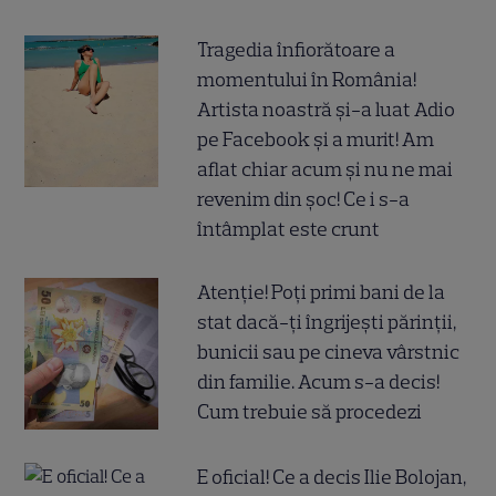
Tragedia înfiorătoare a
momentului în România!
Artista noastră și-a luat Adio
pe Facebook și a murit! Am
aflat chiar acum și nu ne mai
revenim din șoc! Ce i s-a
întâmplat este crunt
Atenție! Poți primi bani de la
stat dacă-ți îngrijești părinții,
bunicii sau pe cineva vârstnic
din familie. Acum s-a decis!
Cum trebuie să procedezi
E oficial! Ce a decis Ilie Bolojan,