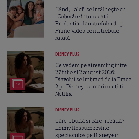
Când „Fălci” se întâlnește cu
„Coborâre întunecată”:
Producția claustrofobă de pe
Prime Video ce nu trebuie
ratată
DISNEY PLUS
Ce vedem pe streaming între
27 iulie și 2 august 2026:
Diavolul se îmbracă de la Prada
18
2 pe Disney+ și mari noutăți
Netflix
DISNEY PLUS
Care-i buna și care-i reaua?
Emmy Rossum revine
spectaculos pe Disney+ în