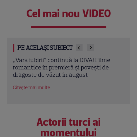
Cel mai nou VIDEO
PE ACELAȘI SUBIECT
Eva Pavel a început filmările pentru noul
Echip
sezon „Apel la consilier”. Ce pregătește
Ce p
la Kanal D
conc
Citește mai multe
Citeș
Actorii turci ai
momentului