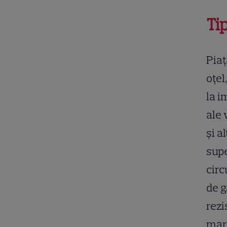
Ti
Piaț
oțel
la i
ale 
și a
supe
circ
de 
rezi
mare