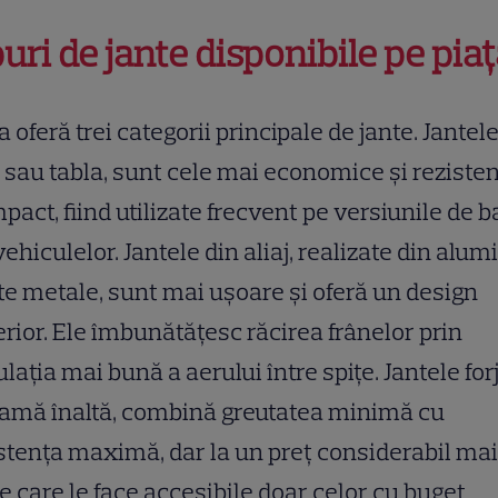
puri de jante disponibile pe pia
a oferă trei categorii principale de jante. Jantel
, sau tabla, sunt cele mai economice și reziste
mpact, fiind utilizate frecvent pe versiunile de 
vehiculelor. Jantele din aliaj, realizate din alum
lte metale, sunt mai ușoare și oferă un design
rior. Ele îmbunătățesc răcirea frânelor prin
ulația mai bună a aerului între spițe. Jantele for
gamă înaltă, combină greutatea minimă cu
stența maximă, dar la un preț considerabil mai
 care le face accesibile doar celor cu buget