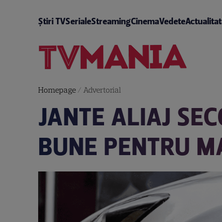
Știri TV
Seriale
Streaming
Cinema
Vedete
Actualita
Homepage
/
Advertorial
JANTE ALIAJ SE
BUNE PENTRU M