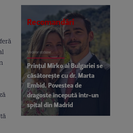
Recomandări
feră
al
Vedete străine
in
Prințul Mirko al Bulgariei se
căsătorește cu dr. Marta
Embid. Povestea de
ză
dragoste începută într-un
spital din Madrid
tă