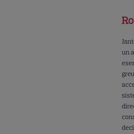
Ro
Jant
un a
esen
greu
acce
sist
dire
cons
deci