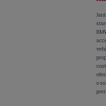
Jant
sta
BMW
acce
vehi
prop
cost
ofer
o so
prem