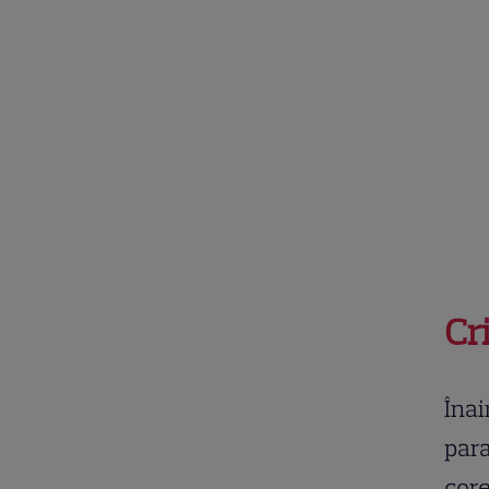
Cri
Înai
para
core