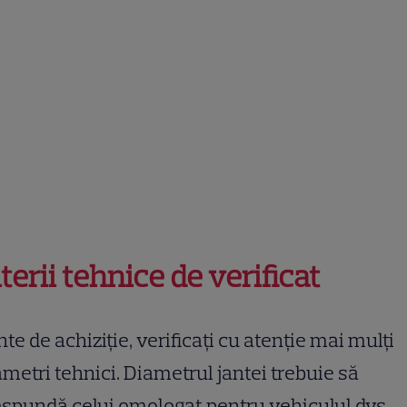
terii tehnice de verificat
nte de achiziție, verificați cu atenție mai mulți
metri tehnici. Diametrul jantei trebuie să
spundă celui omologat pentru vehiculul dvs.