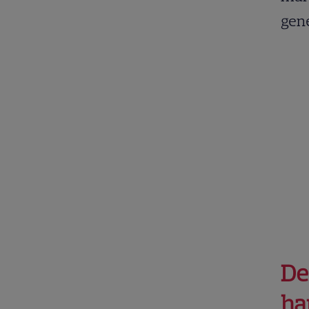
gen
De
ha