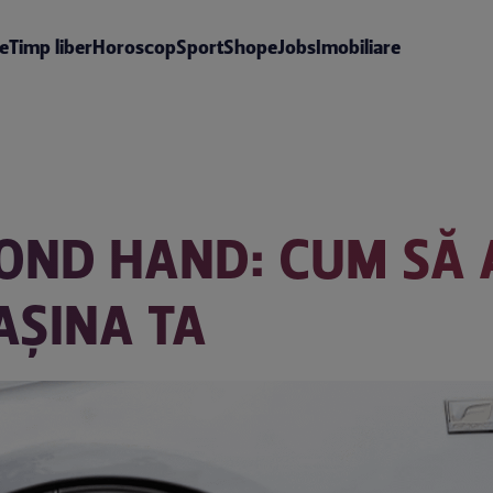
te
Timp liber
Horoscop
Sport
Shop
eJobs
Imobiliare
COND HAND: CUM SĂ 
AȘINA TA