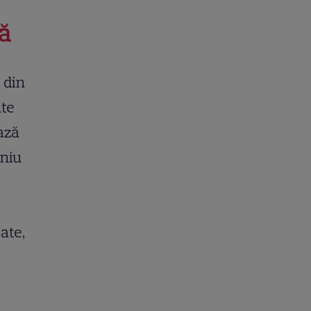
ță
e din
nte
bază
iniu
jate,