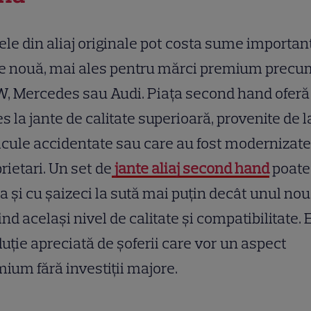
ele din aliaj originale pot costa sume importan
re nouă, mai ales pentru mărci premium precu
, Mercedes sau Audi. Piața second hand oferă
s la jante de calitate superioară, provenite de l
cule accidentate sau care au fost modernizate
rietari. Un set de
jante aliaj second hand
poate
a și cu șaizeci la sută mai puțin decât unul nou
ind același nivel de calitate și compatibilitate. 
luție apreciată de șoferii care vor un aspect
ium fără investiții majore.