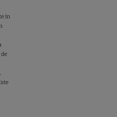
te în
m
a
 de
,
Este