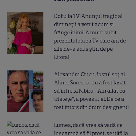
Doliu la TV! Anunțul tragic al
dimineții a venit acum și
frânge inimi! A murit subit
prezentatoarea TV care ani de
zile ne-a adus știri de pe
Litoral
Alexandru Ciucu, fostul soț al
Alinei Sorescu, nu a fost lăsat
să intre la Nibiru. „Am aflat cu
tristețe”, a povestit el. De ce a
fost întors din drum designerul
Lumea, dacă vrea să vadă ce
înseamnă să fii prost, se uită la