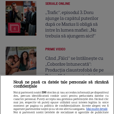
SERIALE ONLINE
„Trafic”, episodul 3. Doru
ajunge la capătul puterilor
după ce Marius îi obligă să
6
intre în lumea mafiei: „Nu
trebuia să ajungem aici!”
PRIME VIDEO
Când „Fălci” se întâlnește cu
„Coborâre întunecată”:
Producția claustrofobă de pe
Prime Video ce nu trebuie
ratată
Nouă ne pasă ca datele tale personale să rămână
confidențiale
Noi și partenerii noștri
596
stocăm și/sau accesăm informații pe dispozitivul
DISNEY PLUS
dvs., precum identificatorii cookie unici pentru prelucrarea datelor cu
caracter personal. Puteți accepta sau gestiona preferințele dvs. făcând clic
mai jos, respectiv vă puteți opune utilizării unui interes legitim în orice
Ce vedem pe streaming între
moment pe pagina cu politica de confidențialitate. Aceste alegeri vor fi
27 iulie și 2 august 2026:
raportate partenerilor noștri și nu vă vor afecta navigarea.
Mai multe detalii
Noi si partenerii nostri (retelele de socializare si agentiile de publicitate