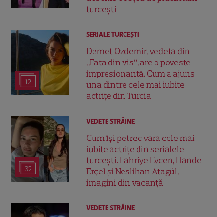
turcești
SERIALE TURCEŞTI
Demet Özdemir, vedeta din
„Fata din vis”, are o poveste
impresionantă. Cum a ajuns
12
una dintre cele mai iubite
actrițe din Turcia
VEDETE STRĂINE
Cum își petrec vara cele mai
iubite actrițe din serialele
turcești. Fahriye Evcen, Hande
32
Erçel și Neslihan Atagül,
imagini din vacanță
VEDETE STRĂINE