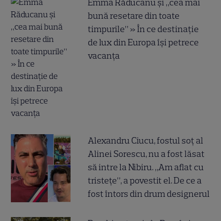
Emma Răducanu și „cea mai
bună resetare din toate
timpurile” » În ce destinație
de lux din Europa își petrece
vacanța
Alexandru Ciucu, fostul soț al
Alinei Sorescu, nu a fost lăsat
să intre la Nibiru. „Am aflat cu
tristețe”, a povestit el. De ce a
fost întors din drum designerul