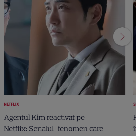
NETFLIX
S
Agentul Kim reactivat pe
Netflix: Serialul-fenomen care