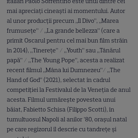
italian Paolo Sorrentino este unul dintre cei
mai apreciați cineaști ai momentului. Autor
al unor producții precum „Il Divo”, „Marea
frumusețe” / „La grande bellezza” (care a
primit Oscarul pentru cel mai bun film străin
în 2014), „Tinerețe” / „Youth” sau „Tânărul
papă” / „The Young Pope”, acesta a realizat
recent filmul „Mâna lui Dumnezeu”/ „The
Hand of God” (2021), selectat în cadrul
competiției la Festivalul de la Veneția de anul
acesta. Filmul urmărește povestea unui
băiat, Fabietto Schisa (Filippo Scotti), în
tumultuosul Napoli al anilor ’80, orașul natal
pe care regizorul îl descrie cu tandrețe și