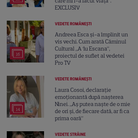
care mi l-a făcut viața”.
EXCLUSIV
VEDETE ROMÂNEŞTI
Andreea Esca și-a împlinit un
vis vechi. Cum arată Căminul
Cultural „A ‘lu Escana”,
16
proiectul de suflet al vedetei
Pro TV
VEDETE ROMÂNEŞTI
Laura Cosoi, declarație
emoționantă după nașterea
Ninei. „Aș putea naște de o mie
14
de ori și, de fiecare dată, ar fi ca
prima oară”
VEDETE STRĂINE