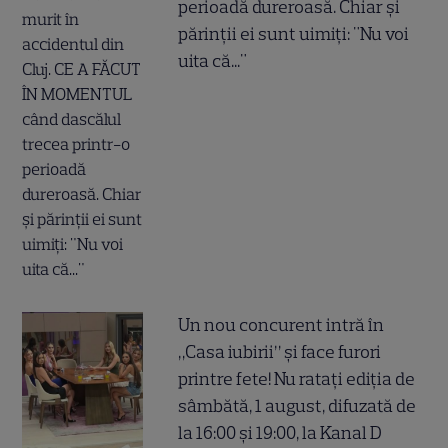
perioadă dureroasă. Chiar și
părinții ei sunt uimiți: "Nu voi
uita că..."
Un nou concurent intră în
„Casa iubirii” și face furori
printre fete! Nu ratați ediția de
sâmbătă, 1 august, difuzată de
la 16:00 și 19:00, la Kanal D