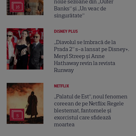
noile sezoane din „Outer
16
Banks” și „Un veac de
singurătate”
DISNEY PLUS
„Diavolul se îmbracă de la
Prada 2” s-a lansat pe Disney+.
Meryl Streep și Anne
Hathaway revin la revista
Runway
NETFLIX
„Palatul de Est”, noul fenomen
coreean de pe Netflix: Regele
blestemat, fantomele și
5
exorcistul care sfidează
moartea