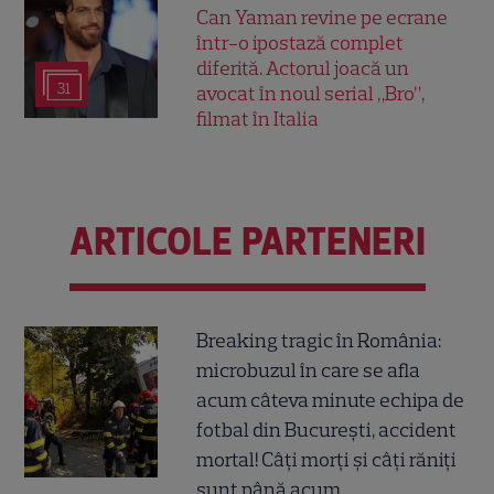
Can Yaman revine pe ecrane
într-o ipostază complet
diferită. Actorul joacă un
31
avocat în noul serial „Bro”,
filmat în Italia
ARTICOLE PARTENERI
Breaking tragic în România:
microbuzul în care se afla
acum câteva minute echipa de
fotbal din București, accident
mortal! Câți morți și câți răniți
sunt până acum