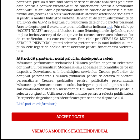
Diavolul se îmbracă de la Prada
partenere, precum si furnizorii nostri de servicii de date analitice) prelucram
date pentru a permite website-ului sa functioneze, pentru a personaliza
18
2 pe Disney+ și mari noutăți
continutul si anunturile publicitare afisate in functie de interesele si/sau
profilul dvs., pentru a va oferi functionalitati aferente retelelor de socializare
Netflix
si pentru a analiza traficul pe website. Beneficiati de drepturile prevazute de
art. 15-22 din GDPR in legatura cu prelucrarea datelor cu caracter personal.
Aceste drepturi pot fi exercitate prin modalitatea indicata
aici
. Prin click pe
“ACCEPT TOATE”, acceptati folosirea tuturor Tehnologiilor de tip Cookie, care
NETFLIX
implica inclusiv acceptul dvs. cu privire la stocarea/accesarea informatiilor
de catre Vendor-ii cu care colaboram. Prin click pe “VREAU SA MODIFIC
Josh Hartnett revine pe Netflix
SETARILE INDIVIDUAL” puteti schimba preferintele in mod individual, mai
putin cele legate de cookie strict necesare pentru functionarea website-
în thrillerul „Below”! Noutăți
ului.
majore despre premiile Emmy
Atât noi, cât și partenerii noștri prelucrăm datele pentru a oferi:
Măsurarea performanței reclamelor. Utilizarea profilurilor pentru selectarea
și noul serial Dan Brown
conținutului personalizat. Stocarea și/sau accesarea informațiilor de pe un
dispozitiv. Dezvoltarea și îmbunătățirea serviciilor. Crearea profilurilor de
conținut personalizat. Utilizarea profilurilor pentru selectarea publicității
personalizate. Crearea profilurilor pentru publicitate personalizată.
DISNEY PLUS
Măsurarea performanței conținutului. Înțelegerea publicului prin statistici
sau combinații de date din surse diferite. Utilizarea datelor limitate pentru a
selecta conținutul. Utilizarea de date limitate pentru a selecta publicitatea.
Care-i buna și care-i reaua?
Date precise de geolocație și identificarea prin scanarea dispozitivului.
Emmy Rossum revine
Listă parteneri (furnizori)
spectaculos pe Disney+ în
3
thrillerul psihologic „Furie și
ACCEPT TOATE
seducție”
VREAU SA MODIFIC SETARILE INDIVIDUAL