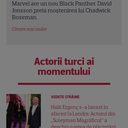
avid
Ryan Gosling este noul Ghost Rider din
Mery
ick
Universul Marvel. Anunțul făcut la
Anne
Comic-Con i-a entuziasmat pe fani
„Dia
salar
Citește mai multe
Citeș
Actorii turci ai
momentului
VEDETE STRĂINE
Halit Ergenç s-a lansat în
afaceri la Londra: Actorul din
„Suleyman Magnificul” a
deschis o rețea de plăcintării