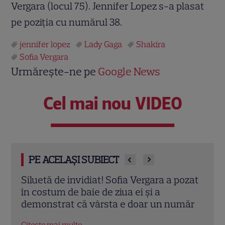
Vergara (locul 75). Jennifer Lopez s-a plasat
pe poziţia cu numărul 38.
jennifer lopez
Lady Gaga
Shakira
Sofia Vergara
Urmărește-ne pe
Google News
Cel mai nou VIDEO
PE ACELAȘI SUBIECT
ozat
Jennifer Lopez, acuzată de o totală lipsă
Jenn
de maniere! Ce a putut să poarte vedeta
Pari
măr
la finala de la Wimbledon
îmbr
Citește mai multe
Citeș