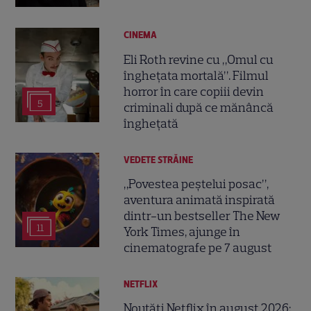
CINEMA
Eli Roth revine cu „Omul cu
înghețata mortală”. Filmul
horror în care copiii devin
5
criminali după ce mănâncă
înghețată
VEDETE STRĂINE
„Povestea peștelui posac”,
aventura animată inspirată
dintr-un bestseller The New
11
York Times, ajunge în
cinematografe pe 7 august
NETFLIX
Noutăți Netflix în august 2026: