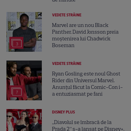
VEDETE STRĂINE
Marvel are un nou Black
Panther. David Jonsson preia
moștenirea lui Chadwick
3
Boseman
VEDETE STRĂINE
Ryan Gosling este noul Ghost
Rider din Universul Marvel.
Anunțul făcut la Comic-Con i-
7
a entuziasmat pe fani
DISNEY PLUS
„Diavolul se îmbracă de la
Prada 2” s-a lansat pe Disney+.