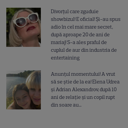
Divorțul care zguduie
showbizul! E oficial! Și-au spus
adio în cel mai mare secret,
după aproape 20 de ani de
mariaj! S-a ales praful de
cuplul de aur din industria de
entertaining
Anunțul momentului! A vrut
să se știe de la ea! Elena Udrea
și Adrian Alexandrov, după 10
ani de relație și un copil rupt
din soare au...