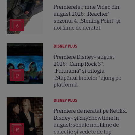
Premierele Prime Video din
august 2026: „Reacher”
sezonul 4, „Sterling Point” și
6
noi filme de neratat
DISNEY PLUS
Premiere Disney+ august
2026: „Camp Rock 3”,
„Futurama” și trilogia
17
„Stăpânul Inelelor” ajung pe
platformă
DISNEY PLUS
Premiere de neratat pe Netflix,
Disney+ și SkyShowtime în
august: seriale noi, filme de
15
colecție și vedete de top