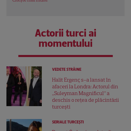
Actorii turci ai
momentului
VEDETE STRĂINE
Halit Ergenç s-a lansat în
afaceri la Londra: Actorul din
„Suleyman Magnificul” a
deschis o rețea de plăcintării
turcești
SERIALE TURCEŞTI