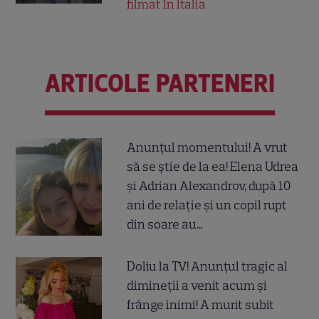
filmat în Italia
ARTICOLE PARTENERI
Anunțul momentului! A vrut
să se știe de la ea! Elena Udrea
și Adrian Alexandrov, după 10
ani de relație și un copil rupt
din soare au...
Doliu la TV! Anunțul tragic al
dimineții a venit acum și
frânge inimi! A murit subit