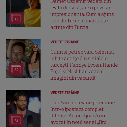
Demet Özdemir, vedeta din
„Fata din vis”, are o poveste
impresionantă. Cum a ajuns
12
una dintre cele mai iubite
actrițe din Turcia
VEDETE STRĂINE
Cum își petrec vara cele mai
iubite actrițe din serialele
turcești. Fahriye Evcen, Hande
32
Erçel și Neslihan Atagül,
imagini din vacanță
VEDETE STRĂINE
Can Yaman revine pe ecrane
într-o ipostază complet
diferită. Actorul joacă un
31
avocat în noul serial „Bro”,