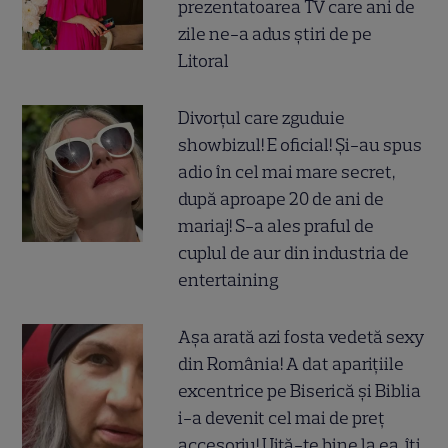
prezentatoarea TV care ani de
zile ne-a adus știri de pe
Litoral
Divorțul care zguduie
showbizul! E oficial! Și-au spus
adio în cel mai mare secret,
după aproape 20 de ani de
mariaj! S-a ales praful de
cuplul de aur din industria de
entertaining
Așa arată azi fosta vedetă sexy
din România! A dat aparițiile
excentrice pe Biserică și Biblia
i-a devenit cel mai de preț
accesoriu! Uită-te bine la ea, îți