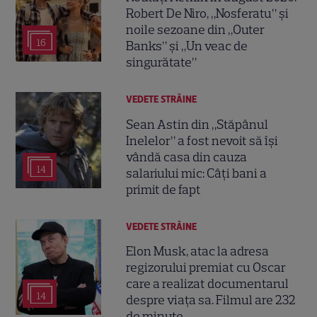
Robert De Niro, „Nosferatu” și
noile sezoane din „Outer
16
Banks” și „Un veac de
singurătate”
VEDETE STRĂINE
Sean Astin din „Stăpânul
Inelelor” a fost nevoit să își
vândă casa din cauza
14
salariului mic: Câți bani a
primit de fapt
VEDETE STRĂINE
Elon Musk, atac la adresa
regizorului premiat cu Oscar
care a realizat documentarul
14
despre viața sa. Filmul are 232
de minute