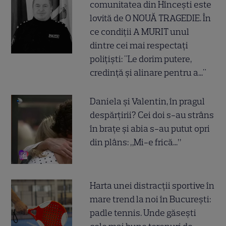
comunitatea din Hîncești este
lovită de O NOUĂ TRAGEDIE. În
ce condiții A MURIT unul
dintre cei mai respectați
polițiști: "Le dorim putere,
credință și alinare pentru a..."
Daniela și Valentin, în pragul
despărțirii? Cei doi s-au strâns
în brațe și abia s-au putut opri
din plâns: „Mi-e frică...”
Harta unei distracții sportive în
mare trend la noi în București:
padle tennis. Unde găsești