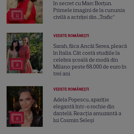
în secret cu Marc Borțun.
Primele imagini de la cununia
11
civilă a actriței din „Trafic”
VEDETE ROMÂNEŞTI
Sarah, fiica Ancăi Serea, pleacă
în Italia. Cât costă studiile la
celebra școală de modă din
8
Milano: peste 68.000 de euro în
trei ani
VEDETE ROMÂNEŞTI
Adela Popescu, apariție
elegantă într-o rochie din
dantelă. Reacția amuzantă a
6
lui Cosmin Seleși