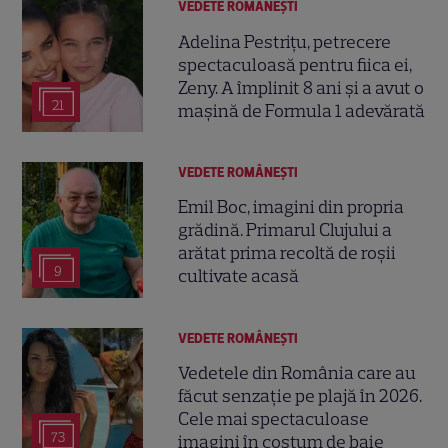
VEDETE ROMÂNEŞTI
Adelina Pestrițu, petrecere
spectaculoasă pentru fiica ei,
Zeny. A împlinit 8 ani și a avut o
21
mașină de Formula 1 adevărată
VEDETE ROMÂNEŞTI
Emil Boc, imagini din propria
grădină. Primarul Clujului a
arătat prima recoltă de roșii
9
cultivate acasă
VEDETE ROMÂNEŞTI
Vedetele din România care au
făcut senzație pe plajă în 2026.
Cele mai spectaculoase
73
imagini în costum de baie