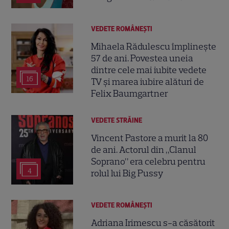
VEDETE ROMÂNEŞTI
Mihaela Rădulescu împlinește
57 de ani. Povestea uneia
dintre cele mai iubite vedete
16
TV și marea iubire alături de
Felix Baumgartner
VEDETE STRĂINE
Vincent Pastore a murit la 80
de ani. Actorul din „Clanul
Soprano” era celebru pentru
4
rolul lui Big Pussy
VEDETE ROMÂNEŞTI
Adriana Irimescu s-a căsătorit