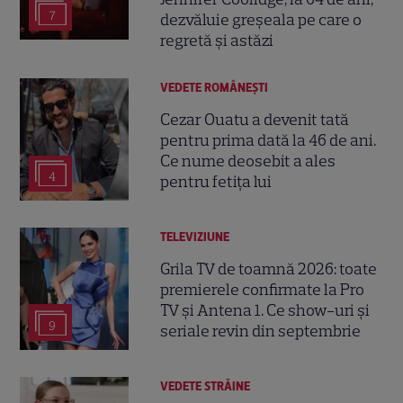
7
dezvăluie greșeala pe care o
regretă și astăzi
VEDETE ROMÂNEŞTI
Cezar Ouatu a devenit tată
pentru prima dată la 46 de ani.
Ce nume deosebit a ales
4
pentru fetița lui
TELEVIZIUNE
Grila TV de toamnă 2026: toate
premierele confirmate la Pro
TV și Antena 1. Ce show-uri și
9
seriale revin din septembrie
VEDETE STRĂINE