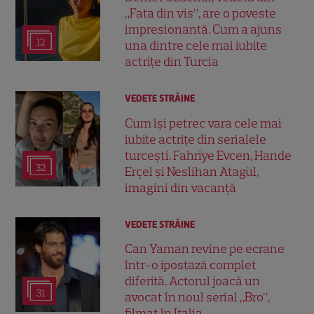
„Fata din vis”, are o poveste
impresionantă. Cum a ajuns
12
una dintre cele mai iubite
actrițe din Turcia
VEDETE STRĂINE
Cum își petrec vara cele mai
iubite actrițe din serialele
turcești. Fahriye Evcen, Hande
32
Erçel și Neslihan Atagül,
imagini din vacanță
VEDETE STRĂINE
Can Yaman revine pe ecrane
într-o ipostază complet
diferită. Actorul joacă un
31
avocat în noul serial „Bro”,
filmat în Italia