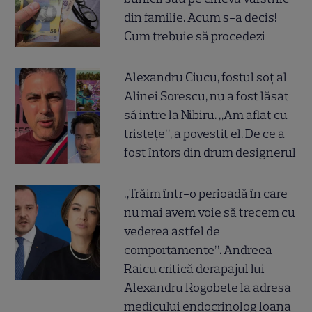
din familie. Acum s-a decis!
Cum trebuie să procedezi
Alexandru Ciucu, fostul soț al
Alinei Sorescu, nu a fost lăsat
să intre la Nibiru. „Am aflat cu
tristețe”, a povestit el. De ce a
fost întors din drum designerul
„Trăim într-o perioadă în care
nu mai avem voie să trecem cu
vederea astfel de
comportamente”. Andreea
Raicu critică derapajul lui
Alexandru Rogobete la adresa
medicului endocrinolog Ioana