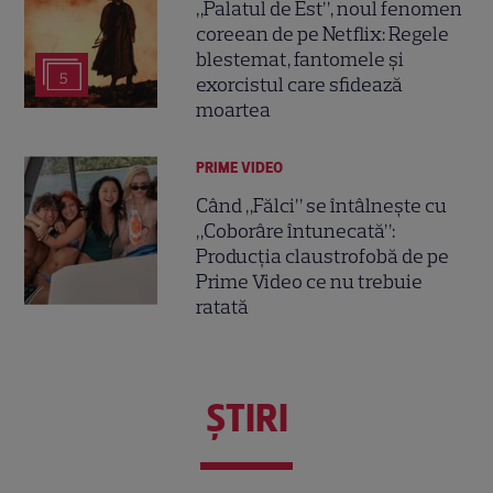
„Palatul de Est”, noul fenomen
coreean de pe Netflix: Regele
blestemat, fantomele și
5
exorcistul care sfidează
moartea
PRIME VIDEO
Când „Fălci” se întâlnește cu
„Coborâre întunecată”:
Producția claustrofobă de pe
Prime Video ce nu trebuie
ratată
ŞTIRI