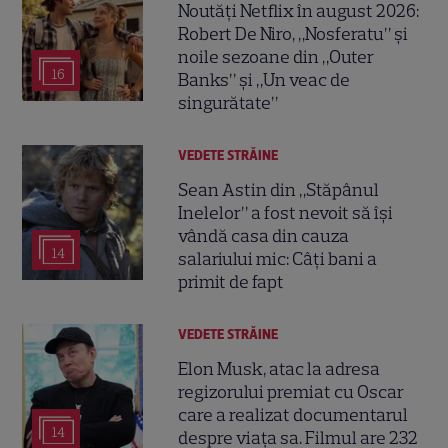
Noutăți Netflix în august 2026:
Robert De Niro, „Nosferatu” și
noile sezoane din „Outer
16
Banks” și „Un veac de
singurătate”
VEDETE STRĂINE
Sean Astin din „Stăpânul
Inelelor” a fost nevoit să își
vândă casa din cauza
14
salariului mic: Câți bani a
primit de fapt
VEDETE STRĂINE
Elon Musk, atac la adresa
regizorului premiat cu Oscar
care a realizat documentarul
14
despre viața sa. Filmul are 232