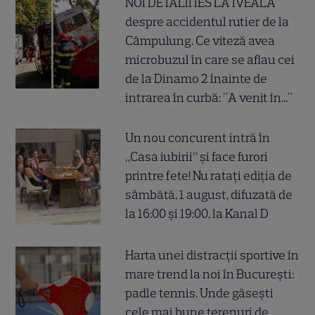
NOI DETALII IES LA IVEALĂ
despre accidentul rutier de la
Câmpulung. Ce viteză avea
microbuzul în care se aflau cei
de la Dinamo 2 înainte de
intrarea în curbă: "A venit în..."
Un nou concurent intră în
„Casa iubirii” și face furori
printre fete! Nu ratați ediția de
sâmbătă, 1 august, difuzată de
la 16:00 și 19:00, la Kanal D
Harta unei distracții sportive în
mare trend la noi în București:
padle tennis. Unde găsești
cele mai bune terenuri de