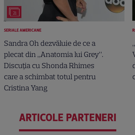
21
SERIALE AMERICANE
R
Sandra Oh dezvăluie de ce a
plecat din „Anatomia lui Grey”.
Discuția cu Shonda Rhimes
care a schimbat totul pentru
Cristina Yang
ARTICOLE PARTENERI