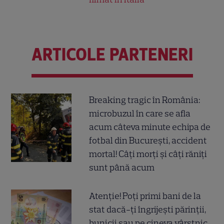
ARTICOLE PARTENERI
Breaking tragic în România:
microbuzul în care se afla
acum câteva minute echipa de
fotbal din București, accident
mortal! Câți morți și câți răniți
sunt până acum
Atenție! Poți primi bani de la
stat dacă-ți îngrijești părinții,
bunicii sau pe cineva vârstnic