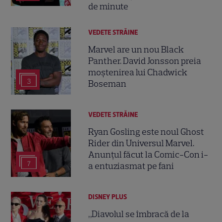
de minute
VEDETE STRĂINE
Marvel are un nou Black
Panther. David Jonsson preia
moștenirea lui Chadwick
3
Boseman
VEDETE STRĂINE
Ryan Gosling este noul Ghost
Rider din Universul Marvel.
Anunțul făcut la Comic-Con i-
7
a entuziasmat pe fani
DISNEY PLUS
„Diavolul se îmbracă de la