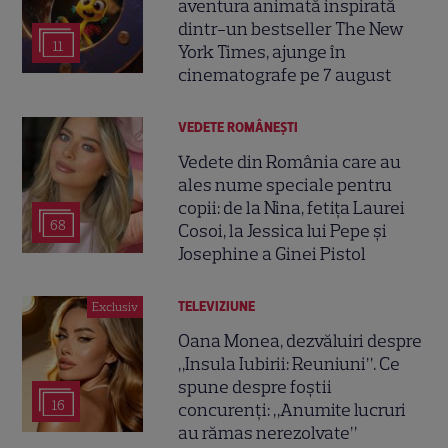
aventura animată inspirată
dintr-un bestseller The New
11
York Times, ajunge în
cinematografe pe 7 august
VEDETE ROMÂNEŞTI
Vedete din România care au
ales nume speciale pentru
copii: de la Nina, fetița Laurei
68
Cosoi, la Jessica lui Pepe și
Josephine a Ginei Pistol
TELEVIZIUNE
Exclusiv
Oana Monea, dezvăluiri despre
„Insula Iubirii: Reuniuni”. Ce
spune despre foștii
16
concurenți: „Anumite lucruri
au rămas nerezolvate”