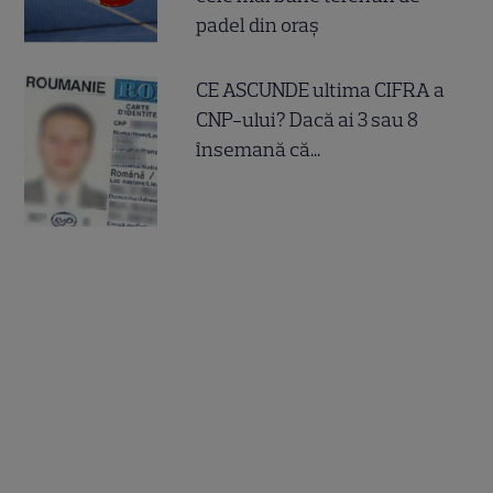
padel din oraș
CE ASCUNDE ultima CIFRA a
CNP-ului? Dacă ai 3 sau 8
însemană că...