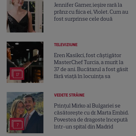
Jennifer Garner, ieșire rară la
prânz cu fiica ei, Violet. Cum au
fost surprinse cele două
TELEVIZIUNE
Eren Kasikci, fost câștigător
MasterChef Turcia, a murit la
37 de ani. Bucătarul a fost găsit
17
fără viață în locuința sa
VEDETE STRĂINE
Prințul Mirko al Bulgariei se
căsătorește cu dr. Marta Embid.
Povestea de dragoste începută
7
într-un spital din Madrid