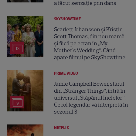
a făcut senzație prin dans
SKYSHOWTIME
Scarlett Johansson și Kristin
Scott Thomas, din nou mamă
și fiică pe ecran în „My
13
Mother's Wedding”. Când
apare filmul pe SkyShowtime
PRIME VIDEO
Jamie Campbell Bower, starul
din „Stranger Things”, intră în
universul „Stăpânul Inelelor”.
9
Ce rol legendar va interpreta în
sezonul 3
NETFLIX