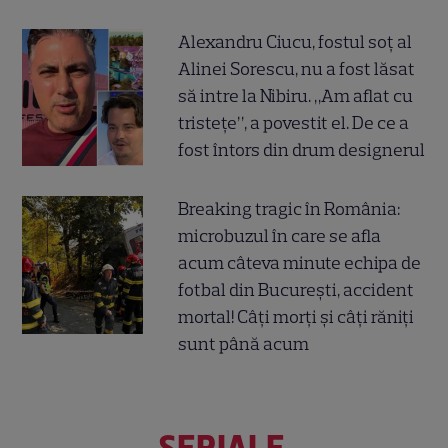
Alexandru Ciucu, fostul soț al
Alinei Sorescu, nu a fost lăsat
să intre la Nibiru. „Am aflat cu
tristețe”, a povestit el. De ce a
fost întors din drum designerul
Breaking tragic în România:
microbuzul în care se afla
acum câteva minute echipa de
fotbal din București, accident
mortal! Câți morți și câți răniți
sunt până acum
SERIALE