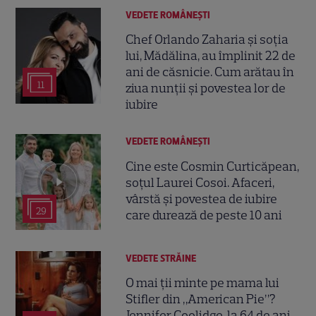
VEDETE ROMÂNEŞTI
Chef Orlando Zaharia și soția
lui, Mădălina, au împlinit 22 de
ani de căsnicie. Cum arătau în
11
ziua nunții și povestea lor de
iubire
VEDETE ROMÂNEŞTI
Cine este Cosmin Curticăpean,
soțul Laurei Cosoi. Afaceri,
vârstă și povestea de iubire
29
care durează de peste 10 ani
VEDETE STRĂINE
O mai ții minte pe mama lui
Stifler din „American Pie”?
Jennifer Coolidge, la 64 de ani,