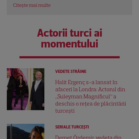
Citește mai multe
Citeș
Actorii turci ai
momentului
VEDETE STRĂINE
Halit Ergenç s-a lansat în
afaceri la Londra: Actorul din
„Suleyman Magnificul” a
deschis o rețea de plăcintării
turcești
SERIALE TURCEŞTI
Demet Özdemir, vedeta din