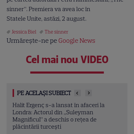
sinner”. Premiera va avea loc în
Statele Unite, astăzi, 2 august.
Jessica Biel
The sinner
Urmărește-ne pe
Google News
Cel mai nou VIDEO
PE ACELAȘI SUBIECT
Vedete din România care au ales nume
Oana
speciale pentru copii: de la Nina, fetița
Iubi
Laurei Cosoi, la Jessica lui Pepe și
conc
Josephine a Ginei Pistol
nere