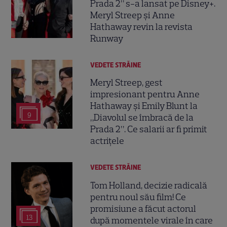
Prada 2” s-a lansat pe Disney+.
Meryl Streep și Anne
Hathaway revin la revista
Runway
VEDETE STRĂINE
Meryl Streep, gest
impresionant pentru Anne
Hathaway și Emily Blunt la
9
„Diavolul se îmbracă de la
Prada 2”. Ce salarii ar fi primit
actrițele
VEDETE STRĂINE
Tom Holland, decizie radicală
pentru noul său film! Ce
promisiune a făcut actorul
13
după momentele virale în care