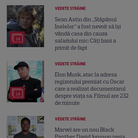
VEDETE STRĂINE
Sean Astin din „Stăpânul
Inelelor” a fost nevoit să își
vândă casa din cauza
14
salariului mic: Câți bani a
primit de fapt
VEDETE STRĂINE
Elon Musk, atac la adresa
regizorului premiat cu Oscar
care a realizat documentarul
14
despre viața sa. Filmul are 232
de minute
VEDETE STRĂINE
Marvel are un nou Black
Panther. David Jonsson preia