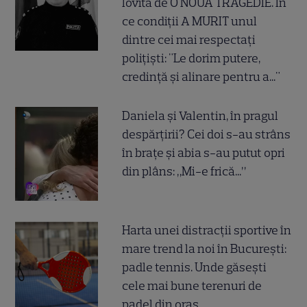
lovită de O NOUĂ TRAGEDIE. În
ce condiții A MURIT unul
dintre cei mai respectați
polițiști: "Le dorim putere,
credință și alinare pentru a..."
Daniela și Valentin, în pragul
despărțirii? Cei doi s-au strâns
în brațe și abia s-au putut opri
din plâns: „Mi-e frică...”
Harta unei distracții sportive în
mare trend la noi în București:
padle tennis. Unde găsești
cele mai bune terenuri de
padel din oraș