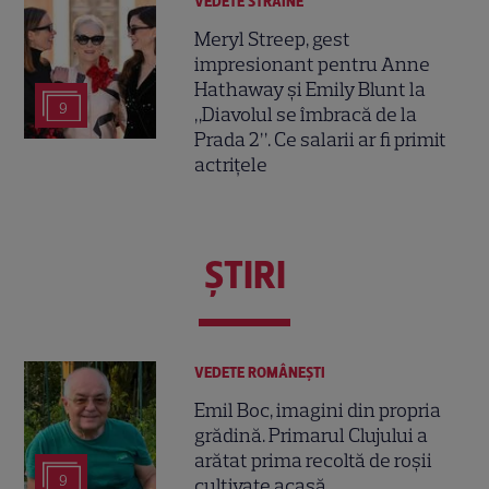
VEDETE STRĂINE
Meryl Streep, gest
impresionant pentru Anne
Hathaway și Emily Blunt la
9
„Diavolul se îmbracă de la
Prada 2”. Ce salarii ar fi primit
actrițele
ŞTIRI
VEDETE ROMÂNEŞTI
Emil Boc, imagini din propria
grădină. Primarul Clujului a
arătat prima recoltă de roșii
9
cultivate acasă