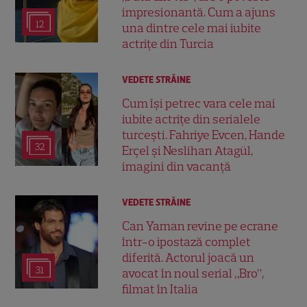
impresionantă. Cum a ajuns
12
una dintre cele mai iubite
actrițe din Turcia
VEDETE STRĂINE
Cum își petrec vara cele mai
iubite actrițe din serialele
turcești. Fahriye Evcen, Hande
32
Erçel și Neslihan Atagül,
imagini din vacanță
VEDETE STRĂINE
Can Yaman revine pe ecrane
într-o ipostază complet
diferită. Actorul joacă un
31
avocat în noul serial „Bro”,
filmat în Italia