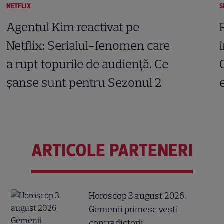
NETFLIX
S
Agentul Kim reactivat pe
Netflix: Serialul-fenomen care
a rupt topurile de audiență. Ce
șanse sunt pentru Sezonul 2
ARTICOLE PARTENERI
Horoscop 3 august 2026.
Gemenii primesc vești
contradictorii