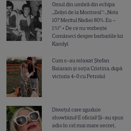
Omul din umbră din echipa
„Zeiței de la Montreal”: „Nota
10? Meritul Nadiei 80%. Eu –
1%!” + De ce nu vorbește
Comăneci despre barbariile lui
Karolyi
Cum s-au relaxat Ștefan
Baiaram și soția Cristina, după
victoria 4-0 cu Petrolul
Divorțul care zguduie
showbizul! E oficial! Și-au spus
adio în cel mai mare secret,