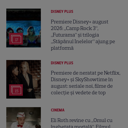
DISNEY PLUS
Premiere Disney+ august
2026: „Camp Rock 3”,
„Futurama” și trilogia
17
„Stăpânul Inelelor” ajung pe
platformă
DISNEY PLUS
Premiere de neratat pe Netflix,
Disney+ și SkyShowtime în
august: seriale noi, filme de
15
colecție și vedete de top
CINEMA
Eli Roth revine cu „Omul cu
înghețata mortală”. Filmul