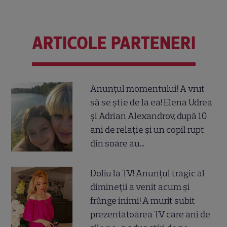
ARTICOLE PARTENERI
Anunțul momentului! A vrut
să se știe de la ea! Elena Udrea
și Adrian Alexandrov, după 10
ani de relație și un copil rupt
din soare au...
Doliu la TV! Anunțul tragic al
dimineții a venit acum și
frânge inimi! A murit subit
prezentatoarea TV care ani de