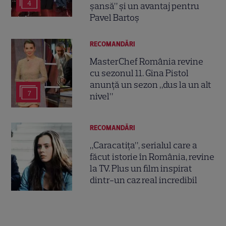
4
șansă” și un avantaj pentru
Pavel Bartoș
RECOMANDĂRI
MasterChef România revine
cu sezonul 11. Gina Pistol
anunță un sezon „dus la un alt
7
nivel”
RECOMANDĂRI
„Caracatița”, serialul care a
făcut istorie în România, revine
la TV. Plus un film inspirat
dintr-un caz real incredibil