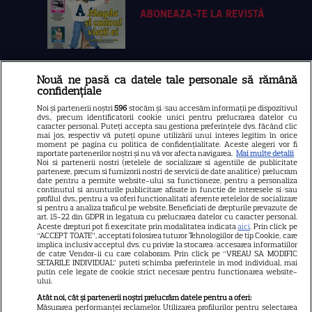
ABONEAZA-TE LA REVISTĂ
Nouă ne pasă ca datele tale personale să rămână
Libertatea
confidențiale
Libertatea pentru femei
Noi și partenerii noștri
596
stocăm și/sau accesăm informații pe dispozitivul
dvs., precum identificatorii cookie unici pentru prelucrarea datelor cu
GSP
caracter personal. Puteți accepta sau gestiona preferințele dvs. făcând clic
mai jos, respectiv vă puteți opune utilizării unui interes legitim în orice
Știri mondene
moment pe pagina cu politica de confidențialitate. Aceste alegeri vor fi
raportate partenerilor noștri și nu vă vor afecta navigarea.
Mai multe detalii
Noi si partenerii nostri (retelele de socializare si agentiile de publicitate
Avantaje
partenere, precum si furnizorii nostri de servicii de date analitice) prelucram
date pentru a permite website-ului sa functioneze, pentru a personaliza
Elle
continutul si anunturile publicitare afisate in functie de interesele si/sau
profilul dvs., pentru a va oferi functionalitati aferente retelelor de socializare
Unica
si pentru a analiza traficul pe website. Beneficiati de drepturile prevazute de
art. 15-22 din GDPR in legatura cu prelucrarea datelor cu caracter personal.
Retete practice
Aceste drepturi pot fi exercitate prin modalitatea indicata
aici
. Prin click pe
“ACCEPT TOATE”, acceptati folosirea tuturor Tehnologiilor de tip Cookie, care
implica inclusiv acceptul dvs. cu privire la stocarea/accesarea informatiilor
de catre Vendor-ii cu care colaboram. Prin click pe “VREAU SA MODIFIC
SETARILE INDIVIDUAL” puteti schimba preferintele in mod individual, mai
URMĂREȘTE-NE PE
putin cele legate de cookie strict necesare pentru functionarea website-
ului.
Atât noi, cât și partenerii noștri prelucrăm datele pentru a oferi:
Măsurarea performanței reclamelor. Utilizarea profilurilor pentru selectarea