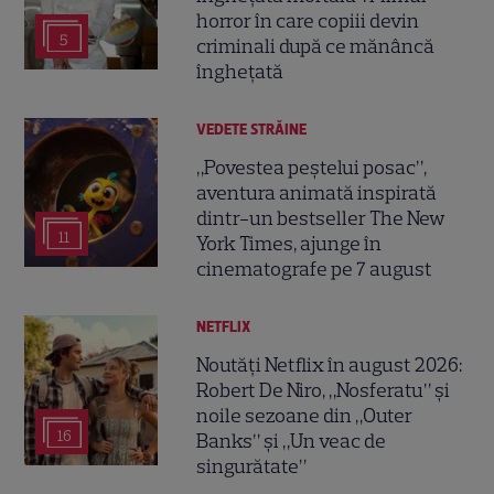
horror în care copiii devin
5
criminali după ce mănâncă
înghețată
VEDETE STRĂINE
„Povestea peștelui posac”,
aventura animată inspirată
dintr-un bestseller The New
11
York Times, ajunge în
cinematografe pe 7 august
NETFLIX
Noutăți Netflix în august 2026:
Robert De Niro, „Nosferatu” și
noile sezoane din „Outer
16
Banks” și „Un veac de
singurătate”