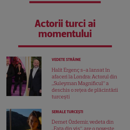
Actorii turci ai
momentului
VEDETE STRĂINE
Halit Ergenç s-a lansat în
afaceri la Londra: Actorul din
„Suleyman Magnificul” a
deschis o rețea de plăcintării
turcești
SERIALE TURCEŞTI
Demet Özdemir, vedeta din
„Fata din vis”, are o poveste