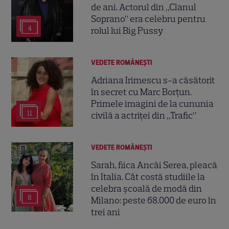
de ani. Actorul din „Clanul
Soprano” era celebru pentru
4
rolul lui Big Pussy
VEDETE ROMÂNEŞTI
Adriana Irimescu s-a căsătorit
în secret cu Marc Borțun.
Primele imagini de la cununia
11
civilă a actriței din „Trafic”
VEDETE ROMÂNEŞTI
Sarah, fiica Ancăi Serea, pleacă
în Italia. Cât costă studiile la
celebra școală de modă din
8
Milano: peste 68.000 de euro în
trei ani