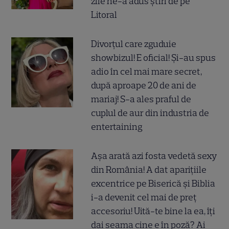
zile ne-a adus știri de pe
Litoral
Divorțul care zguduie
showbizul! E oficial! Și-au spus
adio în cel mai mare secret,
după aproape 20 de ani de
mariaj! S-a ales praful de
cuplul de aur din industria de
entertaining
Așa arată azi fosta vedetă sexy
din România! A dat aparițiile
excentrice pe Biserică și Biblia
i-a devenit cel mai de preț
accesoriu! Uită-te bine la ea, îți
dai seama cine e în poză? Ai