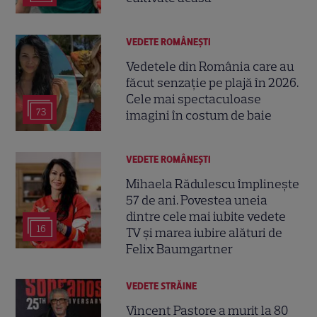
VEDETE ROMÂNEŞTI
Vedetele din România care au
făcut senzație pe plajă în 2026.
Cele mai spectaculoase
73
imagini în costum de baie
VEDETE ROMÂNEŞTI
Mihaela Rădulescu împlinește
57 de ani. Povestea uneia
dintre cele mai iubite vedete
16
TV și marea iubire alături de
Felix Baumgartner
VEDETE STRĂINE
Vincent Pastore a murit la 80