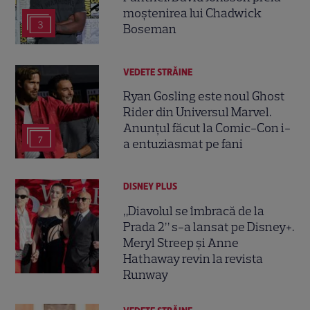
moștenirea lui Chadwick
3
Boseman
VEDETE STRĂINE
Ryan Gosling este noul Ghost
Rider din Universul Marvel.
Anunțul făcut la Comic-Con i-
7
a entuziasmat pe fani
DISNEY PLUS
„Diavolul se îmbracă de la
Prada 2” s-a lansat pe Disney+.
Meryl Streep și Anne
Hathaway revin la revista
Runway