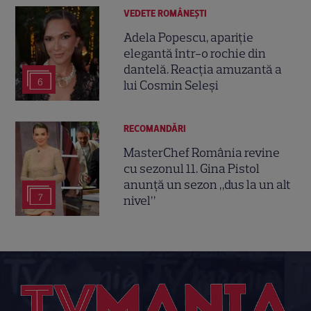
VEDETE ROMÂNEŞTI
Adela Popescu, apariție
elegantă într-o rochie din
dantelă. Reacția amuzantă a
6
lui Cosmin Seleși
RECOMANDĂRI
MasterChef România revine
cu sezonul 11. Gina Pistol
anunță un sezon „dus la un alt
7
nivel”