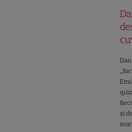
Da
de
cu
Dan 
„Joc
Emis
quiz
fiec
și d
mara