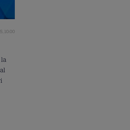
5, 10:00
 la
al
i