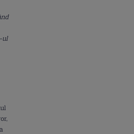
Când
-ul
iul
or,
la