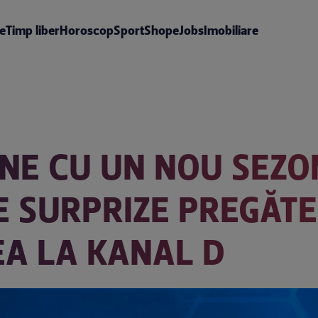
te
Timp liber
Horoscop
Sport
Shop
eJobs
Imobiliare
NE CU UN NOU SEZO
E SURPRIZE PREGĂTE
EA LA KANAL D