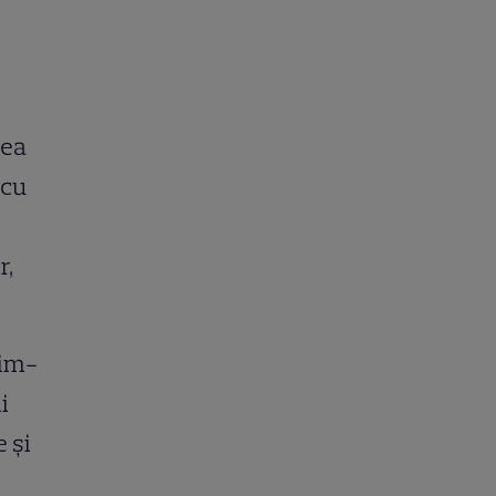
nea
 cu
r,
rim-
i
e și