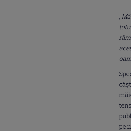
„
Mă 
totu
rămâ
aces
oam
Spec
câșt
măie
tens
publ
pe m