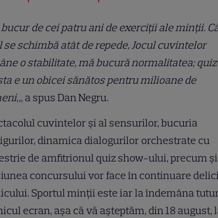
bucur de cei patru ani de exerciții ale minții. 
l se schimbă atât de repede, Jocul cuvintelor
ne o stabilitate, mă bucură normalitatea; quiz
ta e un obicei sănătos pentru milioane de
eni
„, a spus Dan Negru.
tacolul cuvintelor și al sensurilor, bucuria
igurilor, dinamica dialogurilor orchestrate cu
strie de amfitrionul quiz show-ului, precum și
iunea concursului vor face în continuare delic
icului. Sportul minții este iar la îndemâna tutur
icul ecran, așa că vă așteptăm, din 18 august, 