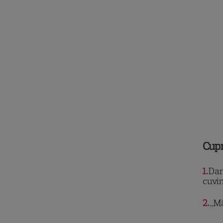
Cup
1
Dan 
cuvin
2
„Mă