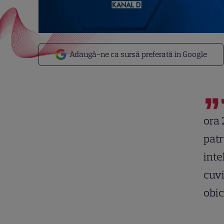
Adaugă-ne ca sursă preferată în Google
„
ora 
patr
inte
cuvi
obic