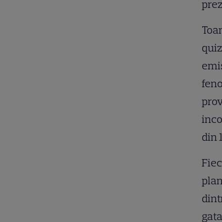
prez
Toam
quiz
emis
feno
prov
inco
din 
Fiec
plan
dint
gata