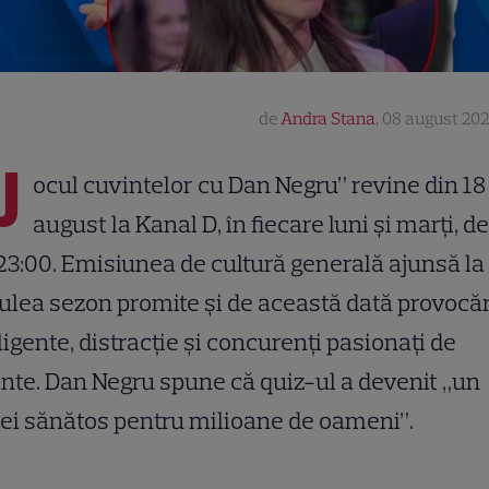
de
Andra Stana
,
08 august 202
J
ocul cuvintelor cu Dan Negru” revine din 18
august la Kanal D, în fiecare luni și marți, de
23:00. Emisiunea de cultură generală ajunsă la 
ulea sezon promite și de această dată provocăr
ligente, distracție și concurenți pasionați de
nte. Dan Negru spune că quiz-ul a devenit „un
ei sănătos pentru milioane de oameni”.