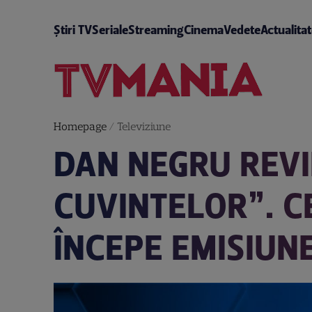
Știri TV
Seriale
Streaming
Cinema
Vedete
Actualita
Homepage
/
Televiziune
DAN NEGRU REVI
CUVINTELOR”. C
ÎNCEPE EMISIUN