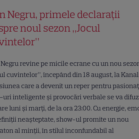
n Negru, primele declarații
spre noul sezon „Jocul
vintelor”
Negru revine pe micile ecrane cu un nou sezo
ul cuvintelor”, începând din 18 august, la Kanal
iunea care a devenit un reper pentru pasionaț
-uri inteligente și provocări verbale se va difuz
are luni și marți, de la ora 23:00. Cu energie, em
efiniții neașteptate, show-ul promite un nou
ton al minții, în stilul inconfundabil al