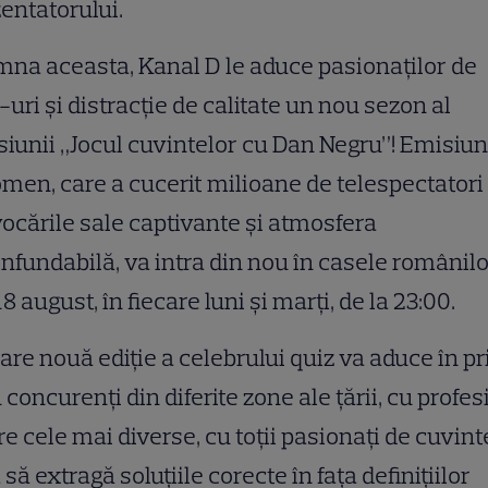
entatorului.
na aceasta, Kanal D le aduce pasionaților de
-uri și distracție de calitate un nou sezon al
iunii „Jocul cuvintelor cu Dan Negru”! Emisiu
men, care a cucerit milioane de telespectatori
ocările sale captivante și atmosfera
nfundabilă, va intra din nou în casele românilo
18 august, în fiecare luni și marți, de la 23:00.
are nouă ediție a celebrului quiz va aduce în p
 concurenți din diferite zone ale țării, cu profesi
re cele mai diverse, cu toții pasionați de cuvint
 să extragă soluțiile corecte în fața definițiilor