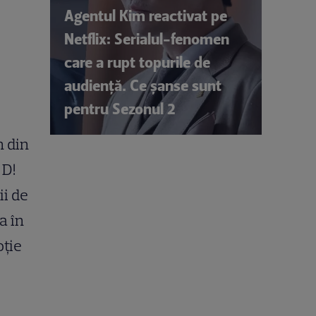
Agentul Kim reactivat pe
Netflix: Serialul-fenomen
care a rupt topurile de
audiență. Ce șanse sunt
pentru Sezonul 2
n din
 D!
ii de
a în
oție