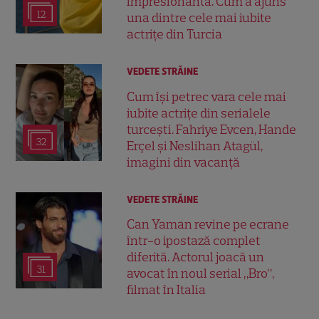
impresionantă. Cum a ajuns
12
una dintre cele mai iubite
actrițe din Turcia
VEDETE STRĂINE
Cum își petrec vara cele mai
iubite actrițe din serialele
turcești. Fahriye Evcen, Hande
32
Erçel și Neslihan Atagül,
imagini din vacanță
VEDETE STRĂINE
Can Yaman revine pe ecrane
într-o ipostază complet
diferită. Actorul joacă un
31
avocat în noul serial „Bro”,
filmat în Italia