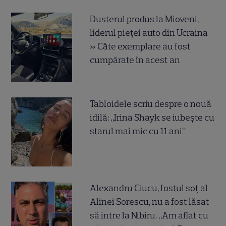
Dusterul produs la Mioveni,
liderul pieței auto din Ucraina
» Câte exemplare au fost
cumpărate în acest an
Tabloidele scriu despre o nouă
idilă: „Irina Shayk se iubește cu
starul mai mic cu 11 ani”
Alexandru Ciucu, fostul soț al
Alinei Sorescu, nu a fost lăsat
să intre la Nibiru. „Am aflat cu