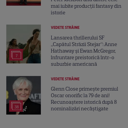
mai iubite producții fantasy din
istorie
VEDETE STRĂINE
Lansarea thrillerului SF
„Capătul Străzii Stejar”: Anne
Hathaway și Ewan McGregor,
7
înfruntare preistorică într-o
suburbie americană
VEDETE STRĂINE
Glenn Close primește premiul
Oscar onorific la 79 de ani!
Recunoaștere istorică după 8
38
nominalizări necâștigate