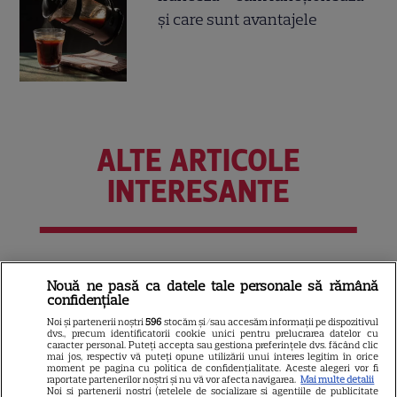
și care sunt avantajele
ALTE ARTICOLE
INTERESANTE
NETFLIX
Nouă ne pasă ca datele tale personale să rămână
confidențiale
Noutăți Netflix în august 2026:
Robert De Niro, „Nosferatu” și
Noi și partenerii noștri
596
stocăm și/sau accesăm informații pe dispozitivul
dvs., precum identificatorii cookie unici pentru prelucrarea datelor cu
noile sezoane din „Outer
caracter personal. Puteți accepta sau gestiona preferințele dvs. făcând clic
mai jos, respectiv vă puteți opune utilizării unui interes legitim în orice
16
Banks” și „Un veac de
moment pe pagina cu politica de confidențialitate. Aceste alegeri vor fi
raportate partenerilor noștri și nu vă vor afecta navigarea.
Mai multe detalii
singurătate”
Noi si partenerii nostri (retelele de socializare si agentiile de publicitate