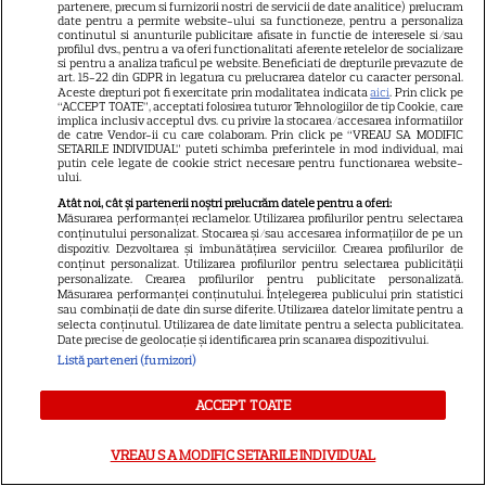
partenere, precum si furnizorii nostri de servicii de date analitice) prelucram
date pentru a permite website-ului sa functioneze, pentru a personaliza
continutul si anunturile publicitare afisate in functie de interesele si/sau
DISNEY PLUS
profilul dvs., pentru a va oferi functionalitati aferente retelelor de socializare
si pentru a analiza traficul pe website. Beneficiati de drepturile prevazute de
„Diavolul se îmbracă de la
art. 15-22 din GDPR in legatura cu prelucrarea datelor cu caracter personal.
Aceste drepturi pot fi exercitate prin modalitatea indicata
aici
. Prin click pe
Prada 2” s-a lansat pe Disney+.
“ACCEPT TOATE”, acceptati folosirea tuturor Tehnologiilor de tip Cookie, care
implica inclusiv acceptul dvs. cu privire la stocarea/accesarea informatiilor
Meryl Streep și Anne
de catre Vendor-ii cu care colaboram. Prin click pe “VREAU SA MODIFIC
SETARILE INDIVIDUAL” puteti schimba preferintele in mod individual, mai
Hathaway revin la revista
putin cele legate de cookie strict necesare pentru functionarea website-
Runway
ului.
Atât noi, cât și partenerii noștri prelucrăm datele pentru a oferi:
Măsurarea performanței reclamelor. Utilizarea profilurilor pentru selectarea
conținutului personalizat. Stocarea și/sau accesarea informațiilor de pe un
NETFLIX
dispozitiv. Dezvoltarea și îmbunătățirea serviciilor. Crearea profilurilor de
conținut personalizat. Utilizarea profilurilor pentru selectarea publicității
„Palatul de Est”, noul fenomen
personalizate. Crearea profilurilor pentru publicitate personalizată.
coreean de pe Netflix: Regele
Măsurarea performanței conținutului. Înțelegerea publicului prin statistici
sau combinații de date din surse diferite. Utilizarea datelor limitate pentru a
blestemat, fantomele și
selecta conținutul. Utilizarea de date limitate pentru a selecta publicitatea.
Date precise de geolocație și identificarea prin scanarea dispozitivului.
5
exorcistul care sfidează
Listă parteneri (furnizori)
moartea
ACCEPT TOATE
SERIALE ONLINE
VREAU SA MODIFIC SETARILE INDIVIDUAL
„Trafic”, episodul 3. Doru