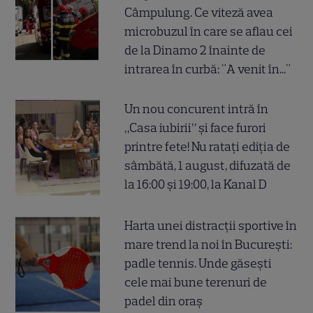
Câmpulung. Ce viteză avea
microbuzul în care se aflau cei
de la Dinamo 2 înainte de
intrarea în curbă: "A venit în..."
Un nou concurent intră în
„Casa iubirii” și face furori
printre fete! Nu ratați ediția de
sâmbătă, 1 august, difuzată de
la 16:00 și 19:00, la Kanal D
Harta unei distracții sportive în
mare trend la noi în București:
padle tennis. Unde găsești
cele mai bune terenuri de
padel din oraș