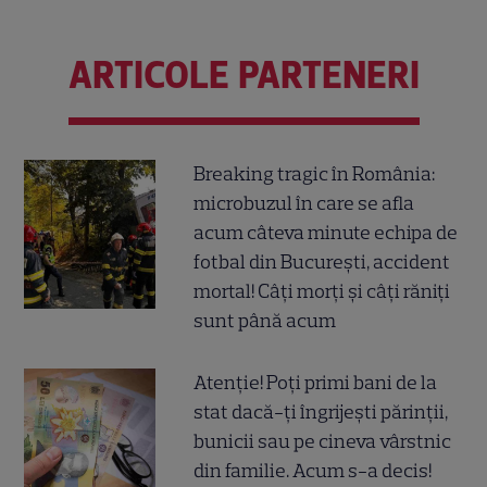
ARTICOLE PARTENERI
Breaking tragic în România:
microbuzul în care se afla
acum câteva minute echipa de
fotbal din București, accident
mortal! Câți morți și câți răniți
sunt până acum
Atenție! Poți primi bani de la
stat dacă-ți îngrijești părinții,
bunicii sau pe cineva vârstnic
din familie. Acum s-a decis!