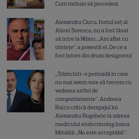
Cum trebuie să procedezi
Alexandru Ciucu, fostul soț al
Alinei Sorescu, nu a fost lăsat
să intre la Nibiru. „Am aflat cu
tristețe”, a povestit el. De ce a
fost întors din drum designerul
„Trăim într-o perioadă în care
nu mai avem voie să trecem cu
vederea astfel de
comportamente”. Andreea
Raicu critică derapajul lui
Alexandru Rogobete la adresa
medicului endocrinolog Ioana
Mihăilă: „Nu este acceptabil”.