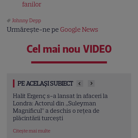
fanilor
Johnny Depp
Urmărește-ne pe
Google News
Cel mai nou VIDEO
PE ACELAȘI SUBIECT
O mai ții minte pe mama lui Stifler din
Jenni
„American Pie”? Jennifer Coolidge, la 64
fiica
de ani, dezvăluie greșeala pe care o
cele
regretă și astăzi
Citeș
Citește mai multe