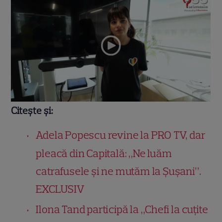
Citește și:
Adela Popescu revine la PRO TV, dar
pleacă din Capitală: „Ne luăm
catrafusele și ne mutăm la Șușani”.
EXCLUSIV
Ilona Tand participă la „Chefi la cuțite