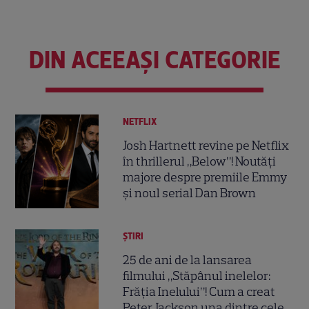
DIN ACEEAȘI CATEGORIE
NETFLIX
Josh Hartnett revine pe Netflix
în thrillerul „Below”! Noutăți
majore despre premiile Emmy
și noul serial Dan Brown
ȘTIRI
25 de ani de la lansarea
filmului „Stăpânul inelelor:
Frăția Inelului”! Cum a creat
Peter Jackson una dintre cele