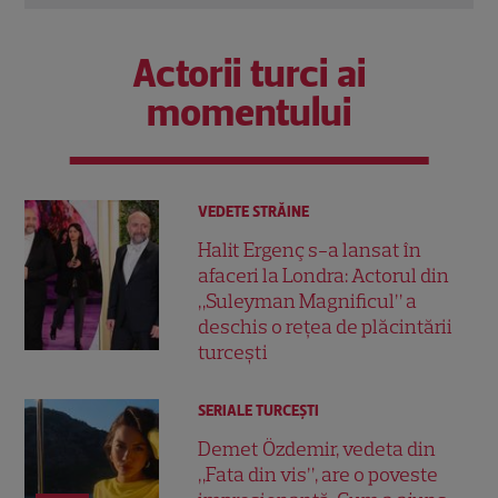
Actorii turci ai
momentului
VEDETE STRĂINE
Halit Ergenç s-a lansat în
afaceri la Londra: Actorul din
„Suleyman Magnificul” a
deschis o rețea de plăcintării
turcești
SERIALE TURCEŞTI
Demet Özdemir, vedeta din
„Fata din vis”, are o poveste