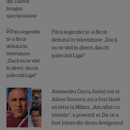
Fiica legendei și-a făcut
debutul în televiziune: „Dacă
nu te văd în direct, dau în
judecată Liga!”
Alexandru Ciucu, fostul soț al
Alinei Sorescu, nu a fost lăsat
să intre la Nibiru. „Am aflat cu
tristețe”, a povestit el. De ce a
fost întors din drum designerul