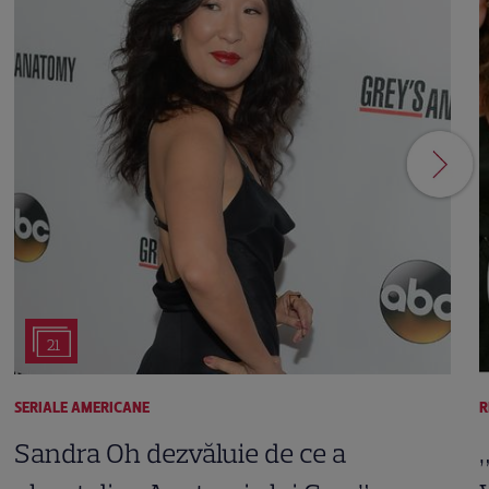
21
SERIALE AMERICANE
R
Sandra Oh dezvăluie de ce a