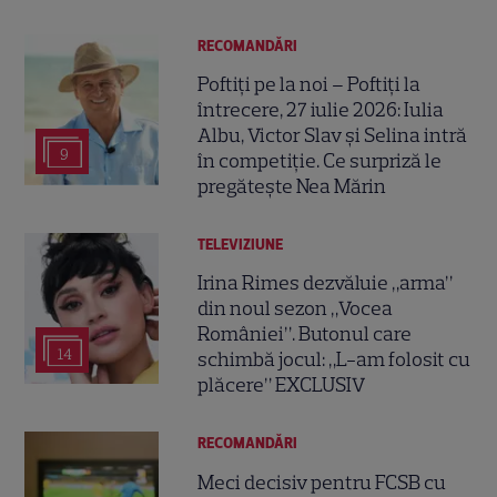
RECOMANDĂRI
Poftiți pe la noi – Poftiți la
întrecere, 27 iulie 2026: Iulia
Albu, Victor Slav și Selina intră
9
în competiție. Ce surpriză le
pregătește Nea Mărin
TELEVIZIUNE
Irina Rimes dezvăluie „arma”
din noul sezon „Vocea
României”. Butonul care
14
schimbă jocul: „L-am folosit cu
plăcere” EXCLUSIV
RECOMANDĂRI
Meci decisiv pentru FCSB cu