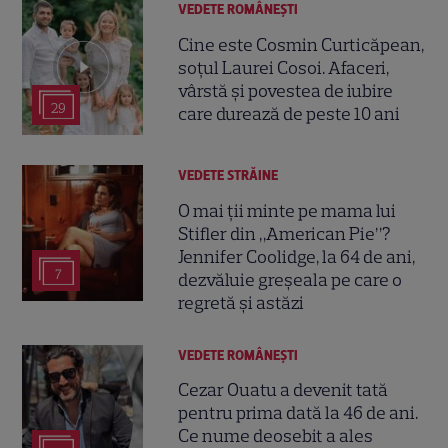
VEDETE ROMÂNEŞTI
Cine este Cosmin Curticăpean,
soțul Laurei Cosoi. Afaceri,
vârstă și povestea de iubire
29
care durează de peste 10 ani
VEDETE STRĂINE
O mai ții minte pe mama lui
Stifler din „American Pie”?
Jennifer Coolidge, la 64 de ani,
7
dezvăluie greșeala pe care o
regretă și astăzi
VEDETE ROMÂNEŞTI
Cezar Ouatu a devenit tată
pentru prima dată la 46 de ani.
Ce nume deosebit a ales