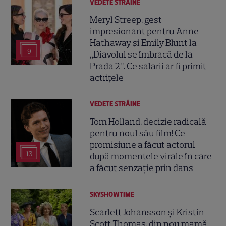
VEDETE STRĂINE
Meryl Streep, gest
impresionant pentru Anne
Hathaway și Emily Blunt la
9
„Diavolul se îmbracă de la
Prada 2”. Ce salarii ar fi primit
actrițele
VEDETE STRĂINE
Tom Holland, decizie radicală
pentru noul său film! Ce
promisiune a făcut actorul
13
după momentele virale în care
a făcut senzație prin dans
SKYSHOWTIME
Scarlett Johansson și Kristin
Scott Thomas, din nou mamă