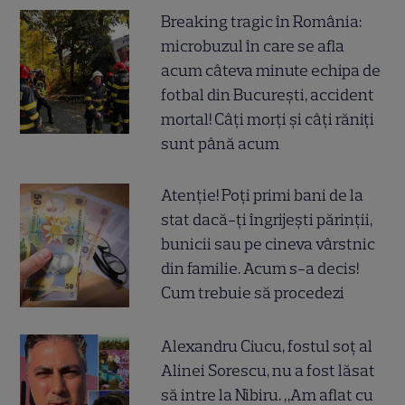
Breaking tragic în România:
microbuzul în care se afla
acum câteva minute echipa de
fotbal din București, accident
mortal! Câți morți și câți răniți
sunt până acum
Atenție! Poți primi bani de la
stat dacă-ți îngrijești părinții,
bunicii sau pe cineva vârstnic
din familie. Acum s-a decis!
Cum trebuie să procedezi
Alexandru Ciucu, fostul soț al
Alinei Sorescu, nu a fost lăsat
să intre la Nibiru. „Am aflat cu