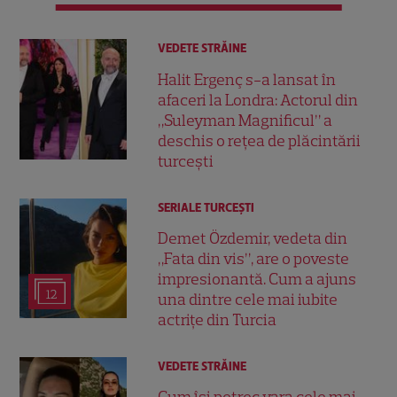
VEDETE STRĂINE
Halit Ergenç s-a lansat în
afaceri la Londra: Actorul din
„Suleyman Magnificul” a
deschis o rețea de plăcintării
turcești
SERIALE TURCEŞTI
Demet Özdemir, vedeta din
„Fata din vis”, are o poveste
impresionantă. Cum a ajuns
12
una dintre cele mai iubite
actrițe din Turcia
VEDETE STRĂINE