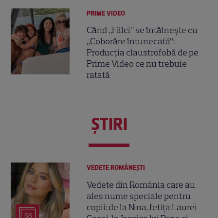
PRIME VIDEO
Când „Fălci” se întâlnește cu
„Coborâre întunecată”:
Producția claustrofobă de pe
Prime Video ce nu trebuie
ratată
ŞTIRI
VEDETE ROMÂNEŞTI
Vedete din România care au
ales nume speciale pentru
copii: de la Nina, fetița Laurei
68