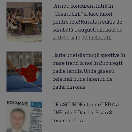
Un nou concurent intră în
„Casa iubirii” și face furori
printre fete! Nu ratați ediția de
sâmbătă, 1 august, difuzată de
la 16:00 și 19:00, la Kanal D
Harta unei distracții sportive în
mare trend la noi în București:
padle tennis. Unde găsești
cele mai bune terenuri de
padel din oraș
CE ASCUNDE ultima CIFRA a
CNP-ului? Dacă ai 3 sau 8
însemană că...