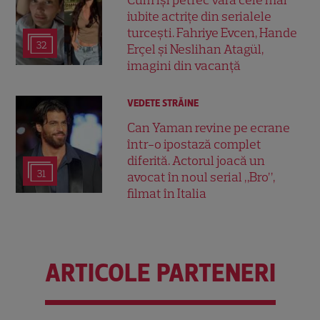
Cum își petrec vara cele mai
iubite actrițe din serialele
turcești. Fahriye Evcen, Hande
32
Erçel și Neslihan Atagül,
imagini din vacanță
VEDETE STRĂINE
Can Yaman revine pe ecrane
într-o ipostază complet
diferită. Actorul joacă un
31
avocat în noul serial „Bro”,
filmat în Italia
ARTICOLE PARTENERI