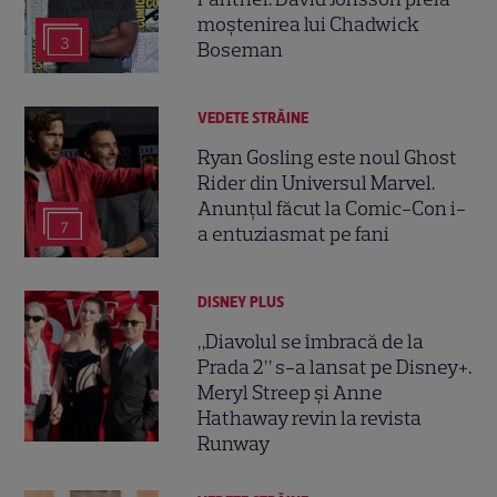
moștenirea lui Chadwick
3
Boseman
VEDETE STRĂINE
Ryan Gosling este noul Ghost
Rider din Universul Marvel.
Anunțul făcut la Comic-Con i-
7
a entuziasmat pe fani
DISNEY PLUS
„Diavolul se îmbracă de la
Prada 2” s-a lansat pe Disney+.
Meryl Streep și Anne
Hathaway revin la revista
Runway