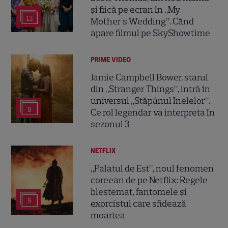
și fiică pe ecran în „My
13
Mother's Wedding”. Când
apare filmul pe SkyShowtime
PRIME VIDEO
Jamie Campbell Bower, starul
din „Stranger Things”, intră în
universul „Stăpânul Inelelor”.
9
Ce rol legendar va interpreta în
sezonul 3
NETFLIX
„Palatul de Est”, noul fenomen
coreean de pe Netflix: Regele
blestemat, fantomele și
5
exorcistul care sfidează
moartea