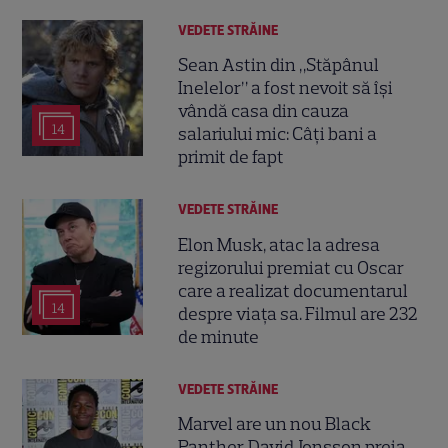
VEDETE STRĂINE
Sean Astin din „Stăpânul
Inelelor” a fost nevoit să își
vândă casa din cauza
14
salariului mic: Câți bani a
primit de fapt
VEDETE STRĂINE
Elon Musk, atac la adresa
regizorului premiat cu Oscar
care a realizat documentarul
14
despre viața sa. Filmul are 232
de minute
VEDETE STRĂINE
Marvel are un nou Black
Panther. David Jonsson preia