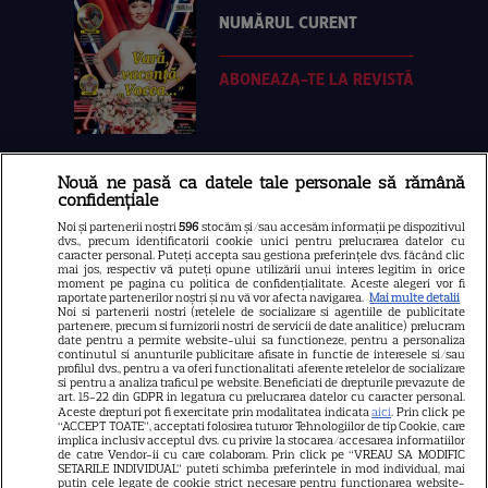
NUMĂRUL CURENT
ABONEAZA-TE LA REVISTĂ
Nouă ne pasă ca datele tale personale să rămână
Libertatea
confidențiale
Libertatea pentru femei
Noi și partenerii noștri
596
stocăm și/sau accesăm informații pe dispozitivul
dvs., precum identificatorii cookie unici pentru prelucrarea datelor cu
GSP
caracter personal. Puteți accepta sau gestiona preferințele dvs. făcând clic
mai jos, respectiv vă puteți opune utilizării unui interes legitim în orice
Știri mondene
moment pe pagina cu politica de confidențialitate. Aceste alegeri vor fi
raportate partenerilor noștri și nu vă vor afecta navigarea.
Mai multe detalii
Noi si partenerii nostri (retelele de socializare si agentiile de publicitate
Avantaje
partenere, precum si furnizorii nostri de servicii de date analitice) prelucram
date pentru a permite website-ului sa functioneze, pentru a personaliza
Elle
continutul si anunturile publicitare afisate in functie de interesele si/sau
profilul dvs., pentru a va oferi functionalitati aferente retelelor de socializare
Unica
si pentru a analiza traficul pe website. Beneficiati de drepturile prevazute de
art. 15-22 din GDPR in legatura cu prelucrarea datelor cu caracter personal.
Retete practice
Aceste drepturi pot fi exercitate prin modalitatea indicata
aici
. Prin click pe
“ACCEPT TOATE”, acceptati folosirea tuturor Tehnologiilor de tip Cookie, care
implica inclusiv acceptul dvs. cu privire la stocarea/accesarea informatiilor
de catre Vendor-ii cu care colaboram. Prin click pe “VREAU SA MODIFIC
SETARILE INDIVIDUAL” puteti schimba preferintele in mod individual, mai
URMĂREȘTE-NE PE
putin cele legate de cookie strict necesare pentru functionarea website-