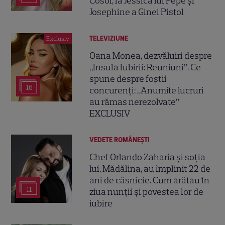
Cosoi, la Jessica lui Pepe și
Josephine a Ginei Pistol
TELEVIZIUNE
Exclusiv
Oana Monea, dezvăluiri despre
„Insula Iubirii: Reuniuni”. Ce
spune despre foștii
16
concurenți: „Anumite lucruri
au rămas nerezolvate”
EXCLUSIV
VEDETE ROMÂNEŞTI
Chef Orlando Zaharia și soția
lui, Mădălina, au împlinit 22 de
ani de căsnicie. Cum arătau în
11
ziua nunții și povestea lor de
iubire