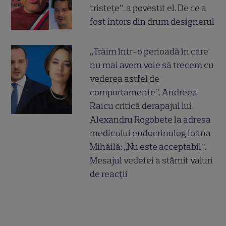
tristețe”, a povestit el. De ce a
fost întors din drum designerul
„Trăim într-o perioadă în care
nu mai avem voie să trecem cu
vederea astfel de
comportamente”. Andreea
Raicu critică derapajul lui
Alexandru Rogobete la adresa
medicului endocrinolog Ioana
Mihăilă: „Nu este acceptabil”.
Mesajul vedetei a stârnit valuri
de reacții