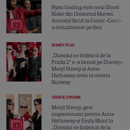
Ryan Gosling este noul Ghost
Rider din Universul Marvel.
Anunțul făcut la Comic-Con i-
7
a entuziasmat pe fani
DISNEY PLUS
„Diavolul se îmbracă de la
Prada 2” s-a lansat pe Disney+.
Meryl Streep și Anne
Hathaway revin la revista
Runway
VEDETE STRĂINE
Meryl Streep, gest
impresionant pentru Anne
Hathaway și Emily Blunt la
9
„Diavolul se îmbracă de la