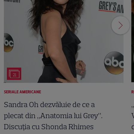
21
SERIALE AMERICANE
R
Sandra Oh dezvăluie de ce a
plecat din „Anatomia lui Grey”.
Discuția cu Shonda Rhimes