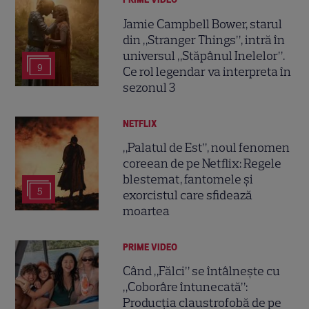
Jamie Campbell Bower, starul
din „Stranger Things”, intră în
universul „Stăpânul Inelelor”.
9
Ce rol legendar va interpreta în
sezonul 3
NETFLIX
„Palatul de Est”, noul fenomen
coreean de pe Netflix: Regele
blestemat, fantomele și
5
exorcistul care sfidează
moartea
PRIME VIDEO
Când „Fălci” se întâlnește cu
„Coborâre întunecată”:
Producția claustrofobă de pe