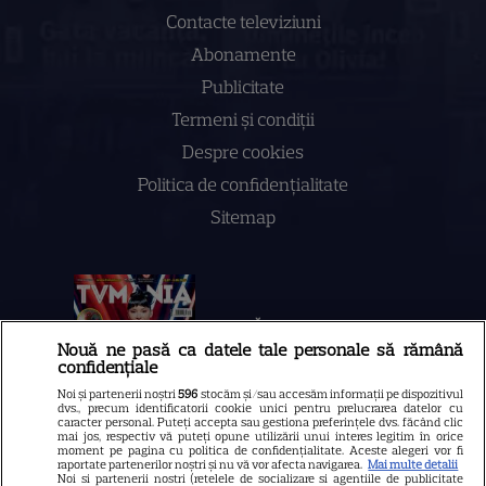
Contacte televiziuni
Abonamente
Publicitate
Termeni și condiții
Despre cookies
Politica de confidenţialitate
Sitemap
NUMĂRUL CURENT
Nouă ne pasă ca datele tale personale să rămână
confidențiale
ABONEAZA-TE LA REVISTĂ
Noi și partenerii noștri
596
stocăm și/sau accesăm informații pe dispozitivul
dvs., precum identificatorii cookie unici pentru prelucrarea datelor cu
caracter personal. Puteți accepta sau gestiona preferințele dvs. făcând clic
mai jos, respectiv vă puteți opune utilizării unui interes legitim în orice
moment pe pagina cu politica de confidențialitate. Aceste alegeri vor fi
raportate partenerilor noștri și nu vă vor afecta navigarea.
Mai multe detalii
Noi si partenerii nostri (retelele de socializare si agentiile de publicitate