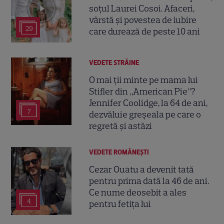
soțul Laurei Cosoi. Afaceri,
vârstă și povestea de iubire
29
care durează de peste 10 ani
VEDETE STRĂINE
O mai ții minte pe mama lui
Stifler din „American Pie”?
Jennifer Coolidge, la 64 de ani,
7
dezvăluie greșeala pe care o
regretă și astăzi
VEDETE ROMÂNEŞTI
Cezar Ouatu a devenit tată
pentru prima dată la 46 de ani.
Ce nume deosebit a ales
4
pentru fetița lui