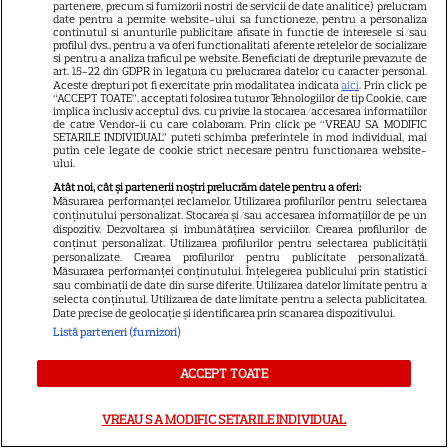
Libertatea
partenere, precum si furnizorii nostri de servicii de date analitice) prelucram
date pentru a permite website-ului sa functioneze, pentru a personaliza
Libertatea pentru femei
continutul si anunturile publicitare afisate in functie de interesele si/sau
profilul dvs., pentru a va oferi functionalitati aferente retelelor de socializare
si pentru a analiza traficul pe website. Beneficiati de drepturile prevazute de
GSP
art. 15-22 din GDPR in legatura cu prelucrarea datelor cu caracter personal.
Aceste drepturi pot fi exercitate prin modalitatea indicata
aici
. Prin click pe
Știri mondene
“ACCEPT TOATE”, acceptati folosirea tuturor Tehnologiilor de tip Cookie, care
implica inclusiv acceptul dvs. cu privire la stocarea/accesarea informatiilor
Avantaje
de catre Vendor-ii cu care colaboram. Prin click pe “VREAU SA MODIFIC
SETARILE INDIVIDUAL” puteti schimba preferintele in mod individual, mai
putin cele legate de cookie strict necesare pentru functionarea website-
Elle
ului.
Unica
Atât noi, cât și partenerii noștri prelucrăm datele pentru a oferi:
Măsurarea performanței reclamelor. Utilizarea profilurilor pentru selectarea
Retete practice
conținutului personalizat. Stocarea și/sau accesarea informațiilor de pe un
dispozitiv. Dezvoltarea și îmbunătățirea serviciilor. Crearea profilurilor de
conținut personalizat. Utilizarea profilurilor pentru selectarea publicității
personalizate. Crearea profilurilor pentru publicitate personalizată.
URMĂREȘTE-NE PE
Măsurarea performanței conținutului. Înțelegerea publicului prin statistici
sau combinații de date din surse diferite. Utilizarea datelor limitate pentru a
selecta conținutul. Utilizarea de date limitate pentru a selecta publicitatea.
Date precise de geolocație și identificarea prin scanarea dispozitivului.
Listă parteneri (furnizori)
ACCEPT TOATE
Copyright
2026
Ringier Romania – Toate Drepturile rezervate
VREAU SA MODIFIC SETARILE INDIVIDUAL