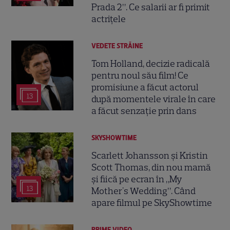
Prada 2”. Ce salarii ar fi primit
actrițele
VEDETE STRĂINE
Tom Holland, decizie radicală
pentru noul său film! Ce
promisiune a făcut actorul
13
după momentele virale în care
a făcut senzație prin dans
SKYSHOWTIME
Scarlett Johansson și Kristin
Scott Thomas, din nou mamă
și fiică pe ecran în „My
13
Mother's Wedding”. Când
apare filmul pe SkyShowtime
PRIME VIDEO