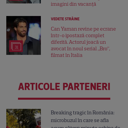
imagini din vacanță
VEDETE STRĂINE
Can Yaman revine pe ecrane
într-o ipostază complet
diferită. Actorul joacă un
31
avocat în noul serial „Bro”,
filmat în Italia
ARTICOLE PARTENERI
Breaking tragic în România:
microbuzul în care se afla
acum câteva minute echipa de