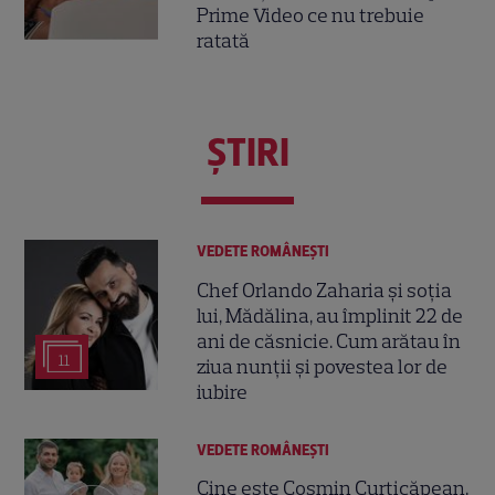
Prime Video ce nu trebuie
ratată
ŞTIRI
VEDETE ROMÂNEŞTI
Chef Orlando Zaharia și soția
lui, Mădălina, au împlinit 22 de
ani de căsnicie. Cum arătau în
11
ziua nunții și povestea lor de
iubire
VEDETE ROMÂNEŞTI
Cine este Cosmin Curticăpean,