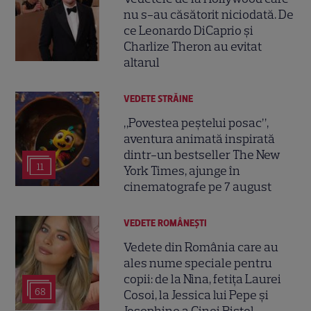
nu s-au căsătorit niciodată. De
ce Leonardo DiCaprio și
Charlize Theron au evitat
altarul
VEDETE STRĂINE
„Povestea peștelui posac”,
aventura animată inspirată
dintr-un bestseller The New
11
York Times, ajunge în
cinematografe pe 7 august
VEDETE ROMÂNEŞTI
Vedete din România care au
ales nume speciale pentru
copii: de la Nina, fetița Laurei
68
Cosoi, la Jessica lui Pepe și