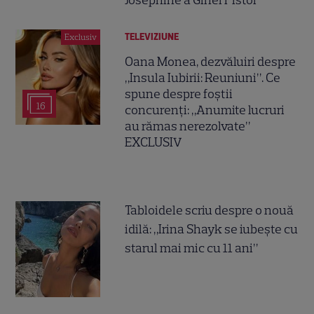
Josephine a Ginei Pistol
TELEVIZIUNE
Exclusiv
Oana Monea, dezvăluiri despre
„Insula Iubirii: Reuniuni”. Ce
spune despre foștii
16
concurenți: „Anumite lucruri
au rămas nerezolvate”
EXCLUSIV
Tabloidele scriu despre o nouă
idilă: „Irina Shayk se iubește cu
starul mai mic cu 11 ani”