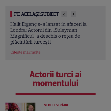
PE ACELAȘI SUBIECT
Vedete din România care au ales nume
Oana
speciale pentru copii: de la Nina, fetița
Iubi
Laurei Cosoi, la Jessica lui Pepe și
conc
Josephine a Ginei Pistol
nere
Citește mai multe
Citeș
Actorii turci ai
momentului
VEDETE STRĂINE