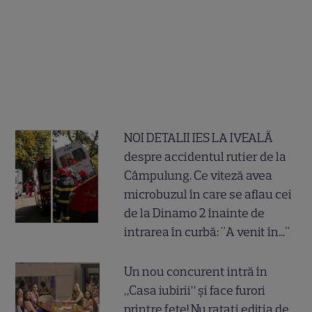
NOI DETALII IES LA IVEALĂ
despre accidentul rutier de la
Câmpulung. Ce viteză avea
microbuzul în care se aflau cei
de la Dinamo 2 înainte de
intrarea în curbă: "A venit în..."
Un nou concurent intră în
„Casa iubirii” și face furori
printre fete! Nu ratați ediția de