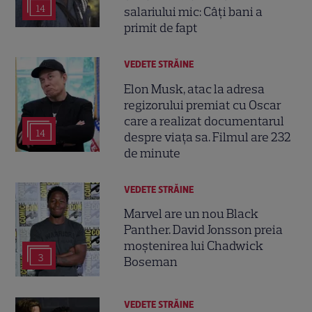
14
salariului mic: Câți bani a
primit de fapt
VEDETE STRĂINE
Elon Musk, atac la adresa
regizorului premiat cu Oscar
care a realizat documentarul
14
despre viața sa. Filmul are 232
de minute
VEDETE STRĂINE
Marvel are un nou Black
Panther. David Jonsson preia
moștenirea lui Chadwick
3
Boseman
VEDETE STRĂINE