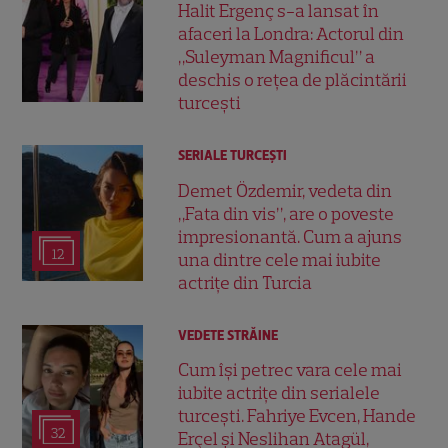
Halit Ergenç s-a lansat în
afaceri la Londra: Actorul din
„Suleyman Magnificul” a
deschis o rețea de plăcintării
turcești
SERIALE TURCEŞTI
Demet Özdemir, vedeta din
„Fata din vis”, are o poveste
impresionantă. Cum a ajuns
12
una dintre cele mai iubite
actrițe din Turcia
VEDETE STRĂINE
Cum își petrec vara cele mai
iubite actrițe din serialele
turcești. Fahriye Evcen, Hande
32
Erçel și Neslihan Atagül,