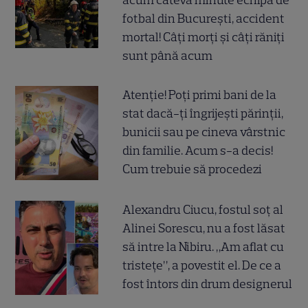
fotbal din București, accident
mortal! Câți morți și câți răniți
sunt până acum
Atenție! Poți primi bani de la
stat dacă-ți îngrijești părinții,
bunicii sau pe cineva vârstnic
din familie. Acum s-a decis!
Cum trebuie să procedezi
Alexandru Ciucu, fostul soț al
Alinei Sorescu, nu a fost lăsat
să intre la Nibiru. „Am aflat cu
tristețe”, a povestit el. De ce a
fost întors din drum designerul