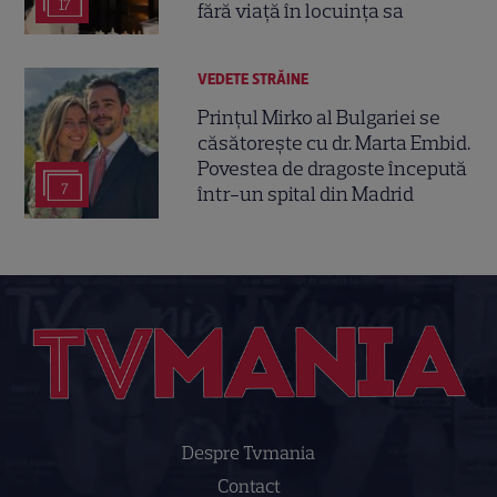
17
fără viață în locuința sa
VEDETE STRĂINE
Prințul Mirko al Bulgariei se
căsătorește cu dr. Marta Embid.
Povestea de dragoste începută
7
într-un spital din Madrid
Despre Tvmania
Contact