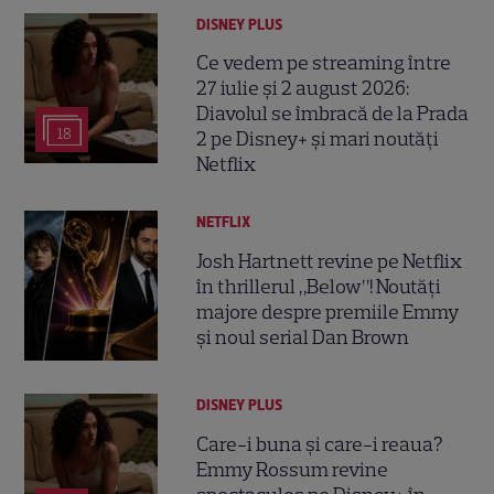
DISNEY PLUS
Ce vedem pe streaming între
27 iulie și 2 august 2026:
Diavolul se îmbracă de la Prada
18
2 pe Disney+ și mari noutăți
Netflix
NETFLIX
Josh Hartnett revine pe Netflix
în thrillerul „Below”! Noutăți
majore despre premiile Emmy
și noul serial Dan Brown
DISNEY PLUS
Care-i buna și care-i reaua?
Emmy Rossum revine