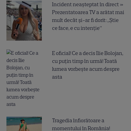
Incident neașteptat în direct »
Prezentatoarea TV a arătat mai
mult decât și-ar fi dorit: „Știe
ce face, e cu intenție”
E oficial! Ce a decis Ilie Bolojan,
cu puțin timp în urmă! Toată
lumea vorbește acum despre
asta
Tragedia înfiorătoare a
momentului în România!