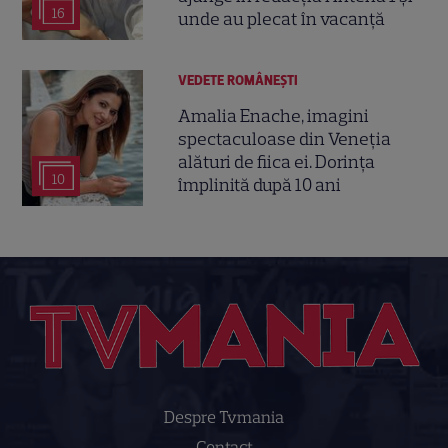
16
unde au plecat în vacanță
VEDETE ROMÂNEŞTI
Amalia Enache, imagini
spectaculoase din Veneția
alături de fiica ei. Dorința
10
împlinită după 10 ani
Despre Tvmania
Contact