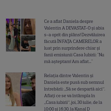
Ce a aflat Daniela despre
Valentin A DEVASTAT-O și abia
s-a oprit din plâns! Dezvăluirea
făcută ÎN FAȚA CAMERELOR a
luat prin surprindere chiar și
fanii emisiunii Casa Iubirii: "Nu
mă așteptam! Am aflat..."
Relația dintre Valentin și
Daniela este pusă sub semnul
întrebării: „Să se despartă aici”.
Aflați ce se va întâmpla în
„Casa iubirii”, joi, 30 iulie, de la
10:00 și 16:30, la Kanal D