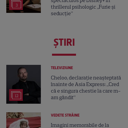
spectaculos pe Disney+ în
3
thrillerul psihologic „Furie și
seducție”
ŞTIRI
TELEVIZIUNE
Cheloo, declarație neașteptată
înainte de Asia Express: „Cred
că e singura chestie la care m-
12
am gândit”
VEDETE STRĂINE
Imagini memorabile de la