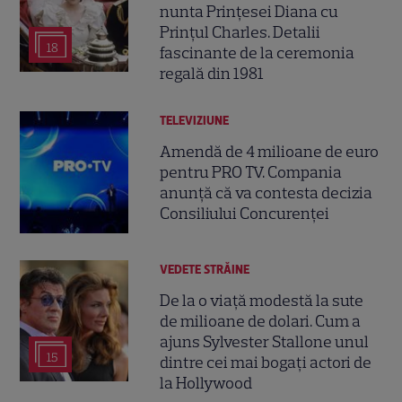
nunta Prințesei Diana cu
Prințul Charles. Detalii
18
fascinante de la ceremonia
regală din 1981
TELEVIZIUNE
Amendă de 4 milioane de euro
pentru PRO TV. Compania
anunță că va contesta decizia
Consiliului Concurenței
VEDETE STRĂINE
De la o viață modestă la sute
de milioane de dolari. Cum a
ajuns Sylvester Stallone unul
15
dintre cei mai bogați actori de
la Hollywood