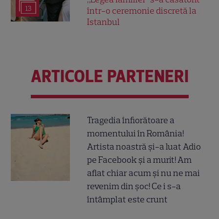
13
într-o ceremonie discretă la
Istanbul
ARTICOLE PARTENERI
Tragedia înfiorătoare a
momentului în România!
Artista noastră și-a luat Adio
pe Facebook și a murit! Am
aflat chiar acum și nu ne mai
revenim din șoc! Ce i s-a
întâmplat este crunt