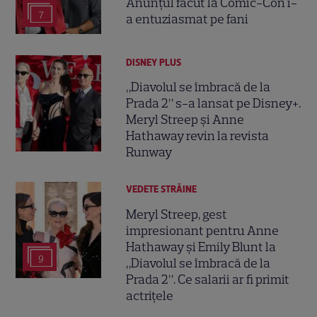
Anunțul făcut la Comic-Con i-
7
a entuziasmat pe fani
DISNEY PLUS
„Diavolul se îmbracă de la
Prada 2” s-a lansat pe Disney+.
Meryl Streep și Anne
Hathaway revin la revista
Runway
VEDETE STRĂINE
Meryl Streep, gest
impresionant pentru Anne
Hathaway și Emily Blunt la
9
„Diavolul se îmbracă de la
Prada 2”. Ce salarii ar fi primit
actrițele