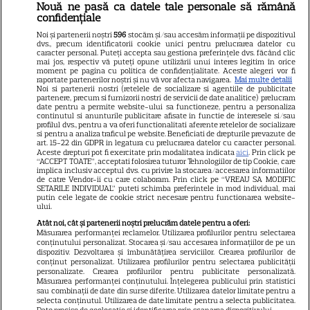
Nouă ne pasă ca datele tale personale să rămână
Libertatea
confidențiale
Libertatea pentru femei
Noi și partenerii noștri
596
stocăm și/sau accesăm informații pe dispozitivul
dvs., precum identificatorii cookie unici pentru prelucrarea datelor cu
GSP
caracter personal. Puteți accepta sau gestiona preferințele dvs. făcând clic
mai jos, respectiv vă puteți opune utilizării unui interes legitim în orice
Știri mondene
moment pe pagina cu politica de confidențialitate. Aceste alegeri vor fi
raportate partenerilor noștri și nu vă vor afecta navigarea.
Mai multe detalii
Noi si partenerii nostri (retelele de socializare si agentiile de publicitate
Avantaje
partenere, precum si furnizorii nostri de servicii de date analitice) prelucram
date pentru a permite website-ului sa functioneze, pentru a personaliza
Elle
continutul si anunturile publicitare afisate in functie de interesele si/sau
profilul dvs., pentru a va oferi functionalitati aferente retelelor de socializare
Unica
si pentru a analiza traficul pe website. Beneficiati de drepturile prevazute de
art. 15-22 din GDPR in legatura cu prelucrarea datelor cu caracter personal.
Retete practice
Aceste drepturi pot fi exercitate prin modalitatea indicata
aici
. Prin click pe
“ACCEPT TOATE”, acceptati folosirea tuturor Tehnologiilor de tip Cookie, care
implica inclusiv acceptul dvs. cu privire la stocarea/accesarea informatiilor
de catre Vendor-ii cu care colaboram. Prin click pe “VREAU SA MODIFIC
SETARILE INDIVIDUAL” puteti schimba preferintele in mod individual, mai
URMĂREȘTE-NE PE
putin cele legate de cookie strict necesare pentru functionarea website-
ului.
Atât noi, cât și partenerii noștri prelucrăm datele pentru a oferi:
Măsurarea performanței reclamelor. Utilizarea profilurilor pentru selectarea
conținutului personalizat. Stocarea și/sau accesarea informațiilor de pe un
dispozitiv. Dezvoltarea și îmbunătățirea serviciilor. Crearea profilurilor de
conținut personalizat. Utilizarea profilurilor pentru selectarea publicității
Copyright
2026
Ringier Romania – Toate Drepturile rezervate
personalizate. Crearea profilurilor pentru publicitate personalizată.
Măsurarea performanței conținutului. Înțelegerea publicului prin statistici
sau combinații de date din surse diferite. Utilizarea datelor limitate pentru a
selecta conținutul. Utilizarea de date limitate pentru a selecta publicitatea.
Date precise de geolocație și identificarea prin scanarea dispozitivului.