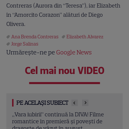
Contreras (Aurora din “Teresa”), iar Elizabeth
în “Amorcito Corazon” alături de Diego
Olivera.
Ana Brenda Contreras
Elizabeth Alvarez
Jorge Salinas
Urmărește-ne pe
Google News
Cel mai nou VIDEO
PE ACELAȘI SUBIECT
Eva Pavel a început filmările pentru noul
Echip
sezon „Apel la consilier”. Ce pregătește
Ce p
la Kanal D
conc