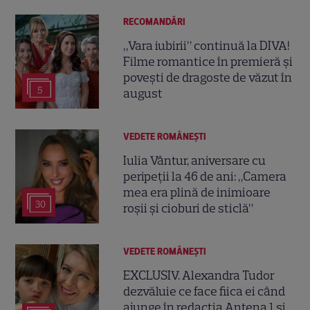
RECOMANDĂRI
„Vara iubirii” continuă la DIVA!
Filme romantice în premieră și
povești de dragoste de văzut în
5
august
VEDETE ROMÂNEŞTI
Iulia Vântur, aniversare cu
peripeții la 46 de ani: „Camera
mea era plină de inimioare
30
roșii și cioburi de sticlă”
VEDETE ROMÂNEŞTI
EXCLUSIV. Alexandra Tudor
dezvăluie ce face fiica ei când
ajunge în redacția Antena 1 și