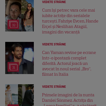
VEDETE STRĂINE
Cum își petrec vara cele mai
iubite actrițe din serialele
turcești. Fahriye Evcen, Hande
32
Erçel și Neslihan Atagül,
imagini din vacanță
VEDETE STRĂINE
Can Yaman revine pe ecrane
într-o ipostază complet
diferită. Actorul joacă un
31
avocat în noul serial „Bro”,
filmat în Italia
VEDETE STRĂINE
Primele imagini de la nunta
Damlei Sönmez. Actrița din
„Legea familiei” s-a căsătorit