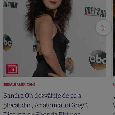
21
SERIALE AMERICANE
R
Sandra Oh dezvăluie de ce a
plecat din „Anatomia lui Grey”.
Discuția cu Shonda Rhimes