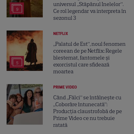
universul „Stăpânul Inelelor”.
9
Ce rol legendar va interpreta în
sezonul 3
NETFLIX
„Palatul de Est”, noul fenomen
coreean de pe Netflix: Regele
blestemat, fantomele și
5
exorcistul care sfidează
moartea
PRIME VIDEO
Când „Fălci” se întâlnește cu
„Coborâre întunecată”:
Producția claustrofobă de pe
Prime Video ce nu trebuie
ratată