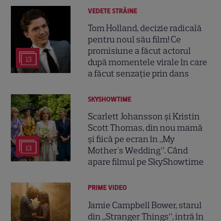
VEDETE STRĂINE
Tom Holland, decizie radicală
pentru noul său film! Ce
promisiune a făcut actorul
13
după momentele virale în care
a făcut senzație prin dans
SKYSHOWTIME
Scarlett Johansson și Kristin
Scott Thomas, din nou mamă
și fiică pe ecran în „My
13
Mother's Wedding”. Când
apare filmul pe SkyShowtime
PRIME VIDEO
Jamie Campbell Bower, starul
din „Stranger Things”, intră în