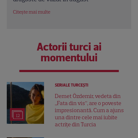
Citește mai multe
Citeș
Actorii turci ai
momentului
SERIALE TURCEŞTI
Demet Özdemir, vedeta din
„Fata din vis”, are o poveste
impresionantă. Cum a ajuns
12
una dintre cele mai iubite
actrițe din Turcia