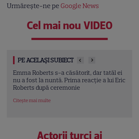
Urmărește-ne pe
Google News
Cel mai nou VIDEO
PE ACELAȘI SUBIECT
Emma Roberts s-a căsătorit, dar tatăl ei
Vede
nu a fost la nuntă. Prima reacție a lui Eric
căsă
e
Roberts după ceremonie
DiCa
altar
Citește mai multe
Citeș
Actorii turci ai