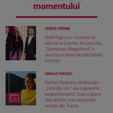
momentului
VEDETE STRĂINE
Halit Ergenç s-a lansat în
afaceri la Londra: Actorul din
„Suleyman Magnificul” a
deschis o rețea de plăcintării
turcești
SERIALE TURCEŞTI
Demet Özdemir, vedeta din
„Fata din vis”, are o poveste
impresionantă. Cum a ajuns
12
una dintre cele mai iubite
actrițe din Turcia