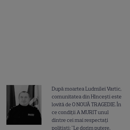
După moartea Ludmilei Vartic,
comunitatea din Hîncești este
lovită de O NOUĂ TRAGEDIE. În
ce condiții A MURIT unul
dintre cei mai respectați
polițiști: "Le dorim putere,