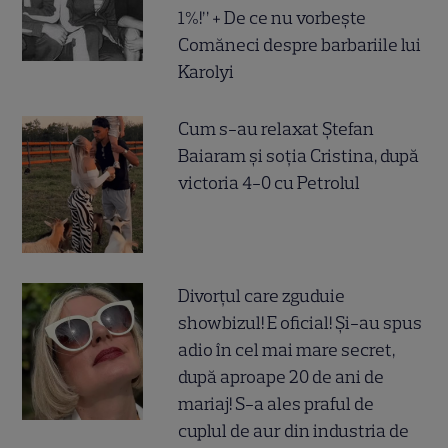
1%!” + De ce nu vorbește
Comăneci despre barbariile lui
Karolyi
Cum s-au relaxat Ștefan
Baiaram și soția Cristina, după
victoria 4-0 cu Petrolul
Divorțul care zguduie
showbizul! E oficial! Și-au spus
adio în cel mai mare secret,
după aproape 20 de ani de
mariaj! S-a ales praful de
cuplul de aur din industria de