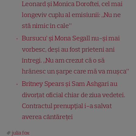
Leonard și Monica Doroftei, cel mai
longeviv cuplu al emisiunii: „Nu ne
stă nimic în cale”
Bursucu’ și Mona Segall nu-și mai
vorbesc, deși au fost prieteni ani
întregi. „Nu am crezut că o să
hrănesc un șarpe care mă va mușca”
Britney Spears și Sam Ashgari au
divorțat oficial chiar de ziua vedetei.
Contractul prenupțial i-a salvat
averea cântăreței
julia fox