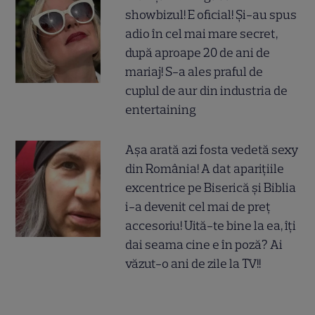
showbizul! E oficial! Și-au spus
adio în cel mai mare secret,
după aproape 20 de ani de
mariaj! S-a ales praful de
cuplul de aur din industria de
entertaining
Așa arată azi fosta vedetă sexy
din România! A dat aparițiile
excentrice pe Biserică și Biblia
i-a devenit cel mai de preț
accesoriu! Uită-te bine la ea, îți
dai seama cine e în poză? Ai
văzut-o ani de zile la TV!!