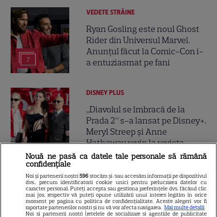
VEDETE STRĂINE
Ryan Gosling este noul Ghost
Rider din Universul Marvel.
Anunțul făcut la Comic-Con i-
7
a entuziasmat pe fani
DISNEY PLUS
„Diavolul se îmbracă de la
Prada 2” s-a lansat pe Disney+.
Meryl Streep și Anne
Hathaway revin la revista
Runway
Nouă ne pasă ca datele tale personale să rămână
confidențiale
Noi și partenerii noștri
596
stocăm și/sau accesăm informații pe dispozitivul
VEDETE STRĂINE
dvs., precum identificatorii cookie unici pentru prelucrarea datelor cu
caracter personal. Puteți accepta sau gestiona preferințele dvs. făcând clic
Meryl Streep, gest
mai jos, respectiv vă puteți opune utilizării unui interes legitim în orice
moment pe pagina cu politica de confidențialitate. Aceste alegeri vor fi
impresionant pentru Anne
raportate partenerilor noștri și nu vă vor afecta navigarea.
Mai multe detalii
Noi si partenerii nostri (retelele de socializare si agentiile de publicitate