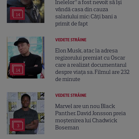
Inelelor” a fost nevoit să își
vândă casa din cauza
14
salariului mic: Câți bani a
primit de fapt
VEDETE STRĂINE
Elon Musk, atac la adresa
regizorului premiat cu Oscar
care a realizat documentarul
14
despre viața sa. Filmul are 232
de minute
VEDETE STRĂINE
Marvel are un nou Black
Panther. David Jonsson preia
moștenirea lui Chadwick
3
Boseman