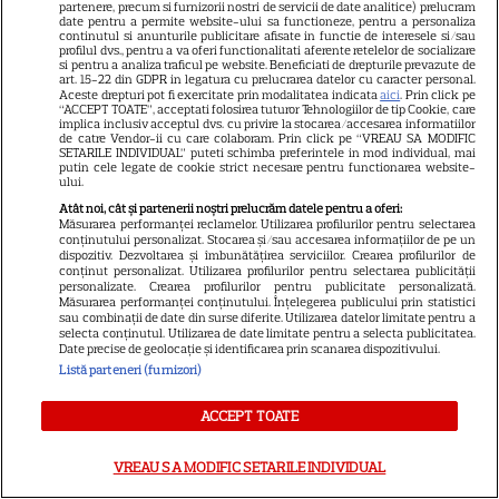
Hathaway și Emily Blunt la
partenere, precum si furnizorii nostri de servicii de date analitice) prelucram
date pentru a permite website-ului sa functioneze, pentru a personaliza
9
„Diavolul se îmbracă de la
continutul si anunturile publicitare afisate in functie de interesele si/sau
profilul dvs., pentru a va oferi functionalitati aferente retelelor de socializare
Prada 2”. Ce salarii ar fi primit
si pentru a analiza traficul pe website. Beneficiati de drepturile prevazute de
actrițele
art. 15-22 din GDPR in legatura cu prelucrarea datelor cu caracter personal.
Aceste drepturi pot fi exercitate prin modalitatea indicata
aici
. Prin click pe
“ACCEPT TOATE”, acceptati folosirea tuturor Tehnologiilor de tip Cookie, care
implica inclusiv acceptul dvs. cu privire la stocarea/accesarea informatiilor
de catre Vendor-ii cu care colaboram. Prin click pe “VREAU SA MODIFIC
SETARILE INDIVIDUAL” puteti schimba preferintele in mod individual, mai
putin cele legate de cookie strict necesare pentru functionarea website-
ŞTIRI
ului.
Atât noi, cât și partenerii noștri prelucrăm datele pentru a oferi:
Măsurarea performanței reclamelor. Utilizarea profilurilor pentru selectarea
conținutului personalizat. Stocarea și/sau accesarea informațiilor de pe un
dispozitiv. Dezvoltarea și îmbunătățirea serviciilor. Crearea profilurilor de
conținut personalizat. Utilizarea profilurilor pentru selectarea publicității
personalizate. Crearea profilurilor pentru publicitate personalizată.
VEDETE STRĂINE
Măsurarea performanței conținutului. Înțelegerea publicului prin statistici
sau combinații de date din surse diferite. Utilizarea datelor limitate pentru a
Vincent Pastore a murit la 80
selecta conținutul. Utilizarea de date limitate pentru a selecta publicitatea.
Date precise de geolocație și identificarea prin scanarea dispozitivului.
de ani. Actorul din „Clanul
Listă parteneri (furnizori)
Soprano” era celebru pentru
4
rolul lui Big Pussy
ACCEPT TOATE
VREAU SA MODIFIC SETARILE INDIVIDUAL
TELEVIZIUNE