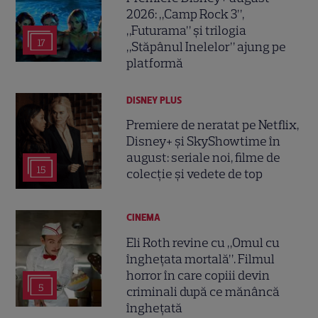
2026: „Camp Rock 3”,
„Futurama” și trilogia
17
„Stăpânul Inelelor” ajung pe
platformă
DISNEY PLUS
Premiere de neratat pe Netflix,
Disney+ și SkyShowtime în
august: seriale noi, filme de
15
colecție și vedete de top
CINEMA
Eli Roth revine cu „Omul cu
înghețata mortală”. Filmul
horror în care copiii devin
5
criminali după ce mănâncă
înghețată