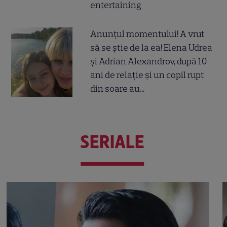
entertaining
Anunțul momentului! A vrut
să se știe de la ea! Elena Udrea
și Adrian Alexandrov, după 10
ani de relație și un copil rupt
din soare au...
SERIALE