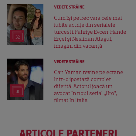
VEDETE STRĂINE
Cum își petrec vara cele mai
iubite actrițe din serialele
turcești. Fahriye Evcen, Hande
32
Erçel și Neslihan Atagül,
imagini din vacanță
VEDETE STRĂINE
Can Yaman revine pe ecrane
într-o ipostază complet
diferită. Actorul joacă un
31
avocat în noul serial „Bro”,
filmat în Italia
ARTICOLE PARTENERI