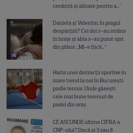
credință și alinare pentru a..."
Daniela și Valentin, în pragul
despărțirii? Cei doi s-au strâns
în brațe și abia s-au putut opri
din plâns: „Mi-e frică...”
Harta unei distracții sportive în
mare trend la noi în București:
padle tennis. Unde găsești
cele mai bune terenuri de
padel din oraș
CE ASCUNDE ultima CIFRA a
CNP-ului? Dacă ai 3 sau 8