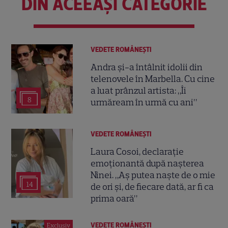
DIN ACEEAȘI CATEGORIE
VEDETE ROMÂNEŞTI
Andra și-a întâlnit idolii din
telenovele în Marbella. Cu cine
a luat prânzul artista: „Îi
8
urmăream în urmă cu ani”
VEDETE ROMÂNEŞTI
Laura Cosoi, declarație
emoționantă după nașterea
Ninei. „Aș putea naște de o mie
14
de ori și, de fiecare dată, ar fi ca
prima oară”
VEDETE ROMÂNEŞTI
Exclusiv