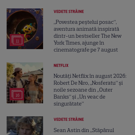
VEDETE STRĂINE
„Povestea peștelui posac”,
aventura animată inspirată
dintr-un bestseller The New
11
York Times, ajunge în
cinematografe pe 7 august
NETFLIX
Noutăți Netflix în august 2026:
Robert De Niro, „Nosferatu” și
noile sezoane din „Outer
16
Banks” și „Un veac de
singurătate”
VEDETE STRĂINE
Sean Astin din „Stăpânul