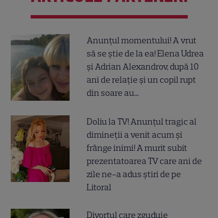
Anunțul momentului! A vrut
să se știe de la ea! Elena Udrea
și Adrian Alexandrov, după 10
ani de relație și un copil rupt
din soare au...
Doliu la TV! Anunțul tragic al
dimineții a venit acum și
frânge inimi! A murit subit
prezentatoarea TV care ani de
zile ne-a adus știri de pe
Litoral
Divorțul care zguduie