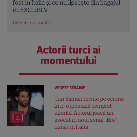
fost în Italia și ce nu lipsește din bagajul
foto
ei. EXCLUSIV
fanil
Citește mai multe
Citeș
Actorii turci ai
momentului
VEDETE STRĂINE
Can Yaman revine pe ecrane
într-o ipostază complet
diferită. Actorul joacă un
31
avocat în noul serial „Bro”,
filmat în Italia