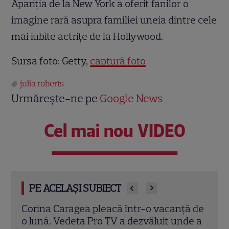
Apariția de la New York a oferit fanilor o
imagine rară asupra familiei uneia dintre cele
mai iubite actrițe de la Hollywood.
Sursa foto: Getty,
captură foto
julia roberts
Urmărește-ne pe
Google News
Cel mai nou VIDEO
PE ACELAȘI SUBIECT
Corina Caragea pleacă într-o vacanță de
Laur
 ani,
o lună. Vedeta Pro TV a dezvăluit unde a
de z