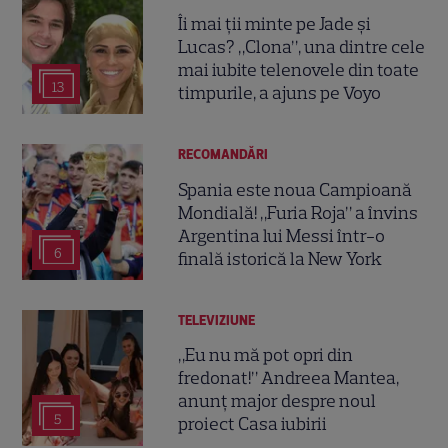
Îi mai ții minte pe Jade și
Lucas? „Clona”, una dintre cele
mai iubite telenovele din toate
13
timpurile, a ajuns pe Voyo
RECOMANDĂRI
Spania este noua Campioană
Mondială! „Furia Roja” a învins
Argentina lui Messi într-o
6
finală istorică la New York
TELEVIZIUNE
„Eu nu mă pot opri din
fredonat!” Andreea Mantea,
anunț major despre noul
5
proiect Casa iubirii