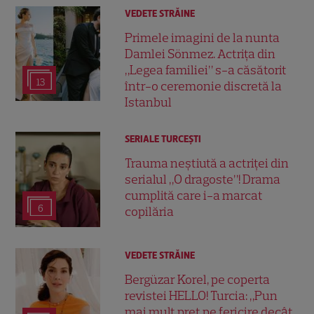
VEDETE STRĂINE
Primele imagini de la nunta
Damlei Sönmez. Actrița din
„Legea familiei” s-a căsătorit
13
într-o ceremonie discretă la
Istanbul
SERIALE TURCEŞTI
Trauma neștiută a actriței din
serialul „O dragoste”! Drama
cumplită care i-a marcat
6
copilăria
VEDETE STRĂINE
Bergüzar Korel, pe coperta
revistei HELLO! Turcia: „Pun
mai mult preț pe fericire decât