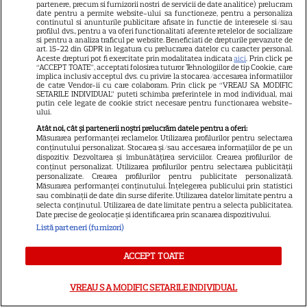
partenere, precum si furnizorii nostri de servicii de date analitice) prelucram
date pentru a permite website-ului sa functioneze, pentru a personaliza
continutul si anunturile publicitare afisate in functie de interesele si/sau
profilul dvs., pentru a va oferi functionalitati aferente retelelor de socializare
si pentru a analiza traficul pe website. Beneficiati de drepturile prevazute de
art. 15-22 din GDPR in legatura cu prelucrarea datelor cu caracter personal.
Aceste drepturi pot fi exercitate prin modalitatea indicata
aici
. Prin click pe
Ce nume se sărbătoresc de
“ACCEPT TOATE”, acceptati folosirea tuturor Tehnologiilor de tip Cookie, care
implica inclusiv acceptul dvs. cu privire la stocarea/accesarea informatiilor
Sfântul Ilie. Cui îi spunem La
de catre Vendor-ii cu care colaboram. Prin click pe “VREAU SA MODIFIC
SETARILE INDIVIDUAL” puteti schimba preferintele in mod individual, mai
Mulți Ani
putin cele legate de cookie strict necesare pentru functionarea website-
ului.
Atât noi, cât și partenerii noștri prelucrăm datele pentru a oferi:
Măsurarea performanței reclamelor. Utilizarea profilurilor pentru selectarea
conținutului personalizat. Stocarea și/sau accesarea informațiilor de pe un
dispozitiv. Dezvoltarea și îmbunătățirea serviciilor. Crearea profilurilor de
conținut personalizat. Utilizarea profilurilor pentru selectarea publicității
personalizate. Crearea profilurilor pentru publicitate personalizată.
Măsurarea performanței conținutului. Înțelegerea publicului prin statistici
ALTE ARTICOLE
sau combinații de date din surse diferite. Utilizarea datelor limitate pentru a
selecta conținutul. Utilizarea de date limitate pentru a selecta publicitatea.
Date precise de geolocație și identificarea prin scanarea dispozitivului.
INTERESANTE
Listă parteneri (furnizori)
ACCEPT TOATE
DISNEY PLUS
VREAU SA MODIFIC SETARILE INDIVIDUAL