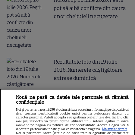
Horoscop 20 iulie 2026. Peștii
pot să aibă conflicte din cauza
unor cheltuieli necugetate
Rezultatele loto din 19 iulie
2026. Numerele câştigătoare
extrase duminică
Nouă ne pasă ca datele tale personale să rămână
confidențiale
Noi și partenerii noștri
596
stocăm și/sau accesăm informații pe dispozitivul
dvs., precum identificatorii cookie unici pentru prelucrarea datelor cu
Mesaje de Sfântul Ilie 2026.
caracter personal. Puteți accepta sau gestiona preferințele dvs. făcând clic
mai jos, respectiv vă puteți opune utilizării unui interes legitim în orice
Urări și felicitări de Sfântul Ilie
moment pe pagina cu politica de confidențialitate. Aceste alegeri vor fi
raportate partenerilor noștri și nu vă vor afecta navigarea.
Mai multe detalii
2026
Noi si partenerii nostri (retelele de socializare si agentiile de publicitate