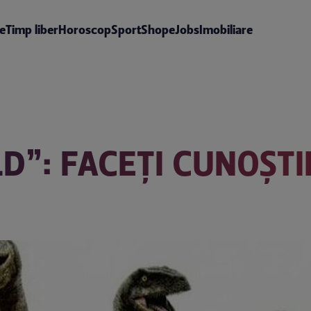
te
Timp liber
Horoscop
Sport
Shop
eJobs
Imobiliare
D”: FACEȚI CUNOȘTI