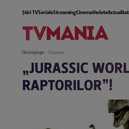
Știri TV
Seriale
Streaming
Cinema
Vedete
Actualita
Homepage
/
Cinema
„JURASSIC WORL
RAPTORILOR”!