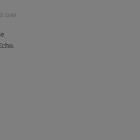
5, 12:49
de
Echo.