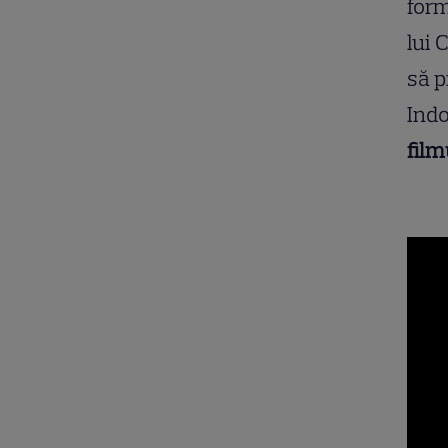
form
lui 
să p
Indo
film