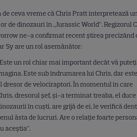
 de ceva vreme că Chris Pratt interpretează u
or de dinozauri în „Jurassic World”. Regizorul C
orrow ne-a confirmat recent știrea precizând c
r Sy are un rol asemănător:
Este un rol chiar mai important decât vă puteți
magina. Este sub îndrumarea lui Chris, dar este
l dresor de velociraptori. În momentul în care
hris, dresorul șef, și-a terminat treaba, el duce
inozaurii în cuști, are grijă de ei, le verifică dent
enul ăsta de lucruri. Are o relație foarte person
u aceștia”.