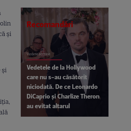
n
olin
Recomandări
ă și
Vedete străine
Vedetele de la Hollywood
 și
care nu s-au căsătorit
niciodată. De ce Leonardo
DiCaprio și Charlize Theron
iția,
au evitat altarul
ală