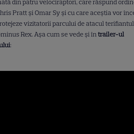
ată din patru velociraptori, care răspund ordin
Chris Pratt și Omar Sy și cu care aceștia vor în
rotejeze vizitatorii parcului de atacul terifiantu
minus Rex. Așa cum se vede și în
trailer-ul
ului
: