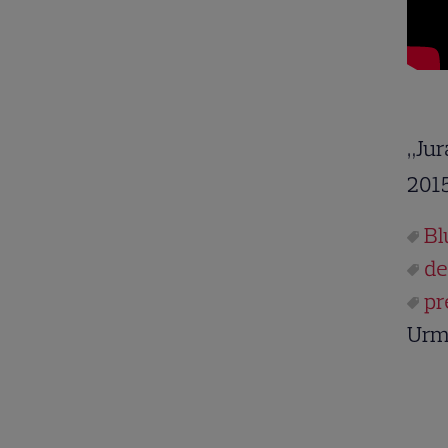
„Jur
2015
Bl
de
pr
Urm