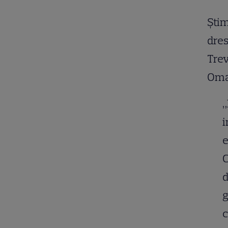
Știm
dres
Trev
Oma
„
i
e
C
d
g
c