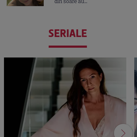
din soare au...
SERIALE