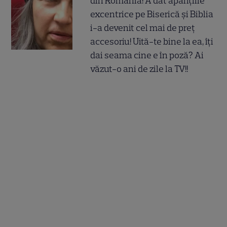
din România! A dat aparițiile
excentrice pe Biserică și Biblia
i-a devenit cel mai de preț
accesoriu! Uită-te bine la ea, îți
dai seama cine e în poză? Ai
văzut-o ani de zile la TV!!