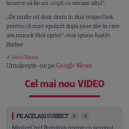
încerce să fie un „copil ca oricare altul”.
„De multe ori doar dorm în ziua respectivă,
pentru că sunt epuizat după şase zile în care
am muncit fără oprire”, mai spune Justin
Bieber.
Justin Bieber
Urmărește-ne pe
Google News
Cel mai nou VIDEO
PE ACELAȘI SUBIECT
onul
„Îmi este frică de Nea Mărin, dar vreau să
„Cara