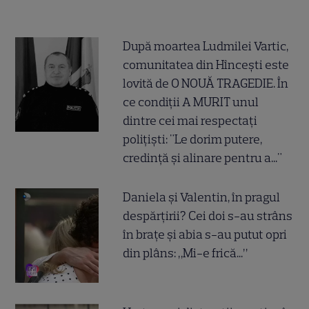
După moartea Ludmilei Vartic,
comunitatea din Hîncești este
lovită de O NOUĂ TRAGEDIE. În
ce condiții A MURIT unul
dintre cei mai respectați
polițiști: "Le dorim putere,
credință și alinare pentru a..."
Daniela și Valentin, în pragul
despărțirii? Cei doi s-au strâns
în brațe și abia s-au putut opri
din plâns: „Mi-e frică...”