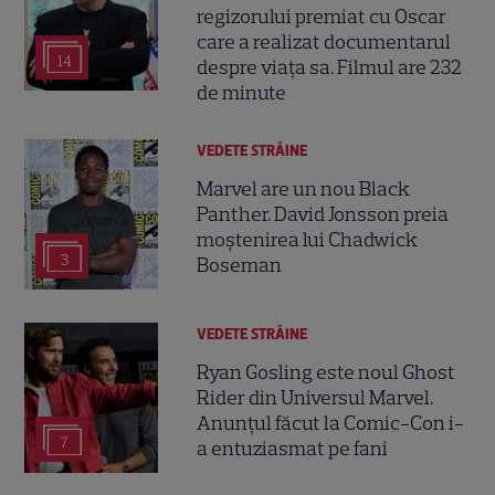
regizorului premiat cu Oscar
care a realizat documentarul
14
despre viața sa. Filmul are 232
de minute
VEDETE STRĂINE
Marvel are un nou Black
Panther. David Jonsson preia
moștenirea lui Chadwick
3
Boseman
VEDETE STRĂINE
Ryan Gosling este noul Ghost
Rider din Universul Marvel.
Anunțul făcut la Comic-Con i-
7
a entuziasmat pe fani