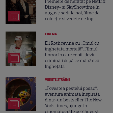
Premiere de neratat pe Netflix,
Disney+ și SkyShowtime în
august: seriale noi, filme de
15
colecție și vedete de top
CINEMA
Eli Roth revine cu „Omul cu
înghețata mortală”. Filmul
horror în care copiii devin
5
criminali după ce mănâncă
înghețată
VEDETE STRĂINE
„Povestea peștelui posac”,
aventura animată inspirată
dintr-un bestseller The New
11
York Times, ajunge în
cinematografe pe 7 august