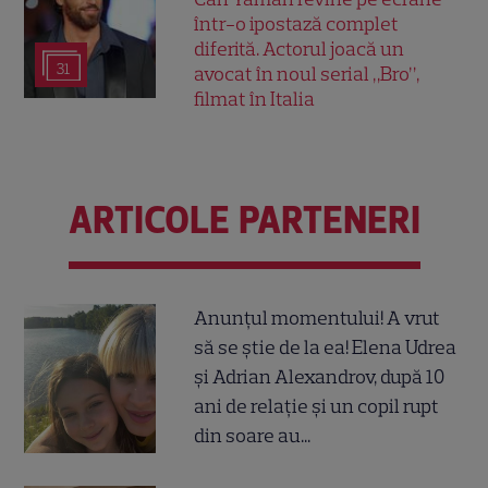
într-o ipostază complet
diferită. Actorul joacă un
31
avocat în noul serial „Bro”,
filmat în Italia
ARTICOLE PARTENERI
Anunțul momentului! A vrut
să se știe de la ea! Elena Udrea
și Adrian Alexandrov, după 10
ani de relație și un copil rupt
din soare au...