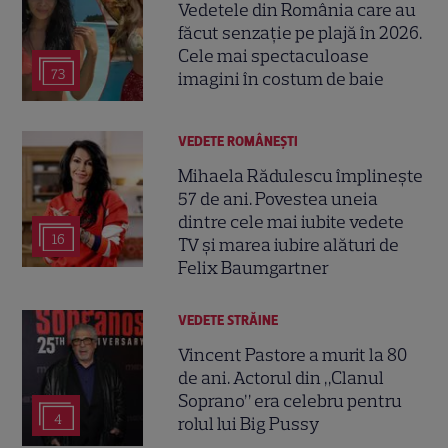
Vedetele din România care au
făcut senzație pe plajă în 2026.
Cele mai spectaculoase
73
imagini în costum de baie
VEDETE ROMÂNEŞTI
Mihaela Rădulescu împlinește
57 de ani. Povestea uneia
dintre cele mai iubite vedete
16
TV și marea iubire alături de
Felix Baumgartner
VEDETE STRĂINE
Vincent Pastore a murit la 80
de ani. Actorul din „Clanul
Soprano” era celebru pentru
4
rolul lui Big Pussy