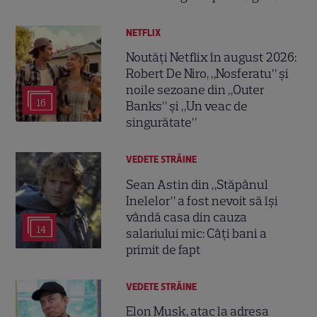
NETFLIX
Noutăți Netflix în august 2026:
Robert De Niro, „Nosferatu” și
noile sezoane din „Outer
16
Banks” și „Un veac de
singurătate”
VEDETE STRĂINE
Sean Astin din „Stăpânul
Inelelor” a fost nevoit să își
vândă casa din cauza
14
salariului mic: Câți bani a
primit de fapt
VEDETE STRĂINE
Elon Musk, atac la adresa