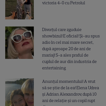
victoria 4-0 cu Petrolul
Divorțul care zguduie
showbizul! E oficial! Și-au spus
adio în cel mai mare secret,
după aproape 20 de ani de
mariaj! S-a ales praful de
cuplul de aur din industria de
entertaining
Anunțul momentului! A vrut
să se știe de la ea! Elena Udrea
și Adrian Alexandrov, după 10
ani de relație și un copil rupt