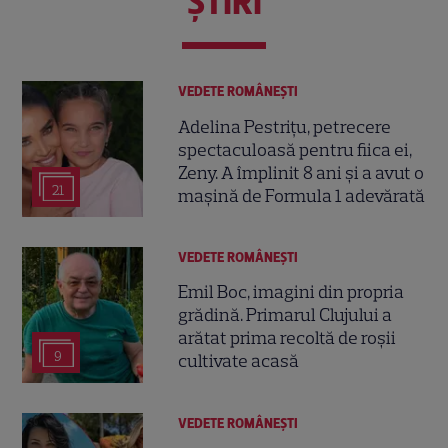
ŞTIRI
VEDETE ROMÂNEŞTI
Adelina Pestrițu, petrecere
spectaculoasă pentru fiica ei,
Zeny. A împlinit 8 ani și a avut o
21
mașină de Formula 1 adevărată
VEDETE ROMÂNEŞTI
Emil Boc, imagini din propria
grădină. Primarul Clujului a
arătat prima recoltă de roșii
9
cultivate acasă
VEDETE ROMÂNEŞTI