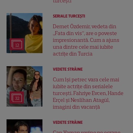
turcești
SERIALE TURCEŞTI
Demet Özdemir, vedeta din
„Fata din vis”, are o poveste
impresionantă. Cum a ajuns
12
una dintre cele mai iubite
actrițe din Turcia
VEDETE STRĂINE
Cum își petrec vara cele mai
iubite actrițe din serialele
turcești. Fahriye Evcen, Hande
32
Erçel și Neslihan Atagül,
imagini din vacanță
VEDETE STRĂINE
Can Yaman revine pe ecrane