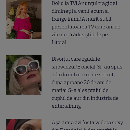
Doliu la TV! Anunțul tragic al
dimineții a venit acum și
frânge inimi! A murit subit
prezentatoarea TV care ani de
zile ne-a adus știri de pe
Litoral
Divorțul care zguduie
showbizul! E oficial! Și-au spus
adio în cel mai mare secret,
după aproape 20 de ani de
mariaj! S-a ales praful de
cuplul de aur din industria de
entertaining
Așa arată azi fosta vedetă sexy