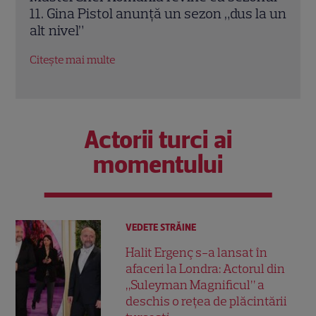
la un
arăt ce pot”. Ce vedete intră în noua
în R
ediție „Poftiți pe la noi – Poftiți la
inspi
întrecere”
Citeș
Citește mai multe
Actorii turci ai
momentului
VEDETE STRĂINE
Halit Ergenç s-a lansat în
afaceri la Londra: Actorul din
„Suleyman Magnificul” a
deschis o rețea de plăcintării