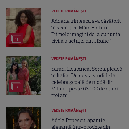
VEDETE ROMÂNEŞTI
Adriana Irimescu s-a căsătorit
în secret cu Marc Borțun.
Primele imagini de la cununia
11
civilă a actriței din „Trafic”
VEDETE ROMÂNEŞTI
Sarah, fiica Ancăi Serea, pleacă
în Italia. Cât costă studiile la
celebra școală de modă din
8
Milano: peste 68.000 de euro în
trei ani
VEDETE ROMÂNEŞTI
Adela Popescu, apariție
elegantă într-o rochie din