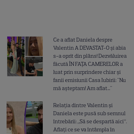
Ce a aflat Daniela despre
Valentin A DEVASTAT-O și abia
s-a oprit din plâns! Dezvăluirea
făcută ÎN FAȚA CAMERELOR a
luat prin surprindere chiar și
fanii emisiunii Casa Iubirii: "Nu
mă așteptam! Am aflat..."
Relația dintre Valentin și
Daniela este pusă sub semnul
întrebării: „Să se despartă aici”.
Aflați ce se va întâmpla în