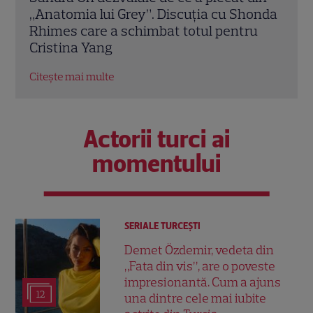
onda
Jonsson preia moștenirea lui Chadwick
de d
u
Boseman
unul
Hol
Citește mai multe
Citeș
Actorii turci ai
momentului
SERIALE TURCEŞTI
Demet Özdemir, vedeta din
„Fata din vis”, are o poveste
impresionantă. Cum a ajuns
12
una dintre cele mai iubite