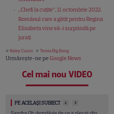
„Chefi la cuțite”, 11 octombrie 2022.
Românul care a gătit pentru Regina
Elisabeta vine să-i surprindă pe
jurați
Kaley Cuoco
Teoria Big Bang
Urmărește-ne pe
Google News
Cel mai nou VIDEO
PE ACELAȘI SUBIECT
din
Marvel are un nou Black Panther. David
De l