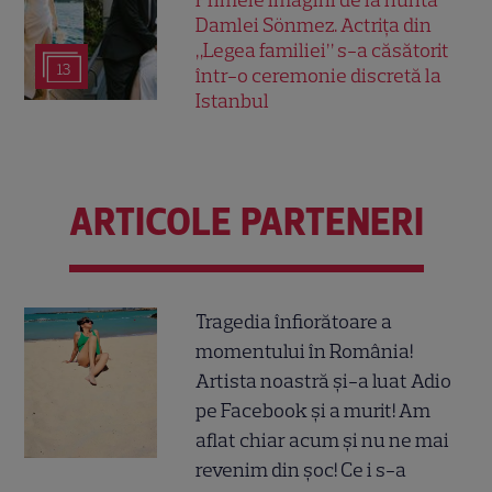
Primele imagini de la nunta
Damlei Sönmez. Actrița din
„Legea familiei” s-a căsătorit
13
într-o ceremonie discretă la
Istanbul
ARTICOLE PARTENERI
Tragedia înfiorătoare a
momentului în România!
Artista noastră și-a luat Adio
pe Facebook și a murit! Am
aflat chiar acum și nu ne mai
revenim din șoc! Ce i s-a