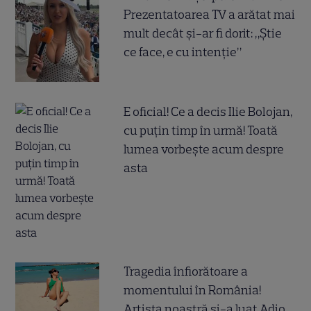
Prezentatoarea TV a arătat mai
mult decât și-ar fi dorit: „Știe
ce face, e cu intenție”
E oficial! Ce a decis Ilie Bolojan,
cu puțin timp în urmă! Toată
lumea vorbește acum despre
asta
Tragedia înfiorătoare a
momentului în România!
Artista noastră și-a luat Adio