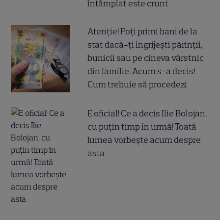
întâmplat este crunt
Atenție! Poți primi bani de la
stat dacă-ți îngrijești părinții,
bunicii sau pe cineva vârstnic
din familie. Acum s-a decis!
Cum trebuie să procedezi
E oficial! Ce a decis Ilie Bolojan,
cu puțin timp în urmă! Toată
lumea vorbește acum despre
asta