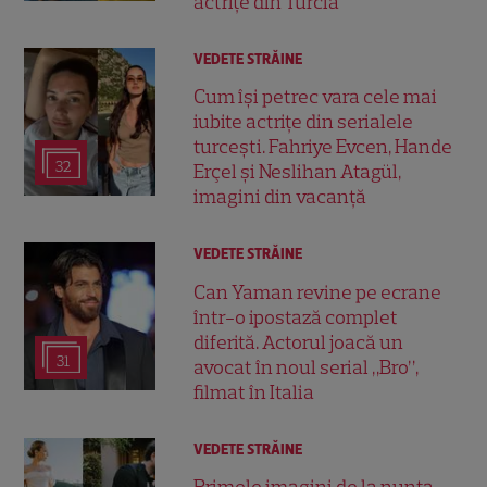
actrițe din Turcia
VEDETE STRĂINE
Cum își petrec vara cele mai
iubite actrițe din serialele
turcești. Fahriye Evcen, Hande
32
Erçel și Neslihan Atagül,
imagini din vacanță
VEDETE STRĂINE
Can Yaman revine pe ecrane
într-o ipostază complet
diferită. Actorul joacă un
31
avocat în noul serial „Bro”,
filmat în Italia
VEDETE STRĂINE