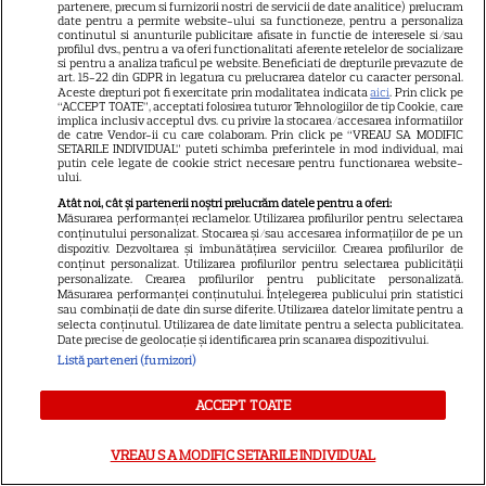
partenere, precum si furnizorii nostri de servicii de date analitice) prelucram
date pentru a permite website-ului sa functioneze, pentru a personaliza
continutul si anunturile publicitare afisate in functie de interesele si/sau
profilul dvs., pentru a va oferi functionalitati aferente retelelor de socializare
si pentru a analiza traficul pe website. Beneficiati de drepturile prevazute de
art. 15-22 din GDPR in legatura cu prelucrarea datelor cu caracter personal.
Aceste drepturi pot fi exercitate prin modalitatea indicata
aici
. Prin click pe
“ACCEPT TOATE”, acceptati folosirea tuturor Tehnologiilor de tip Cookie, care
implica inclusiv acceptul dvs. cu privire la stocarea/accesarea informatiilor
de catre Vendor-ii cu care colaboram. Prin click pe “VREAU SA MODIFIC
SETARILE INDIVIDUAL” puteti schimba preferintele in mod individual, mai
putin cele legate de cookie strict necesare pentru functionarea website-
ului.
Atât noi, cât și partenerii noștri prelucrăm datele pentru a oferi:
Măsurarea performanței reclamelor. Utilizarea profilurilor pentru selectarea
conținutului personalizat. Stocarea și/sau accesarea informațiilor de pe un
dispozitiv. Dezvoltarea și îmbunătățirea serviciilor. Crearea profilurilor de
conținut personalizat. Utilizarea profilurilor pentru selectarea publicității
21
personalizate. Crearea profilurilor pentru publicitate personalizată.
Măsurarea performanței conținutului. Înțelegerea publicului prin statistici
sau combinații de date din surse diferite. Utilizarea datelor limitate pentru a
selecta conținutul. Utilizarea de date limitate pentru a selecta publicitatea.
SERIALE AMERICANE
R
Date precise de geolocație și identificarea prin scanarea dispozitivului.
Listă parteneri (furnizori)
Sandra Oh dezvăluie de ce a
ACCEPT TOATE
plecat din „Anatomia lui Grey”.
Discuția cu Shonda Rhimes
VREAU SA MODIFIC SETARILE INDIVIDUAL