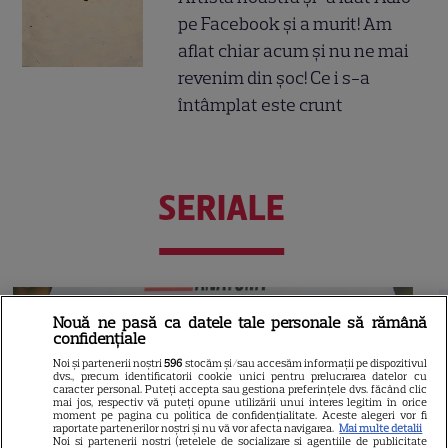
pe Facebook și a murit! Am
aflat chiar acum și nu ne mai
revenim din șoc! Ce i s-a
întâmplat este crunt
SERIALE
Nouă ne pasă ca datele tale personale să rămână
confidențiale
Noi și partenerii noștri
596
stocăm și/sau accesăm informații pe dispozitivul
dvs., precum identificatorii cookie unici pentru prelucrarea datelor cu
caracter personal. Puteți accepta sau gestiona preferințele dvs. făcând clic
mai jos, respectiv vă puteți opune utilizării unui interes legitim în orice
moment pe pagina cu politica de confidențialitate. Aceste alegeri vor fi
raportate partenerilor noștri și nu vă vor afecta navigarea.
Mai multe detalii
Noi si partenerii nostri (retelele de socializare si agentiile de publicitate