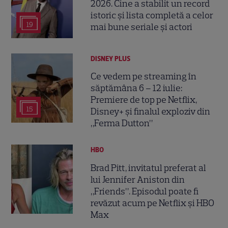
2026. Cine a stabilit un record
istoric și lista completă a celor
19
mai bune seriale și actori
DISNEY PLUS
Ce vedem pe streaming în
săptămâna 6 – 12 iulie:
Premiere de top pe Netflix,
15
Disney+ și finalul exploziv din
„Ferma Dutton”
HBO
Brad Pitt, invitatul preferat al
lui Jennifer Aniston din
„Friends”. Episodul poate fi
revăzut acum pe Netflix și HBO
Max