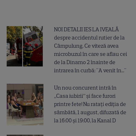
NOI DETALII IES LA IVEALĂ
despre accidentul rutier de la
Câmpulung. Ce viteză avea
microbuzul în care se aflau cei
de la Dinamo 2 înainte de
intrarea în curbă: "A venit în..."
Un nou concurent intră în
„Casa iubirii” și face furori
printre fete! Nu ratați ediția de
sâmbătă, 1 august, difuzată de
la 16:00 și 19:00, la Kanal D