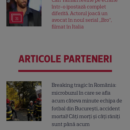
Can Yaman revine pe ecrane
într-o ipostază complet
diferită. Actorul joacă un
31
avocat în noul serial „Bro”,
filmat în Italia
ARTICOLE PARTENERI
Breaking tragic în România:
microbuzul în care se afla
acum câteva minute echipa de
fotbal din București, accident
mortal! Câți morți și câți răniți
sunt până acum