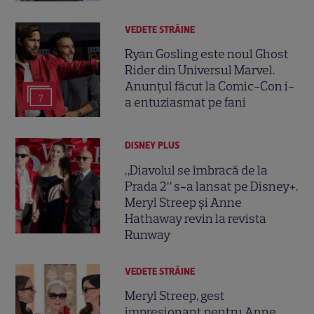
VEDETE STRĂINE
Ryan Gosling este noul Ghost
Rider din Universul Marvel.
Anunțul făcut la Comic-Con i-
7
a entuziasmat pe fani
DISNEY PLUS
„Diavolul se îmbracă de la
Prada 2” s-a lansat pe Disney+.
Meryl Streep și Anne
Hathaway revin la revista
Runway
VEDETE STRĂINE
Meryl Streep, gest
impresionant pentru Anne