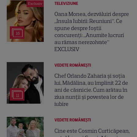
TELEVIZIUNE
Exclusiv
Oana Monea, dezvăluiri despre
„Insula Iubirii: Reuniuni”. Ce
spune despre foștii
16
concurenți: „Anumite lucruri
au rămas nerezolvate”
EXCLUSIV
VEDETE ROMÂNEŞTI
Chef Orlando Zaharia și soția
lui, Mădălina, au împlinit 22 de
ani de căsnicie. Cum arătau în
11
ziua nunții și povestea lor de
iubire
VEDETE ROMÂNEŞTI
Cine este Cosmin Curticăpean,