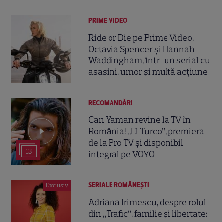
PRIME VIDEO
Ride or Die pe Prime Video.
Octavia Spencer și Hannah
Waddingham, într-un serial cu
asasini, umor și multă acțiune
RECOMANDĂRI
Can Yaman revine la TV în
România! „El Turco”, premiera
de la Pro TV și disponibil
13
integral pe VOYO
SERIALE ROMÂNEŞTI
Exclusiv
Adriana Irimescu, despre rolul
din „Trafic”, familie și libertate: