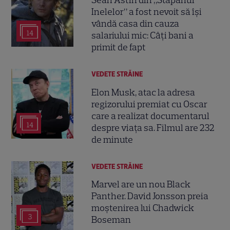
Sean Astin din „Stăpânul
Inelelor” a fost nevoit să își
vândă casa din cauza
14
salariului mic: Câți bani a
primit de fapt
VEDETE STRĂINE
Elon Musk, atac la adresa
regizorului premiat cu Oscar
care a realizat documentarul
14
despre viața sa. Filmul are 232
de minute
VEDETE STRĂINE
Marvel are un nou Black
Panther. David Jonsson preia
moștenirea lui Chadwick
3
Boseman