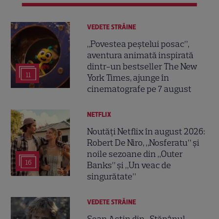
VEDETE STRĂINE
„Povestea peștelui posac”,
aventura animată inspirată
dintr-un bestseller The New
11
York Times, ajunge în
cinematografe pe 7 august
NETFLIX
Noutăți Netflix în august 2026:
Robert De Niro, „Nosferatu” și
noile sezoane din „Outer
16
Banks” și „Un veac de
singurătate”
VEDETE STRĂINE