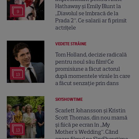
Hathaway și Emily Blunt la
9
„Diavolul se îmbracă de la
Prada 2”. Ce salarii ar fi primit
actrițele
VEDETE STRĂINE
Tom Holland, decizie radicală
pentru noul său film! Ce
promisiune a făcut actorul
13
după momentele virale în care
a făcut senzație prin dans
SKYSHOWTIME
Scarlett Johansson și Kristin
Scott Thomas, din nou mamă
și fiică pe ecran în „My
13
Mother's Wedding”. Când
apare filmul pe SkyShowtime