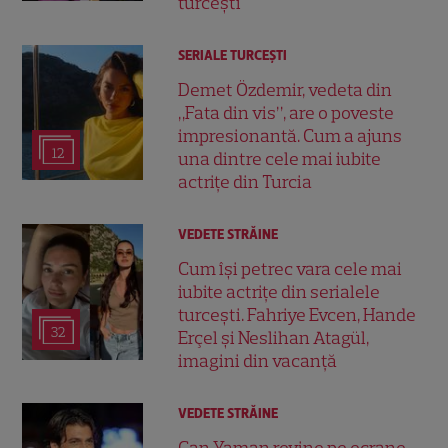
turcești
SERIALE TURCEŞTI
Demet Özdemir, vedeta din
„Fata din vis”, are o poveste
impresionantă. Cum a ajuns
12
una dintre cele mai iubite
actrițe din Turcia
VEDETE STRĂINE
Cum își petrec vara cele mai
iubite actrițe din serialele
turcești. Fahriye Evcen, Hande
32
Erçel și Neslihan Atagül,
imagini din vacanță
VEDETE STRĂINE