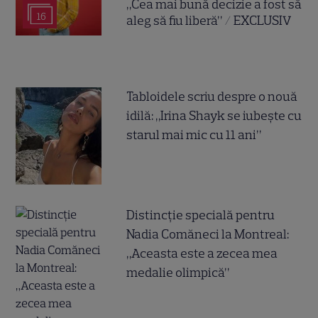
„Cea mai bună decizie a fost să
16
aleg să fiu liberă” / EXCLUSIV
Tabloidele scriu despre o nouă
idilă: „Irina Shayk se iubește cu
starul mai mic cu 11 ani”
Distincție specială pentru
Nadia Comăneci la Montreal:
„Aceasta este a zecea mea
medalie olimpică”