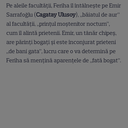
Pe aleile facultății, Feriha îl întâlnește pe Emir
Sarrafoğlu (
Cagatay Ulusoy
), „băiatul de aur”
al facultății, „prinţul moștenitor nocturn”,
cum îl alintă prietenii. Emir, un tânăr chipeș,
are părinți bogați și este înconjurat prieteni
„de bani gata”, lucru care o va determină pe
Feriha să mențină aparențele de „fată bogat”.