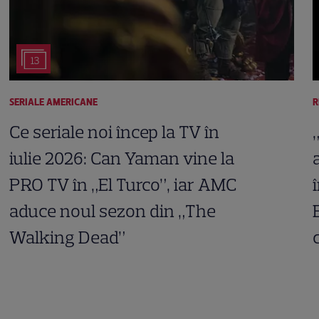
13
SERIALE AMERICANE
R
Ce seriale noi încep la TV în
iulie 2026: Can Yaman vine la
PRO TV în „El Turco”, iar AMC
aduce noul sezon din „The
Walking Dead”