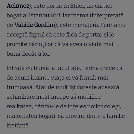
Aekmez
), este portar în Etiler, un cartier
bogat al Istanbulului, iar mama (interpretată
de
Vahide Gördüm
), este menajeră. Feriha nu
acceptă faptul că este fiică de portar și le
promite părinților că va avea o viață mai
bună decât a lor.
Intrată cu bursă la facultate, Feriha crede că
de acum înainte viața ei va fi mult mai
frumoasă. Atât de mult își dorește această
schimbare încât începe să modifice
realitatea, dându-le de înțeles noilor colegi,
majoritatea bogați, că provine dintr-o familie
înstărită.