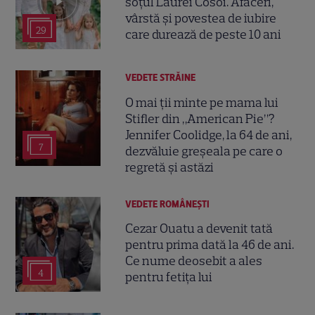
soțul Laurei Cosoi. Afaceri,
vârstă și povestea de iubire
29
care durează de peste 10 ani
VEDETE STRĂINE
O mai ții minte pe mama lui
Stifler din „American Pie”?
Jennifer Coolidge, la 64 de ani,
7
dezvăluie greșeala pe care o
regretă și astăzi
VEDETE ROMÂNEŞTI
Cezar Ouatu a devenit tată
pentru prima dată la 46 de ani.
Ce nume deosebit a ales
4
pentru fetița lui