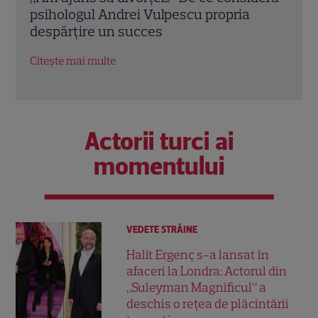
emisiunii „Apel la Consilier” pregătește
drag
un nou sezon intens la Kanal D
marc
Citește mai multe
Citeș
Actorii turci ai
momentului
VEDETE STRĂINE
Halit Ergenç s-a lansat în
afaceri la Londra: Actorul din
„Suleyman Magnificul” a
deschis o rețea de plăcintării