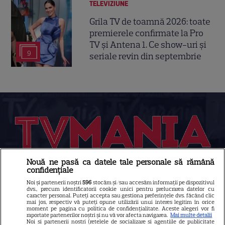
TELEVIZIUNE
Grila TV de toamnă 2026: toate
premierele confirmate la Pro
TV și Antena 1. Ce show-uri și
9
seriale revin din septembrie
Nouă ne pasă ca datele tale personale să rămână
confidențiale
Despre Tvmania
Noi și partenerii noștri
596
stocăm și/sau accesăm informații pe dispozitivul
Contact
dvs., precum identificatorii cookie unici pentru prelucrarea datelor cu
caracter personal. Puteți accepta sau gestiona preferințele dvs. făcând clic
Contacte televiziuni
mai jos, respectiv vă puteți opune utilizării unui interes legitim în orice
moment pe pagina cu politica de confidențialitate. Aceste alegeri vor fi
raportate partenerilor noștri și nu vă vor afecta navigarea.
Mai multe detalii
Abonamente
Noi si partenerii nostri (retelele de socializare si agentiile de publicitate