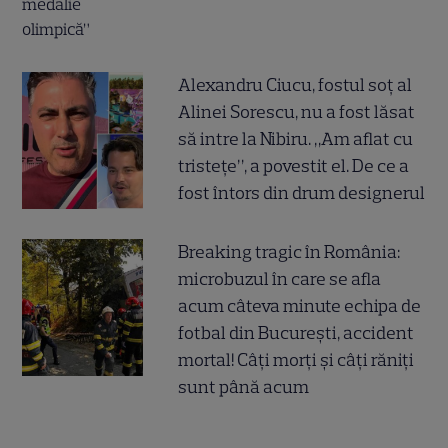
Alexandru Ciucu, fostul soț al
Alinei Sorescu, nu a fost lăsat
să intre la Nibiru. „Am aflat cu
tristețe”, a povestit el. De ce a
fost întors din drum designerul
Breaking tragic în România:
microbuzul în care se afla
acum câteva minute echipa de
fotbal din București, accident
mortal! Câți morți și câți răniți
sunt până acum