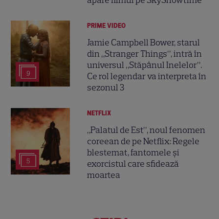
PRIME VIDEO
Jamie Campbell Bower, starul
din „Stranger Things”, intră în
universul „Stăpânul Inelelor”.
9
Ce rol legendar va interpreta în
sezonul 3
NETFLIX
„Palatul de Est”, noul fenomen
coreean de pe Netflix: Regele
blestemat, fantomele și
5
exorcistul care sfidează
moartea