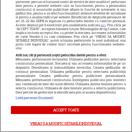
partenere, precum si furnizorii nostri de servicii de date analitice) prelucram
Publicitate
date pentru a permite website-ului sa functioneze, pentru a personaliza
continutul si anunturile publicitare afisate in functie de interesele si/sau
Termeni și condiții
profilul dvs., pentru a va oferi functionalitati aferente retelelor de socializare
si pentru a analiza traficul pe website. Beneficiati de drepturile prevazute de
art. 15-22 din GDPR in legatura cu prelucrarea datelor cu caracter personal.
Despre cookies
Aceste drepturi pot fi exercitate prin modalitatea indicata
aici
. Prin click pe
“ACCEPT TOATE”, acceptati folosirea tuturor Tehnologiilor de tip Cookie, care
Politica de confidenţialitate
implica inclusiv acceptul dvs. cu privire la stocarea/accesarea informatiilor
de catre Vendor-ii cu care colaboram. Prin click pe “VREAU SA MODIFIC
Sitemap
SETARILE INDIVIDUAL” puteti schimba preferintele in mod individual, mai
putin cele legate de cookie strict necesare pentru functionarea website-
ului.
Atât noi, cât și partenerii noștri prelucrăm datele pentru a oferi:
Măsurarea performanței reclamelor. Utilizarea profilurilor pentru selectarea
conținutului personalizat. Stocarea și/sau accesarea informațiilor de pe un
dispozitiv. Dezvoltarea și îmbunătățirea serviciilor. Crearea profilurilor de
NUMĂRUL CURENT
conținut personalizat. Utilizarea profilurilor pentru selectarea publicității
personalizate. Crearea profilurilor pentru publicitate personalizată.
Măsurarea performanței conținutului. Înțelegerea publicului prin statistici
sau combinații de date din surse diferite. Utilizarea datelor limitate pentru a
ABONEAZA-TE LA REVISTĂ
selecta conținutul. Utilizarea de date limitate pentru a selecta publicitatea.
Date precise de geolocație și identificarea prin scanarea dispozitivului.
Listă parteneri (furnizori)
ACCEPT TOATE
Libertatea
Libertatea pentru femei
VREAU SA MODIFIC SETARILE INDIVIDUAL
GSP