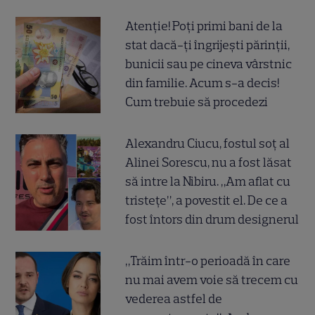
Atenție! Poți primi bani de la
stat dacă-ți îngrijești părinții,
bunicii sau pe cineva vârstnic
din familie. Acum s-a decis!
Cum trebuie să procedezi
Alexandru Ciucu, fostul soț al
Alinei Sorescu, nu a fost lăsat
să intre la Nibiru. „Am aflat cu
tristețe”, a povestit el. De ce a
fost întors din drum designerul
„Trăim într-o perioadă în care
nu mai avem voie să trecem cu
vederea astfel de