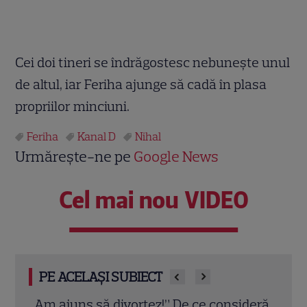
Cei doi tineri se îndrăgostesc nebunește unul
de altul, iar Feriha ajunge să cadă în plasa
propriilor minciuni.
Feriha
Kanal D
Nihal
Urmărește-ne pe
Google News
Cel mai nou VIDEO
PE ACELAȘI SUBIECT
deră
Eva Pavel nu ia vacanță! Realizatoarea
Trau