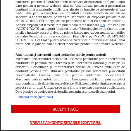
VEDETE STRĂINE
partenere, precum si furnizorii nostri de servicii de date analitice) prelucram
date pentru a permite website-ului sa functioneze, pentru a personaliza
continutul si anunturile publicitare afisate in functie de interesele si/sau
Tom Holland, decizie radicală
profilul dvs., pentru a va oferi functionalitati aferente retelelor de socializare
si pentru a analiza traficul pe website. Beneficiati de drepturile prevazute de
pentru noul său film! Ce
art. 15-22 din GDPR in legatura cu prelucrarea datelor cu caracter personal.
promisiune a făcut actorul
Aceste drepturi pot fi exercitate prin modalitatea indicata
aici
. Prin click pe
“ACCEPT TOATE”, acceptati folosirea tuturor Tehnologiilor de tip Cookie, care
13
după momentele virale în care
implica inclusiv acceptul dvs. cu privire la stocarea/accesarea informatiilor
de catre Vendor-ii cu care colaboram. Prin click pe “VREAU SA MODIFIC
a făcut senzație prin dans
SETARILE INDIVIDUAL” puteti schimba preferintele in mod individual, mai
putin cele legate de cookie strict necesare pentru functionarea website-
ului.
SKYSHOWTIME
Atât noi, cât și partenerii noștri prelucrăm datele pentru a oferi:
Măsurarea performanței reclamelor. Utilizarea profilurilor pentru selectarea
conținutului personalizat. Stocarea și/sau accesarea informațiilor de pe un
Scarlett Johansson și Kristin
dispozitiv. Dezvoltarea și îmbunătățirea serviciilor. Crearea profilurilor de
Scott Thomas, din nou mamă
conținut personalizat. Utilizarea profilurilor pentru selectarea publicității
personalizate. Crearea profilurilor pentru publicitate personalizată.
și fiică pe ecran în „My
Măsurarea performanței conținutului. Înțelegerea publicului prin statistici
13
sau combinații de date din surse diferite. Utilizarea datelor limitate pentru a
Mother's Wedding”. Când
selecta conținutul. Utilizarea de date limitate pentru a selecta publicitatea.
apare filmul pe SkyShowtime
Date precise de geolocație și identificarea prin scanarea dispozitivului.
Listă parteneri (furnizori)
PRIME VIDEO
ACCEPT TOATE
Jamie Campbell Bower, starul
din „Stranger Things”, intră în
VREAU SA MODIFIC SETARILE INDIVIDUAL
universul „Stăpânul Inelelor”.