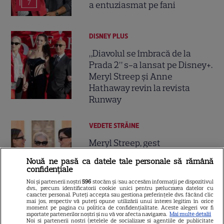
7
a entuziasmat pe fani
DISNEY PLUS
„Diavolul se îmbracă de la
Prada 2” s-a lansat pe Disney+.
Meryl Streep și Anne
Hathaway revin la revista
Runway
VEDETE STRĂINE
Meryl Streep, gest
impresionant pentru Anne
Nouă ne pasă ca datele tale personale să rămână
Hathaway și Emily Blunt la
confidențiale
9
„Diavolul se îmbracă de la
Noi și partenerii noștri
596
stocăm și/sau accesăm informații pe dispozitivul
Prada 2”. Ce salarii ar fi primit
dvs., precum identificatorii cookie unici pentru prelucrarea datelor cu
caracter personal. Puteți accepta sau gestiona preferințele dvs. făcând clic
actrițele
mai jos, respectiv vă puteți opune utilizării unui interes legitim în orice
moment pe pagina cu politica de confidențialitate. Aceste alegeri vor fi
raportate partenerilor noștri și nu vă vor afecta navigarea.
Mai multe detalii
Noi si partenerii nostri (retelele de socializare si agentiile de publicitate