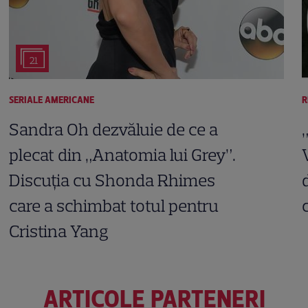
21
SERIALE AMERICANE
R
Sandra Oh dezvăluie de ce a
plecat din „Anatomia lui Grey”.
Discuția cu Shonda Rhimes
care a schimbat totul pentru
Cristina Yang
ARTICOLE PARTENERI