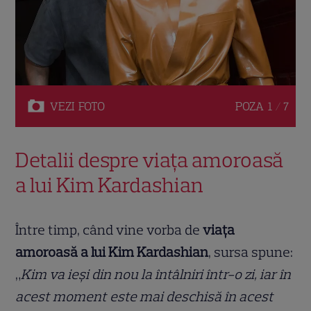
VEZI
FOTO
POZA
1 / 7
Detalii despre viața amoroasă
a lui Kim Kardashian
Între timp, când vine vorba de
viața
amoroasă a lui Kim Kardashian
, sursa spune:
„
Kim va ieși din nou la întâlniri într-o zi, iar în
acest moment este mai deschisă în acest