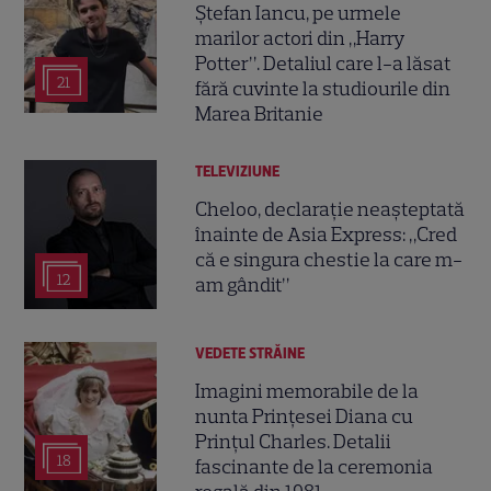
Ștefan Iancu, pe urmele
marilor actori din „Harry
Potter”. Detaliul care l-a lăsat
21
fără cuvinte la studiourile din
Marea Britanie
TELEVIZIUNE
Cheloo, declarație neașteptată
înainte de Asia Express: „Cred
că e singura chestie la care m-
12
am gândit”
VEDETE STRĂINE
Imagini memorabile de la
nunta Prințesei Diana cu
Prințul Charles. Detalii
18
fascinante de la ceremonia