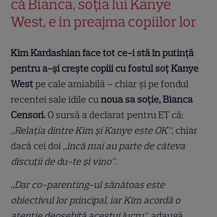
că Bianca, soția lui Kanye
West, e în preajma copiilor lor
Kim Kardashian face tot ce-i stă în putință
pentru a-și crește copiii cu fostul soț Kanye
West
pe cale amiabilă – chiar și pe fondul
recentei sale idile cu
noua sa soție, Bianca
Censori.
O sursă a declarat pentru ET că:
„
Relația dintre Kim și Kanye este OK”,
chiar
dacă cei doi „
încă mai au parte de câteva
discuții de du-te și vino”.
„
Dar co-parenting-ul sănătoas este
obiectivul lor principal, iar Kim acordă o
atenție deosebită acestui lucru”
, adaugă