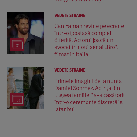
VEDETE STRĂINE
Can Yaman revine pe ecrane
într-o ipostază complet
diferită. Actorul joacă un
31
avocat în noul serial „Bro”,
filmat în Italia
VEDETE STRĂINE
Primele imagini de la nunta
Damlei Sönmez. Actrița din
„Legea familiei” s-a căsătorit
13
într-o ceremonie discretă la
Istanbul