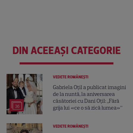
DIN ACEEAȘI CATEGORIE
VEDETE ROMÂNEŞTI
Gabriela Oțil a publicat imagini
de la nuntă, la aniversarea
căsătoriei cu Dani Oțil: „Fără
36
grija lui «ce o să zică lumea»”
VEDETE ROMÂNEŞTI