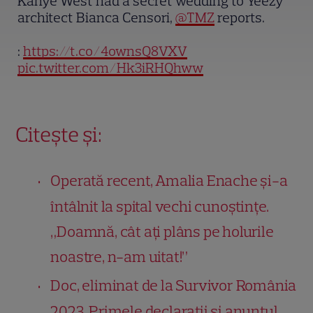
Kanye West had a secret wedding to Yeezy
architect Bianca Censori,
@TMZ
reports.
:
https://t.co/4ownsQ8VXV
pic.twitter.com/Hk3iRHQhww
Citește și:
Operată recent, Amalia Enache și-a
întâlnit la spital vechi cunoștințe.
„Doamnă, cât ați plâns pe holurile
noastre, n-am uitat!”
Doc, eliminat de la Survivor România
2023. Primele declarații și anunțul