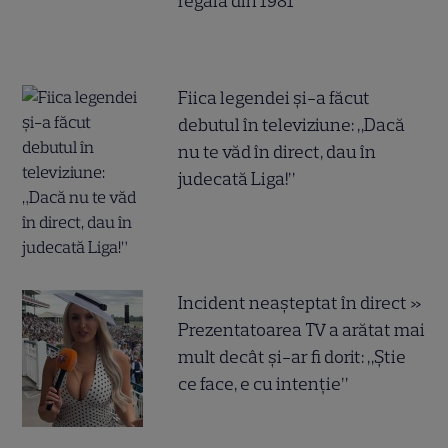
regală din 1981
Fiica legendei și-a făcut
debutul în televiziune: „Dacă
nu te văd în direct, dau în
judecată Liga!”
Incident neașteptat în direct »
Prezentatoarea TV a arătat mai
mult decât și-ar fi dorit: „Știe
ce face, e cu intenție”