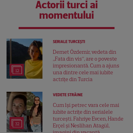
Actorii turci ai
momentului
SERIALE TURCEŞTI
Demet Özdemir, vedeta din
„Fata din vis”, are o poveste
impresionantă. Cum a ajuns
12
una dintre cele mai iubite
actrițe din Turcia
VEDETE STRĂINE
Cum își petrec vara cele mai
iubite actrițe din serialele
turcești. Fahriye Evcen, Hande
32
Erçel și Neslihan Atagül,
imagini din vacanță