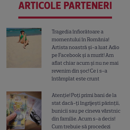
ARTICOLE PARTENERI
Tragedia înfiorătoare a
momentului în România!
Artista noastră și-a luat Adio
pe Facebook și a murit! Am
aflat chiar acum și nu ne mai
revenim din șoc! Ce i s-a
întâmplat este crunt
Atenție! Poți primi bani de la
stat dacă-ți îngrijești părinții,
bunicii sau pe cineva vârstnic
din familie. Acum s-a decis!
Cum trebuie să procedezi