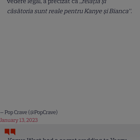
vedere legal, a precizat că „
relația și
căsătoria sunt reale pentru Kanye și Bianca”.
— Pop Crave (@PopCrave)
January 13, 2023