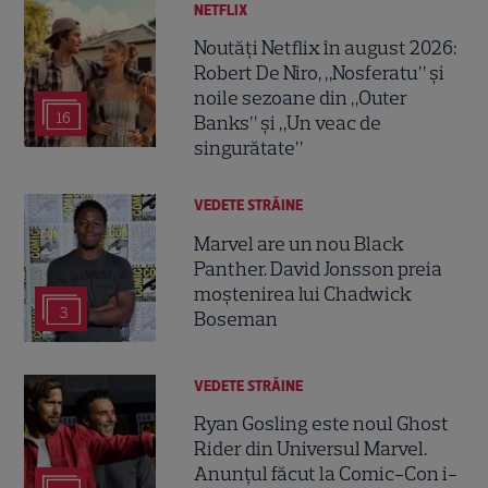
NETFLIX
Noutăți Netflix în august 2026:
Robert De Niro, „Nosferatu” și
noile sezoane din „Outer
16
Banks” și „Un veac de
singurătate”
VEDETE STRĂINE
Marvel are un nou Black
Panther. David Jonsson preia
moștenirea lui Chadwick
3
Boseman
VEDETE STRĂINE
Ryan Gosling este noul Ghost
Rider din Universul Marvel.
Anunțul făcut la Comic-Con i-