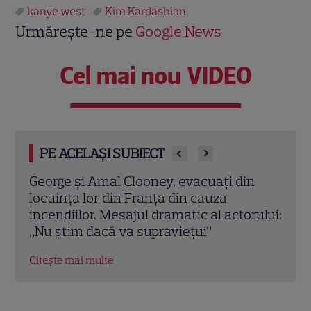
kanye west
Kim Kardashian
Urmărește-ne pe
Google News
Cel mai nou VIDEO
PE ACELAȘI SUBIECT
n
Elon Musk, atac la adresa regizorului
Imag
premiat cu Oscar care a realizat
Prin
rului:
documentarul despre viața sa. Filmul are
fasc
232 de minute
1981
Citește mai multe
Citeș