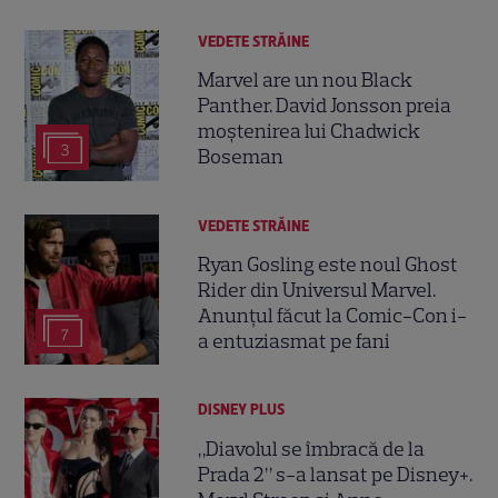
VEDETE STRĂINE
Marvel are un nou Black
Panther. David Jonsson preia
moștenirea lui Chadwick
3
Boseman
VEDETE STRĂINE
Ryan Gosling este noul Ghost
Rider din Universul Marvel.
Anunțul făcut la Comic-Con i-
7
a entuziasmat pe fani
DISNEY PLUS
„Diavolul se îmbracă de la
Prada 2” s-a lansat pe Disney+.