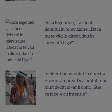
Fiica legendei și-a făcut
debutul în televiziune: „Dacă
nu te văd în direct, dau în
judecată Liga!”
Incident neașteptat în direct »
Prezentatoarea TV a arătat mai
mult decât și-ar fi dorit: „Știe
ce face, e cu intenție”