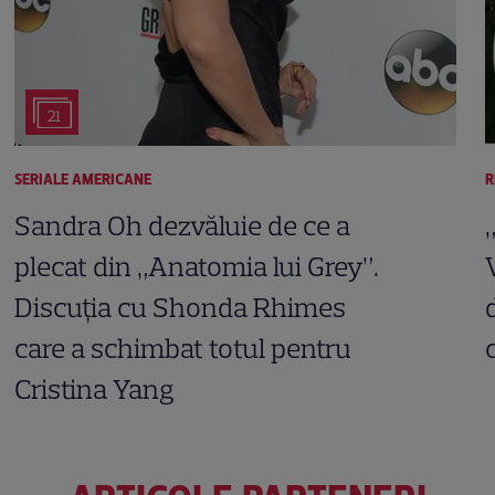
21
SERIALE AMERICANE
R
Sandra Oh dezvăluie de ce a
plecat din „Anatomia lui Grey”.
Discuția cu Shonda Rhimes
care a schimbat totul pentru
Cristina Yang