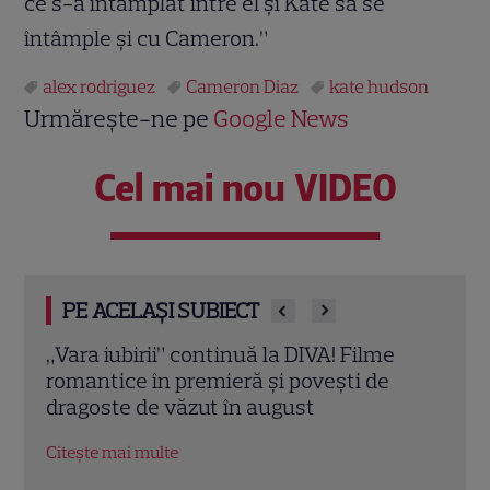
ce s-a întâmplat între el şi Kate să se
întâmple şi cu Cameron.”
alex rodriguez
Cameron Diaz
kate hudson
Urmărește-ne pe
Google News
Cel mai nou VIDEO
PE ACELAȘI SUBIECT
Eva Pavel a început filmările pentru noul
Echip
sezon „Apel la consilier”. Ce pregătește
Ce p
la Kanal D
conc
Citește mai multe
Citeș