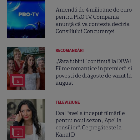
Amendă de 4 milioane de euro
pentru PRO TV. Compania
anunță că va contesta decizia
Consiliului Concurenței
RECOMANDĂRI
„Vara iubirii” continuă la DIVA!
Filme romantice în premieră și
povești de dragoste de văzut în
5
august
TELEVIZIUNE
Eva Pavel a început filmările
pentru noul sezon „Apel la
consilier”. Ce pregătește la
3
Kanal D