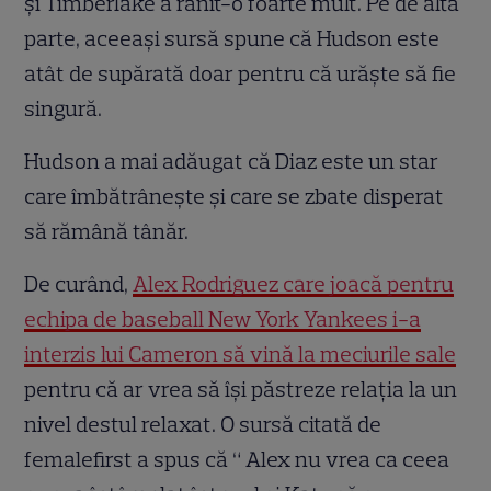
şi Timberlake a rănit-o foarte mult. Pe de altă
parte, aceeaşi sursă spune că Hudson este
atât de supărată doar pentru că urăşte să fie
singură.
Hudson a mai adăugat că Diaz este un star
care îmbătrâneşte şi care se zbate disperat
să rămână tânăr.
De curând,
Alex Rodriguez care joacă pentru
echipa de baseball New York Yankees i-a
interzis lui Cameron să vină la meciurile sale
pentru că ar vrea să îşi păstreze relaţia la un
nivel destul relaxat. O sursă citată de
femalefirst a spus că “ Alex nu vrea ca ceea