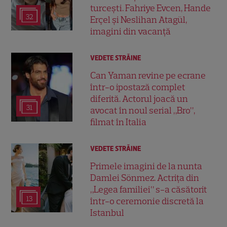
turcești. Fahriye Evcen, Hande
32
Erçel și Neslihan Atagül,
imagini din vacanță
VEDETE STRĂINE
Can Yaman revine pe ecrane
într-o ipostază complet
diferită. Actorul joacă un
31
avocat în noul serial „Bro”,
filmat în Italia
VEDETE STRĂINE
Primele imagini de la nunta
Damlei Sönmez. Actrița din
„Legea familiei” s-a căsătorit
13
într-o ceremonie discretă la
Istanbul