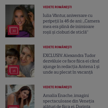
VEDETE ROMÂNEŞTI
Iulia Vântur, aniversare cu
peripeții la 46 de ani: „Camera
mea era plină de inimioare
30
roșii și cioburi de sticlă”
VEDETE ROMÂNEŞTI
EXCLUSIV. Alexandra Tudor
dezvăluie ce face fiica ei când
ajunge în redacția Antena 1 și
16
unde au plecat în vacanță
VEDETE ROMÂNEŞTI
Amalia Enache, imagini
spectaculoase din Veneția
alături de fiica ei. Dorința