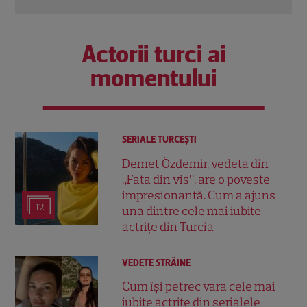
Actorii turci ai
momentului
SERIALE TURCEŞTI
Demet Özdemir, vedeta din
„Fata din vis”, are o poveste
impresionantă. Cum a ajuns
12
una dintre cele mai iubite
actrițe din Turcia
VEDETE STRĂINE
Cum își petrec vara cele mai
iubite actrițe din serialele