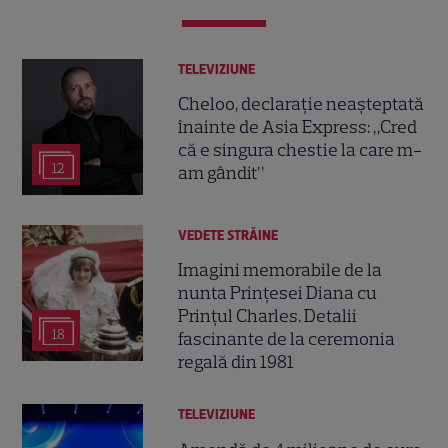
TELEVIZIUNE
Cheloo, declarație neașteptată
înainte de Asia Express: „Cred
că e singura chestie la care m-
12
am gândit”
VEDETE STRĂINE
Imagini memorabile de la
nunta Prințesei Diana cu
Prințul Charles. Detalii
18
fascinante de la ceremonia
regală din 1981
TELEVIZIUNE