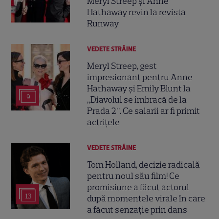
Meryl Streep și Anne
Hathaway revin la revista
Runway
VEDETE STRĂINE
Meryl Streep, gest
impresionant pentru Anne
Hathaway și Emily Blunt la
9
„Diavolul se îmbracă de la
Prada 2”. Ce salarii ar fi primit
actrițele
VEDETE STRĂINE
Tom Holland, decizie radicală
pentru noul său film! Ce
promisiune a făcut actorul
13
după momentele virale în care
a făcut senzație prin dans