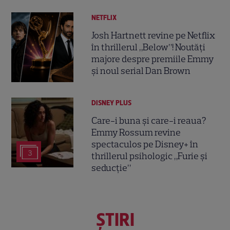
NETFLIX
Josh Hartnett revine pe Netflix
în thrillerul „Below”! Noutăți
majore despre premiile Emmy
și noul serial Dan Brown
DISNEY PLUS
Care-i buna și care-i reaua?
Emmy Rossum revine
spectaculos pe Disney+ în
3
thrillerul psihologic „Furie și
seducție”
ŞTIRI