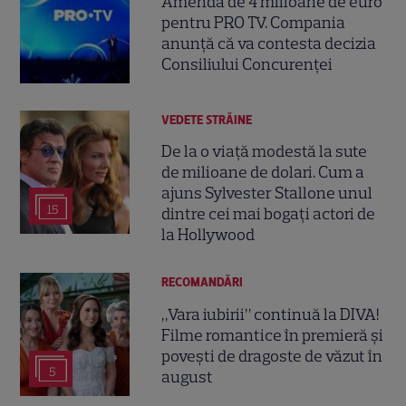
Amendă de 4 milioane de euro
pentru PRO TV. Compania
anunță că va contesta decizia
Consiliului Concurenței
VEDETE STRĂINE
De la o viață modestă la sute
de milioane de dolari. Cum a
ajuns Sylvester Stallone unul
15
dintre cei mai bogați actori de
la Hollywood
RECOMANDĂRI
„Vara iubirii” continuă la DIVA!
Filme romantice în premieră și
povești de dragoste de văzut în
5
august