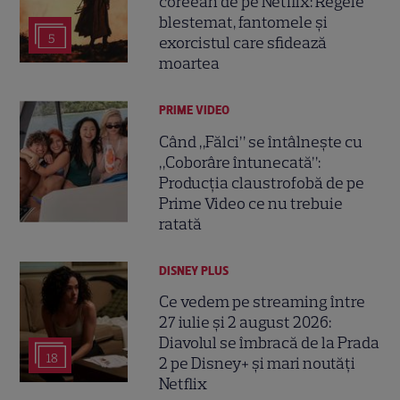
coreean de pe Netflix: Regele
blestemat, fantomele și
5
exorcistul care sfidează
moartea
PRIME VIDEO
Când „Fălci” se întâlnește cu
„Coborâre întunecată”:
Producția claustrofobă de pe
Prime Video ce nu trebuie
ratată
DISNEY PLUS
Ce vedem pe streaming între
27 iulie și 2 august 2026:
Diavolul se îmbracă de la Prada
18
2 pe Disney+ și mari noutăți
Netflix