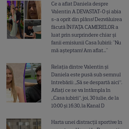
Ce a aflat Daniela despre
Valentin A DEVASTAT-O și abia
s-a oprit din plâns! Dezvăluirea
făcută ÎN FAȚA CAMERELOR a
luat prin surprindere chiar și
fanii emisiunii Casa Iubirii: "Nu
mă așteptam! Am aflat..."
Relația dintre Valentin și
Daniela este pusă sub semnul
întrebării: „Să se despartă aici”.
Aflați ce se va întâmpla în
„Casa iubirii”, joi, 30 iulie, de la
10:00 și 16:30, la Kanal D
Harta unei distracții sportive în