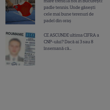
mare trend la noi în București:
padle tennis. Unde găsești
cele mai bune terenuri de
padel din oraș
CE ASCUNDE ultima CIFRA a
CNP-ului? Dacă ai 3 sau 8
însemană că...