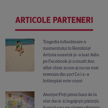
ARTICOLE PARTENERI
Tragedia înfiorătoare a
momentului în România!
Artista noastră și-a luat Adio
pe Facebook și a murit! Am
aflat chiar acum și nu ne mai
revenim din șoc! Ce i s-a
întâmplat este crunt
Atenție! Poți primi bani de la
stat dacă-ți îngrijești părinții,
bunicii sau pe cineva vârstnic