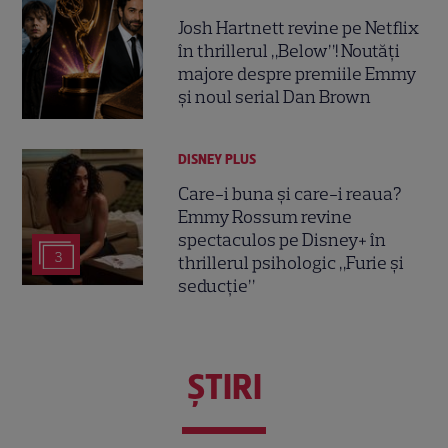
Josh Hartnett revine pe Netflix
în thrillerul „Below”! Noutăți
majore despre premiile Emmy
și noul serial Dan Brown
DISNEY PLUS
Care-i buna și care-i reaua?
Emmy Rossum revine
spectaculos pe Disney+ în
3
thrillerul psihologic „Furie și
seducție”
ŞTIRI