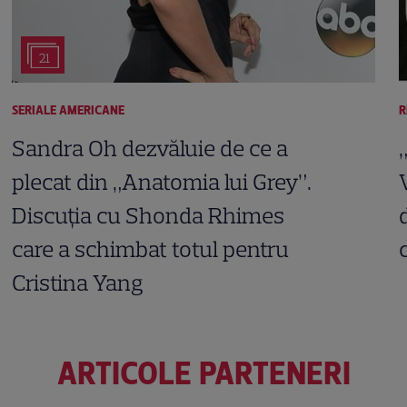
21
SERIALE AMERICANE
R
Sandra Oh dezvăluie de ce a
plecat din „Anatomia lui Grey”.
Discuția cu Shonda Rhimes
care a schimbat totul pentru
Cristina Yang
ARTICOLE PARTENERI