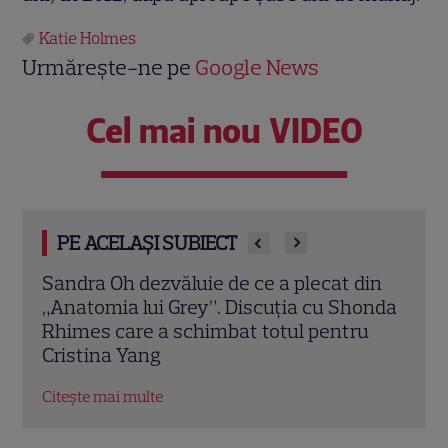
Katie Holmes
Urmărește-ne pe
Google News
Cel mai nou VIDEO
PE ACELAȘI SUBIECT
din
Marvel are un nou Black Panther. David
De l
onda
Jonsson preia moștenirea lui Chadwick
de d
u
Boseman
unul
Hol
Citește mai multe
Citeș