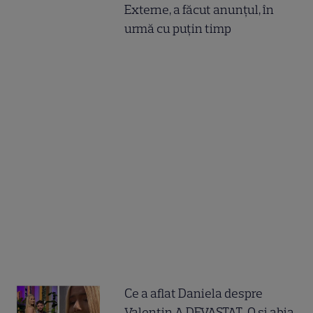
Externe, a făcut anunțul, în
urmă cu puțin timp
Ce a aflat Daniela despre
Valentin A DEVASTAT-O și abia