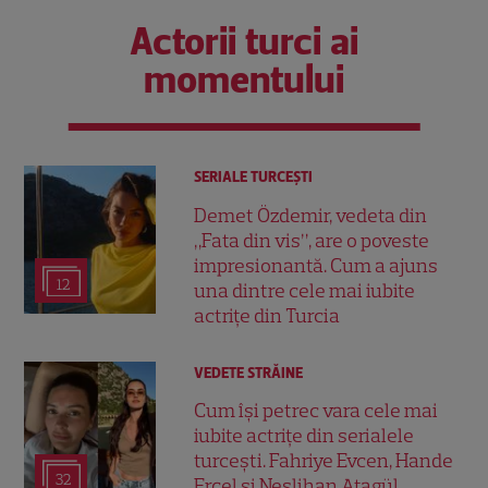
Actorii turci ai
momentului
SERIALE TURCEŞTI
Demet Özdemir, vedeta din
„Fata din vis”, are o poveste
impresionantă. Cum a ajuns
12
una dintre cele mai iubite
actrițe din Turcia
VEDETE STRĂINE
Cum își petrec vara cele mai
iubite actrițe din serialele
turcești. Fahriye Evcen, Hande
32
Erçel și Neslihan Atagül,