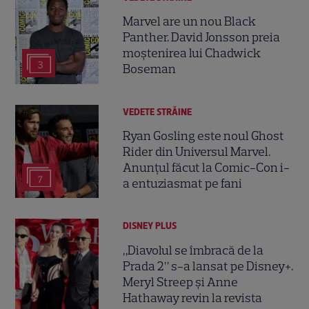
Marvel are un nou Black
Panther. David Jonsson preia
moștenirea lui Chadwick
3
Boseman
VEDETE STRĂINE
Ryan Gosling este noul Ghost
Rider din Universul Marvel.
Anunțul făcut la Comic-Con i-
7
a entuziasmat pe fani
DISNEY PLUS
„Diavolul se îmbracă de la
Prada 2” s-a lansat pe Disney+.
Meryl Streep și Anne
Hathaway revin la revista