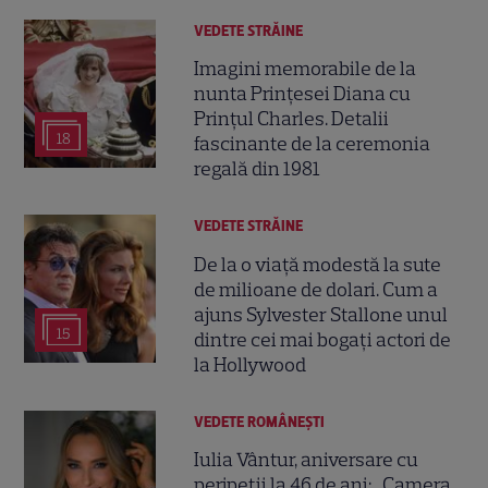
VEDETE STRĂINE
Imagini memorabile de la
nunta Prințesei Diana cu
Prințul Charles. Detalii
18
fascinante de la ceremonia
regală din 1981
VEDETE STRĂINE
De la o viață modestă la sute
de milioane de dolari. Cum a
ajuns Sylvester Stallone unul
15
dintre cei mai bogați actori de
la Hollywood
VEDETE ROMÂNEŞTI
Iulia Vântur, aniversare cu
peripeții la 46 de ani: „Camera