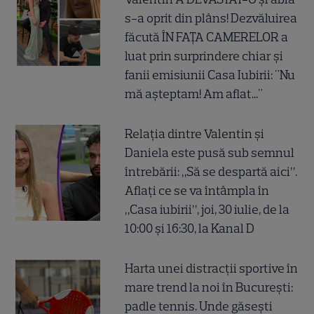
s-a oprit din plâns! Dezvăluirea
făcută ÎN FAȚA CAMERELOR a
luat prin surprindere chiar și
fanii emisiunii Casa Iubirii: "Nu
mă așteptam! Am aflat..."
Relația dintre Valentin și
Daniela este pusă sub semnul
întrebării: „Să se despartă aici”.
Aflați ce se va întâmpla în
„Casa iubirii”, joi, 30 iulie, de la
10:00 și 16:30, la Kanal D
Harta unei distracții sportive în
mare trend la noi în București:
padle tennis. Unde găsești