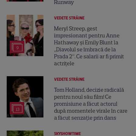
Runway
VEDETE STRĂINE
Meryl Streep, gest
impresionant pentru Anne
Hathaway și Emily Blunt la
9
„Diavolul se îmbracă de la
Prada 2”. Ce salarii ar fi primit
actrițele
VEDETE STRĂINE
Tom Holland, decizie radicală
pentru noul său film! Ce
promisiune a făcut actorul
13
după momentele virale în care
a făcut senzație prin dans
SKYSHOWTIME