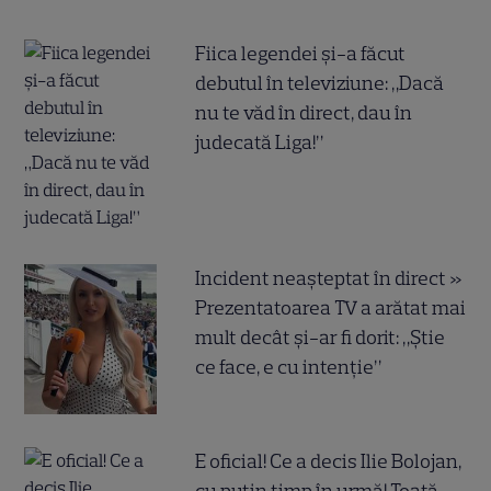
Fiica legendei și-a făcut
debutul în televiziune: „Dacă
nu te văd în direct, dau în
judecată Liga!”
Incident neașteptat în direct »
Prezentatoarea TV a arătat mai
mult decât și-ar fi dorit: „Știe
ce face, e cu intenție”
E oficial! Ce a decis Ilie Bolojan,