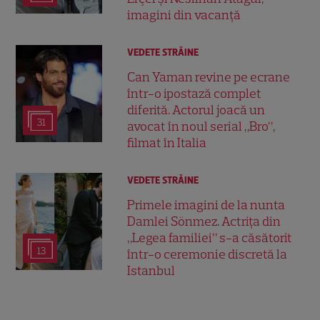
imagini din vacanță
VEDETE STRĂINE
Can Yaman revine pe ecrane
într-o ipostază complet
diferită. Actorul joacă un
31
avocat în noul serial „Bro”,
filmat în Italia
VEDETE STRĂINE
Primele imagini de la nunta
Damlei Sönmez. Actrița din
„Legea familiei” s-a căsătorit
13
într-o ceremonie discretă la
Istanbul