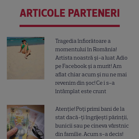
ARTICOLE PARTENERI
Tragedia înfiorătoare a
momentului în România!
Artista noastră și-a luat Adio
pe Facebook și a murit! Am
aflat chiar acum și nu ne mai
revenim din șoc! Ce i s-a
întâmplat este crunt
Atenție! Poți primi bani de la
stat dacă-ți îngrijești părinții,
bunicii sau pe cineva vârstnic
din familie. Acum s-a decis!