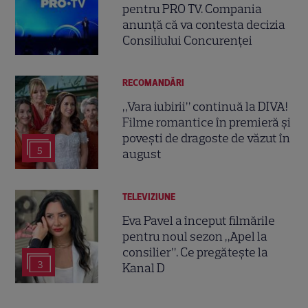
pentru PRO TV. Compania
anunță că va contesta decizia
Consiliului Concurenței
RECOMANDĂRI
„Vara iubirii” continuă la DIVA!
Filme romantice în premieră și
povești de dragoste de văzut în
5
august
TELEVIZIUNE
Eva Pavel a început filmările
pentru noul sezon „Apel la
consilier”. Ce pregătește la
3
Kanal D