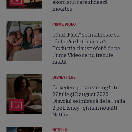
5
exorcistul care sfidează
moartea
PRIME VIDEO
Când „Fălci” se întâlnește cu
„Coborâre întunecată”:
Producția claustrofobă de pe
Prime Video ce nu trebuie
ratată
DISNEY PLUS
Ce vedem pe streaming între
27 iulie și 2 august 2026:
Diavolul se îmbracă de la Prada
18
2 pe Disney+ și mari noutăți
Netflix
NETFLIX