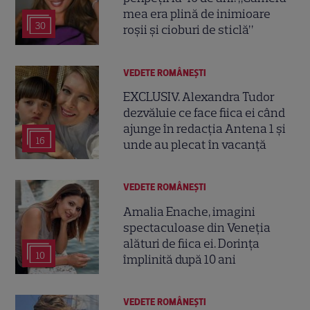
mea era plină de inimioare
30
roșii și cioburi de sticlă”
VEDETE ROMÂNEŞTI
EXCLUSIV. Alexandra Tudor
dezvăluie ce face fiica ei când
ajunge în redacția Antena 1 și
16
unde au plecat în vacanță
VEDETE ROMÂNEŞTI
Amalia Enache, imagini
spectaculoase din Veneția
alături de fiica ei. Dorința
10
împlinită după 10 ani
VEDETE ROMÂNEŞTI