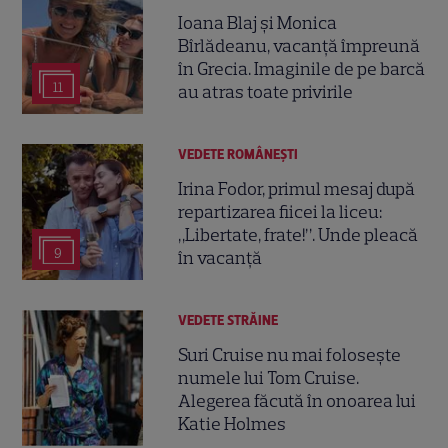
Ioana Blaj și Monica
Bîrlădeanu, vacanță împreună
în Grecia. Imaginile de pe barcă
11
au atras toate privirile
VEDETE ROMÂNEŞTI
Irina Fodor, primul mesaj după
repartizarea fiicei la liceu:
„Libertate, frate!”. Unde pleacă
9
în vacanță
VEDETE STRĂINE
Suri Cruise nu mai folosește
numele lui Tom Cruise.
Alegerea făcută în onoarea lui
Katie Holmes