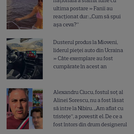
națională a stârnit furie cu
ultima postare » Fanii au
reacționat dur: „Cum să spui
așa ceva?”
Dusterul produs la Mioveni,
liderul pieței auto din Ucraina
» Câte exemplare au fost
cumpărate în acest an
Alexandru Ciucu, fostul soț al
Alinei Sorescu, nu a fost lăsat
să intre la Nibiru. „Am aflat cu
tristețe”, a povestit el. De ce a
fost întors din drum designerul