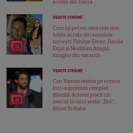
actrițe din Turcia
VEDETE STRĂINE
Cum își petrec vara cele mai
iubite actrițe din serialele
turcești. Fahriye Evcen, Hande
32
Erçel și Neslihan Atagül,
imagini din vacanță
VEDETE STRĂINE
Can Yaman revine pe ecrane
într-o ipostază complet
diferită. Actorul joacă un
31
avocat în noul serial „Bro”,
filmat în Italia