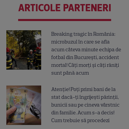
ARTICOLE PARTENERI
Breaking tragic în România:
microbuzul în care se afla
acum câteva minute echipa de
fotbal din București, accident
mortal! Câți morți și câți răniți
sunt până acum
Atenție! Poți primi bani de la
stat dacă-ți îngrijești părinții,
bunicii sau pe cineva vârstnic
din familie. Acum s-a decis!
Cum trebuie să procedezi