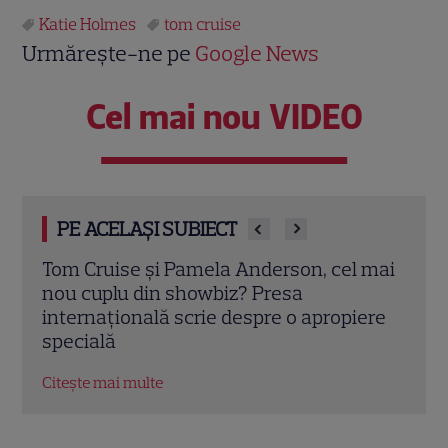
Katie Holmes
tom cruise
Urmărește-ne pe
Google News
Cel mai nou VIDEO
PE ACELAȘI SUBIECT
 mai
Katie Holmes și Joshua Jackson,
Cum 
reuniune emoționantă la New York. Cum
anii 
ere
au apărut la prima gală după moartea lui
Citeș
James Van Der Beek
Citește mai multe