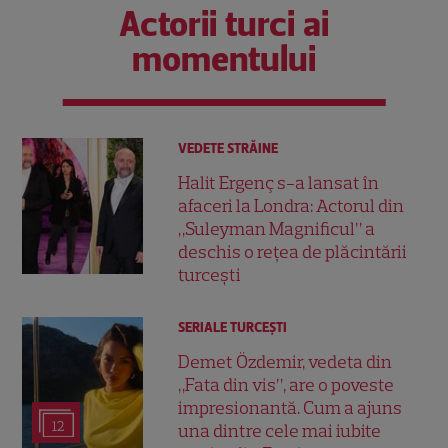
Actorii turci ai
momentului
VEDETE STRĂINE
Halit Ergenç s-a lansat în
afaceri la Londra: Actorul din
„Suleyman Magnificul” a
deschis o rețea de plăcintării
turcești
SERIALE TURCEŞTI
Demet Özdemir, vedeta din
„Fata din vis”, are o poveste
impresionantă. Cum a ajuns
12
una dintre cele mai iubite