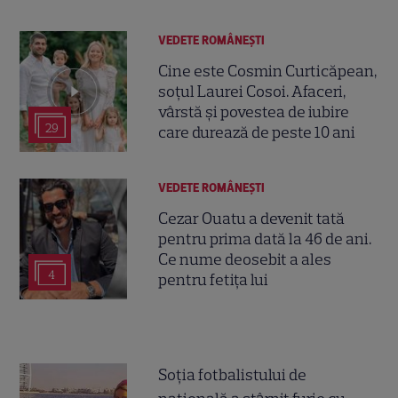
VEDETE ROMÂNEŞTI
Cine este Cosmin Curticăpean,
soțul Laurei Cosoi. Afaceri,
vârstă și povestea de iubire
29
care durează de peste 10 ani
VEDETE ROMÂNEŞTI
Cezar Ouatu a devenit tată
pentru prima dată la 46 de ani.
Ce nume deosebit a ales
4
pentru fetița lui
Soția fotbalistului de