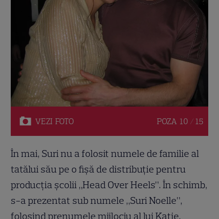
VEZI
FOTO
POZA
10 / 15
În mai, Suri nu a folosit numele de familie al
tatălui său pe o fișă de distribuție pentru
producția școlii „Head Over Heels”. În schimb,
s-a prezentat sub numele „Suri Noelle”,
folosind prenumele mijlociu al lui Katie.