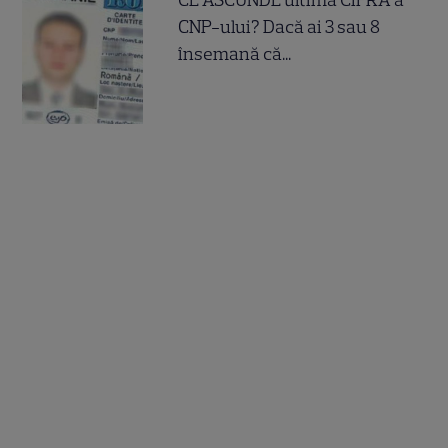
CE ASCUNDE ultima CIFRA a
CNP-ului? Dacă ai 3 sau 8
însemană că...