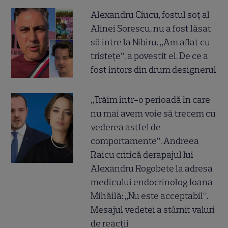
Alexandru Ciucu, fostul soț al
Alinei Sorescu, nu a fost lăsat
să intre la Nibiru. „Am aflat cu
tristețe”, a povestit el. De ce a
fost întors din drum designerul
„Trăim într-o perioadă în care
nu mai avem voie să trecem cu
vederea astfel de
comportamente”. Andreea
Raicu critică derapajul lui
Alexandru Rogobete la adresa
medicului endocrinolog Ioana
Mihăilă: „Nu este acceptabil”.
Mesajul vedetei a stârnit valuri
de reacții