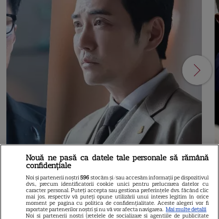
Nouă ne pasă ca datele tale personale să rămână
confidențiale
Noi și partenerii noștri
596
stocăm și/sau accesăm informații pe dispozitivul
NETFLIX
S
dvs., precum identificatorii cookie unici pentru prelucrarea datelor cu
caracter personal. Puteți accepta sau gestiona preferințele dvs. făcând clic
Agentul Kim reactivat pe
mai jos, respectiv vă puteți opune utilizării unui interes legitim în orice
moment pe pagina cu politica de confidențialitate. Aceste alegeri vor fi
raportate partenerilor noștri și nu vă vor afecta navigarea.
Mai multe detalii
Netflix: Serialul-fenomen care
Noi si partenerii nostri (retelele de socializare si agentiile de publicitate