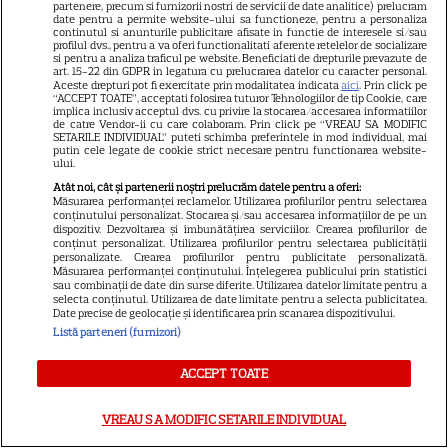
partenere, precum si furnizorii nostri de servicii de date analitice) prelucram
date pentru a permite website-ului sa functioneze, pentru a personaliza
a rupt topurile de audiență. Ce
continutul si anunturile publicitare afisate in functie de interesele si/sau
profilul dvs., pentru a va oferi functionalitati aferente retelelor de socializare
si pentru a analiza traficul pe website. Beneficiati de drepturile prevazute de
șanse sunt pentru Sezonul 2
art. 15-22 din GDPR in legatura cu prelucrarea datelor cu caracter personal.
Aceste drepturi pot fi exercitate prin modalitatea indicata
aici
. Prin click pe
“ACCEPT TOATE”, acceptati folosirea tuturor Tehnologiilor de tip Cookie, care
implica inclusiv acceptul dvs. cu privire la stocarea/accesarea informatiilor
de catre Vendor-ii cu care colaboram. Prin click pe “VREAU SA MODIFIC
SETARILE INDIVIDUAL” puteti schimba preferintele in mod individual, mai
putin cele legate de cookie strict necesare pentru functionarea website-
ului.
Atât noi, cât și partenerii noștri prelucrăm datele pentru a oferi:
ARTICOLE PARTENERI
Măsurarea performanței reclamelor. Utilizarea profilurilor pentru selectarea
conținutului personalizat. Stocarea și/sau accesarea informațiilor de pe un
dispozitiv. Dezvoltarea și îmbunătățirea serviciilor. Crearea profilurilor de
conținut personalizat. Utilizarea profilurilor pentru selectarea publicității
personalizate. Crearea profilurilor pentru publicitate personalizată.
Măsurarea performanței conținutului. Înțelegerea publicului prin statistici
sau combinații de date din surse diferite. Utilizarea datelor limitate pentru a
Horoscop Urania | Previziuni
selecta conținutul. Utilizarea de date limitate pentru a selecta publicitatea.
Date precise de geolocație și identificarea prin scanarea dispozitivului.
astrologice pentru perioada 1 –
Listă parteneri (furnizori)
7 august 2026. Venus va intra
ACCEPT TOATE
în zodia Balanței
VREAU SA MODIFIC SETARILE INDIVIDUAL