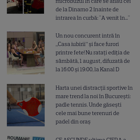
microbuzul în care se aflau cei
de la Dinamo 2 înainte de
intrarea în curbă: "A venit în..."
Un nou concurent intră în
„Casa iubirii” și face furori
printre fete! Nu ratați ediția de
sâmbătă, 1 august, difuzată de
la 16:00 și 19:00, la Kanal D
Harta unei distracții sportive în
mare trend la noi în București:
padle tennis. Unde găsești
cele mai bune terenuri de
padel din oraș