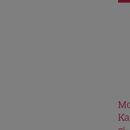
Mo
Ka