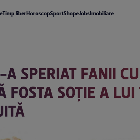
te
Timp liber
Horoscop
Sport
Shop
eJobs
Imobiliare
-A SPERIAT FANII CU
 FOSTA SOȚIE A LUI
UITĂ