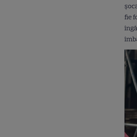
șoca
fie 
îngâ
îmbă