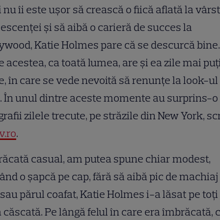
 nu îi este ușor să crească o fiică aflată la vârs
escenței și să aibă o carieră de succes la
ywood, Katie Holmes pare că se descurcă bine.
e acestea, ca toată lumea, are și ea zile mai puț
, în care se vede nevoită să renunțe la look-ul
. În unul dintre aceste momente au surprins-o
grafii zilele trecute, pe străzile din New York, sc
v.ro
.
ăcată casual, am putea spune chiar modest,
ând o șapcă pe cap, fără să aibă pic de machiaj
 sau părul coafat, Katie Holmes i-a lăsat pe toți
 căscată. Pe lângă felul în care era îmbrăcată, 