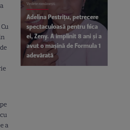
Vedete româneşti
ta
Adelina Pestrițu, petrecere
spectaculoasă pentru fiica
 Cu
ei, Zeny. A împlinit 8 ani și a
in
avut o mașină de Formula 1
 de
adevărată
rie
 pe
 cu
ce a