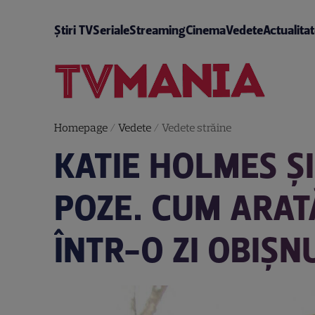
Știri TV
Seriale
Streaming
Cinema
Vedete
Actualita
Homepage
/
Vedete
/
Vedete străine
KATIE HOLMES ȘI
POZE. CUM ARATĂ
ÎNTR-O ZI OBIȘN