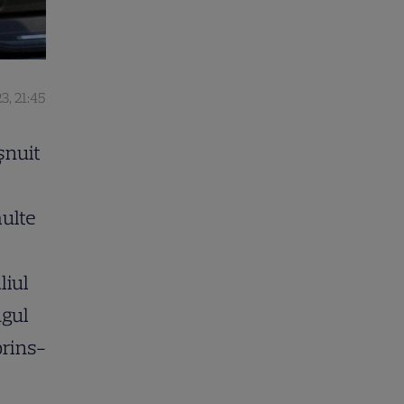
23, 21:45
șnuit
multe
liul
ngul
prins-