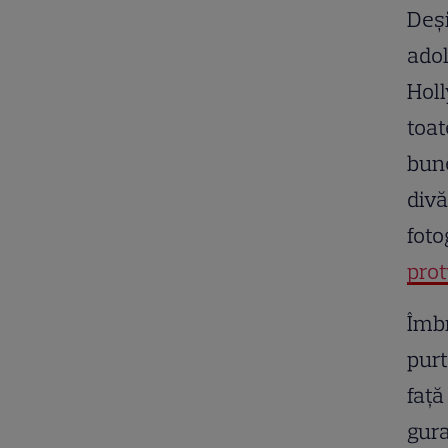
Deși
adol
Holl
toat
bune
divă
foto
prot
Îmbr
purt
față
gura