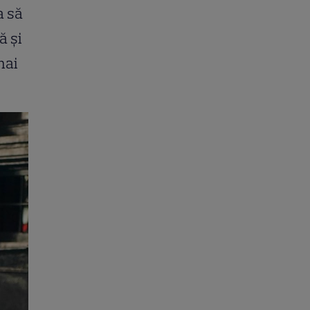
a să
ă și
mai