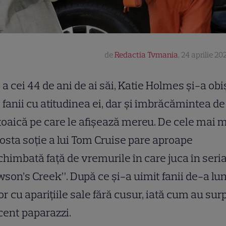
de
Redactia Tvmania
,
24 aprilie 20
a cei 44 de ani de ai săi, Katie Holmes și-a obi
fanii cu atitudinea ei, dar și îmbrăcămintea de
oaică pe care le afișează mereu. De cele mai 
 fosta soție a lui Tom Cruise pare aproape
himbată față de vremurile în care juca în seria
son’s Creek”. După ce și-a uimit fanii de-a lu
or cu aparițiile sale fără cusur, iată cum au sur
cent paparazzi.