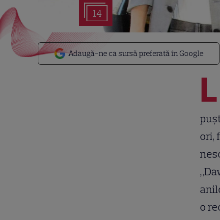
14
Adaugă-ne ca sursă preferată în Google
L
pușt
ori,
nesc
„Daw
anil
o re