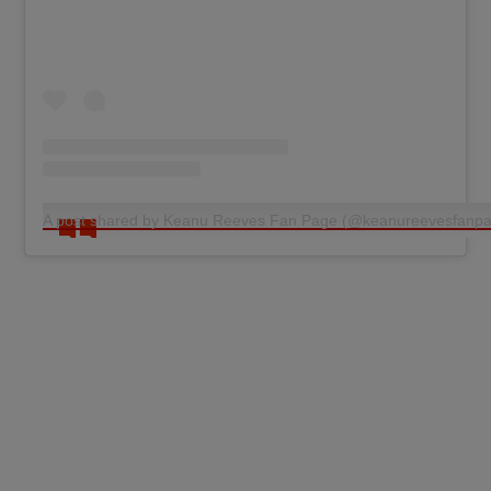
A post shared by Keanu Reeves Fan Page (@keanureevesfanpa