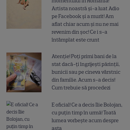
momentului în România!
Artista noastră și-a luat Adio
pe Facebook și a murit! Am
aflat chiar acum și nu ne mai
revenim din șoc! Ce i s-a
întâmplat este crunt
Atenție! Poți primi bani de la
stat dacă-ți îngrijești părinții,
bunicii sau pe cineva vârstnic
din familie. Acum s-a decis!
Cum trebuie să procedezi
E oficial! Ce a decis Ilie Bolojan,
cu puțin timp în urmă! Toată
lumea vorbește acum despre
asta