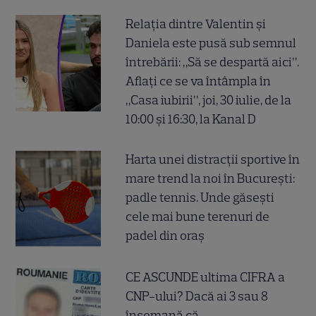
Relația dintre Valentin și
Daniela este pusă sub semnul
întrebării: „Să se despartă aici”.
Aflați ce se va întâmpla în
„Casa iubirii”, joi, 30 iulie, de la
10:00 și 16:30, la Kanal D
Harta unei distracții sportive în
mare trend la noi în București:
padle tennis. Unde găsești
cele mai bune terenuri de
padel din oraș
CE ASCUNDE ultima CIFRA a
CNP-ului? Dacă ai 3 sau 8
însemană că...