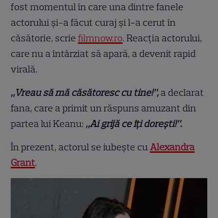
fost momentul în care una dintre fanele
actorului și-a făcut curaj și l-a cerut în
căsătorie, scrie
filmnow.ro
. Reacția actorului,
care nu a întârziat să apară, a devenit rapid
virală.
„Vreau să mă căsătoresc cu tine!”,
a declarat
fana, care a primit un răspuns amuzant din
partea lui Keanu:
„Ai grijă ce îți dorești!”.
În prezent, actorul se iubește cu
Alexandra
Grant
.