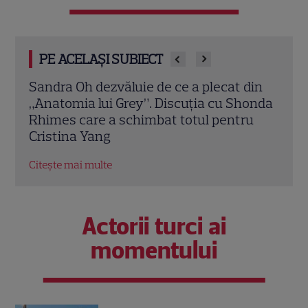
PE ACELAȘI SUBIECT
din
Marvel are un nou Black Panther. David
De l
onda
Jonsson preia moștenirea lui Chadwick
de d
u
Boseman
unul
Hol
Citește mai multe
Citeș
Actorii turci ai
momentului