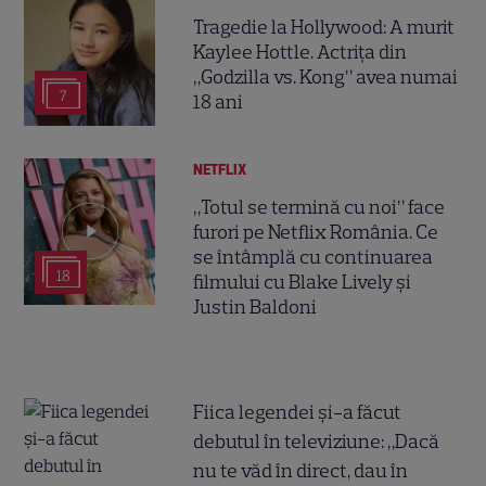
Tragedie la Hollywood: A murit
Kaylee Hottle. Actrița din
„Godzilla vs. Kong” avea numai
7
18 ani
NETFLIX
„Totul se termină cu noi” face
furori pe Netflix România. Ce
se întâmplă cu continuarea
18
filmului cu Blake Lively și
Justin Baldoni
Fiica legendei și-a făcut
debutul în televiziune: „Dacă
nu te văd în direct, dau în