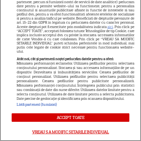
SERIALE AMERICANE
R
partenere, precum si furnizorii nostri de servicii de date analitice) prelucram
date pentru a permite website-ului sa functioneze, pentru a personaliza
continutul si anunturile publicitare afisate in functie de interesele si/sau
Sandra Oh dezvăluie de ce a
profilul dvs., pentru a va oferi functionalitati aferente retelelor de socializare
si pentru a analiza traficul pe website. Beneficiati de drepturile prevazute de
art. 15-22 din GDPR in legatura cu prelucrarea datelor cu caracter personal.
plecat din „Anatomia lui Grey”.
Aceste drepturi pot fi exercitate prin modalitatea indicata
aici
. Prin click pe
“ACCEPT TOATE”, acceptati folosirea tuturor Tehnologiilor de tip Cookie, care
implica inclusiv acceptul dvs. cu privire la stocarea/accesarea informatiilor
Discuția cu Shonda Rhimes
de catre Vendor-ii cu care colaboram. Prin click pe “VREAU SA MODIFIC
SETARILE INDIVIDUAL” puteti schimba preferintele in mod individual, mai
care a schimbat totul pentru
putin cele legate de cookie strict necesare pentru functionarea website-
ului.
Cristina Yang
Atât noi, cât și partenerii noștri prelucrăm datele pentru a oferi:
Măsurarea performanței reclamelor. Utilizarea profilurilor pentru selectarea
conținutului personalizat. Stocarea și/sau accesarea informațiilor de pe un
dispozitiv. Dezvoltarea și îmbunătățirea serviciilor. Crearea profilurilor de
conținut personalizat. Utilizarea profilurilor pentru selectarea publicității
personalizate. Crearea profilurilor pentru publicitate personalizată.
Măsurarea performanței conținutului. Înțelegerea publicului prin statistici
ARTICOLE PARTENERI
sau combinații de date din surse diferite. Utilizarea datelor limitate pentru a
selecta conținutul. Utilizarea de date limitate pentru a selecta publicitatea.
Date precise de geolocație și identificarea prin scanarea dispozitivului.
Listă parteneri (furnizori)
ACCEPT TOATE
Horoscop 30 iulie 2026. Tauriii
se interesează mai puțin ce se
VREAU SA MODIFIC SETARILE INDIVIDUAL
discută în spatele ușilor