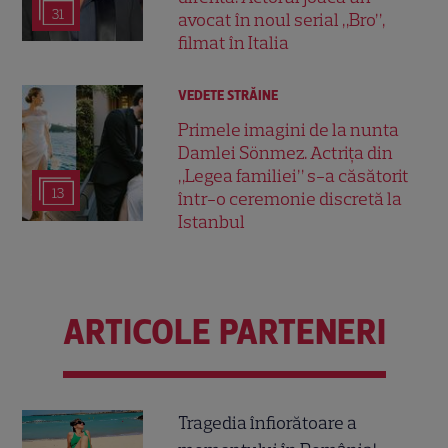
31
avocat în noul serial „Bro”,
filmat în Italia
VEDETE STRĂINE
Primele imagini de la nunta
Damlei Sönmez. Actrița din
„Legea familiei” s-a căsătorit
13
într-o ceremonie discretă la
Istanbul
ARTICOLE PARTENERI
Tragedia înfiorătoare a