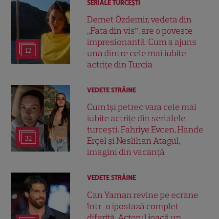
SERIALE TURCEŞTI
Demet Özdemir, vedeta din
„Fata din vis”, are o poveste
impresionantă. Cum a ajuns
12
una dintre cele mai iubite
actrițe din Turcia
VEDETE STRĂINE
Cum își petrec vara cele mai
iubite actrițe din serialele
turcești. Fahriye Evcen, Hande
32
Erçel și Neslihan Atagül,
imagini din vacanță
VEDETE STRĂINE
Can Yaman revine pe ecrane
într-o ipostază complet
diferită. Actorul joacă un