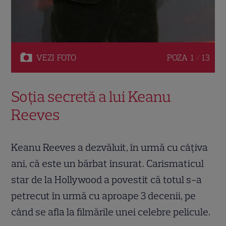
VEZI
FOTO
POZA
1 / 13
Soția secretă a lui Keanu
Reeves
Keanu Reeves a dezvăluit, în urmă cu câțiva
ani, că este un bărbat însurat. Carismaticul
star de la Hollywood a povestit că totul s-a
petrecut în urmă cu aproape 3 decenii, pe
când se afla la filmările unei celebre pelicule.