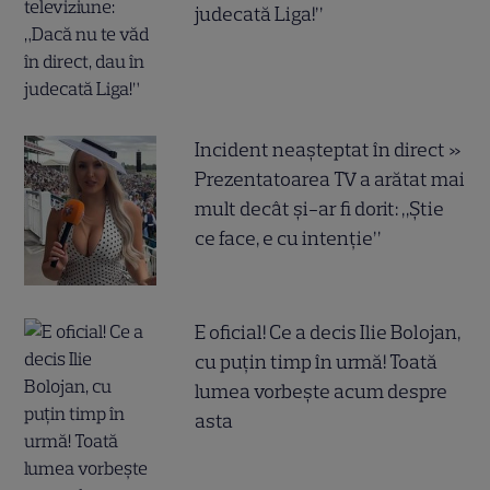
judecată Liga!”
Incident neașteptat în direct »
Prezentatoarea TV a arătat mai
mult decât și-ar fi dorit: „Știe
ce face, e cu intenție”
E oficial! Ce a decis Ilie Bolojan,
cu puțin timp în urmă! Toată
lumea vorbește acum despre
asta