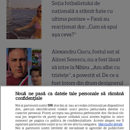
Soția fotbalistului de
națională a stârnit furie cu
ultima postare » Fanii au
reacționat dur: „Cum să spui
așa ceva?”
Alexandru Ciucu, fostul soț al
Alinei Sorescu, nu a fost lăsat
să intre la Nibiru. „Am aflat cu
tristețe”, a povestit el. De ce a
fost întors din drum designerul
Nouă ne pasă ca datele tale personale să rămână
confidențiale
Breaking tragic în România:
Noi și partenerii noștri
596
stocăm și/sau accesăm informații pe dispozitivul
microbuzul în care se afla
dvs., precum identificatorii cookie unici pentru prelucrarea datelor cu
caracter personal. Puteți accepta sau gestiona preferințele dvs. făcând clic
acum câteva minute echipa de
mai jos, respectiv vă puteți opune utilizării unui interes legitim în orice
moment pe pagina cu politica de confidențialitate. Aceste alegeri vor fi
fotbal din București, accident
raportate partenerilor noștri și nu vă vor afecta navigarea.
Mai multe detalii
Noi si partenerii nostri (retelele de socializare si agentiile de publicitate