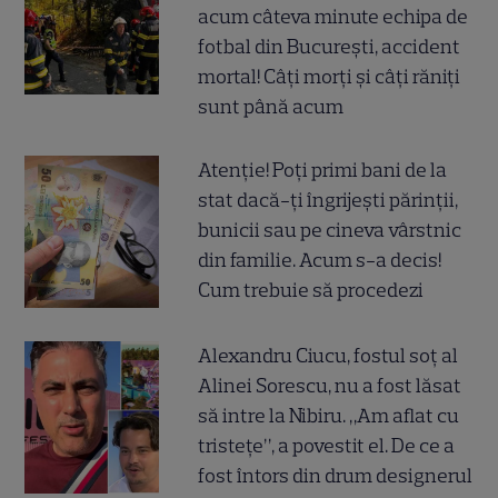
acum câteva minute echipa de
fotbal din București, accident
mortal! Câți morți și câți răniți
sunt până acum
Atenție! Poți primi bani de la
stat dacă-ți îngrijești părinții,
bunicii sau pe cineva vârstnic
din familie. Acum s-a decis!
Cum trebuie să procedezi
Alexandru Ciucu, fostul soț al
Alinei Sorescu, nu a fost lăsat
să intre la Nibiru. „Am aflat cu
tristețe”, a povestit el. De ce a
fost întors din drum designerul