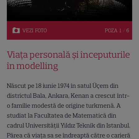
VEZI
FOTO
POZA
1 / 6
Viața personală și începuturile
în modelling
Născut pe 18 iunie 1974 în satul Üçem din
districtul Bala, Ankara, Kenan a crescut într-
o familie modestă de origine turkmenă. A
studiat la Facultatea de Matematică din
cadrul Universității Yıldız Teknik din Istanbul.
Părea că viața sa se îndreaptă către o carieră