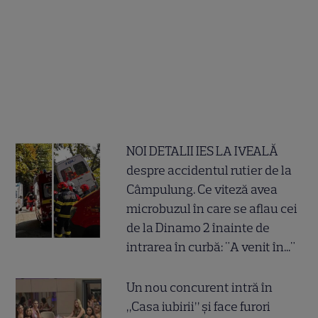
NOI DETALII IES LA IVEALĂ
despre accidentul rutier de la
Câmpulung. Ce viteză avea
microbuzul în care se aflau cei
de la Dinamo 2 înainte de
intrarea în curbă: "A venit în..."
Un nou concurent intră în
„Casa iubirii” și face furori