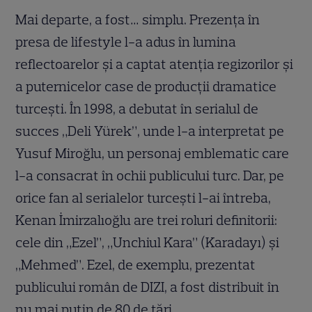
Mai departe, a fost… simplu. Prezența în
presa de lifestyle l-a adus în lumina
reflectoarelor și a captat atenția regizorilor și
a puternicelor case de producții dramatice
turcești. În 1998, a debutat în serialul de
succes „Deli Yürek”, unde l-a interpretat pe
Yusuf Miroğlu, un personaj emblematic care
l-a consacrat în ochii publicului turc. Dar, pe
orice fan al serialelor turcești l-ai întreba,
Kenan İmirzalıoğlu are trei roluri definitorii:
cele din „Ezel”, „Unchiul Kara” (Karadayı) și
„Mehmed”. Ezel, de exemplu, prezentat
publicului român de DIZI, a fost distribuit în
nu mai puțin de 80 de țări.