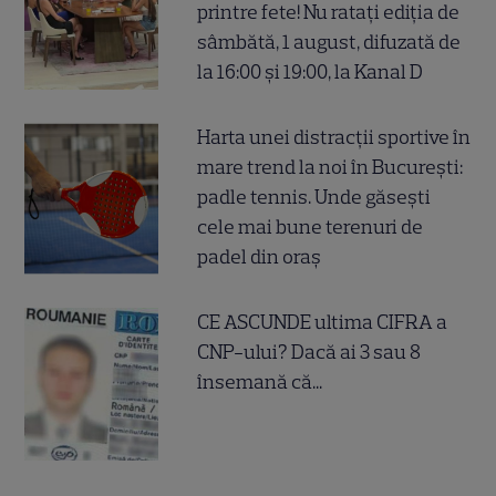
printre fete! Nu ratați ediția de
sâmbătă, 1 august, difuzată de
la 16:00 și 19:00, la Kanal D
Harta unei distracții sportive în
mare trend la noi în București:
padle tennis. Unde găsești
cele mai bune terenuri de
padel din oraș
CE ASCUNDE ultima CIFRA a
CNP-ului? Dacă ai 3 sau 8
însemană că...