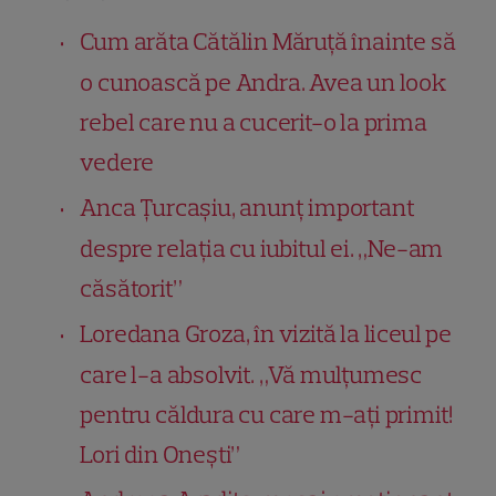
Cum arăta Cătălin Măruță înainte să
o cunoască pe Andra. Avea un look
rebel care nu a cucerit-o la prima
vedere
Anca Țurcașiu, anunț important
despre relația cu iubitul ei. „Ne-am
căsătorit”
Loredana Groza, în vizită la liceul pe
care l-a absolvit. „Vă mulțumesc
pentru căldura cu care m-ați primit!
Lori din Oneşti”