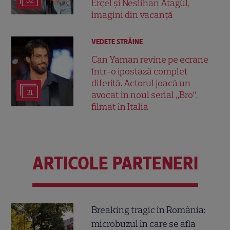
32
Erçel și Neslihan Atagül,
imagini din vacanță
VEDETE STRĂINE
Can Yaman revine pe ecrane
într-o ipostază complet
diferită. Actorul joacă un
31
avocat în noul serial „Bro”,
filmat în Italia
ARTICOLE PARTENERI
Breaking tragic în România:
microbuzul în care se afla