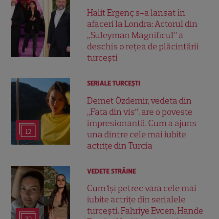
Halit Ergenç s-a lansat în
afaceri la Londra: Actorul din
„Suleyman Magnificul” a
deschis o rețea de plăcintării
turcești
SERIALE TURCEŞTI
Demet Özdemir, vedeta din
„Fata din vis”, are o poveste
impresionantă. Cum a ajuns
12
una dintre cele mai iubite
actrițe din Turcia
VEDETE STRĂINE
Cum își petrec vara cele mai
iubite actrițe din serialele
turcești. Fahriye Evcen, Hande