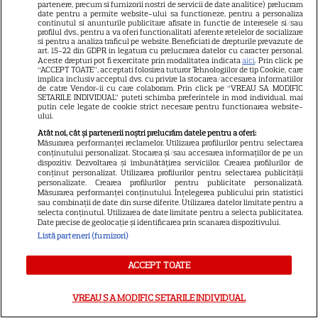
mortal! Câți morți și câți răniți
partenere, precum si furnizorii nostri de servicii de date analitice) prelucram
date pentru a permite website-ului sa functioneze, pentru a personaliza
sunt până acum
continutul si anunturile publicitare afisate in functie de interesele si/sau
profilul dvs., pentru a va oferi functionalitati aferente retelelor de socializare
si pentru a analiza traficul pe website. Beneficiati de drepturile prevazute de
art. 15-22 din GDPR in legatura cu prelucrarea datelor cu caracter personal.
Aceste drepturi pot fi exercitate prin modalitatea indicata
aici
. Prin click pe
“ACCEPT TOATE”, acceptati folosirea tuturor Tehnologiilor de tip Cookie, care
implica inclusiv acceptul dvs. cu privire la stocarea/accesarea informatiilor
SERIALE
de catre Vendor-ii cu care colaboram. Prin click pe “VREAU SA MODIFIC
SETARILE INDIVIDUAL” puteti schimba preferintele in mod individual, mai
putin cele legate de cookie strict necesare pentru functionarea website-
ului.
Atât noi, cât și partenerii noștri prelucrăm datele pentru a oferi:
Măsurarea performanței reclamelor. Utilizarea profilurilor pentru selectarea
conținutului personalizat. Stocarea și/sau accesarea informațiilor de pe un
dispozitiv. Dezvoltarea și îmbunătățirea serviciilor. Crearea profilurilor de
conținut personalizat. Utilizarea profilurilor pentru selectarea publicității
personalizate. Crearea profilurilor pentru publicitate personalizată.
Măsurarea performanței conținutului. Înțelegerea publicului prin statistici
sau combinații de date din surse diferite. Utilizarea datelor limitate pentru a
selecta conținutul. Utilizarea de date limitate pentru a selecta publicitatea.
Date precise de geolocație și identificarea prin scanarea dispozitivului.
Listă parteneri (furnizori)
ACCEPT TOATE
VREAU SA MODIFIC SETARILE INDIVIDUAL