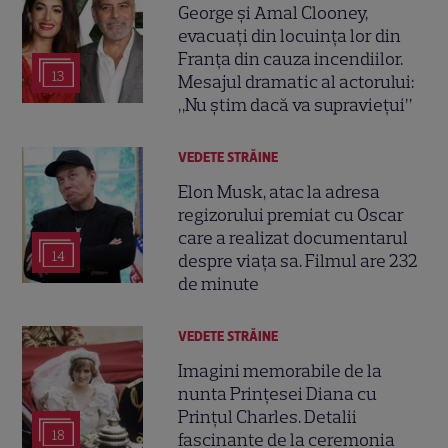
George și Amal Clooney,
evacuați din locuința lor din
Franța din cauza incendiilor.
13
Mesajul dramatic al actorului:
„Nu știm dacă va supraviețui”
VEDETE STRĂINE
Elon Musk, atac la adresa
regizorului premiat cu Oscar
care a realizat documentarul
14
despre viața sa. Filmul are 232
de minute
VEDETE STRĂINE
Imagini memorabile de la
nunta Prințesei Diana cu
Prințul Charles. Detalii
18
fascinante de la ceremonia