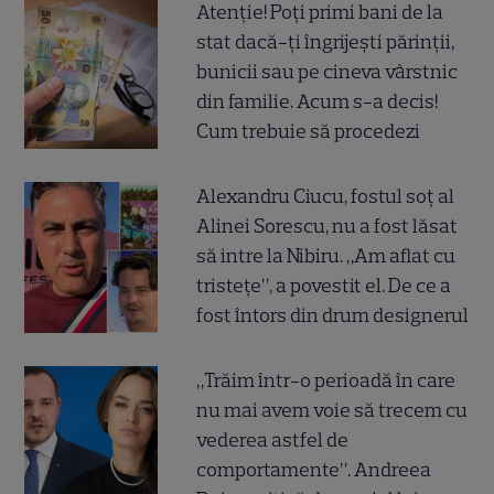
Atenție! Poți primi bani de la
stat dacă-ți îngrijești părinții,
bunicii sau pe cineva vârstnic
din familie. Acum s-a decis!
Cum trebuie să procedezi
Alexandru Ciucu, fostul soț al
Alinei Sorescu, nu a fost lăsat
să intre la Nibiru. „Am aflat cu
tristețe”, a povestit el. De ce a
fost întors din drum designerul
„Trăim într-o perioadă în care
nu mai avem voie să trecem cu
vederea astfel de
comportamente”. Andreea