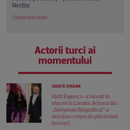
petr
Citește mai multe
Citeș
Actorii turci ai
momentului
VEDETE STRĂINE
Halit Ergenç s-a lansat în
afaceri la Londra: Actorul din
„Suleyman Magnificul” a
deschis o rețea de plăcintării
turcești