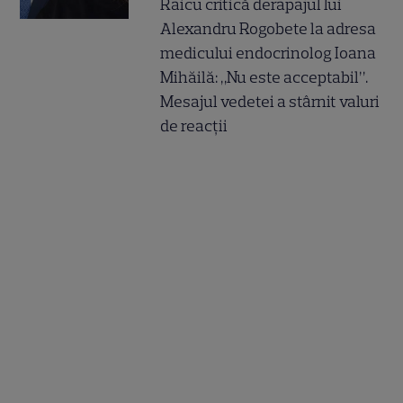
Raicu critică derapajul lui
Alexandru Rogobete la adresa
medicului endocrinolog Ioana
Mihăilă: „Nu este acceptabil”.
Mesajul vedetei a stârnit valuri
de reacții