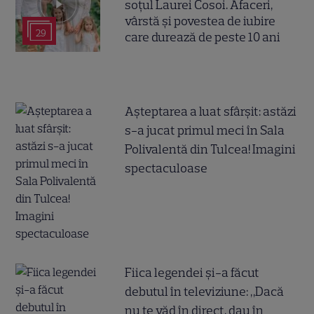
soțul Laurei Cosoi. Afaceri,
vârstă și povestea de iubire
29
care durează de peste 10 ani
Așteptarea a luat sfârșit: astăzi
s-a jucat primul meci în Sala
Polivalentă din Tulcea! Imagini
spectaculoase
Fiica legendei și-a făcut
debutul în televiziune: „Dacă
nu te văd în direct, dau în