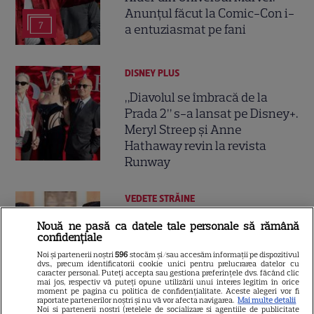
Anunțul făcut la Comic-Con i-
7
a entuziasmat pe fani
DISNEY PLUS
„Diavolul se îmbracă de la
Prada 2” s-a lansat pe Disney+.
Meryl Streep și Anne
Hathaway revin la revista
Runway
VEDETE STRĂINE
Meryl Streep, gest
Nouă ne pasă ca datele tale personale să rămână
confidențiale
impresionant pentru Anne
Hathaway și Emily Blunt la
Noi și partenerii noștri
596
stocăm și/sau accesăm informații pe dispozitivul
dvs., precum identificatorii cookie unici pentru prelucrarea datelor cu
9
„Diavolul se îmbracă de la
caracter personal. Puteți accepta sau gestiona preferințele dvs. făcând clic
mai jos, respectiv vă puteți opune utilizării unui interes legitim în orice
Prada 2”. Ce salarii ar fi primit
moment pe pagina cu politica de confidențialitate. Aceste alegeri vor fi
raportate partenerilor noștri și nu vă vor afecta navigarea.
Mai multe detalii
actrițele
Noi si partenerii nostri (retelele de socializare si agentiile de publicitate