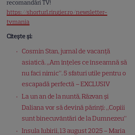
recomandări TV!
https://shorturl.ringier.ro/newsletter-
tvmania
Citește și:
Cosmin Stan, jurnal de vacanță
asiatică. „Am înțeles ce înseamnă să
nu faci nimic”. 5 sfaturi utile pentru o
escapadă perfectă – EXCLUSIV
La un an de la nuntă, Răzvan și
Daliana vor să devină părinți: „Copiii
sunt binecuvântări de la Dumnezeu”
Insula Iubirii, 13 august 2025 – Maria