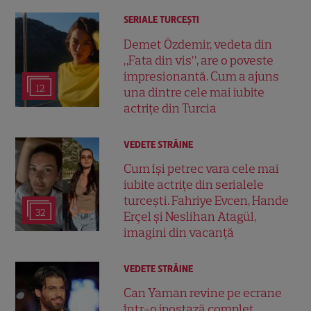
SERIALE TURCEŞTI
Demet Özdemir, vedeta din
„Fata din vis”, are o poveste
impresionantă. Cum a ajuns
12
una dintre cele mai iubite
actrițe din Turcia
VEDETE STRĂINE
Cum își petrec vara cele mai
iubite actrițe din serialele
turcești. Fahriye Evcen, Hande
32
Erçel și Neslihan Atagül,
imagini din vacanță
VEDETE STRĂINE
Can Yaman revine pe ecrane
într-o ipostază complet