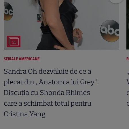
21
SERIALE AMERICANE
R
Sandra Oh dezvăluie de ce a
plecat din „Anatomia lui Grey”.
Discuția cu Shonda Rhimes
care a schimbat totul pentru
Cristina Yang