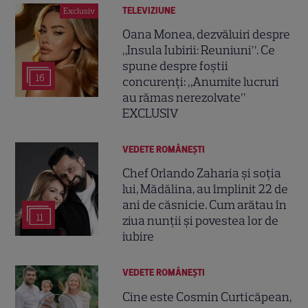
TELEVIZIUNE
Exclusiv
Oana Monea, dezvăluiri despre
„Insula Iubirii: Reuniuni”. Ce
spune despre foștii
16
concurenți: „Anumite lucruri
au rămas nerezolvate”
EXCLUSIV
VEDETE ROMÂNEŞTI
Chef Orlando Zaharia și soția
lui, Mădălina, au împlinit 22 de
ani de căsnicie. Cum arătau în
11
ziua nunții și povestea lor de
iubire
VEDETE ROMÂNEŞTI
Cine este Cosmin Curticăpean,