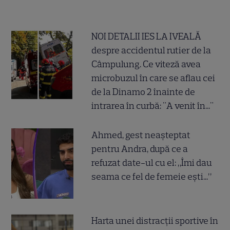
NOI DETALII IES LA IVEALĂ
despre accidentul rutier de la
Câmpulung. Ce viteză avea
microbuzul în care se aflau cei
de la Dinamo 2 înainte de
intrarea în curbă: "A venit în..."
Ahmed, gest neașteptat
pentru Andra, după ce a
refuzat date-ul cu el: „Îmi dau
seama ce fel de femeie ești...”
Harta unei distracții sportive în