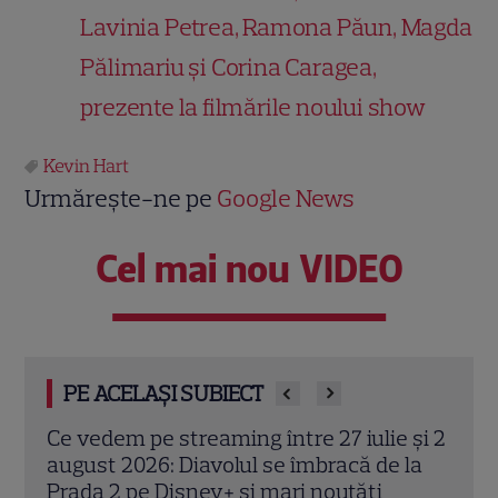
Lavinia Petrea, Ramona Păun, Magda
Pălimariu și Corina Caragea,
prezente la filmările noului show
Kevin Hart
Urmărește-ne pe
Google News
Cel mai nou VIDEO
PE ACELAȘI SUBIECT
 și 2
Josh Hartnett revine pe Netflix în
Kevi
la
thrillerul „Below”! Noutăți majore despre
„72 
premiile Emmy și noul serial Dan Brown
corp