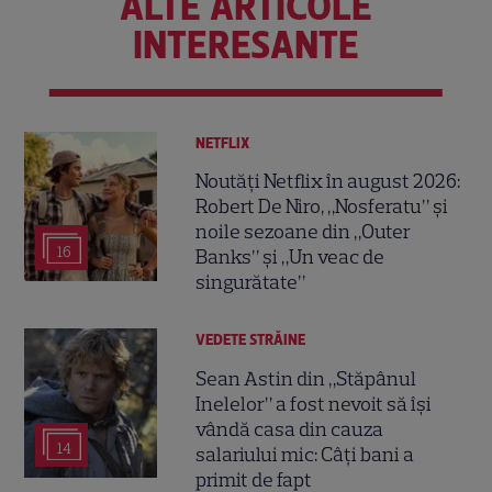
ALTE ARTICOLE
INTERESANTE
NETFLIX
Noutăți Netflix în august 2026:
Robert De Niro, „Nosferatu” și
noile sezoane din „Outer
16
Banks” și „Un veac de
singurătate”
VEDETE STRĂINE
Sean Astin din „Stăpânul
Inelelor” a fost nevoit să își
vândă casa din cauza
14
salariului mic: Câți bani a
primit de fapt