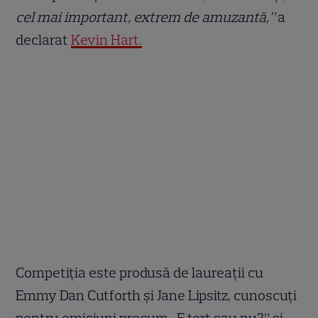
cel mai important, extrem de amuzantă,”
a
declarat
Kevin Hart.
Competiția este produsă de laureații cu
Emmy Dan Cutforth și Jane Lipsitz, cunoscuți
pentru emisiuni precum „E tort sau nu?” și