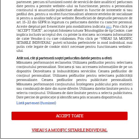
partenere, precum si furnizorii nostri de servicii de date analitice) prelucram
date pentru a permite website-ului sa functioneze, pentru a personaliza
continutul si anunturile publicitare afisate in functie de interesele si/sau
VEDETE STRĂINE
profilul dvs., pentru a va oferi functionalitati aferente retelelor de socializare
si pentru a analiza traficul pe website. Beneficiati de drepturile prevazute de
Tom Holland, decizie radicală
art. 15-22 din GDPR in legatura cu prelucrarea datelor cu caracter personal.
Aceste drepturi pot fi exercitate prin modalitatea indicata
aici
. Prin click pe
pentru noul său film! Ce
“ACCEPT TOATE”, acceptati folosirea tuturor Tehnologiilor de tip Cookie, care
implica inclusiv acceptul dvs. cu privire la stocarea/accesarea informatiilor
promisiune a făcut actorul
de catre Vendor-ii cu care colaboram. Prin click pe “VREAU SA MODIFIC
13
SETARILE INDIVIDUAL” puteti schimba preferintele in mod individual, mai
după momentele virale în care
putin cele legate de cookie strict necesare pentru functionarea website-
a făcut senzație prin dans
ului.
Atât noi, cât și partenerii noștri prelucrăm datele pentru a oferi:
Măsurarea performanței reclamelor. Utilizarea profilurilor pentru selectarea
conținutului personalizat. Stocarea și/sau accesarea informațiilor de pe un
SKYSHOWTIME
dispozitiv. Dezvoltarea și îmbunătățirea serviciilor. Crearea profilurilor de
conținut personalizat. Utilizarea profilurilor pentru selectarea publicității
Scarlett Johansson și Kristin
personalizate. Crearea profilurilor pentru publicitate personalizată.
Scott Thomas, din nou mamă
Măsurarea performanței conținutului. Înțelegerea publicului prin statistici
sau combinații de date din surse diferite. Utilizarea datelor limitate pentru a
și fiică pe ecran în „My
selecta conținutul. Utilizarea de date limitate pentru a selecta publicitatea.
Date precise de geolocație și identificarea prin scanarea dispozitivului.
13
Mother's Wedding”. Când
Listă parteneri (furnizori)
apare filmul pe SkyShowtime
ACCEPT TOATE
PRIME VIDEO
VREAU SA MODIFIC SETARILE INDIVIDUAL
Jamie Campbell Bower, starul