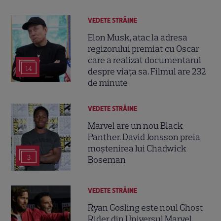
VEDETE STRĂINE
Elon Musk, atac la adresa
regizorului premiat cu Oscar
care a realizat documentarul
14
despre viața sa. Filmul are 232
de minute
VEDETE STRĂINE
Marvel are un nou Black
Panther. David Jonsson preia
moștenirea lui Chadwick
3
Boseman
VEDETE STRĂINE
Ryan Gosling este noul Ghost
Rider din Universul Marvel.