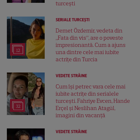
turcești
SERIALE TURCEŞTI
Demet Özdemir, vedeta din
„Fata din vis”, are o poveste
impresionantă. Cum a ajuns
12
una dintre cele mai iubite
actrițe din Turcia
VEDETE STRĂINE
Cum își petrec vara cele mai
iubite actrițe din serialele
turcești. Fahriye Evcen, Hande
32
Erçel și Neslihan Atagül,
imagini din vacanță
VEDETE STRĂINE