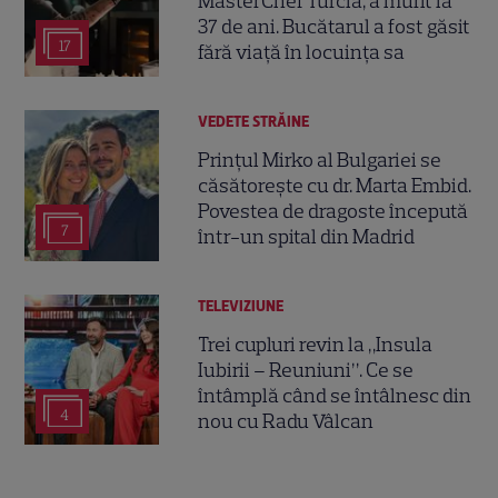
MasterChef Turcia, a murit la
37 de ani. Bucătarul a fost găsit
17
fără viață în locuința sa
VEDETE STRĂINE
Prințul Mirko al Bulgariei se
căsătorește cu dr. Marta Embid.
Povestea de dragoste începută
7
într-un spital din Madrid
TELEVIZIUNE
Trei cupluri revin la „Insula
Iubirii – Reuniuni”. Ce se
întâmplă când se întâlnesc din
4
nou cu Radu Vâlcan