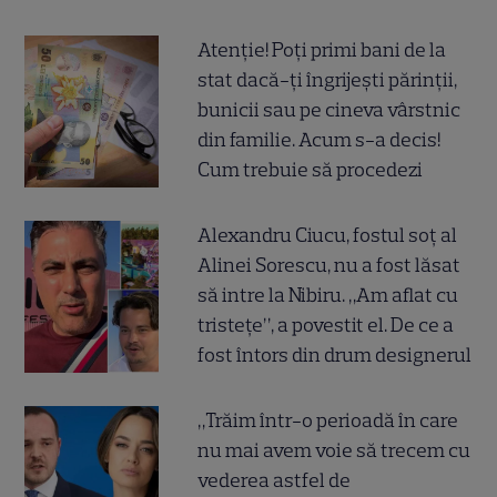
Atenție! Poți primi bani de la
stat dacă-ți îngrijești părinții,
bunicii sau pe cineva vârstnic
din familie. Acum s-a decis!
Cum trebuie să procedezi
Alexandru Ciucu, fostul soț al
Alinei Sorescu, nu a fost lăsat
să intre la Nibiru. „Am aflat cu
tristețe”, a povestit el. De ce a
fost întors din drum designerul
„Trăim într-o perioadă în care
nu mai avem voie să trecem cu
vederea astfel de