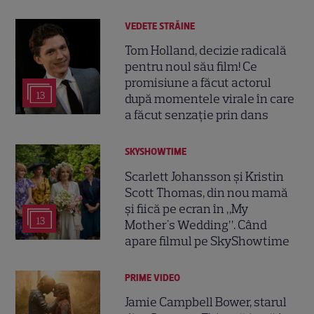
VEDETE STRĂINE
Tom Holland, decizie radicală
pentru noul său film! Ce
promisiune a făcut actorul
13
după momentele virale în care
a făcut senzație prin dans
SKYSHOWTIME
Scarlett Johansson și Kristin
Scott Thomas, din nou mamă
și fiică pe ecran în „My
13
Mother's Wedding”. Când
apare filmul pe SkyShowtime
PRIME VIDEO
Jamie Campbell Bower, starul