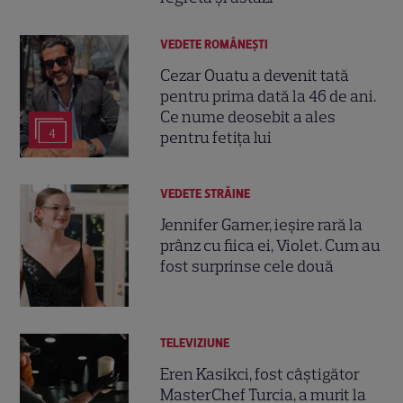
VEDETE ROMÂNEŞTI
Cezar Ouatu a devenit tată
pentru prima dată la 46 de ani.
Ce nume deosebit a ales
4
pentru fetița lui
VEDETE STRĂINE
Jennifer Garner, ieșire rară la
prânz cu fiica ei, Violet. Cum au
fost surprinse cele două
TELEVIZIUNE
Eren Kasikci, fost câștigător
MasterChef Turcia, a murit la