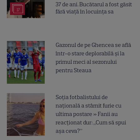
37 de ani. Bucătarul a fost găsit
17
fără viață în locuința sa
Gazonul de pe Ghencea se află
într-o stare deplorabilă și la
primul meci al sezonului
pentru Steaua
Soția fotbalistului de
națională a stârnit furie cu
ultima postare » Fanii au
reacționat dur: „Cum să spui
așa ceva?”