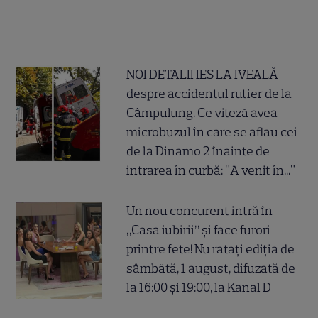
NOI DETALII IES LA IVEALĂ
despre accidentul rutier de la
Câmpulung. Ce viteză avea
microbuzul în care se aflau cei
de la Dinamo 2 înainte de
intrarea în curbă: "A venit în..."
Un nou concurent intră în
„Casa iubirii” și face furori
printre fete! Nu ratați ediția de
sâmbătă, 1 august, difuzată de
la 16:00 și 19:00, la Kanal D