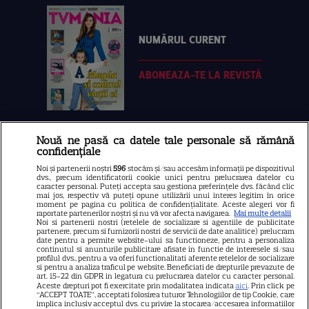
NUMĂRUL CURENT
ABONEAZA-TE LA REVISTĂ
Nouă ne pasă ca datele tale personale să rămână
Libertatea
confidențiale
Libertatea pentru femei
Noi și partenerii noștri
596
stocăm și/sau accesăm informații pe dispozitivul
dvs., precum identificatorii cookie unici pentru prelucrarea datelor cu
GSP
caracter personal. Puteți accepta sau gestiona preferințele dvs. făcând clic
mai jos, respectiv vă puteți opune utilizării unui interes legitim în orice
Știri mondene
moment pe pagina cu politica de confidențialitate. Aceste alegeri vor fi
raportate partenerilor noștri și nu vă vor afecta navigarea.
Mai multe detalii
Noi si partenerii nostri (retelele de socializare si agentiile de publicitate
Avantaje
partenere, precum si furnizorii nostri de servicii de date analitice) prelucram
date pentru a permite website-ului sa functioneze, pentru a personaliza
Elle
continutul si anunturile publicitare afisate in functie de interesele si/sau
profilul dvs., pentru a va oferi functionalitati aferente retelelor de socializare
Unica
si pentru a analiza traficul pe website. Beneficiati de drepturile prevazute de
art. 15-22 din GDPR in legatura cu prelucrarea datelor cu caracter personal.
Retete practice
Aceste drepturi pot fi exercitate prin modalitatea indicata
aici
. Prin click pe
“ACCEPT TOATE”, acceptati folosirea tuturor Tehnologiilor de tip Cookie, care
implica inclusiv acceptul dvs. cu privire la stocarea/accesarea informatiilor