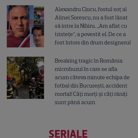
Alexandru Ciucu, fostul soț al
Alinei Sorescu, nu a fost lăsat
să intre la Nibiru. „Am aflat cu
tristețe”, a povestit el. De ce a
fost întors din drum designerul
Breaking tragic în România:
microbuzul în care se afla
acum câteva minute echipa de
fotbal din București, accident
mortal! Câți morți și câți răniți
sunt până acum
SERIALE