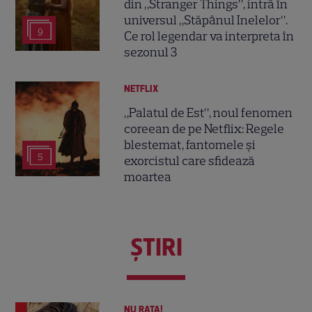
din „Stranger Things”, intră în
universul „Stăpânul Inelelor”.
9
Ce rol legendar va interpreta în
sezonul 3
NETFLIX
„Palatul de Est”, noul fenomen
coreean de pe Netflix: Regele
blestemat, fantomele și
5
exorcistul care sfidează
moartea
ŞTIRI
NU RATA!