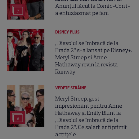
Anunțul făcut la Comic-Con i-
7
a entuziasmat pe fani
DISNEY PLUS
„Diavolul se îmbracă de la
Prada 2” s-a lansat pe Disney+.
Meryl Streep și Anne
Hathaway revin la revista
Runway
VEDETE STRĂINE
Meryl Streep, gest
impresionant pentru Anne
Hathaway și Emily Blunt la
9
„Diavolul se îmbracă de la
Prada 2”. Ce salarii ar fi primit
actrițele