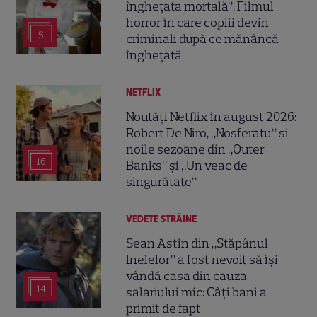
înghețata mortală”. Filmul
horror în care copiii devin
5
criminali după ce mănâncă
înghețată
NETFLIX
Noutăți Netflix în august 2026:
Robert De Niro, „Nosferatu” și
noile sezoane din „Outer
16
Banks” și „Un veac de
singurătate”
VEDETE STRĂINE
Sean Astin din „Stăpânul
Inelelor” a fost nevoit să își
vândă casa din cauza
14
salariului mic: Câți bani a
primit de fapt