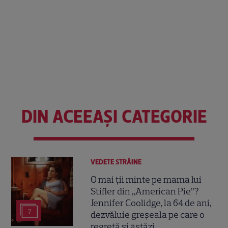
DIN ACEEAȘI CATEGORIE
VEDETE STRĂINE
O mai ții minte pe mama lui
Stifler din „American Pie”?
Jennifer Coolidge, la 64 de ani,
7
dezvăluie greșeala pe care o
regretă și astăzi