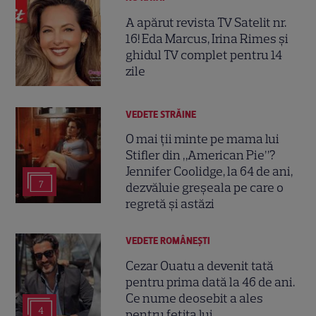
A apărut revista TV Satelit nr.
16! Eda Marcus, Irina Rimes și
ghidul TV complet pentru 14
zile
VEDETE STRĂINE
O mai ții minte pe mama lui
Stifler din „American Pie”?
Jennifer Coolidge, la 64 de ani,
7
dezvăluie greșeala pe care o
regretă și astăzi
VEDETE ROMÂNEŞTI
Cezar Ouatu a devenit tată
pentru prima dată la 46 de ani.
Ce nume deosebit a ales
4
pentru fetița lui