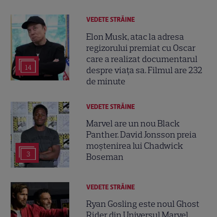
VEDETE STRĂINE
Elon Musk, atac la adresa
regizorului premiat cu Oscar
care a realizat documentarul
14
despre viața sa. Filmul are 232
de minute
VEDETE STRĂINE
Marvel are un nou Black
Panther. David Jonsson preia
moștenirea lui Chadwick
3
Boseman
VEDETE STRĂINE
Ryan Gosling este noul Ghost
Rider din Universul Marvel.