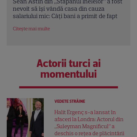
 fost
Elon Musk, atac la adresa regizorului
Marv
premiat cu Oscar care a realizat
Jons
apt
documentarul despre viața sa. Filmul are
Bos
232 de minute
Citeș
Citește mai multe
Actorii turci ai
momentului
VEDETE STRĂINE
Halit Ergenç s-a lansat în
afaceri la Londra: Actorul din
„Suleyman Magnificul” a
deschis o rețea de plăcintării