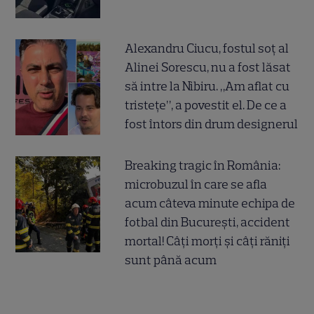
Alexandru Ciucu, fostul soț al
Alinei Sorescu, nu a fost lăsat
să intre la Nibiru. „Am aflat cu
tristețe”, a povestit el. De ce a
fost întors din drum designerul
Breaking tragic în România:
microbuzul în care se afla
acum câteva minute echipa de
fotbal din București, accident
mortal! Câți morți și câți răniți
sunt până acum