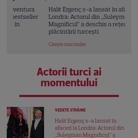
Halit Ergenç s-a lansat în afaceri la
O ma
er
Londra: Actorul din „Suleyman
„Ame
Magnificul” a deschis o rețea de
de a
plăcintării turcești
regre
Citește mai multe
Citeș
Actorii turci ai
momentului
VEDETE STRĂINE
Halit Ergenç s-a lansat în
afaceri la Londra: Actorul din
„Suleyman Magnificul” a