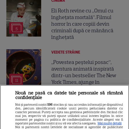
CINEMA
Eli Roth revine cu „Omul cu
înghețata mortală”. Filmul
horror în care copiii devin
5
criminali după ce mănâncă
înghețată
VEDETE STRĂINE
„Povestea peștelui posac”,
aventura animată inspirată
dintr-un bestseller The New
11
York Times, ajunge în
cinematografe pe 7 august
Nouă ne pasă ca datele tale personale să rămână
confidențiale
NETFLIX
Noi și partenerii noștri
596
stocăm și/sau accesăm informații pe dispozitivul
dvs., precum identificatorii cookie unici pentru prelucrarea datelor cu
caracter personal. Puteți accepta sau gestiona preferințele dvs. făcând clic
Noutăți Netflix în august 2026:
mai jos, respectiv vă puteți opune utilizării unui interes legitim în orice
Robert De Niro, „Nosferatu” și
moment pe pagina cu politica de confidențialitate. Aceste alegeri vor fi
raportate partenerilor noștri și nu vă vor afecta navigarea.
Mai multe detalii
noile sezoane din „Outer
Noi si partenerii nostri (retelele de socializare si agentiile de publicitate