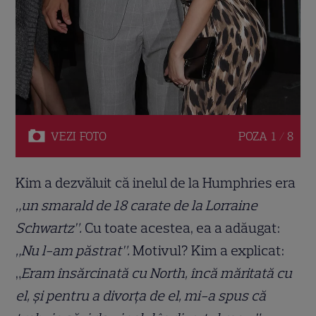
VEZI
FOTO
POZA
1 / 8
Kim a dezvăluit că inelul de la Humphries era
„un smarald de 18 carate de la Lorraine
Schwartz”.
Cu toate acestea, ea a adăugat:
„Nu l-am păstrat”.
Motivul? Kim a explicat:
„
Eram însărcinată cu North, încă măritată cu
el, și pentru a divorța de el, mi-a spus că