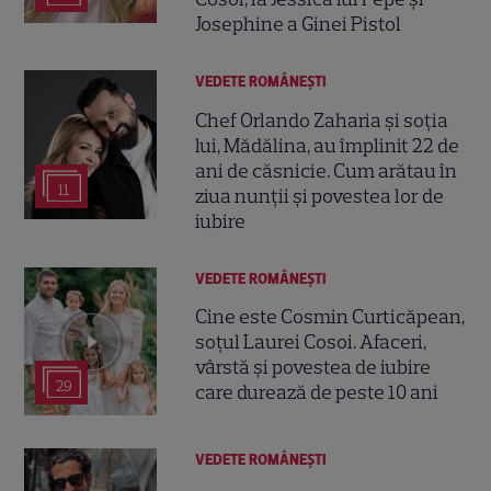
Josephine a Ginei Pistol
VEDETE ROMÂNEŞTI
Chef Orlando Zaharia și soția
lui, Mădălina, au împlinit 22 de
ani de căsnicie. Cum arătau în
11
ziua nunții și povestea lor de
iubire
VEDETE ROMÂNEŞTI
Cine este Cosmin Curticăpean,
soțul Laurei Cosoi. Afaceri,
vârstă și povestea de iubire
29
care durează de peste 10 ani
VEDETE ROMÂNEŞTI