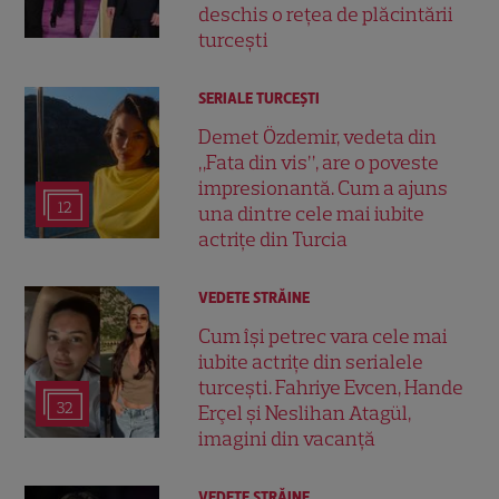
deschis o rețea de plăcintării
turcești
SERIALE TURCEŞTI
Demet Özdemir, vedeta din
„Fata din vis”, are o poveste
impresionantă. Cum a ajuns
12
una dintre cele mai iubite
actrițe din Turcia
VEDETE STRĂINE
Cum își petrec vara cele mai
iubite actrițe din serialele
turcești. Fahriye Evcen, Hande
32
Erçel și Neslihan Atagül,
imagini din vacanță
VEDETE STRĂINE