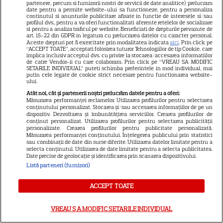
partenere, precum si furnizorii nostri de servicii de date analitice) prelucram
16
Banks” și „Un veac de
date pentru a permite website-ului sa functioneze, pentru a personaliza
continutul si anunturile publicitare afisate in functie de interesele si/sau
singurătate”
profilul dvs., pentru a va oferi functionalitati aferente retelelor de socializare
si pentru a analiza traficul pe website. Beneficiati de drepturile prevazute de
art. 15-22 din GDPR in legatura cu prelucrarea datelor cu caracter personal.
Aceste drepturi pot fi exercitate prin modalitatea indicata
aici
. Prin click pe
VEDETE STRĂINE
“ACCEPT TOATE”, acceptati folosirea tuturor Tehnologiilor de tip Cookie, care
implica inclusiv acceptul dvs. cu privire la stocarea/accesarea informatiilor
Sean Astin din „Stăpânul
de catre Vendor-ii cu care colaboram. Prin click pe “VREAU SA MODIFIC
SETARILE INDIVIDUAL” puteti schimba preferintele in mod individual, mai
Inelelor” a fost nevoit să își
putin cele legate de cookie strict necesare pentru functionarea website-
ului.
vândă casa din cauza
Atât noi, cât și partenerii noștri prelucrăm datele pentru a oferi:
14
salariului mic: Câți bani a
Măsurarea performanței reclamelor. Utilizarea profilurilor pentru selectarea
primit de fapt
conținutului personalizat. Stocarea și/sau accesarea informațiilor de pe un
dispozitiv. Dezvoltarea și îmbunătățirea serviciilor. Crearea profilurilor de
conținut personalizat. Utilizarea profilurilor pentru selectarea publicității
personalizate. Crearea profilurilor pentru publicitate personalizată.
VEDETE STRĂINE
Măsurarea performanței conținutului. Înțelegerea publicului prin statistici
sau combinații de date din surse diferite. Utilizarea datelor limitate pentru a
selecta conținutul. Utilizarea de date limitate pentru a selecta publicitatea.
Elon Musk, atac la adresa
Date precise de geolocație și identificarea prin scanarea dispozitivului.
regizorului premiat cu Oscar
Listă parteneri (furnizori)
care a realizat documentarul
14
despre viața sa. Filmul are 232
ACCEPT TOATE
de minute
VREAU SA MODIFIC SETARILE INDIVIDUAL