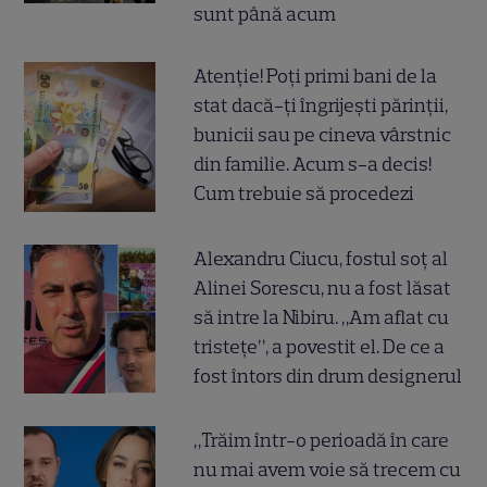
sunt până acum
Atenție! Poți primi bani de la
stat dacă-ți îngrijești părinții,
bunicii sau pe cineva vârstnic
din familie. Acum s-a decis!
Cum trebuie să procedezi
Alexandru Ciucu, fostul soț al
Alinei Sorescu, nu a fost lăsat
să intre la Nibiru. „Am aflat cu
tristețe”, a povestit el. De ce a
fost întors din drum designerul
„Trăim într-o perioadă în care
nu mai avem voie să trecem cu