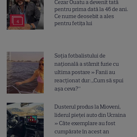
Cezar Ouatu a devenit tată
pentru prima dată la 46 de ani.
Ce nume deosebit a ales
4
pentru fetița lui
Soția fotbalistului de
națională a stârnit furie cu
ultima postare » Fanii au
reacționat dur: „Cum să spui
așa ceva?”
Dusterul produs la Mioveni,
liderul pieței auto din Ucraina
» Câte exemplare au fost
cumpărate în acest an