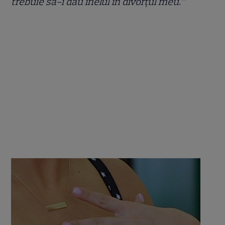
trebuie să-i dau inelul în divorțul meu.”