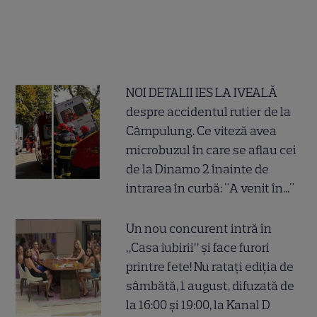
NOI DETALII IES LA IVEALĂ
despre accidentul rutier de la
Câmpulung. Ce viteză avea
microbuzul în care se aflau cei
de la Dinamo 2 înainte de
intrarea în curbă: "A venit în..."
Un nou concurent intră în
„Casa iubirii” și face furori
printre fete! Nu ratați ediția de
sâmbătă, 1 august, difuzată de
la 16:00 și 19:00, la Kanal D