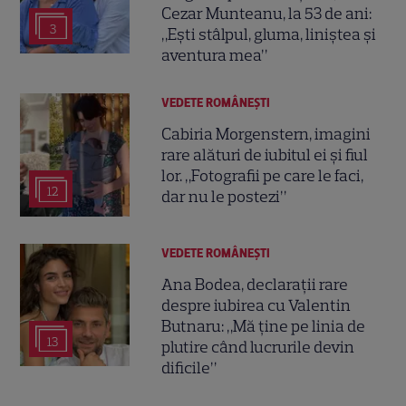
Cezar Munteanu, la 53 de ani:
3
„Ești stâlpul, gluma, liniștea și
aventura mea”
VEDETE ROMÂNEŞTI
Cabiria Morgenstern, imagini
rare alături de iubitul ei și fiul
lor. „Fotografii pe care le faci,
12
dar nu le postezi”
VEDETE ROMÂNEŞTI
Ana Bodea, declarații rare
despre iubirea cu Valentin
Butnaru: „Mă ține pe linia de
13
plutire când lucrurile devin
dificile”