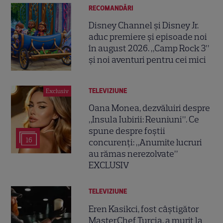
RECOMANDĂRI
Disney Channel și Disney Jr.
aduc premiere și episoade noi
în august 2026. „Camp Rock 3”
și noi aventuri pentru cei mici
TELEVIZIUNE
Exclusiv
Oana Monea, dezvăluiri despre
„Insula Iubirii: Reuniuni”. Ce
spune despre foștii
16
concurenți: „Anumite lucruri
au rămas nerezolvate”
EXCLUSIV
TELEVIZIUNE
Eren Kasikci, fost câștigător
MasterChef Turcia, a murit la