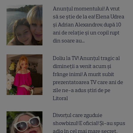
Anunțul momentului! A vrut
să se știe de la ea! Elena Udrea
și Adrian Alexandrov, după 10
ani de relație și un copil rupt
din soare au...
Doliu la TV! Anunțul tragic al
dimineții a venit acum și
frânge inimi! A murit subit
prezentatoarea TV care ani de
zile ne-a adus știri de pe
Litoral
Divorțul care zguduie
showbizul! E oficial! Și-au spus
adio în cel mai mare secret,