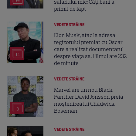
14
salariului mic: Câți bani a
primit de fapt
VEDETE STRĂINE
Elon Musk, atac la adresa
regizorului premiat cu Oscar
care a realizat documentarul
14
despre viața sa. Filmul are 232
de minute
VEDETE STRĂINE
Marvel are un nou Black
Panther. David Jonsson preia
moștenirea lui Chadwick
3
Boseman
VEDETE STRĂINE