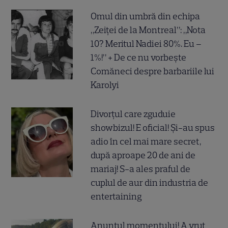
Omul din umbră din echipa
„Zeiței de la Montreal”: „Nota
10? Meritul Nadiei 80%. Eu –
1%!” + De ce nu vorbește
Comăneci despre barbariile lui
Karolyi
Divorțul care zguduie
showbizul! E oficial! Și-au spus
adio în cel mai mare secret,
după aproape 20 de ani de
mariaj! S-a ales praful de
cuplul de aur din industria de
entertaining
Anunțul momentului! A vrut