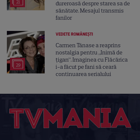
21
dureroasă despre starea sa de
sănătate. Mesajul transmis
fanilor
VEDETE ROMÂNEŞTI
Carmen Tănase a reaprins
nostalgia pentru „Inimă de
țigan”. Imaginea cu Flăcărica
29
i-a făcut pe fani să ceară
continuarea serialului