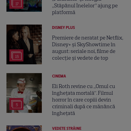
17
„Stăpânul Inelelor” ajung pe
platformă
DISNEY PLUS
Premiere de neratat pe Netflix,
Disney+ și SkyShowtime în
august: seriale noi, filme de
15
colecție și vedete de top
CINEMA
Eli Roth revine cu „Omul cu
înghețata mortală”. Filmul
horror în care copiii devin
5
criminali după ce mănâncă
înghețată
VEDETE STRĂINE