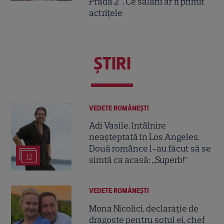
Prada 2”. Ce salarii ar fi primit
actrițele
ŞTIRI
VEDETE ROMÂNEŞTI
Adi Vasile, întâlnire
neașteptată în Los Angeles.
Două românce l-au făcut să se
12
simtă ca acasă: „Superb!”
VEDETE ROMÂNEŞTI
Mona Nicolici, declarație de
dragoste pentru soțul ei, chef