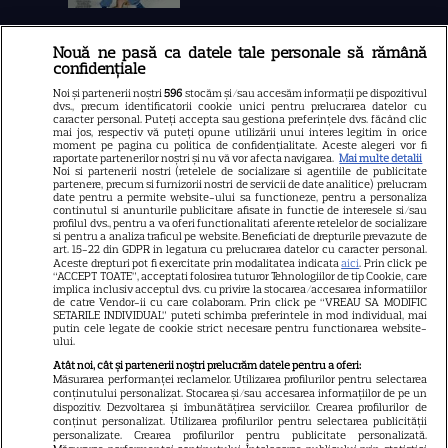
Nouă ne pasă ca datele tale personale să rămână
Libertatea
confidențiale
Libertatea pentru femei
Noi și partenerii noștri
596
stocăm și/sau accesăm informații pe dispozitivul
dvs., precum identificatorii cookie unici pentru prelucrarea datelor cu
GSP
caracter personal. Puteți accepta sau gestiona preferințele dvs. făcând clic
mai jos, respectiv vă puteți opune utilizării unui interes legitim în orice
Știri mondene
moment pe pagina cu politica de confidențialitate. Aceste alegeri vor fi
raportate partenerilor noștri și nu vă vor afecta navigarea.
Mai multe detalii
Noi si partenerii nostri (retelele de socializare si agentiile de publicitate
Avantaje
partenere, precum si furnizorii nostri de servicii de date analitice) prelucram
date pentru a permite website-ului sa functioneze, pentru a personaliza
Elle
continutul si anunturile publicitare afisate in functie de interesele si/sau
profilul dvs., pentru a va oferi functionalitati aferente retelelor de socializare
Unica
si pentru a analiza traficul pe website. Beneficiati de drepturile prevazute de
art. 15-22 din GDPR in legatura cu prelucrarea datelor cu caracter personal.
Retete practice
Aceste drepturi pot fi exercitate prin modalitatea indicata
aici
. Prin click pe
“ACCEPT TOATE”, acceptati folosirea tuturor Tehnologiilor de tip Cookie, care
implica inclusiv acceptul dvs. cu privire la stocarea/accesarea informatiilor
de catre Vendor-ii cu care colaboram. Prin click pe “VREAU SA MODIFIC
SETARILE INDIVIDUAL” puteti schimba preferintele in mod individual, mai
URMĂREȘTE-NE PE
putin cele legate de cookie strict necesare pentru functionarea website-
ului.
Atât noi, cât și partenerii noștri prelucrăm datele pentru a oferi:
Măsurarea performanței reclamelor. Utilizarea profilurilor pentru selectarea
conținutului personalizat. Stocarea și/sau accesarea informațiilor de pe un
dispozitiv. Dezvoltarea și îmbunătățirea serviciilor. Crearea profilurilor de
conținut personalizat. Utilizarea profilurilor pentru selectarea publicității
Copyright
2026
Ringier Romania – Toate Drepturile rezervate
personalizate. Crearea profilurilor pentru publicitate personalizată.