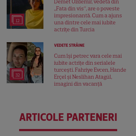
Demet Özdemir, vedeta din
„Fata din vis”, are o poveste
impresionantă. Cum a ajuns
12
una dintre cele mai iubite
actrițe din Turcia
VEDETE STRĂINE
Cum își petrec vara cele mai
iubite actrițe din serialele
turcești. Fahriye Evcen, Hande
32
Erçel și Neslihan Atagül,
imagini din vacanță
ARTICOLE PARTENERI