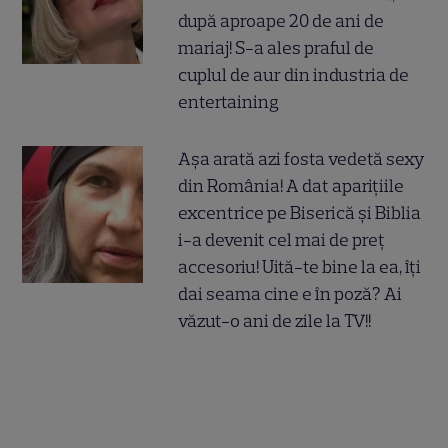
după aproape 20 de ani de
mariaj! S-a ales praful de
cuplul de aur din industria de
entertaining
Așa arată azi fosta vedetă sexy
din România! A dat aparițiile
excentrice pe Biserică și Biblia
i-a devenit cel mai de preț
accesoriu! Uită-te bine la ea, îți
dai seama cine e în poză? Ai
văzut-o ani de zile la TV!!