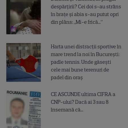
despărțirii? Cei doi s-au strâns
în brațe și abia s-au putut opri
din plâns: „Mi-e frică...”
Harta unei distracții sportive în
mare trend la noi în București:
padle tennis. Unde găsești
cele mai bune terenuri de
padel din oraș
CE ASCUNDE ultima CIFRA a
CNP-ului? Dacă ai 3 sau 8
însemană că...