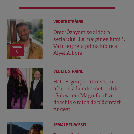
VEDETE STRĂINE
Onur Özaydın se alătură
serialului „La marginea lumii”.
Va interpreta prima iubire a
6
Alyei Albora
VEDETE STRĂINE
Halit Ergenç s-a lansat în
afaceri la Londra: Actorul din
„Suleyman Magnificul” a
deschis o rețea de plăcintării
turcești
SERIALE TURCEŞTI