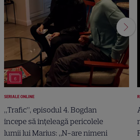
6
SERIALE ONLINE
R
„Trafic”, episodul 4. Bogdan
începe să înțeleagă pericolele
lumii lui Marius: „N-are nimeni