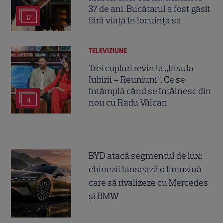
37 de ani. Bucătarul a fost găsit
17
fără viață în locuința sa
TELEVIZIUNE
Trei cupluri revin la „Insula
Iubirii – Reuniuni”. Ce se
întâmplă când se întâlnesc din
4
nou cu Radu Vâlcan
BYD atacă segmentul de lux:
chinezii lansează o limuzină
care să rivalizeze cu Mercedes
și BMW