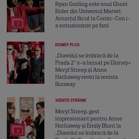
Ryan Gosling este noul Ghost
Rider din Universul Marvel.
Anunțul făcut la Comic-Con i-
7
a entuziasmat pe fani
DISNEY PLUS
„Diavolul se îmbracă de la
Prada 2” s-a lansat pe Disney+.
Meryl Streep și Anne
Hathaway revin la revista
Runway
VEDETE STRĂINE
Meryl Streep, gest
impresionant pentru Anne
Hathaway și Emily Blunt la
9
„Diavolul se îmbracă de la