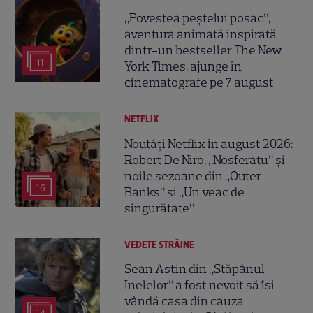
„Povestea peștelui posac”,
aventura animată inspirată
dintr-un bestseller The New
11
York Times, ajunge în
cinematografe pe 7 august
NETFLIX
Noutăți Netflix în august 2026:
Robert De Niro, „Nosferatu” și
noile sezoane din „Outer
16
Banks” și „Un veac de
singurătate”
VEDETE STRĂINE
Sean Astin din „Stăpânul
Inelelor” a fost nevoit să își
vândă casa din cauza