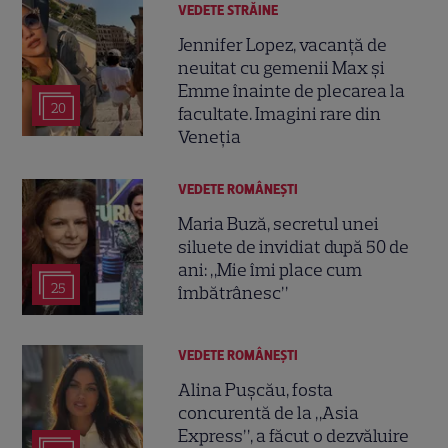
VEDETE STRĂINE
Jennifer Lopez, vacanță de
neuitat cu gemenii Max și
Emme înainte de plecarea la
20
facultate. Imagini rare din
Veneția
VEDETE ROMÂNEŞTI
Maria Buză, secretul unei
siluete de invidiat după 50 de
ani: „Mie îmi place cum
25
îmbătrânesc”
VEDETE ROMÂNEŞTI
Alina Pușcău, fosta
concurentă de la „Asia
Express”, a făcut o dezvăluire