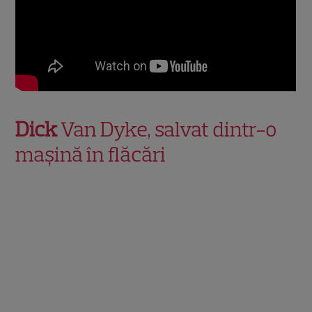
Dick
Van Dyke, salvat dintr-o
mașină în flăcări