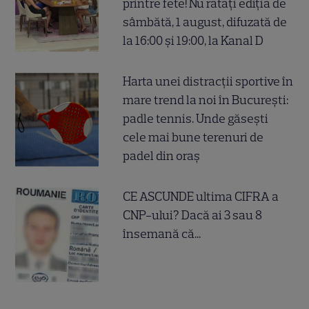
printre fete! Nu ratați ediția de
sâmbătă, 1 august, difuzată de
la 16:00 și 19:00, la Kanal D
Harta unei distracții sportive în
mare trend la noi în București:
padle tennis. Unde găsești
cele mai bune terenuri de
padel din oraș
CE ASCUNDE ultima CIFRA a
CNP-ului? Dacă ai 3 sau 8
însemană că...