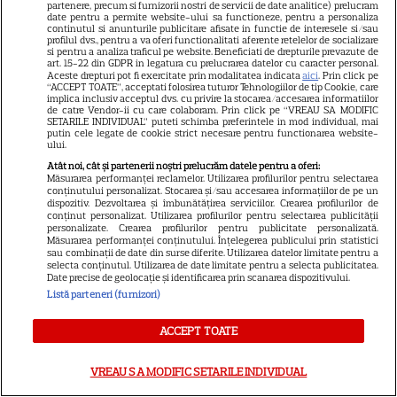
partenere, precum si furnizorii nostri de servicii de date analitice) prelucram
Tom Holland, decizie radicală
date pentru a permite website-ului sa functioneze, pentru a personaliza
continutul si anunturile publicitare afisate in functie de interesele si/sau
pentru noul său film! Ce
profilul dvs., pentru a va oferi functionalitati aferente retelelor de socializare
si pentru a analiza traficul pe website. Beneficiati de drepturile prevazute de
promisiune a făcut actorul
art. 15-22 din GDPR in legatura cu prelucrarea datelor cu caracter personal.
13
Aceste drepturi pot fi exercitate prin modalitatea indicata
aici
. Prin click pe
după momentele virale în care
“ACCEPT TOATE”, acceptati folosirea tuturor Tehnologiilor de tip Cookie, care
a făcut senzație prin dans
implica inclusiv acceptul dvs. cu privire la stocarea/accesarea informatiilor
de catre Vendor-ii cu care colaboram. Prin click pe “VREAU SA MODIFIC
SETARILE INDIVIDUAL” puteti schimba preferintele in mod individual, mai
putin cele legate de cookie strict necesare pentru functionarea website-
ului.
SKYSHOWTIME
Atât noi, cât și partenerii noștri prelucrăm datele pentru a oferi:
Scarlett Johansson și Kristin
Măsurarea performanței reclamelor. Utilizarea profilurilor pentru selectarea
conținutului personalizat. Stocarea și/sau accesarea informațiilor de pe un
Scott Thomas, din nou mamă
dispozitiv. Dezvoltarea și îmbunătățirea serviciilor. Crearea profilurilor de
și fiică pe ecran în „My
conținut personalizat. Utilizarea profilurilor pentru selectarea publicității
personalizate. Crearea profilurilor pentru publicitate personalizată.
13
Mother's Wedding”. Când
Măsurarea performanței conținutului. Înțelegerea publicului prin statistici
sau combinații de date din surse diferite. Utilizarea datelor limitate pentru a
apare filmul pe SkyShowtime
selecta conținutul. Utilizarea de date limitate pentru a selecta publicitatea.
Date precise de geolocație și identificarea prin scanarea dispozitivului.
Listă parteneri (furnizori)
PRIME VIDEO
ACCEPT TOATE
Jamie Campbell Bower, starul
din „Stranger Things”, intră în
VREAU SA MODIFIC SETARILE INDIVIDUAL
universul „Stăpânul Inelelor”.
9
Ce rol legendar va interpreta în