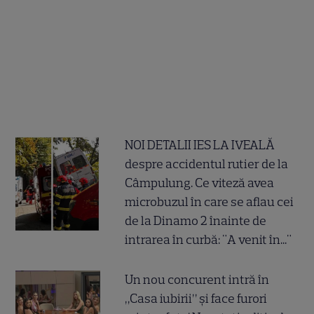
NOI DETALII IES LA IVEALĂ
despre accidentul rutier de la
Câmpulung. Ce viteză avea
microbuzul în care se aflau cei
de la Dinamo 2 înainte de
intrarea în curbă: "A venit în..."
Un nou concurent intră în
„Casa iubirii” și face furori