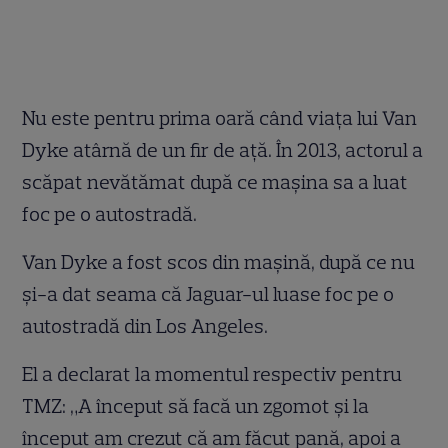
Nu este pentru prima oară când viața lui Van
Dyke atârnă de un fir de ață. În 2013, actorul a
scăpat nevătămat după ce mașina sa a luat
foc pe o autostradă.
Van Dyke a fost scos din mașină, după ce nu
și-a dat seama că Jaguar-ul luase foc pe o
autostradă din Los Angeles.
El a declarat la momentul respectiv pentru
TMZ: „A început să facă un zgomot și la
început am crezut că am făcut pană, apoi a