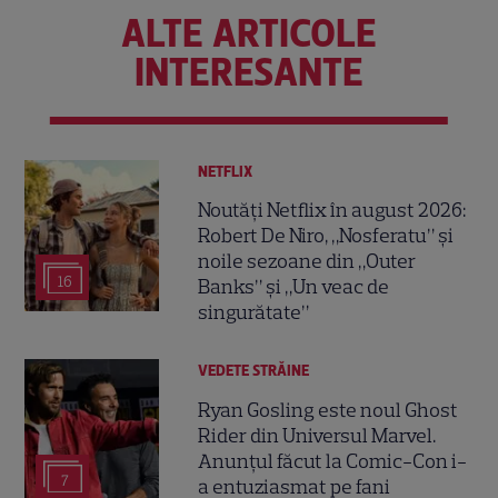
ALTE ARTICOLE
INTERESANTE
NETFLIX
Noutăți Netflix în august 2026:
Robert De Niro, „Nosferatu” și
noile sezoane din „Outer
16
Banks” și „Un veac de
singurătate”
VEDETE STRĂINE
Ryan Gosling este noul Ghost
Rider din Universul Marvel.
Anunțul făcut la Comic-Con i-
7
a entuziasmat pe fani