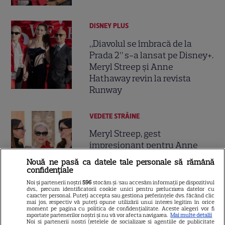
DISNEY PLUS
„Diavolul se îmbracă de la
Prada 2” s-a lansat pe Disney+.
Meryl Streep și Anne
Hathaway revin la revista
Runway
VEDETE STRĂINE
Meryl Streep, gest
impresionant pentru Anne
Hathaway și Emily Blunt la
Nouă ne pasă ca datele tale personale să rămână
9
„Diavolul se îmbracă de la
confidențiale
Prada 2”. Ce salarii ar fi primit
Noi și partenerii noștri
596
stocăm și/sau accesăm informații pe dispozitivul
dvs., precum identificatorii cookie unici pentru prelucrarea datelor cu
actrițele
caracter personal. Puteți accepta sau gestiona preferințele dvs. făcând clic
mai jos, respectiv vă puteți opune utilizării unui interes legitim în orice
moment pe pagina cu politica de confidențialitate. Aceste alegeri vor fi
raportate partenerilor noștri și nu vă vor afecta navigarea.
Mai multe detalii
VEDETE STRĂINE
Noi si partenerii nostri (retelele de socializare si agentiile de publicitate