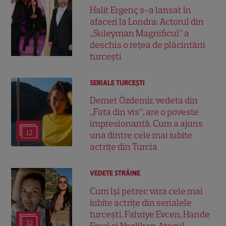
Halit Ergenç s-a lansat în
afaceri la Londra: Actorul din
„Suleyman Magnificul” a
deschis o rețea de plăcintării
turcești
SERIALE TURCEŞTI
Demet Özdemir, vedeta din
„Fata din vis”, are o poveste
impresionantă. Cum a ajuns
12
una dintre cele mai iubite
actrițe din Turcia
VEDETE STRĂINE
Cum își petrec vara cele mai
iubite actrițe din serialele
turcești. Fahriye Evcen, Hande
32
Erçel și Neslihan Atagül,