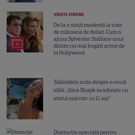
VEDETE STRĂINE
De la o viață modestă la sute
de milioane de dolari. Cum a
ajuns Sylvester Stallone unul
15
dintre cei mai bogați actori de
la Hollywood
Tabloidele scriu despre o nouă
idilă: „Irina Shayk se iubește cu
starul mai mic cu 11 ani”
Distincție specială pentru