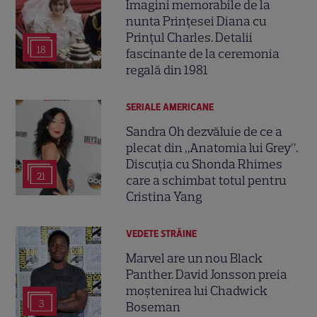
Imagini memorabile de la
nunta Prințesei Diana cu
Prințul Charles. Detalii
18
fascinante de la ceremonia
regală din 1981
SERIALE AMERICANE
Sandra Oh dezvăluie de ce a
plecat din „Anatomia lui Grey”.
Discuția cu Shonda Rhimes
21
care a schimbat totul pentru
Cristina Yang
VEDETE STRĂINE
Marvel are un nou Black
Panther. David Jonsson preia
moștenirea lui Chadwick
3
Boseman