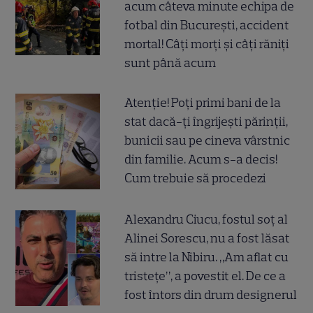
acum câteva minute echipa de
fotbal din București, accident
mortal! Câți morți și câți răniți
sunt până acum
Atenție! Poți primi bani de la
stat dacă-ți îngrijești părinții,
bunicii sau pe cineva vârstnic
din familie. Acum s-a decis!
Cum trebuie să procedezi
Alexandru Ciucu, fostul soț al
Alinei Sorescu, nu a fost lăsat
să intre la Nibiru. „Am aflat cu
tristețe”, a povestit el. De ce a
fost întors din drum designerul