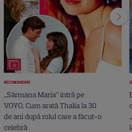
18
RECOMANDĂRI
S
„Sărmana Maria” intră pe
VOYO. Cum arată Thalía la 30
de ani după rolul care a făcut-o
celebră