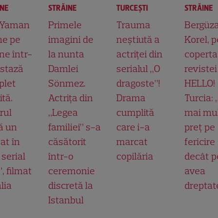
INE
STRĂINE
TURCEŞTI
STRĂINE
 Yaman
Primele
Trauma
Bergüz
ne pe
imagini de
neștiută a
Korel, p
ne într-
la nunta
actriței din
coperta
ostază
Damlei
serialul „O
revistei
plet
Sönmez.
dragoste”!
HELLO!
ită.
Actrița din
Drama
Turcia:
rul
„Legea
cumplită
mai mu
ă un
familiei” s-a
care i-a
preț pe
at în
căsătorit
marcat
fericire
 serial
într-o
copilăria
decât p
”, filmat
ceremonie
avea
alia
discretă la
dreptat
Istanbul