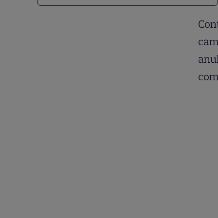
Cont
came
anul
com