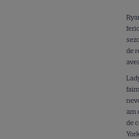
Ryan
feri
sezo
de r
avea
Lady
faim
nevo
am c
de c
York