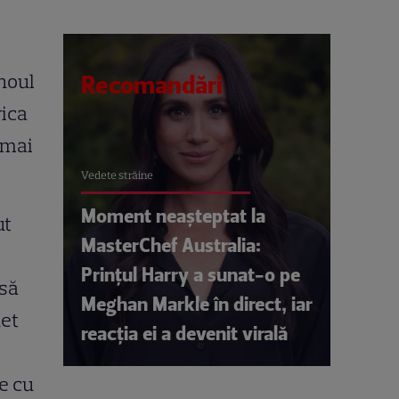
 noul
Recomandări
rica
 mai
Vedete străine
Moment neașteptat la
ut
MasterChef Australia:
Prințul Harry a sunat-o pe
nsă
Meghan Markle în direct, iar
net
reacția ei a devenit virală
e cu