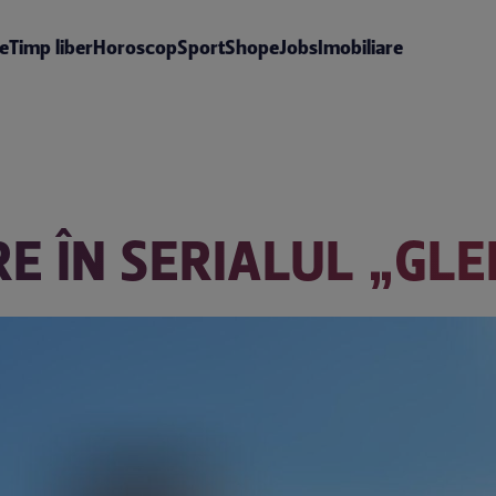
te
Timp liber
Horoscop
Sport
Shop
eJobs
Imobiliare
E ÎN SERIALUL „GLE