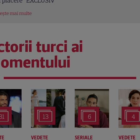
 plăcere” EXCLUSIV
tește mai multe
torii turci ai
omentului
31
13
6
4
TE
VEDETE
SERIALE
VEDETE