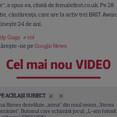
”, a spus ea, citată de femalefirst.co.uk. Pe 28
ie, cântăreaţa, care are la activ trei BRIT Awar
ineşte 24 de ani.
dy Gaga
rol
ărește-ne pe
Google News
Cel mai nou VIDEO
PE ACELAȘI SUBIECT
ina Rimes dezvăluie „arma” din noul sezon „Vocea
mâniei”. Butonul care schimbă jocul: „L-am folosit