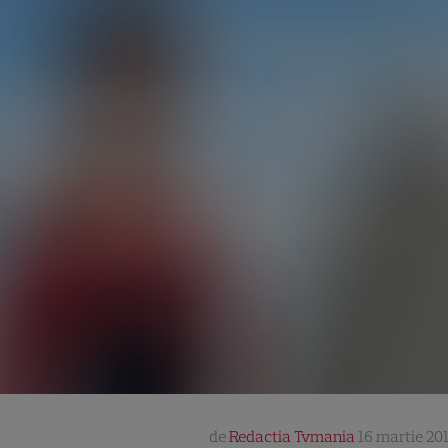
de
Redactia Tvmania
16 martie 201