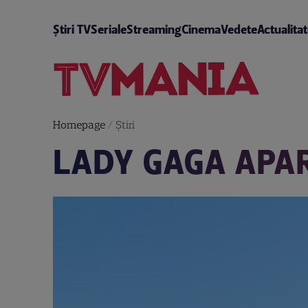
Știri TV
Seriale
Streaming
Cinema
Vedete
Actualita
Homepage
/
Știri
LADY GAGA APAR