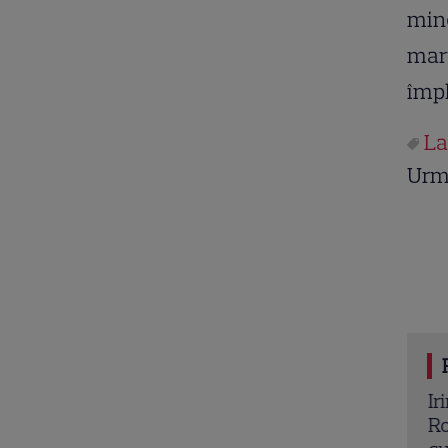
mine
mart
împl
La
Urm
pe la noi – Poftiți la întrecere, 27 iulie 2026: Iulia
Ir
ictor Slav și Selina intră în competiție. Ce
Ro