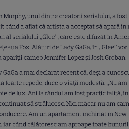
 Murphy, unul dintre creatorii serialului, a fost
cit când a aflat că artista a acceptat să apară în
n al serialului „Glee”, care este difuzat în Ame
eţeaua Fox. Alături de Lady GaGa, în „Glee” vor
 apariţii cameo Jennifer Lopez şi Josh Groban.
 GaGa a mai declarat recent că, deşi a cunosc
a foarte repede, duce o viaţă modestă. „Nu am
ie de lux. Ani la rândul am fost practic falită, î
ontinuat să strălucesc. Nici măcar nu am car
onducere. Am un apartament închiriat în New
, iar când călătoresc am aproape toate bunuril