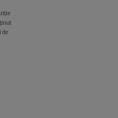
riţie
ţinut
l de