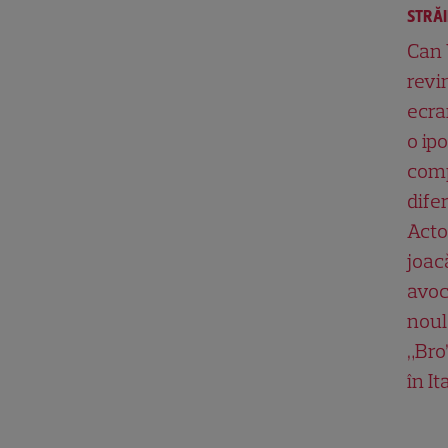
STRĂ
Can
revi
ecra
o ip
com
difer
Acto
joac
avoc
noul
„Bro
în It