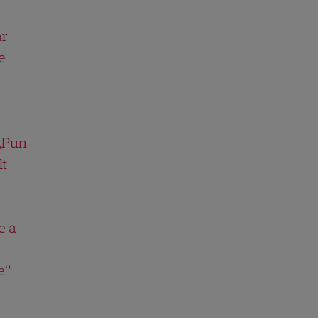
ar
e
 „Pun
lt
e a
e”