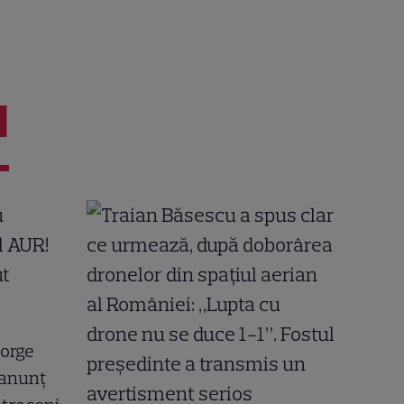
I
eorge
 anunț