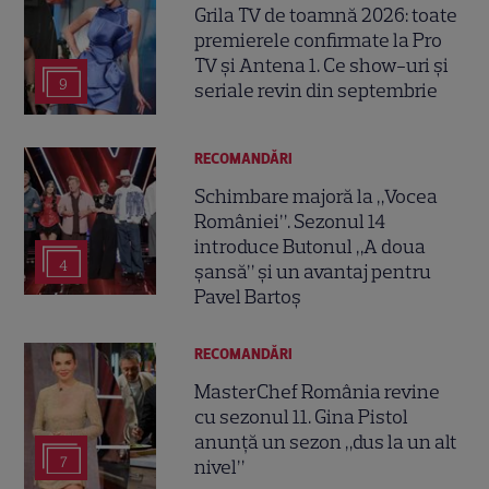
Grila TV de toamnă 2026: toate
premierele confirmate la Pro
TV și Antena 1. Ce show-uri și
9
seriale revin din septembrie
RECOMANDĂRI
Schimbare majoră la „Vocea
României”. Sezonul 14
introduce Butonul „A doua
4
șansă” și un avantaj pentru
Pavel Bartoș
RECOMANDĂRI
MasterChef România revine
cu sezonul 11. Gina Pistol
anunță un sezon „dus la un alt
7
nivel”