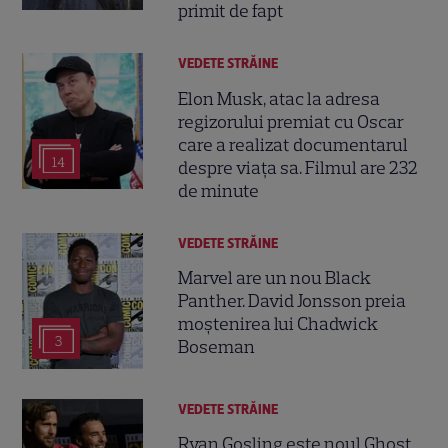
primit de fapt
VEDETE STRĂINE
Elon Musk, atac la adresa
regizorului premiat cu Oscar
care a realizat documentarul
14
despre viața sa. Filmul are 232
de minute
VEDETE STRĂINE
Marvel are un nou Black
Panther. David Jonsson preia
moștenirea lui Chadwick
3
Boseman
VEDETE STRĂINE
Ryan Gosling este noul Ghost