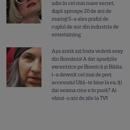
adio în cel mai mare secret,
după aproape 20 de ani de
mariaj! S-a ales praful de
cuplul de aur din industria de
entertaining
Așa arată azi fosta vedetă sexy
din România! A dat aparițiile
excentrice pe Biserică și Biblia
i-a devenit cel mai de preț
accesoriu! Uită-te bine la ea, îți
dai seama cine e în poză? Ai
văzut-o ani de zile la TV!!