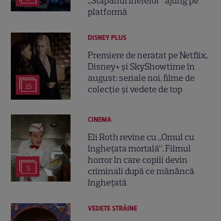
„Stăpânul Inelelor” ajung pe
platformă
DISNEY PLUS
Premiere de neratat pe Netflix,
Disney+ și SkyShowtime în
august: seriale noi, filme de
15
colecție și vedete de top
CINEMA
Eli Roth revine cu „Omul cu
înghețata mortală”. Filmul
horror în care copiii devin
5
criminali după ce mănâncă
înghețată
VEDETE STRĂINE