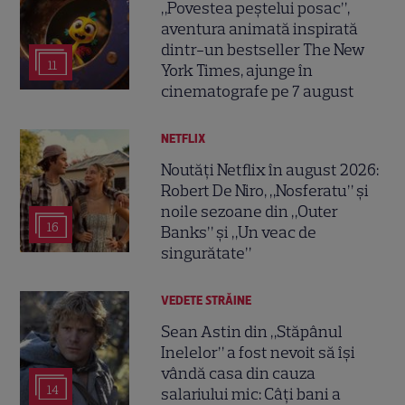
„Povestea peștelui posac”,
aventura animată inspirată
dintr-un bestseller The New
11
York Times, ajunge în
cinematografe pe 7 august
NETFLIX
Noutăți Netflix în august 2026:
Robert De Niro, „Nosferatu” și
noile sezoane din „Outer
16
Banks” și „Un veac de
singurătate”
VEDETE STRĂINE
Sean Astin din „Stăpânul
Inelelor” a fost nevoit să își
vândă casa din cauza
14
salariului mic: Câți bani a