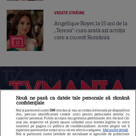
VEDETE STRĂINE
Angélique Boyer, la 15 ani de la
„Teresa”: cum arată azi actrița
care a cucerit România
12
Nouă ne pasă ca datele tale personale să rămână
confidențiale
Noi și partenerii noștri
596
stocăm și/sau accesăm informații pe dispozitivul
Despre Tvmania
dvs., precum identificatorii cookie unici pentru prelucrarea datelor cu
caracter personal. Puteți accepta sau gestiona preferințele dvs. făcând clic
mai jos, respectiv vă puteți opune utilizării unui interes legitim în orice
Contact
moment pe pagina cu politica de confidențialitate. Aceste alegeri vor fi
raportate partenerilor noștri și nu vă vor afecta navigarea.
Mai multe detalii
Contacte televiziuni
Noi si partenerii nostri (retelele de socializare si agentiile de publicitate