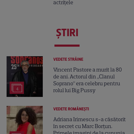
actrițele
ŞTIRI
VEDETE STRĂINE
Vincent Pastore a murit la 80
de ani. Actorul din „Clanul
Soprano” era celebru pentru
4
rolul lui Big Pussy
VEDETE ROMÂNEŞTI
Adriana Irimescu s-a căsătorit
în secret cu Marc Borțun.
Primele imagini de la cununia