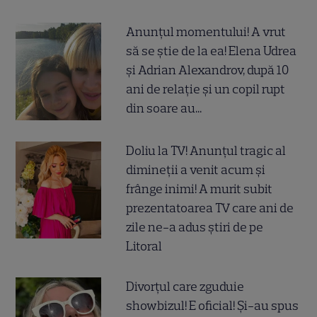
Anunțul momentului! A vrut
să se știe de la ea! Elena Udrea
și Adrian Alexandrov, după 10
ani de relație și un copil rupt
din soare au...
Doliu la TV! Anunțul tragic al
dimineții a venit acum și
frânge inimi! A murit subit
prezentatoarea TV care ani de
zile ne-a adus știri de pe
Litoral
Divorțul care zguduie
showbizul! E oficial! Și-au spus