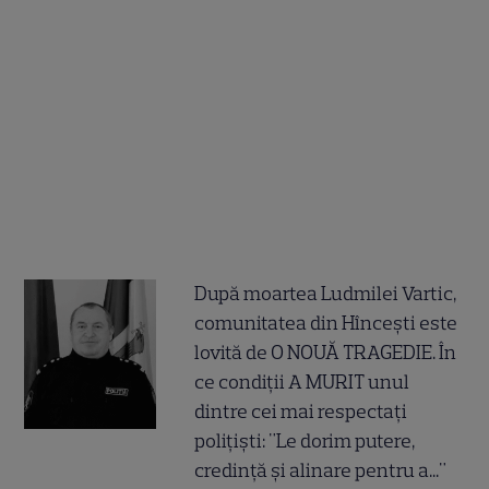
După moartea Ludmilei Vartic,
comunitatea din Hîncești este
lovită de O NOUĂ TRAGEDIE. În
ce condiții A MURIT unul
dintre cei mai respectați
polițiști: "Le dorim putere,
credință și alinare pentru a..."