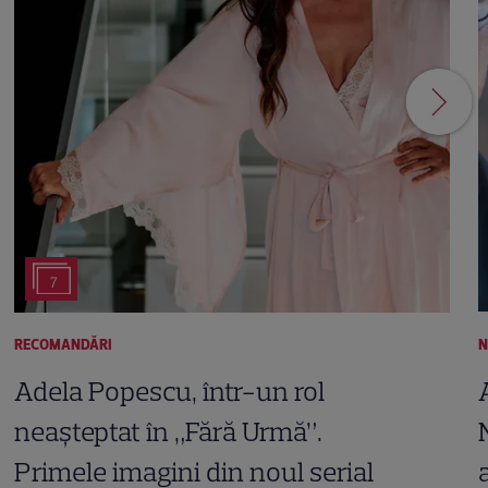
7
RECOMANDĂRI
N
Adela Popescu, într-un rol
neașteptat în „Fără Urmă”.
Primele imagini din noul serial