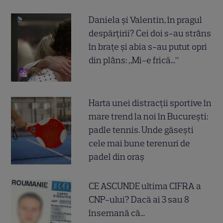
Daniela și Valentin, în pragul
despărțirii? Cei doi s-au strâns
în brațe și abia s-au putut opri
din plâns: „Mi-e frică...”
Harta unei distracții sportive în
mare trend la noi în București:
padle tennis. Unde găsești
cele mai bune terenuri de
padel din oraș
CE ASCUNDE ultima CIFRA a
CNP-ului? Dacă ai 3 sau 8
însemană că...