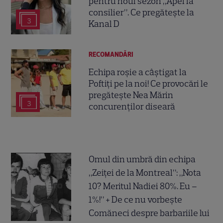
pentru noul sezon „Apel la
consilier”. Ce pregătește la
3
Kanal D
RECOMANDĂRI
Echipa roșie a câștigat la
Poftiți pe la noi! Ce provocări le
pregătește Nea Mărin
3
concurenților diseară
Omul din umbră din echipa
„Zeiței de la Montreal”: „Nota
10? Meritul Nadiei 80%. Eu –
1%!” + De ce nu vorbește
Comăneci despre barbariile lui