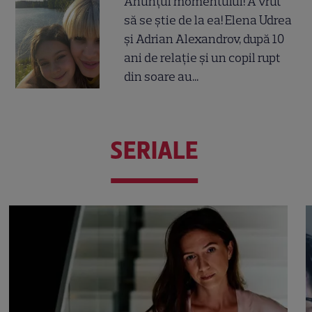
Anunțul momentului! A vrut
să se știe de la ea! Elena Udrea
și Adrian Alexandrov, după 10
ani de relație și un copil rupt
din soare au...
SERIALE