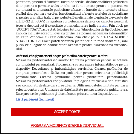
partenere, precum si furnizorii nostri de servicii de date analitice) prelucram
Abonamente
date pentru a permite website-ului sa functioneze, pentru a personaliza
continutul si anunturile publicitare afisate in functie de interesele si/sau
profilul dvs., pentru a va oferi functionalitati aferente retelelor de socializare
Publicitate
si pentru a analiza traficul pe website. Beneficiati de drepturile prevazute de
art. 15-22 din GDPR in legatura cu prelucrarea datelor cu caracter personal.
Termeni și condiții
Aceste drepturi pot fi exercitate prin modalitatea indicata
aici
. Prin click pe
“ACCEPT TOATE”, acceptati folosirea tuturor Tehnologiilor de tip Cookie, care
Despre cookies
implica inclusiv acceptul dvs. cu privire la stocarea/accesarea informatiilor
de catre Vendor-ii cu care colaboram. Prin click pe “VREAU SA MODIFIC
SETARILE INDIVIDUAL” puteti schimba preferintele in mod individual, mai
Politica de confidenţialitate
putin cele legate de cookie strict necesare pentru functionarea website-
ului.
Sitemap
Atât noi, cât și partenerii noștri prelucrăm datele pentru a oferi:
Măsurarea performanței reclamelor. Utilizarea profilurilor pentru selectarea
conținutului personalizat. Stocarea și/sau accesarea informațiilor de pe un
dispozitiv. Dezvoltarea și îmbunătățirea serviciilor. Crearea profilurilor de
conținut personalizat. Utilizarea profilurilor pentru selectarea publicității
personalizate. Crearea profilurilor pentru publicitate personalizată.
Măsurarea performanței conținutului. Înțelegerea publicului prin statistici
NUMĂRUL CURENT
sau combinații de date din surse diferite. Utilizarea datelor limitate pentru a
selecta conținutul. Utilizarea de date limitate pentru a selecta publicitatea.
Date precise de geolocație și identificarea prin scanarea dispozitivului.
ABONEAZA-TE LA REVISTĂ
Listă parteneri (furnizori)
ACCEPT TOATE
Libertatea
VREAU SA MODIFIC SETARILE INDIVIDUAL