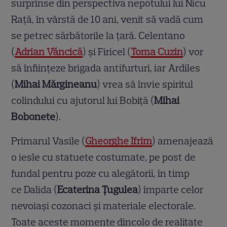
surprinse din perspectiva nepotului lui Nicu
Rață, în vârstă de 10 ani, venit să vadă cum
se petrec sărbătorile la țară. Celentano
(
Adrian Văncică
) și Firicel (
Toma Cuzin
) vor
să înființeze brigada antifurturi, iar Ardiles
(
Mihai Mărgineanu
) vrea să învie spiritul
colindului cu ajutorul lui Bobiță (
Mihai
Bobonete
).
Primarul Vasile (
Gheorghe Ifrim
) amenajează
o iesle cu statuete costumate, pe post de
fundal pentru poze cu alegătorii, în timp
ce Dalida (
Ecaterina Țugulea
) împarte celor
nevoiași cozonaci și materiale electorale.
Toate aceste momente dincolo de realitate