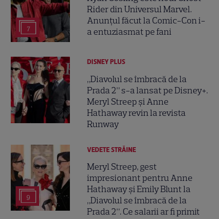
Rider din Universul Marvel.
Anunțul făcut la Comic-Con i-
7
a entuziasmat pe fani
DISNEY PLUS
„Diavolul se îmbracă de la
Prada 2” s-a lansat pe Disney+.
Meryl Streep și Anne
Hathaway revin la revista
Runway
VEDETE STRĂINE
Meryl Streep, gest
impresionant pentru Anne
Hathaway și Emily Blunt la
9
„Diavolul se îmbracă de la
Prada 2”. Ce salarii ar fi primit