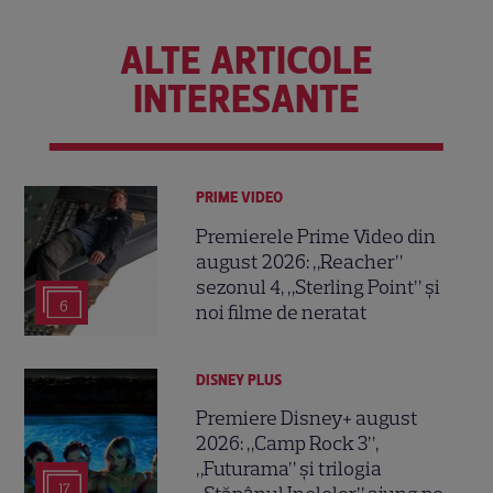
ALTE ARTICOLE
INTERESANTE
PRIME VIDEO
Premierele Prime Video din
august 2026: „Reacher”
sezonul 4, „Sterling Point” și
6
noi filme de neratat
DISNEY PLUS
Premiere Disney+ august
2026: „Camp Rock 3”,
„Futurama” și trilogia
17