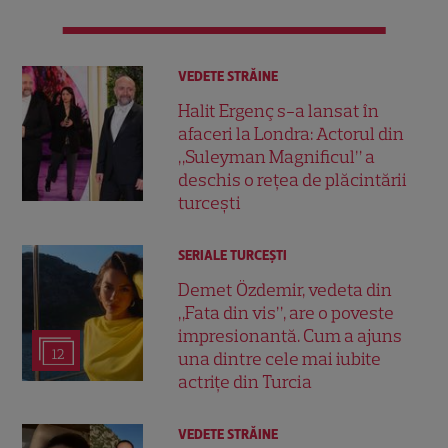
VEDETE STRĂINE
Halit Ergenç s-a lansat în
afaceri la Londra: Actorul din
„Suleyman Magnificul” a
deschis o rețea de plăcintării
turcești
SERIALE TURCEŞTI
Demet Özdemir, vedeta din
„Fata din vis”, are o poveste
impresionantă. Cum a ajuns
12
una dintre cele mai iubite
actrițe din Turcia
VEDETE STRĂINE