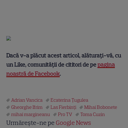
Dacă v-a plăcut acest articol, alăturați-vă, cu
un Like, comunității de cititori de pe
pagina
noastră de Facebook
.
Adrian Vancica
Ecaterina Țugulea
Gheorghe Ifrim
Las Fierbinţi
Mihai Bobonete
mihai margineanu
Pro TV
Toma Cuzin
Urmărește-ne pe
Google News