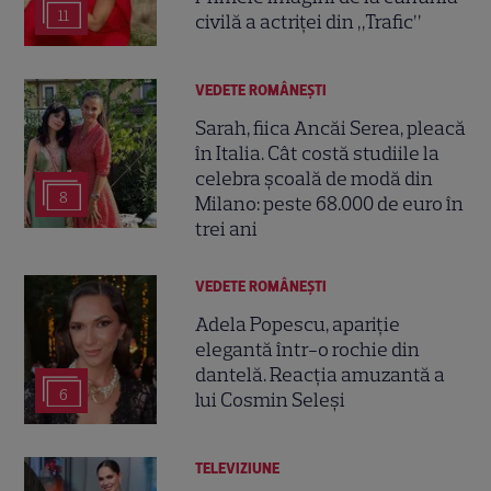
11
civilă a actriței din „Trafic”
VEDETE ROMÂNEŞTI
Sarah, fiica Ancăi Serea, pleacă
în Italia. Cât costă studiile la
celebra școală de modă din
8
Milano: peste 68.000 de euro în
trei ani
VEDETE ROMÂNEŞTI
Adela Popescu, apariție
elegantă într-o rochie din
dantelă. Reacția amuzantă a
6
lui Cosmin Seleși
TELEVIZIUNE