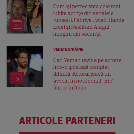
Cum își petrec vara cele mai
iubite actrițe din serialele
turcești. Fahriye Evcen, Hande
32
Erçel și Neslihan Atagül,
imagini din vacanță
VEDETE STRĂINE
Can Yaman revine pe ecrane
într-o ipostază complet
diferită. Actorul joacă un
31
avocat în noul serial „Bro”,
filmat în Italia
ARTICOLE PARTENERI