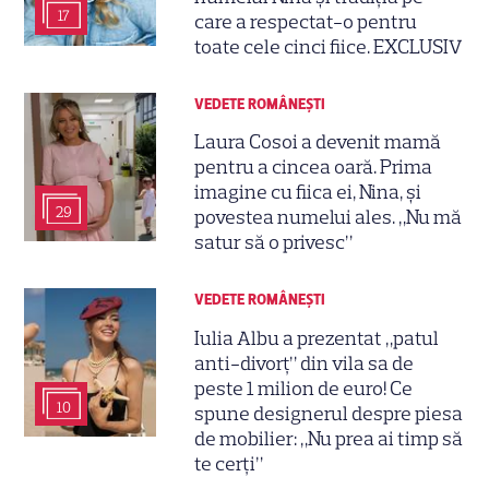
17
care a respectat-o pentru
toate cele cinci fiice. EXCLUSIV
VEDETE ROMÂNEŞTI
Laura Cosoi a devenit mamă
pentru a cincea oară. Prima
imagine cu fiica ei, Nina, și
29
povestea numelui ales. „Nu mă
satur să o privesc”
VEDETE ROMÂNEŞTI
Iulia Albu a prezentat „patul
anti-divorț” din vila sa de
peste 1 milion de euro! Ce
10
spune designerul despre piesa
de mobilier: „Nu prea ai timp să
te cerți”