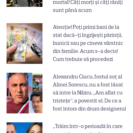
mortal! Câți morți și câți răniți
sunt până acum
Atenție! Poți primi bani de la
stat dacă-ți îngrijești părinții,
bunicii sau pe cineva vârstnic
din familie. Acum s-a decis!
Cum trebuie să procedezi
Alexandru Ciucu, fostul soț al
Alinei Sorescu, nu a fost lăsat
să intre la Nibiru. „Am aflat cu
tristețe”, a povestit el. De ce a
fost întors din drum designerul
„Trăim într-o perioadă în care