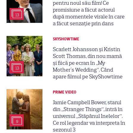
pentru noul său film! Ce
promisiune a făcut actorul
13
după momentele virale în care
a făcut senzație prin dans
SKYSHOWTIME
Scarlett Johansson și Kristin
Scott Thomas, din nou mamă
și fiică pe ecran în „My
13
Mother's Wedding”. Când
apare filmul pe SkyShowtime
PRIME VIDEO
Jamie Campbell Bower, starul
din „Stranger Things”, intră în
universul „Stăpânul Inelelor”.
9
Ce rol legendar va interpreta în
sezonul 3