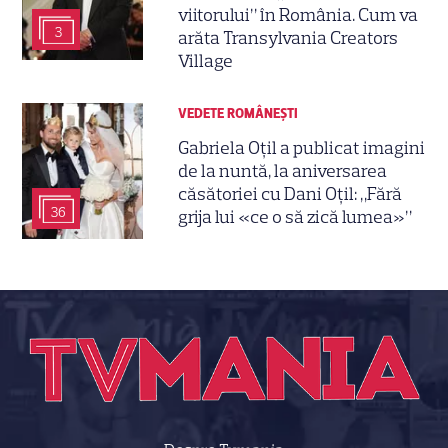
viitorului” în România. Cum va
3
arăta Transylvania Creators
Village
VEDETE ROMÂNEŞTI
Gabriela Oțil a publicat imagini
de la nuntă, la aniversarea
căsătoriei cu Dani Oțil: „Fără
36
grija lui «ce o să zică lumea»”