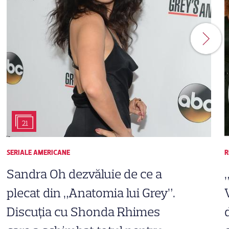
21
SERIALE AMERICANE
R
Sandra Oh dezvăluie de ce a
plecat din „Anatomia lui Grey”.
Discuția cu Shonda Rhimes