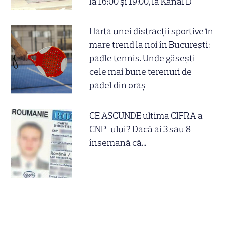
la 16:00 și 19:00, la Kanal D
Harta unei distracții sportive în
mare trend la noi în București:
padle tennis. Unde găsești
cele mai bune terenuri de
padel din oraș
CE ASCUNDE ultima CIFRA a
CNP-ului? Dacă ai 3 sau 8
însemană că...