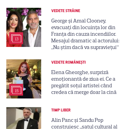
VEDETE STRĂINE
George și Amal Clooney,
evacuați din locuința lor din
Franța din cauza incendiilor.
13
Mesajul dramatic al actorului:
„Nu știm dacă va supraviețui”
VEDETE ROMÂNEŞTI
Elena Gheorghe, surpriză
emoționantă de ziua ei. Ce a
pregătit soțul artistei când
15
credea că merge doar la cină
TIMP LIBER
Alin Panc și Sandu Pop
construiesc „satul cultural al