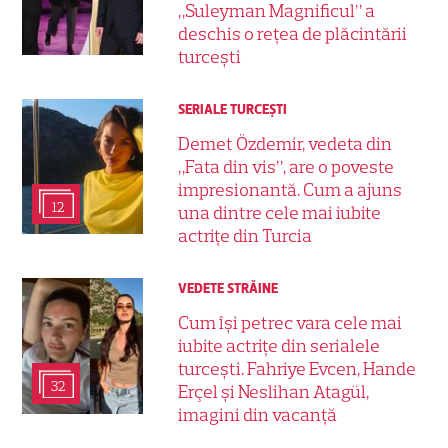
„Suleyman Magnificul” a
deschis o rețea de plăcintării
turcești
SERIALE TURCEŞTI
Demet Özdemir, vedeta din
„Fata din vis”, are o poveste
impresionantă. Cum a ajuns
12
una dintre cele mai iubite
actrițe din Turcia
VEDETE STRĂINE
Cum își petrec vara cele mai
iubite actrițe din serialele
turcești. Fahriye Evcen, Hande
32
Erçel și Neslihan Atagül,
imagini din vacanță