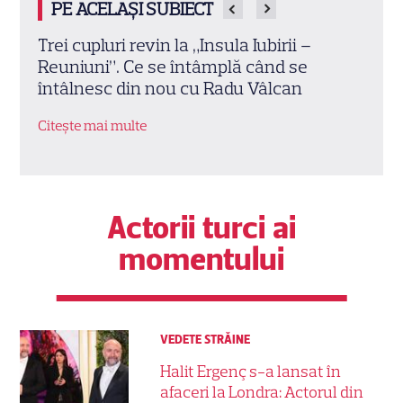
PE ACELAȘI SUBIECT
Cheloo, declarație neașteptată înainte
Amen
de Asia Express: „Cred că e singura
PRO 
chestie la care m-am gândit”
cont
Citește mai multe
Citeș
Actorii turci ai
momentului
VEDETE STRĂINE
Halit Ergenç s-a lansat în
afaceri la Londra: Actorul din