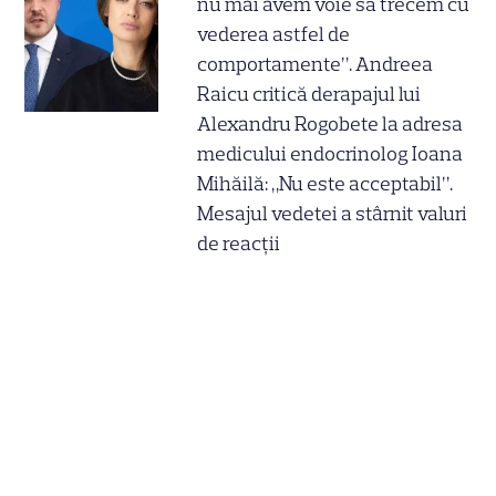
nu mai avem voie să trecem cu
vederea astfel de
comportamente”. Andreea
Raicu critică derapajul lui
Alexandru Rogobete la adresa
medicului endocrinolog Ioana
Mihăilă: „Nu este acceptabil”.
Mesajul vedetei a stârnit valuri
de reacții