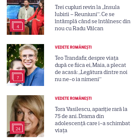
Trei cupluri revin la „Insula
Iubirii – Reuniuni”. Ce se
întâmplă când se întâlnesc din
4
nou cu Radu Vâlcan
VEDETE ROMÂNEŞTI
Teo Trandafir, despre viața
după ce fiica ei, Maia, a plecat
de acasă: „Legătura dintre noi
7
nu ne-o ia nimeni”
VEDETE ROMÂNEŞTI
Tora Vasilescu, apariție rară la
75 de ani. Drama din
adolescență care i-a schimbat
24
viața