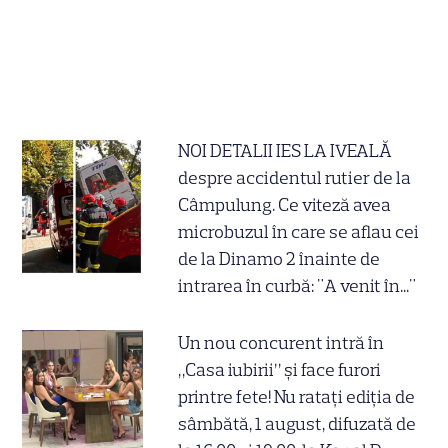
NOI DETALII IES LA IVEALĂ
despre accidentul rutier de la
Câmpulung. Ce viteză avea
microbuzul în care se aflau cei
de la Dinamo 2 înainte de
intrarea în curbă: "A venit în..."
Un nou concurent intră în
„Casa iubirii” și face furori
printre fete! Nu ratați ediția de
sâmbătă, 1 august, difuzată de