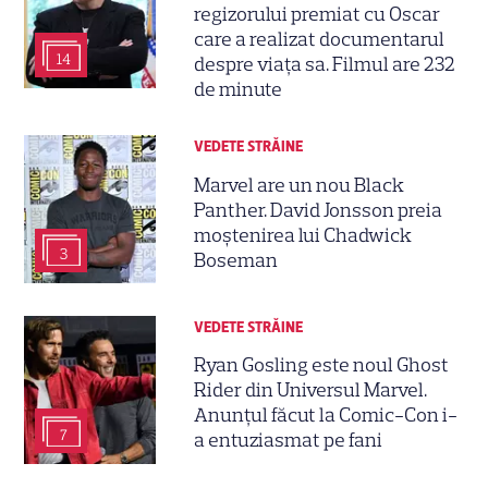
regizorului premiat cu Oscar
care a realizat documentarul
14
despre viața sa. Filmul are 232
de minute
VEDETE STRĂINE
Marvel are un nou Black
Panther. David Jonsson preia
moștenirea lui Chadwick
3
Boseman
VEDETE STRĂINE
Ryan Gosling este noul Ghost
Rider din Universul Marvel.
Anunțul făcut la Comic-Con i-
7
a entuziasmat pe fani