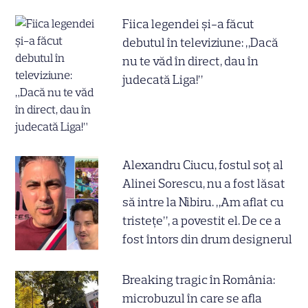
Fiica legendei și-a făcut
debutul în televiziune: „Dacă
nu te văd în direct, dau în
judecată Liga!”
Alexandru Ciucu, fostul soț al
Alinei Sorescu, nu a fost lăsat
să intre la Nibiru. „Am aflat cu
tristețe”, a povestit el. De ce a
fost întors din drum designerul
Breaking tragic în România:
microbuzul în care se afla