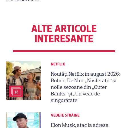
ALTE ARTICOLE
INTERESANTE
NETFLIX
Noutăți Netflix în august 2026:
Robert De Niro, „Nosferatu” și
noile sezoane din „Outer
16
Banks” și „Un veac de
singurătate”
VEDETE STRĂINE
Elon Musk, atac la adresa