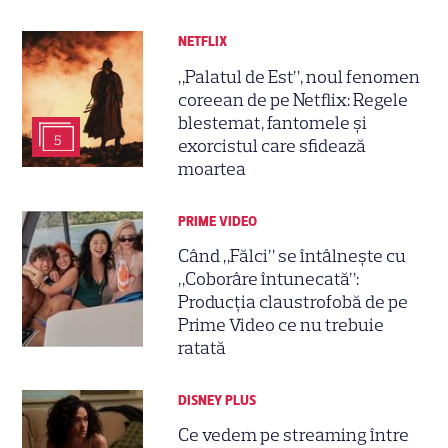
NETFLIX
„Palatul de Est”, noul fenomen
coreean de pe Netflix: Regele
blestemat, fantomele și
5
exorcistul care sfidează
moartea
PRIME VIDEO
Când „Fălci” se întâlnește cu
„Coborâre întunecată”:
Producția claustrofobă de pe
Prime Video ce nu trebuie
ratată
DISNEY PLUS
Ce vedem pe streaming între