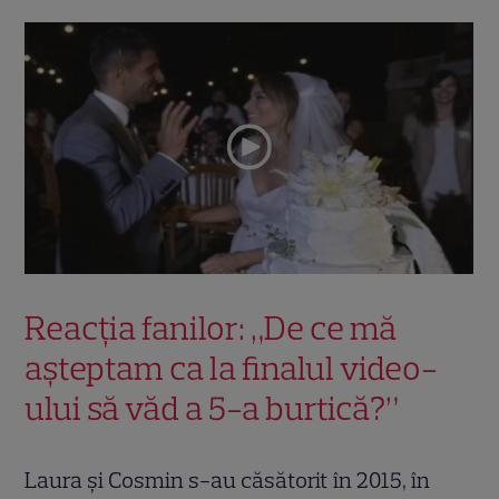
Reacția fanilor: „De ce mă
așteptam ca la finalul video-
ului să văd a 5-a burtică?”
Laura și Cosmin s-au căsătorit în 2015, în