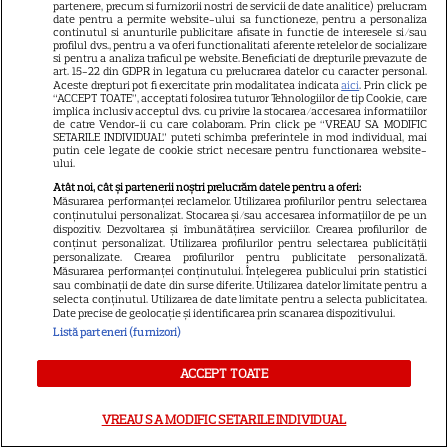
partenere, precum si furnizorii nostri de servicii de date analitice) prelucram
date pentru a permite website-ului sa functioneze, pentru a personaliza
continutul si anunturile publicitare afisate in functie de interesele si/sau
profilul dvs., pentru a va oferi functionalitati aferente retelelor de socializare
si pentru a analiza traficul pe website. Beneficiati de drepturile prevazute de
VEDETE STRĂINE
art. 15-22 din GDPR in legatura cu prelucrarea datelor cu caracter personal.
Aceste drepturi pot fi exercitate prin modalitatea indicata
aici
. Prin click pe
Marvel are un nou Black
“ACCEPT TOATE”, acceptati folosirea tuturor Tehnologiilor de tip Cookie, care
implica inclusiv acceptul dvs. cu privire la stocarea/accesarea informatiilor
Panther. David Jonsson preia
de catre Vendor-ii cu care colaboram. Prin click pe “VREAU SA MODIFIC
SETARILE INDIVIDUAL” puteti schimba preferintele in mod individual, mai
moștenirea lui Chadwick
putin cele legate de cookie strict necesare pentru functionarea website-
3
Boseman
ului.
Atât noi, cât și partenerii noștri prelucrăm datele pentru a oferi:
Măsurarea performanței reclamelor. Utilizarea profilurilor pentru selectarea
conținutului personalizat. Stocarea și/sau accesarea informațiilor de pe un
RECOMANDĂRI
dispozitiv. Dezvoltarea și îmbunătățirea serviciilor. Crearea profilurilor de
conținut personalizat. Utilizarea profilurilor pentru selectarea publicității
personalizate. Crearea profilurilor pentru publicitate personalizată.
„Sărmana Maria” intră pe
Măsurarea performanței conținutului. Înțelegerea publicului prin statistici
VOYO. Cum arată Thalía la 30
sau combinații de date din surse diferite. Utilizarea datelor limitate pentru a
selecta conținutul. Utilizarea de date limitate pentru a selecta publicitatea.
de ani după rolul care a făcut-o
Date precise de geolocație și identificarea prin scanarea dispozitivului.
18
celebră
Listă parteneri (furnizori)
ACCEPT TOATE
VEDETE STRĂINE
VREAU SA MODIFIC SETARILE INDIVIDUAL
Ryan Gosling este noul Ghost