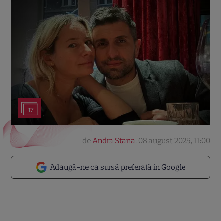
17
de
Andra Stana
,
08 august 2025, 11:00
Adaugă-ne ca sursă preferată în Google