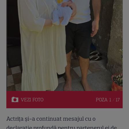
VEZI
FOTO
POZA
1 / 17
Actrița și-a continuat mesajul cu o
declarație profundă pentru partenerul ei de