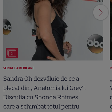
21
SERIALE AMERICANE
R
Sandra Oh dezvăluie de ce a
plecat din „Anatomia lui Grey”.
Discuția cu Shonda Rhimes
care a schimbat totul pentru