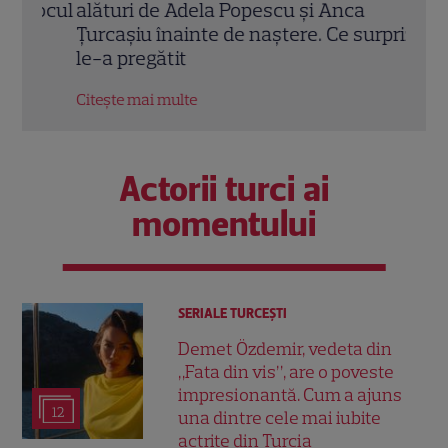
Locul
alături de Adela Popescu și Anca
tran
Țurcașiu înainte de naștere. Ce surpriză
perm
le-a pregătit
Citeș
Citește mai multe
Actorii turci ai
momentului
SERIALE TURCEŞTI
Demet Özdemir, vedeta din
„Fata din vis”, are o poveste
impresionantă. Cum a ajuns
12
una dintre cele mai iubite
actrițe din Turcia