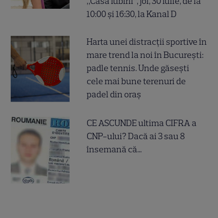
„Casa iubirii”, joi, 30 iulie, de la
10:00 și 16:30, la Kanal D
Harta unei distracții sportive în
mare trend la noi în București:
padle tennis. Unde găsești
cele mai bune terenuri de
padel din oraș
CE ASCUNDE ultima CIFRA a
CNP-ului? Dacă ai 3 sau 8
însemană că...