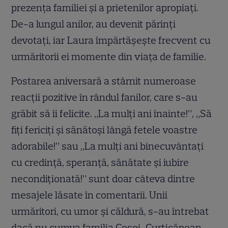
prezența familiei și a prietenilor apropiați.
De-a lungul anilor, au devenit părinți
devotați, iar Laura împărtășește frecvent cu
urmăritorii ei momente din viața de familie.
Postarea aniversară a stârnit numeroase
reacții pozitive în rândul fanilor, care s-au
grăbit să îi felicite. „La mulți ani înainte!”, „Să
fiți fericiți și sănătoși lângă fetele voastre
adorabile!” sau „La mulți ani binecuvântați
cu credință, speranță, sănătate și iubire
necondiționată!” sunt doar câteva dintre
mesajele lăsate în comentarii. Unii
urmăritori, cu umor și căldură, s-au întrebat
dacă nu cumva familia Cosoi-Curticăpean