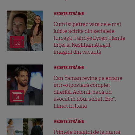
VEDETE STRĂINE
Cum își petrec vara cele mai
iubite actrițe din serialele
turcești. Fahriye Evcen, Hande
32
Erçel și Neslihan Atagül,
imagini din vacanță
VEDETE STRĂINE
Can Yaman revine pe ecrane
într-o ipostază complet
diferită. Actorul joacă un
31
avocat în noul serial „Bro”,
filmat în Italia
VEDETE STRĂINE
Primele imagini de la nunta