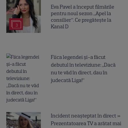
Eva Pavel a început filmările
pentru noul sezon „Apel la
consilier”. Ce pregătește la
3
Kanal D
Fiica legendei și-a făcut
debutul în televiziune: „Dacă
nu te văd în direct, dau în
judecată Liga!”
Incident neașteptat în direct »
Prezentatoarea TV a arătat mai