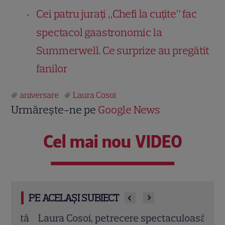
Cei patru jurați „Chefi la cuțite” fac
spectacol gaastronomic la
Summerwell. Ce surprize au pregătit
fanilor
aniversare
Laura Cosoi
Urmărește-ne pe
Google News
Cel mai nou VIDEO
PE ACELAȘI SUBIECT
ită
Laura Cosoi, petrecere spectaculoasă
Laur