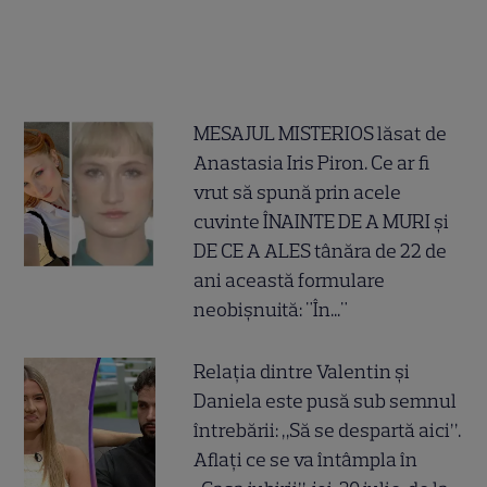
MESAJUL MISTERIOS lăsat de
Anastasia Iris Piron. Ce ar fi
vrut să spună prin acele
cuvinte ÎNAINTE DE A MURI și
DE CE A ALES tânăra de 22 de
ani această formulare
neobișnuită: "În..."
Relația dintre Valentin și
Daniela este pusă sub semnul
întrebării: „Să se despartă aici”.
Aflați ce se va întâmpla în