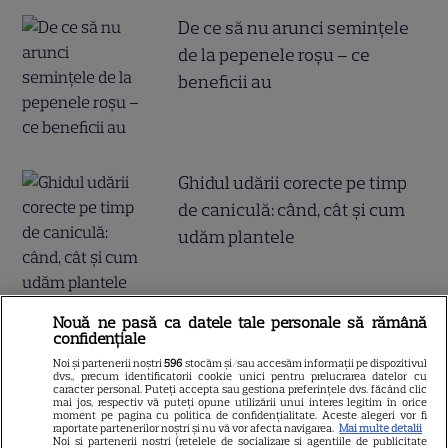
De ce să nu arunci semințele
de la pepenele roșu – ce
beneficii au
Ghidul udării corecte pe timp
de caniculă: când, cât şi cum
udăm plantele
Nouă ne pasă ca datele tale personale să rămână
confidențiale
Noi și partenerii noștri
596
stocăm și/sau accesăm informații pe dispozitivul
ALTE ARTICOLE
dvs., precum identificatorii cookie unici pentru prelucrarea datelor cu
caracter personal. Puteți accepta sau gestiona preferințele dvs. făcând clic
mai jos, respectiv vă puteți opune utilizării unui interes legitim în orice
INTERESANTE
moment pe pagina cu politica de confidențialitate. Aceste alegeri vor fi
raportate partenerilor noștri și nu vă vor afecta navigarea.
Mai multe detalii
Noi si partenerii nostri (retelele de socializare si agentiile de publicitate