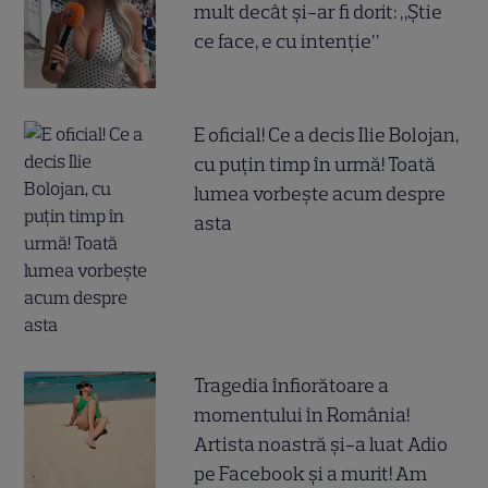
mult decât și-ar fi dorit: „Știe
ce face, e cu intenție”
E oficial! Ce a decis Ilie Bolojan,
cu puțin timp în urmă! Toată
lumea vorbește acum despre
asta
Tragedia înfiorătoare a
momentului în România!
Artista noastră și-a luat Adio
pe Facebook și a murit! Am