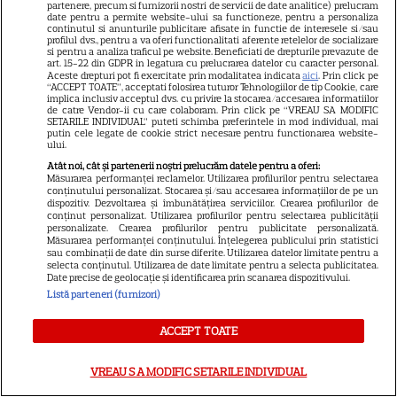
Horoscop 31 iulie 2026.
partenere, precum si furnizorii nostri de servicii de date analitice) prelucram
date pentru a permite website-ului sa functioneze, pentru a personaliza
Scorpionii au șansa de a privi
continutul si anunturile publicitare afisate in functie de interesele si/sau
profilul dvs., pentru a va oferi functionalitati aferente retelelor de socializare
dincolo de aparențe
si pentru a analiza traficul pe website. Beneficiati de drepturile prevazute de
art. 15-22 din GDPR in legatura cu prelucrarea datelor cu caracter personal.
Aceste drepturi pot fi exercitate prin modalitatea indicata
aici
. Prin click pe
“ACCEPT TOATE”, acceptati folosirea tuturor Tehnologiilor de tip Cookie, care
implica inclusiv acceptul dvs. cu privire la stocarea/accesarea informatiilor
de catre Vendor-ii cu care colaboram. Prin click pe “VREAU SA MODIFIC
SETARILE INDIVIDUAL” puteti schimba preferintele in mod individual, mai
putin cele legate de cookie strict necesare pentru functionarea website-
ului.
Tragerile loto din 30 iulie 2026.
Atât noi, cât și partenerii noștri prelucrăm datele pentru a oferi:
Măsurarea performanței reclamelor. Utilizarea profilurilor pentru selectarea
Numerele câştigătoare
conținutului personalizat. Stocarea și/sau accesarea informațiilor de pe un
dispozitiv. Dezvoltarea și îmbunătățirea serviciilor. Crearea profilurilor de
extrase joi
conținut personalizat. Utilizarea profilurilor pentru selectarea publicității
personalizate. Crearea profilurilor pentru publicitate personalizată.
Măsurarea performanței conținutului. Înțelegerea publicului prin statistici
sau combinații de date din surse diferite. Utilizarea datelor limitate pentru a
selecta conținutul. Utilizarea de date limitate pentru a selecta publicitatea.
Date precise de geolocație și identificarea prin scanarea dispozitivului.
Listă parteneri (furnizori)
De ce să nu arunci semințele
de la pepenele roșu – ce
ACCEPT TOATE
beneficii au
VREAU SA MODIFIC SETARILE INDIVIDUAL