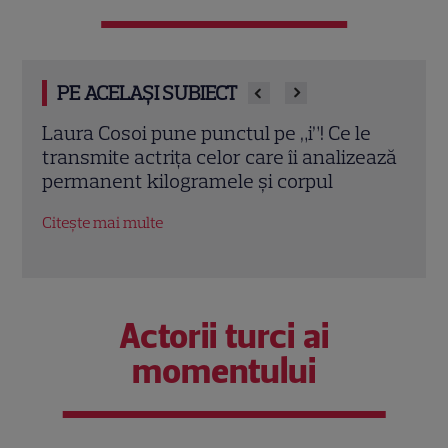
PE ACELAȘI SUBIECT
une punctul pe „i”! Ce le
Laura Cosoi și Cosmin
ița celor care îi analizează
împlinesc 14 ani de iub
logramele și corpul
din tinerețe publicată 
e
Citește mai multe
Actorii turci ai
momentului