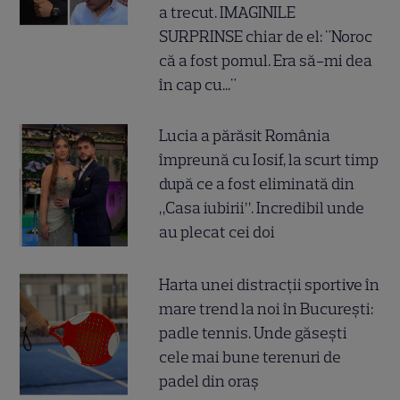
a trecut. IMAGINILE
SURPRINSE chiar de el: "Noroc
că a fost pomul. Era să-mi dea
în cap cu..."
Lucia a părăsit România
împreună cu Iosif, la scurt timp
după ce a fost eliminată din
„Casa iubirii”. Incredibil unde
au plecat cei doi
Harta unei distracții sportive în
mare trend la noi în București:
padle tennis. Unde găsești
cele mai bune terenuri de
padel din oraș