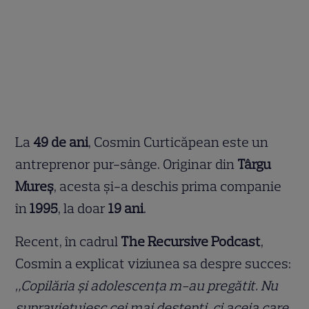
La
49 de ani
, Cosmin Curticăpean este un
antreprenor pur-sânge. Originar din
Târgu
Mureș
, acesta și-a deschis prima companie
în
1995
, la doar
19 ani
.
Recent, în cadrul
The Recursive Podcast
,
Cosmin a explicat viziunea sa despre succes:
„Copilăria și adolescența m-au pregătit. Nu
supraviețuiesc cei mai deștepți, ci aceia care