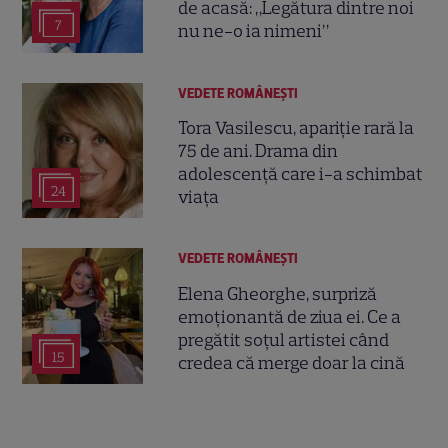
de acasă: „Legătura dintre noi
7
nu ne-o ia nimeni”
VEDETE ROMÂNEŞTI
Tora Vasilescu, apariție rară la
75 de ani. Drama din
adolescență care i-a schimbat
24
viața
VEDETE ROMÂNEŞTI
Elena Gheorghe, surpriză
emoționantă de ziua ei. Ce a
pregătit soțul artistei când
15
credea că merge doar la cină