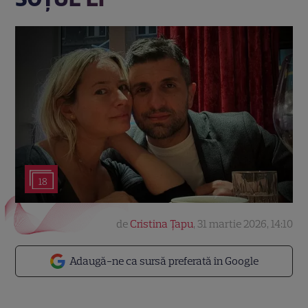
18
de
Cristina Țapu
,
31 martie 2026, 14:10
Adaugă-ne ca sursă preferată în Google