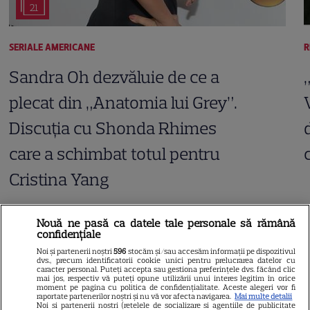
21
SERIALE AMERICANE
R
Sandra Oh dezvăluie de ce a
plecat din „Anatomia lui Grey”.
Discuția cu Shonda Rhimes
care a schimbat totul pentru
Cristina Yang
Nouă ne pasă ca datele tale personale să rămână
confidențiale
ARTICOLE PARTENERI
Noi și partenerii noștri
596
stocăm și/sau accesăm informații pe dispozitivul
dvs., precum identificatorii cookie unici pentru prelucrarea datelor cu
caracter personal. Puteți accepta sau gestiona preferințele dvs. făcând clic
mai jos, respectiv vă puteți opune utilizării unui interes legitim în orice
moment pe pagina cu politica de confidențialitate. Aceste alegeri vor fi
raportate partenerilor noștri și nu vă vor afecta navigarea.
Mai multe detalii
Noi si partenerii nostri (retelele de socializare si agentiile de publicitate