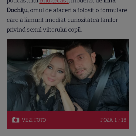
podcastului
Bridgecast
, moderat de
Irina
Dochițu
, omul de afaceri a folosit o formulare
care a lămurit imediat curiozitatea fanilor
privind sexul viitorului copil.
VEZI
FOTO
POZA
1 / 18