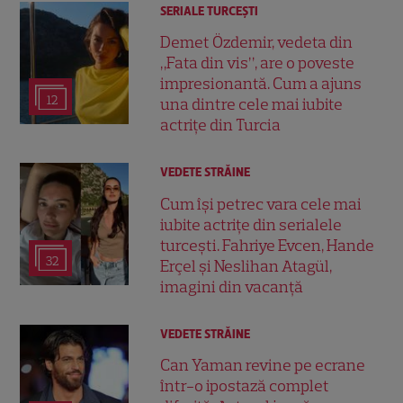
SERIALE TURCEŞTI
Demet Özdemir, vedeta din
„Fata din vis”, are o poveste
impresionantă. Cum a ajuns
12
una dintre cele mai iubite
actrițe din Turcia
VEDETE STRĂINE
Cum își petrec vara cele mai
iubite actrițe din serialele
turcești. Fahriye Evcen, Hande
32
Erçel și Neslihan Atagül,
imagini din vacanță
VEDETE STRĂINE
Can Yaman revine pe ecrane
într-o ipostază complet