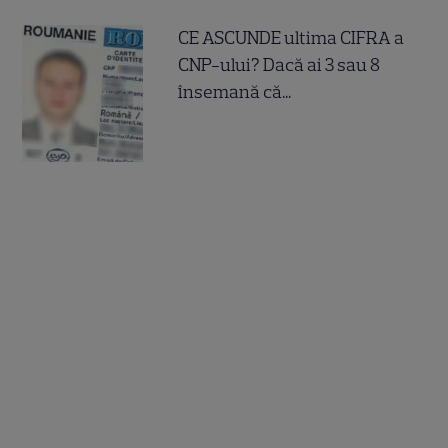
CE ASCUNDE ultima CIFRA a
CNP-ului? Dacă ai 3 sau 8
însemană că...