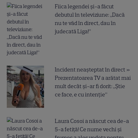
Fiica legendei și-a făcut
debutul în televiziune: „Dacă
nu te văd în direct, dau în
judecată Liga!”
Incident neașteptat în direct »
Prezentatoarea TV a arătat mai
mult decât și-ar fi dorit: „Știe
ce face, e cu intenție”
Laura Cosoi a născut cea de-a
5-a fetiță! Ce nume vechi și
frumos a ales vedeta pentru