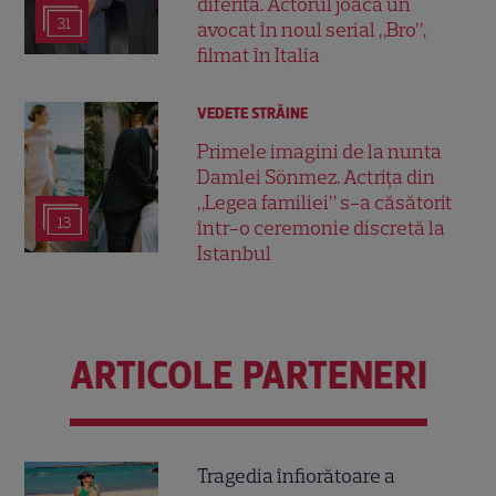
diferită. Actorul joacă un
31
avocat în noul serial „Bro”,
filmat în Italia
VEDETE STRĂINE
Primele imagini de la nunta
Damlei Sönmez. Actrița din
„Legea familiei” s-a căsătorit
13
într-o ceremonie discretă la
Istanbul
ARTICOLE PARTENERI
Tragedia înfiorătoare a